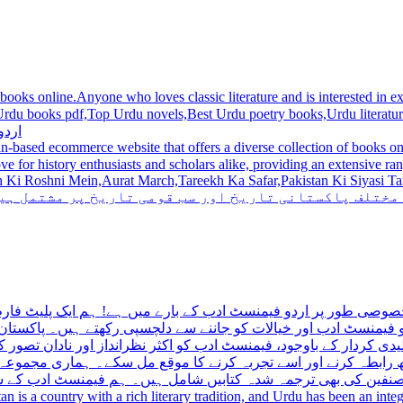
 books online.Anyone who loves classic literature and is interested in
du novels,Best Urdu poetry books,Urdu literature books.  اردو کتابیں ,مشہور اردو کتابیں آن لائن
اردو
n-based ecommerce website that offers a diverse collection of books on 
hni Mein,Aurat March,Tareekh Ka Safar,Pakistan Ki Siyasi Tareekh,Aik Pakistan
 مختلف پاکستانی تاریخ اور سب قومی تاریخ پر مشتمل ہی
صوصی طور پر اردو فیمنسٹ ادب کے بارے میں ہے! ہم ایک پلیٹ فارم 
فیمنسٹ ادب اور خیالات کو جاننے سے دلچسپی رکھتے ہیں۔ پاکستان 
ی کردار کے باوجود، فیمنسٹ ادب کو اکثر نظرانداز اور نادان تصور ک
اتھ رابطہ کرنے اور اسے تجربہ کرنے کا موقع مل سکے۔ ہماری مجمو
مصنفین کی بھی ترجمہ شدہ کتابیں شامل ہیں۔ ہم فیمنسٹ ادب کے سات