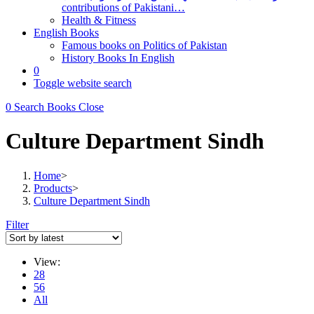
contributions of Pakistani…
Health & Fitness
English Books
Famous books on Politics of Pakistan
History Books In English
0
Toggle website search
0
Search Books
Close
Culture Department Sindh
Home
>
Products
>
Culture Department Sindh
Filter
View:
28
56
All