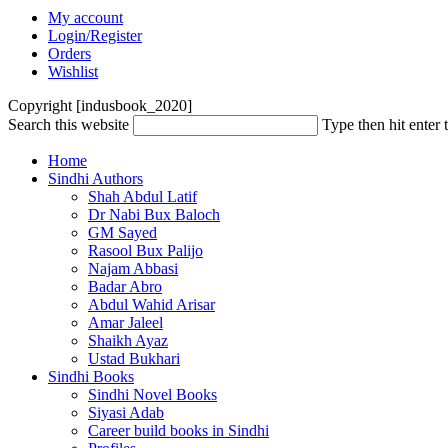
My account
Login/Register
Orders
Wishlist
Copyright [indusbook_2020]
Search this website
Type then hit enter 
Home
Sindhi Authors
Shah Abdul Latif
Dr Nabi Bux Baloch
GM Sayed
Rasool Bux Palijo
Najam Abbasi
Badar Abro
Abdul Wahid Arisar
Amar Jaleel
Shaikh Ayaz
Ustad Bukhari
Sindhi Books
Sindhi Novel Books
Siyasi Adab
Career build books in Sindhi