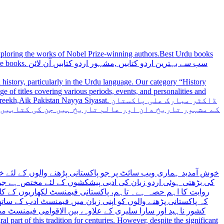
 exploring the works of Nobel Prize-winning authors.Best Urdu books
سب سے بہترین
history, particularly in the Urdu language. Our category “History
 Nayya Siyasat. ڈاکٹر مبارک علی پاکستان
کے مشہور تاریخ دان اور عالم تاریخ ہیں جن کی کتابیں
خوش آمدید ہماری ویب سائٹ پر جو پاکستانی پڑھنے والوں کے لئے خ
کی بڑھتی ہوئی اردو زبان کی ادبی پیشکشوں کے لئے مختص ہے جو 
روایت کا اہم حصہ ہے۔ تاہم، پاکستانی فیمنسٹ لکھاریوں کے کلید
کہ پاکستانی پڑھنے والوں کو اپنی زبان میں فیمنسٹ ادب کے س،
کشور ناہید اور سارا سلیری کے علاوہ، بین الاقوامی فیمنسٹ 