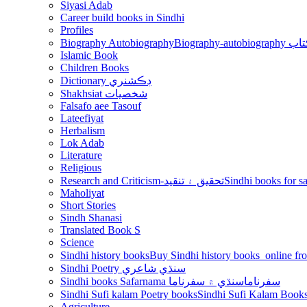
Siyasi Adab
Career build books in Sindhi
Profiles
Biography Autobiography
Biogr
Islamic Book
Children Books
Dictionary ڊڪشنري
Shakhsiat شخصيات
Falsafo aee Tasouf
Lateefiyat
Herbalism
Lok Adab
Literature
Religious
Research and Criticism-تحقيق ۽ تنقيد
Maholiyat
Short Stories
Sindh Shanasi
Translated Book S
Science
Sindhi history books
Sindhi Poetry سنڌي شاعري
Sindhi books Safarnama سفرناما
سنڌي ۾ سفرناما
Sindhi Sufi kalam Poetry books
Agriculture