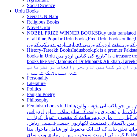
Social Science
Urdu Books
Seerat UN Nabi
Religious Books
Novel Urdu
NOBEL PRIZE WINNER BOOKS
Buy urdu translated
of all time,Popular Urdu books,Free Urdu books online,Urdu books pdf,Top Ur
 کتابیں مفت,اردو کتابیں پی ڈی ایف,اردو ادب کی کتابیں
History-Tareekh Books
Indusbook.pk is a premier Pakista
books in Urdu تاریخ کی کتابیں اردو میں” is a treasure trove for history enthusiasts and scholars alike, providing an extensive range of titles covering various periods, events, and personalities and
books like very famous of Dr Mubarak Ali khan ,Tareekh Ki Ros
ں۔ ان کی کتابیں تاریخی واقعات پر نظریاتی
تجزیہ پیش کرتی ہیں
Personality
Literature
Politics
Panjabi Poetry
Philosophy
Feminism books in Urdu
ہیں جو پاکستانی پڑھنے والوں
ایک ماہر تحریری روایت کے ساتھ ملک ہے اور اردو اس
یا گیا ہے۔ ہماری ویب سائٹ کا مقصد یہ تبدیل کرنا ہے
عہ میں پاکستانی فیمنسٹ لکھاریوں جیسے فہمیدہ ریاض
ھ تعلق بنانے کے لئے ایک محفوظ اور شامل ماحول پیدا
کرنے کی اہمیت سمجھتے ہیں۔ ہماری ویب سائ Pakistan is a country with a rich literary tradition, and Urdu has been an integral part of this tradition for centuries. However, despite the significant