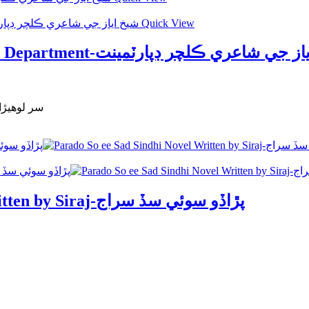
Quick View
Sheikh Ayaz Poetry-Part 7-Culture Department-اعري ڪلچر ڊپارٽمينت
سر لوھيڙا ڳڀيا 2.سورج مکي سانجھ 3.ڇوليو
Parado So ee Sad Sindhi Novel Written by Siraj-پڙاڏو سوئي سڏ سراج