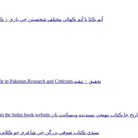
aphy-autobiography آتم ڪٿا يا آتم ڪھاڻي مختلف شخصيتن جي باري ۾ ڪتاب
Sindhi books for sale in Pakistan.Research and Criticism-تحقيق ۽ تنقيد
Buy Sindhi history books online from the Indus book website.سنديده ويبسائيٽ تان
Sindhi Sufi Kalam Books.سنڌي ڪتاب صوفي بزرگن جي شاعري جو ڪلام