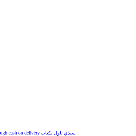
Shop online Sindhi novel books through cash on delivery.سنڌي ناول ڪتاب