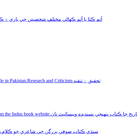
aphy-autobiography آتم ڪٿا يا آتم ڪھاڻي مختلف شخصيتن جي باري ۾ ڪتاب
Sindhi books for sale in Pakistan.Research and Criticism-تحقيق ۽ تنقيد
Buy Sindhi history books online from the Indus book website.سنديده ويبسائيٽ تان
Sindhi Sufi Kalam Books.سنڌي ڪتاب صوفي بزرگن جي شاعري جو ڪلام