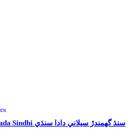
iew
Sindh Ghumandar Silani Writer Dada Sindhi سنڌ گھمندڙ سيلاني دادا سنڌي