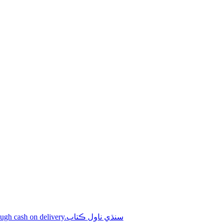
Shop online Sindhi novel books through cash on delivery.سنڌي ناول ڪتاب