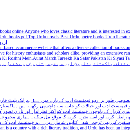
 books online.Anyone who loves classic literature and is interested in
du novels,Best Urdu poetry books,Urdu literature books.  اردو کتابیں ,مشہور اردو کتابیں آن لائن
اردو
n-based ecommerce website that offers a diverse collection of books on 
hni Mein,Aurat March,Tareekh Ka Safar,Pakistan Ki Siyasi Tareekh,Aik Pakistan
 مختلف پاکستانی تاریخ اور سب قومی تاریخ پر مشتمل ہی
صوصی طور پر اردو فیمنسٹ ادب کے بارے میں ہے! ہم ایک پلیٹ فارم 
فیمنسٹ ادب اور خیالات کو جاننے سے دلچسپی رکھتے ہیں۔ پاکستان 
ی کردار کے باوجود، فیمنسٹ ادب کو اکثر نظرانداز اور نادان تصور ک
اتھ رابطہ کرنے اور اسے تجربہ کرنے کا موقع مل سکے۔ ہماری مجمو
مصنفین کی بھی ترجمہ شدہ کتابیں شامل ہیں۔ ہم فیمنسٹ ادب کے سات