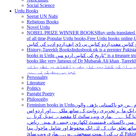
Social Science
Urdu Books
Seerat UN Nabi
Religious Books
Novel Urdu
NOBEL PRIZE WINNER BOOKS
Buy urdu translated
of all time,Popular Urdu books,Free Urdu books online,Urdu books pdf,Top Ur
 کتابیں مفت,اردو کتابیں پی ڈی ایف,اردو ادب کی کتابیں
History-Tareekh Books
Indusbook.pk is a premier Pakista
books in Urdu تاریخ کی کتابیں اردو میں” is a treasure trove for history enthusiasts and scholars alike, providing an extensive range of titles covering various periods, events, and personalities and
books like very famous of Dr Mubarak Ali khan ,Tareekh Ki Ros
ں۔ ان کی کتابیں تاریخی واقعات پر نظریاتی
تجزیہ پیش کرتی ہیں
Personality
Literature
Politics
Panjabi Poetry
Philosophy
Feminism books in Urdu
ہیں جو پاکستانی پڑھنے والوں
ایک ماہر تحریری روایت کے ساتھ ملک ہے اور اردو اس
یا گیا ہے۔ ہماری ویب سائٹ کا مقصد یہ تبدیل کرنا ہے
عہ میں پاکستانی فیمنسٹ لکھاریوں جیسے فہمیدہ ریاض
ھ تعلق بنانے کے لئے ایک محفوظ اور شامل ماحول پیدا
کرنے کی اہمیت سمجھتے ہیں۔ ہماری ویب سائ Pakistan is a country with a rich literary tradition, and Urdu has been an integral part of this tradition for centuries. However, despite the significant