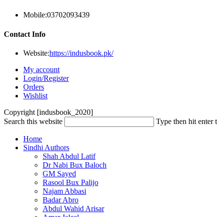
Mobile:
03702093439
Contact Info
Website:
https://indusbook.pk/
My account
Login/Register
Orders
Wishlist
Copyright [indusbook_2020]
Search this website
Type then hit enter 
Home
Sindhi Authors
Shah Abdul Latif
Dr Nabi Bux Baloch
GM Sayed
Rasool Bux Palijo
Najam Abbasi
Badar Abro
Abdul Wahid Arisar