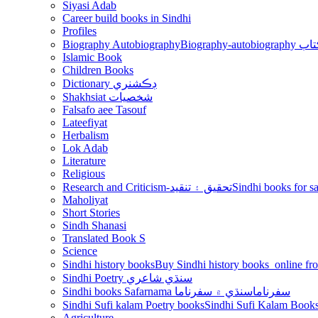
Siyasi Adab
Career build books in Sindhi
Profiles
Biography Autobiography
Biogr
Islamic Book
Children Books
Dictionary ڊڪشنري
Shakhsiat شخصيات
Falsafo aee Tasouf
Lateefiyat
Herbalism
Lok Adab
Literature
Religious
Research and Criticism-تحقيق ۽ تنقيد
Maholiyat
Short Stories
Sindh Shanasi
Translated Book S
Science
Sindhi history books
Sindhi Poetry سنڌي شاعري
Sindhi books Safarnama سفرناما
سنڌي ۾ سفرناما
Sindhi Sufi kalam Poetry books
Agriculture