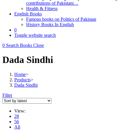
contributions of Pakistani…
Health & Fitness
English Books
Famous books on Politics of Pakistan
History Books In English
0
Toggle website search
0
Search Books
Close
Dada Sindhi
Home
>
Products
>
Dada Sindhi
Filter
View:
28
56
All