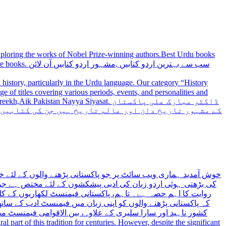
 exploring the works of Nobel Prize-winning authors.Best Urdu books
سب سے بہترین
history, particularly in the Urdu language. Our category “History
 Nayya Siyasat. ڈاکٹر مبارک علی پاکستان
کے مشہور تاریخ دان اور عالم تاریخ ہیں جن کی کتابیں
خوش آمدید ہماری ویب سائٹ پر جو پاکستانی پڑھنے والوں کے لئے خ
کی بڑھتی ہوئی اردو زبان کی ادبی پیشکشوں کے لئے مختص ہے جو 
روایت کا اہم حصہ ہے۔ تاہم، پاکستانی فیمنسٹ لکھاریوں کے کلید
کہ پاکستانی پڑھنے والوں کو اپنی زبان میں فیمنسٹ ادب کے س،
کشور ناہید اور سارا سلیری کے علاوہ، بین الاقوامی فیمنسٹ 