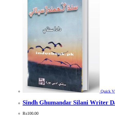
Quick V
₨
100.00