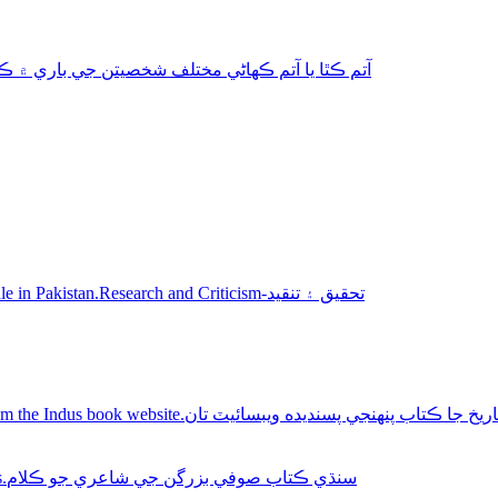
aphy-autobiography آتم ڪٿا يا آتم ڪھاڻي مختلف شخصيتن جي باري ۾ ڪتاب
Sindhi books for sale in Pakistan.Research and Criticism-تحقيق ۽ تنقيد
Buy Sindhi history books online from the Indus book website.سنديده ويبسائيٽ تان
Sindhi Sufi Kalam Books.سنڌي ڪتاب صوفي بزرگن جي شاعري جو ڪلام