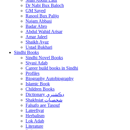
Shah Abdul Latif
Dr Nabi Bux Baloch
GM Sayed
Rasool Bux Palijo
Najam Abbasi
Badar Abro
Abdul Wahid Arisar
Amar Jaleel
Shaikh Ayaz
Ustad Bukhari
Sindhi Books
Sindhi Novel Books
Siyasi Adab
Career build books in Sindhi
Profiles
Biography Autobiography
Islamic Book
Children Books
Dictionary ڊڪشنري
Shakhsiat شخصيات
Falsafo aee Tasouf
Lateefiyat
Herbalism
Lok Adab
Literature