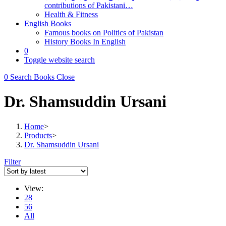
contributions of Pakistani…
Health & Fitness
English Books
Famous books on Politics of Pakistan
History Books In English
0
Toggle website search
0
Search Books
Close
Dr. Shamsuddin Ursani
Home
>
Products
>
Dr. Shamsuddin Ursani
Filter
View:
28
56
All