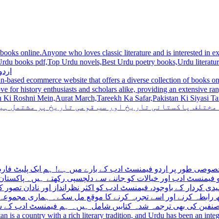
 books online.Anyone who loves classic literature and is interested in
du novels,Best Urdu poetry books,Urdu literature books.  اردو کتابیں ,مشہور اردو کتابیں آن لائن
اردو
n-based ecommerce website that offers a diverse collection of books on 
hni Mein,Aurat March,Tareekh Ka Safar,Pakistan Ki Siyasi Tareekh,Aik Pakistan
 مختلف پاکستانی تاریخ اور سب قومی تاریخ پر مشتمل ہی
صوصی طور پر اردو فیمنسٹ ادب کے بارے میں ہے! ہم ایک پلیٹ فارم 
فیمنسٹ ادب اور خیالات کو جاننے سے دلچسپی رکھتے ہیں۔ پاکستان 
ی کردار کے باوجود، فیمنسٹ ادب کو اکثر نظرانداز اور نادان تصور ک
اتھ رابطہ کرنے اور اسے تجربہ کرنے کا موقع مل سکے۔ ہماری مجمو
مصنفین کی بھی ترجمہ شدہ کتابیں شامل ہیں۔ ہم فیمنسٹ ادب کے سات