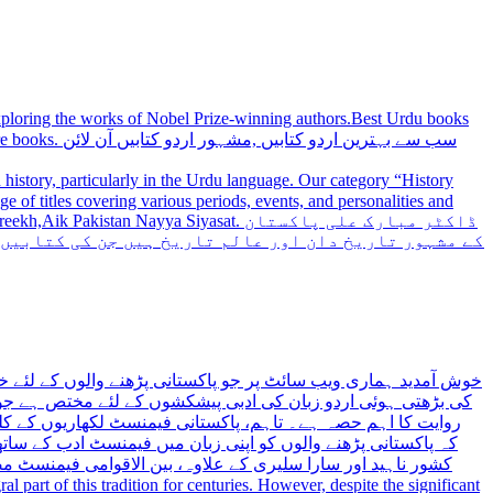
 exploring the works of Nobel Prize-winning authors.Best Urdu books
سب سے بہترین
history, particularly in the Urdu language. Our category “History
 Nayya Siyasat. ڈاکٹر مبارک علی پاکستان
کے مشہور تاریخ دان اور عالم تاریخ ہیں جن کی کتابیں
خوش آمدید ہماری ویب سائٹ پر جو پاکستانی پڑھنے والوں کے لئے خ
کی بڑھتی ہوئی اردو زبان کی ادبی پیشکشوں کے لئے مختص ہے جو 
روایت کا اہم حصہ ہے۔ تاہم، پاکستانی فیمنسٹ لکھاریوں کے کلید
کہ پاکستانی پڑھنے والوں کو اپنی زبان میں فیمنسٹ ادب کے س،
کشور ناہید اور سارا سلیری کے علاوہ، بین الاقوامی فیمنسٹ 