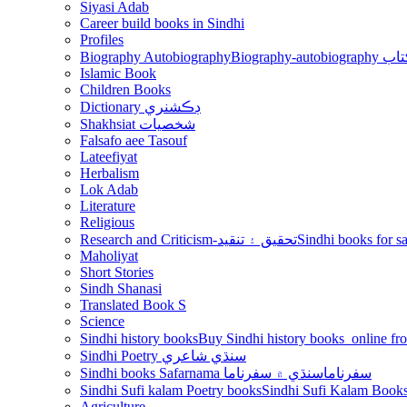
Siyasi Adab
Career build books in Sindhi
Profiles
Biography Autobiography
Biogr
Islamic Book
Children Books
Dictionary ڊڪشنري
Shakhsiat شخصيات
Falsafo aee Tasouf
Lateefiyat
Herbalism
Lok Adab
Literature
Religious
Research and Criticism-تحقيق ۽ تنقيد
Maholiyat
Short Stories
Sindh Shanasi
Translated Book S
Science
Sindhi history books
Sindhi Poetry سنڌي شاعري
Sindhi books Safarnama سفرناما
سنڌي ۾ سفرناما
Sindhi Sufi kalam Poetry books
Agriculture