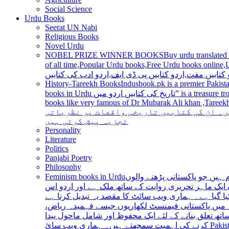
Social Science
Urdu Books
Seerat UN Nabi
Religious Books
Novel Urdu
NOBEL PRIZE WINNER BOOKS
Buy urdu translated
of all time,Popular Urdu books,Free Urdu books online,Urdu books pdf,Top Ur
 کتابیں مفت,اردو کتابیں پی ڈی ایف,اردو ادب کی کتابیں
History-Tareekh Books
Indusbook.pk is a premier Pakista
books in Urdu تاریخ کی کتابیں اردو میں” is a treasure trove for history enthusiasts and scholars alike, providing an extensive range of titles covering various periods, events, and personalities and
books like very famous of Dr Mubarak Ali khan ,Tareekh Ki Ros
ں۔ ان کی کتابیں تاریخی واقعات پر نظریاتی
تجزیہ پیش کرتی ہیں
Personality
Literature
Politics
Panjabi Poetry
Philosophy
Feminism books in Urdu
ہیں جو پاکستانی پڑھنے والوں
ایک ماہر تحریری روایت کے ساتھ ملک ہے اور اردو اس
یا گیا ہے۔ ہماری ویب سائٹ کا مقصد یہ تبدیل کرنا ہے
عہ میں پاکستانی فیمنسٹ لکھاریوں جیسے فہمیدہ ریاض
ھ تعلق بنانے کے لئے ایک محفوظ اور شامل ماحول پیدا
کرنے کی اہمیت سمجھتے ہیں۔ ہماری ویب سائ Pakistan is a country with a rich literary tradition, and Urdu has been an integral part of this tradition for centuries. However, despite the significant