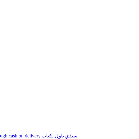
Shop online Sindhi novel books through cash on delivery.سنڌي ناول ڪتاب