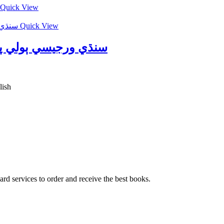
Quick View
Quick View
سنڌي ورجيسي ٻولي پ
lish
ard services to order and receive the best books.