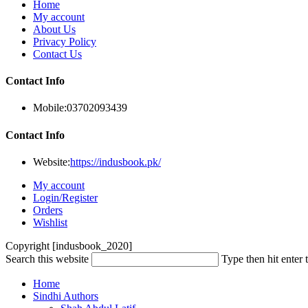
Home
My account
About Us
Privacy Policy
Contact Us
Contact Info
Mobile:
03702093439
Contact Info
Website:
https://indusbook.pk/
My account
Login/Register
Orders
Wishlist
Copyright [indusbook_2020]
Search this website
Type then hit enter 
Home
Sindhi Authors