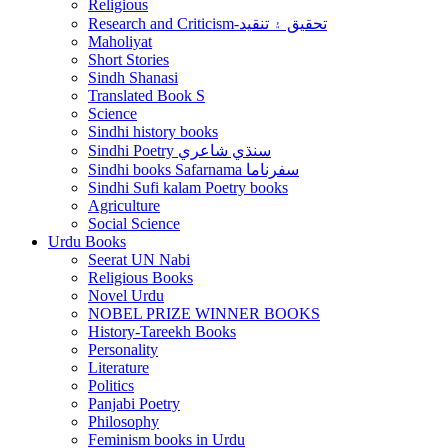
Religious
Research and Criticism-تحقيق ۽ تنقيد
Maholiyat
Short Stories
Sindh Shanasi
Translated Book S
Science
Sindhi history books
Sindhi Poetry سنڌي شاعري
Sindhi books Safarnama سفرناما
Sindhi Sufi kalam Poetry books
Agriculture
Social Science
Urdu Books
Seerat UN Nabi
Religious Books
Novel Urdu
NOBEL PRIZE WINNER BOOKS
History-Tareekh Books
Personality
Literature
Politics
Panjabi Poetry
Philosophy
Feminism books in Urdu