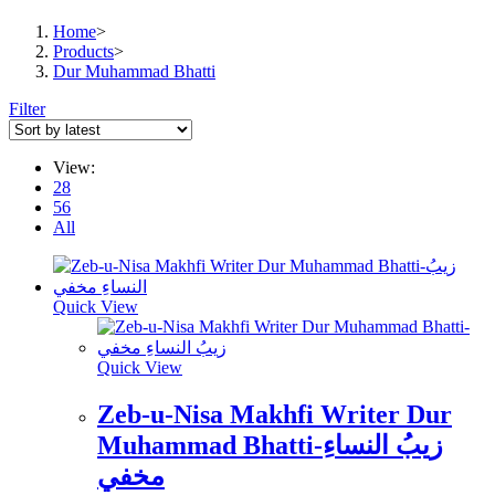
Home
>
Products
>
Dur Muhammad Bhatti
Filter
View:
28
56
All
Quick View
Quick View
Zeb-u-Nisa Makhfi Writer Dur
Muhammad Bhatti-زيبُ النساءِ
مخفي