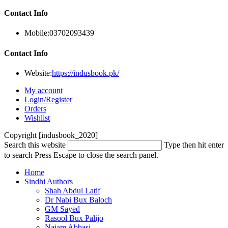
Contact Info
Mobile:
03702093439
Contact Info
Website:
https://indusbook.pk/
My account
Login/Register
Orders
Wishlist
Copyright [indusbook_2020]
Search this website
Type then hit enter
to search
Press Escape to close the search panel.
Home
Sindhi Authors
Shah Abdul Latif
Dr Nabi Bux Baloch
GM Sayed
Rasool Bux Palijo
Najam Abbasi