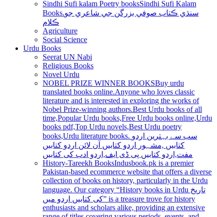
Sindhi Sufi kalam Poetry books
Sindhi Sufi Kalam
Books.سنڌي ڪتاب صوفي بزرگن جي شاعري جو
ڪلام
Agriculture
Social Science
Urdu Books
Seerat UN Nabi
Religious Books
Novel Urdu
NOBEL PRIZE WINNER BOOKS
Buy urdu
translated books online.Anyone who loves classic
literature and is interested in exploring the works of
Nobel Prize-winning authors.Best Urdu books of all
time,Popular Urdu books,Free Urdu books online,Urdu
books pdf,Top Urdu novels,Best Urdu poetry
books,Urdu literature books. سب سے بہترین اردو
کتابیں ,مشہور اردو کتابیں آن لائن اردو کتابیں
مفت,اردو کتابیں پی ڈی ایف,اردو ادب کی کتابیں
History-Tareekh Books
Indusbook.pk is a premier
Pakistan-based ecommerce website that offers a diverse
collection of books on history, particularly in the Urdu
language. Our category “History books in Urdu تاریخ
کی کتابیں اردو میں” is a treasure trove for history
enthusiasts and scholars alike, providing an extensive
range of titles covering various periods, events, and