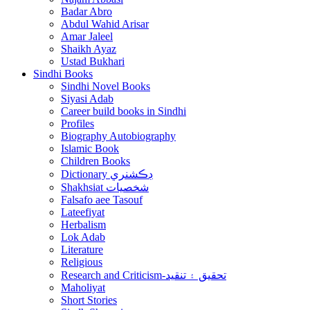
Badar Abro
Abdul Wahid Arisar
Amar Jaleel
Shaikh Ayaz
Ustad Bukhari
Sindhi Books
Sindhi Novel Books
Siyasi Adab
Career build books in Sindhi
Profiles
Biography Autobiography
Islamic Book
Children Books
Dictionary ڊڪشنري
Shakhsiat شخصيات
Falsafo aee Tasouf
Lateefiyat
Herbalism
Lok Adab
Literature
Religious
Research and Criticism-تحقيق ۽ تنقيد
Maholiyat
Short Stories