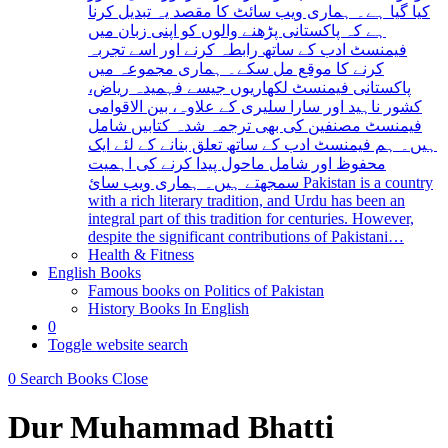
کیا گیا ہے۔ ہماری ویب سائٹ کا مقصد یہ تبدیل کرنا
ہے کہ پاکستانی پڑھنے والوں کو اپنی زبان میں
فیمنسٹ ادب کے ساتھ رابطہ کرنے اور اسے تجربہ
کرنے کا موقع مل سکے۔ ہماری مجموعہ میں
پاکستانی فیمنسٹ لکھاریوں جیسے فہمیدہ ریاض،
کشور ناہید اور سارا سلیری کے علاوہ، بین الاقوامی
فیمنسٹ مصنفین کی بھی ترجمہ شدہ کتابیں شامل
ہیں۔ ہم فیمنسٹ ادب کے ساتھ تعلق بنانے کے لئے ایک
محفوظ اور شامل ماحول پیدا کرنے کی اہمیت
سمجھتے ہیں۔ ہماری ویب سائ Pakistan is a country
with a rich literary tradition, and Urdu has been an
integral part of this tradition for centuries. However,
despite the significant contributions of Pakistani…
Health & Fitness
English Books
Famous books on Politics of Pakistan
History Books In English
0
Toggle website search
0
Search Books
Close
Dur Muhammad Bhatti