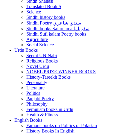
Sindh Shanasi
Translated Book S
Science
Sindhi history books
Sindhi Poetry سنڌي شاعري
Sindhi books Safarnama سفرناما
Sindhi Sufi kalam Poetry books
Agriculture
Social Science
Urdu Books
Seerat UN Nabi
Religious Books
Novel Urdu
NOBEL PRIZE WINNER BOOKS
History-Tareekh Books
Personality
Literature
Politics
Panjabi Poetry
Philosophy
Feminism books in Urdu
Health & Fitness
English Books
Famous books on Politics of Pakistan
History Books In English