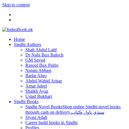
Skip to content
Home
Sindhi Authors
Shah Abdul Latif
Dr Nabi Bux Baloch
GM Sayed
Rasool Bux Palijo
Najam Abbasi
Badar Abro
Abdul Wahid Arisar
Amar Jaleel
Shaikh Ayaz
Ustad Bukhari
Sindhi Books
Sindhi Novel Books
Shop online Sindhi novel books
through cash on delivery.سنڌي ناول ڪتاب
Siyasi Adab
Career build books in Sindhi
Profiles