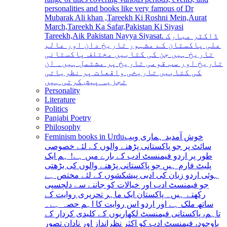
personalities and books like very famous of Dr
Mubarak Ali khan ,Tareekh Ki Roshni Mein,Aurat
March,Tareekh Ka Safar,Pakistan Ki Siyasi
Tareekh,Aik Pakistan Nayya Siyasat. ڈاکٹر مبارک
علی پاکستان کے مشہور تاریخ دان اور عالم
تاریخ ہیں جن کی کتابیں مختلف پاکستانی
تاریخ اور سب قومی تاریخ پر مشتمل ہیں۔ ان
کی کتابیں تاریخی واقعات پر نظریاتی
تجزیہ پیش کرتی ہیں
Personality
Literature
Politics
Panjabi Poetry
Philosophy
Feminism books in Urdu
خوش آمدید ہماری ویب
سائٹ پر جو پاکستانی پڑھنے والوں کے لئے خصوصی
طور پر اردو فیمنسٹ ادب کے بارے میں ہے! ہم ایک
پلیٹ فارم ہیں جو پاکستانی پڑھنے والوں کی بڑھتی
ہوئی اردو زبان کی ادبی پیشکشوں کے لئے مختص ہے
جو فیمنسٹ ادب اور خیالات کو جاننے سے دلچسپی
رکھتے ہیں۔ پاکستان ایک ماہر تحریری روایت کے
ساتھ ملک ہے اور اردو اس روایت کا اہم حصہ ہے۔
تاہم، پاکستانی فیمنسٹ لکھاریوں کے کلیدی کردار کے
باوجود، فیمنسٹ ادب کو اکثر نظرانداز اور نادان تصور