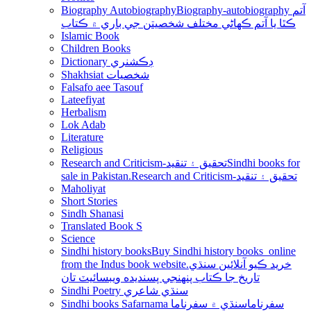
Biography Autobiography
Biography-autobiography آتم
ڪٿا يا آتم ڪھاڻي مختلف شخصيتن جي باري ۾ ڪتاب
Islamic Book
Children Books
Dictionary ڊڪشنري
Shakhsiat شخصيات
Falsafo aee Tasouf
Lateefiyat
Herbalism
Lok Adab
Literature
Religious
Research and Criticism-تحقيق ۽ تنقيد
Sindhi books for
sale in Pakistan.Research and Criticism-تحقيق ۽ تنقيد
Maholiyat
Short Stories
Sindh Shanasi
Translated Book S
Science
Sindhi history books
Buy Sindhi history books online
from the Indus book website.خريد ڪيو آنلائين سنڌي
تاريخ جا ڪتاب پنھنجي پسنديده ويبسائيٽ تان
Sindhi Poetry سنڌي شاعري
Sindhi books Safarnama سفرناما
سنڌي ۾ سفرناما