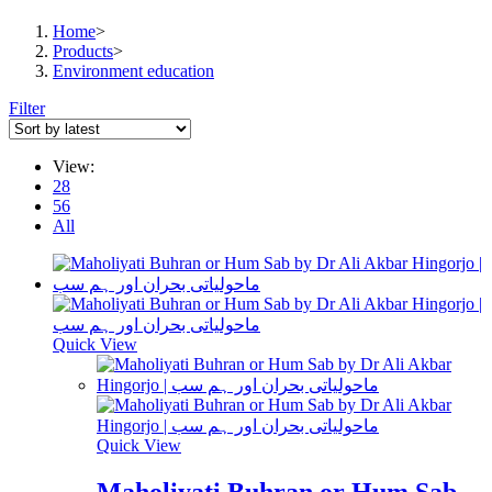
Home
>
Products
>
Environment education
Filter
View:
28
56
All
Quick View
Quick View
Maholiyati Buhran or Hum Sab