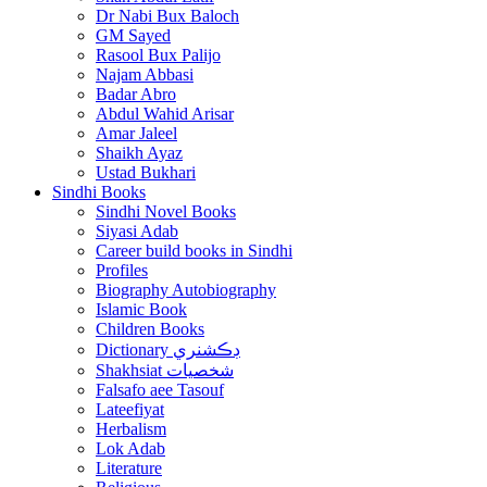
Dr Nabi Bux Baloch
GM Sayed
Rasool Bux Palijo
Najam Abbasi
Badar Abro
Abdul Wahid Arisar
Amar Jaleel
Shaikh Ayaz
Ustad Bukhari
Sindhi Books
Sindhi Novel Books
Siyasi Adab
Career build books in Sindhi
Profiles
Biography Autobiography
Islamic Book
Children Books
Dictionary ڊڪشنري
Shakhsiat شخصيات
Falsafo aee Tasouf
Lateefiyat
Herbalism
Lok Adab
Literature