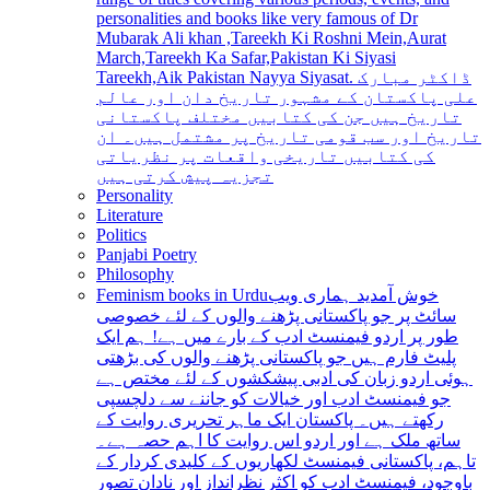
personalities and books like very famous of Dr
Mubarak Ali khan ,Tareekh Ki Roshni Mein,Aurat
March,Tareekh Ka Safar,Pakistan Ki Siyasi
Tareekh,Aik Pakistan Nayya Siyasat. ڈاکٹر مبارک
علی پاکستان کے مشہور تاریخ دان اور عالم
تاریخ ہیں جن کی کتابیں مختلف پاکستانی
تاریخ اور سب قومی تاریخ پر مشتمل ہیں۔ ان
کی کتابیں تاریخی واقعات پر نظریاتی
تجزیہ پیش کرتی ہیں
Personality
Literature
Politics
Panjabi Poetry
Philosophy
Feminism books in Urdu
خوش آمدید ہماری ویب
سائٹ پر جو پاکستانی پڑھنے والوں کے لئے خصوصی
طور پر اردو فیمنسٹ ادب کے بارے میں ہے! ہم ایک
پلیٹ فارم ہیں جو پاکستانی پڑھنے والوں کی بڑھتی
ہوئی اردو زبان کی ادبی پیشکشوں کے لئے مختص ہے
جو فیمنسٹ ادب اور خیالات کو جاننے سے دلچسپی
رکھتے ہیں۔ پاکستان ایک ماہر تحریری روایت کے
ساتھ ملک ہے اور اردو اس روایت کا اہم حصہ ہے۔
تاہم، پاکستانی فیمنسٹ لکھاریوں کے کلیدی کردار کے
باوجود، فیمنسٹ ادب کو اکثر نظرانداز اور نادان تصور