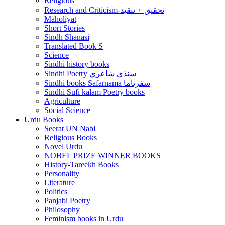
Religious
Research and Criticism-تحقيق ۽ تنقيد
Maholiyat
Short Stories
Sindh Shanasi
Translated Book S
Science
Sindhi history books
Sindhi Poetry سنڌي شاعري
Sindhi books Safarnama سفرناما
Sindhi Sufi kalam Poetry books
Agriculture
Social Science
Urdu Books
Seerat UN Nabi
Religious Books
Novel Urdu
NOBEL PRIZE WINNER BOOKS
History-Tareekh Books
Personality
Literature
Politics
Panjabi Poetry
Philosophy
Feminism books in Urdu