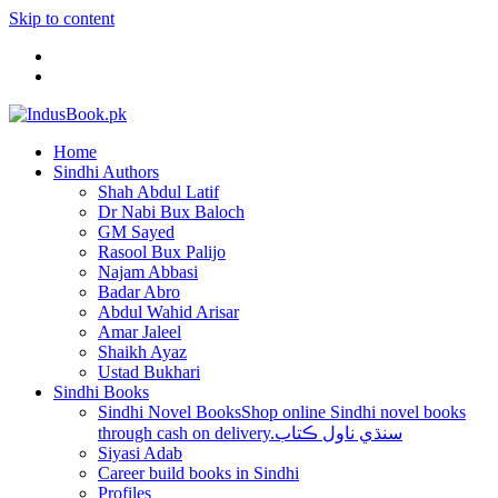
Skip to content
Home
Sindhi Authors
Shah Abdul Latif
Dr Nabi Bux Baloch
GM Sayed
Rasool Bux Palijo
Najam Abbasi
Badar Abro
Abdul Wahid Arisar
Amar Jaleel
Shaikh Ayaz
Ustad Bukhari
Sindhi Books
Sindhi Novel Books
Shop online Sindhi novel books
through cash on delivery.سنڌي ناول ڪتاب
Siyasi Adab
Career build books in Sindhi
Profiles