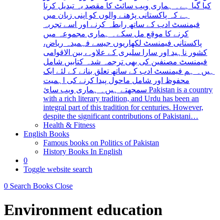
کیا گیا ہے۔ ہماری ویب سائٹ کا مقصد یہ تبدیل کرنا
ہے کہ پاکستانی پڑھنے والوں کو اپنی زبان میں
فیمنسٹ ادب کے ساتھ رابطہ کرنے اور اسے تجربہ
کرنے کا موقع مل سکے۔ ہماری مجموعہ میں
پاکستانی فیمنسٹ لکھاریوں جیسے فہمیدہ ریاض،
کشور ناہید اور سارا سلیری کے علاوہ، بین الاقوامی
فیمنسٹ مصنفین کی بھی ترجمہ شدہ کتابیں شامل
ہیں۔ ہم فیمنسٹ ادب کے ساتھ تعلق بنانے کے لئے ایک
محفوظ اور شامل ماحول پیدا کرنے کی اہمیت
سمجھتے ہیں۔ ہماری ویب سائ Pakistan is a country
with a rich literary tradition, and Urdu has been an
integral part of this tradition for centuries. However,
despite the significant contributions of Pakistani…
Health & Fitness
English Books
Famous books on Politics of Pakistan
History Books In English
0
Toggle website search
0
Search Books
Close
Environment education