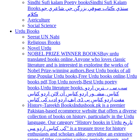
Sindhi Sufi kalam Poetry books
Sindhi Sufi Kalam
Books.سنڌي ڪتاب صوفي بزرگن جي شاعري جو
ڪلام
Agriculture
Social Science
Urdu Books
Seerat UN Nabi
Religious Books
Novel Urdu
NOBEL PRIZE WINNER BOOKS
Buy urdu
translated books online.Anyone who loves classic
literature and is interested in exploring the works of
Nobel Prize-winning authors.Best Urdu books of all
time,Popular Urdu books,Free Urdu books online,Urdu
books pdf,Top Urdu novels,Best Urdu poetry
books,Urdu literature books. سب سے بہترین اردو
کتابیں ,مشہور اردو کتابیں آن لائن اردو کتابیں
مفت,اردو کتابیں پی ڈی ایف,اردو ادب کی کتابیں
History-Tareekh Books
Indusbook.pk is a premier
Pakistan-based ecommerce website that offers a diverse
collection of books on history, particularly in the Urdu
language. Our category “History books in Urdu تاریخ
کی کتابیں اردو میں” is a treasure trove for history
enthusiasts and scholars alike, providing an extensive
range of titles covering various periods, events, and