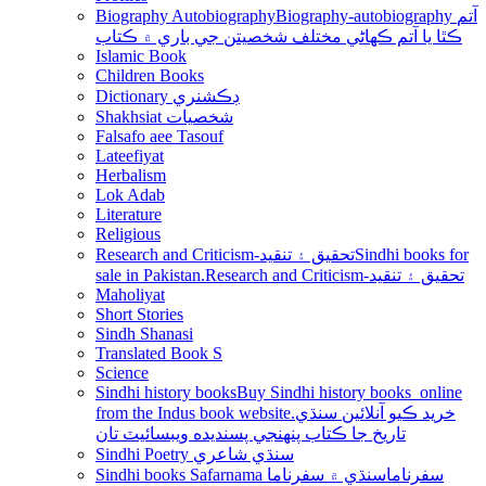
Biography Autobiography
Biography-autobiography آتم
ڪٿا يا آتم ڪھاڻي مختلف شخصيتن جي باري ۾ ڪتاب
Islamic Book
Children Books
Dictionary ڊڪشنري
Shakhsiat شخصيات
Falsafo aee Tasouf
Lateefiyat
Herbalism
Lok Adab
Literature
Religious
Research and Criticism-تحقيق ۽ تنقيد
Sindhi books for
sale in Pakistan.Research and Criticism-تحقيق ۽ تنقيد
Maholiyat
Short Stories
Sindh Shanasi
Translated Book S
Science
Sindhi history books
Buy Sindhi history books online
from the Indus book website.خريد ڪيو آنلائين سنڌي
تاريخ جا ڪتاب پنھنجي پسنديده ويبسائيٽ تان
Sindhi Poetry سنڌي شاعري
Sindhi books Safarnama سفرناما
سنڌي ۾ سفرناما