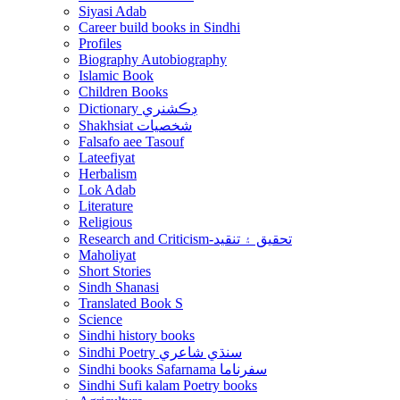
Siyasi Adab
Career build books in Sindhi
Profiles
Biography Autobiography
Islamic Book
Children Books
Dictionary ڊڪشنري
Shakhsiat شخصيات
Falsafo aee Tasouf
Lateefiyat
Herbalism
Lok Adab
Literature
Religious
Research and Criticism-تحقيق ۽ تنقيد
Maholiyat
Short Stories
Sindh Shanasi
Translated Book S
Science
Sindhi history books
Sindhi Poetry سنڌي شاعري
Sindhi books Safarnama سفرناما
Sindhi Sufi kalam Poetry books