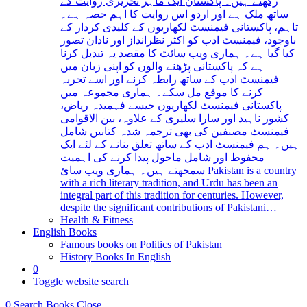
رکھتے ہیں۔ پاکستان ایک ماہر تحریری روایت کے
ساتھ ملک ہے اور اردو اس روایت کا اہم حصہ ہے۔
تاہم، پاکستانی فیمنسٹ لکھاریوں کے کلیدی کردار کے
باوجود، فیمنسٹ ادب کو اکثر نظرانداز اور نادان تصور
کیا گیا ہے۔ ہماری ویب سائٹ کا مقصد یہ تبدیل کرنا
ہے کہ پاکستانی پڑھنے والوں کو اپنی زبان میں
فیمنسٹ ادب کے ساتھ رابطہ کرنے اور اسے تجربہ
کرنے کا موقع مل سکے۔ ہماری مجموعہ میں
پاکستانی فیمنسٹ لکھاریوں جیسے فہمیدہ ریاض،
کشور ناہید اور سارا سلیری کے علاوہ، بین الاقوامی
فیمنسٹ مصنفین کی بھی ترجمہ شدہ کتابیں شامل
ہیں۔ ہم فیمنسٹ ادب کے ساتھ تعلق بنانے کے لئے ایک
محفوظ اور شامل ماحول پیدا کرنے کی اہمیت
سمجھتے ہیں۔ ہماری ویب سائ Pakistan is a country
with a rich literary tradition, and Urdu has been an
integral part of this tradition for centuries. However,
despite the significant contributions of Pakistani…
Health & Fitness
English Books
Famous books on Politics of Pakistan
History Books In English
0
Toggle website search
0
Search Books
Close