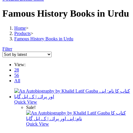
Famous History Books in Urdu
Home
>
Products
>
Famous History Books in Urdu
Filter
View:
28
56
All
Quick View
Sale!
Quick View