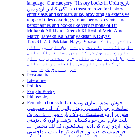
language. Our category “History books in Urdu تاریخ
کی کتابیں اردو میں” is a treasure trove for history
enthusiasts and scholars alike, providing an extensive
range of titles covering various periods, events, and
personalities and books like very famous of Dr
Mubarak Ali khan ,Tareekh Ki Roshni Mein,Aurat
March,Tareekh Ka Safar,Pakistan Ki Siyasi
Tareekh,Aik Pakistan Nayya Siyasat. ڈاکٹر مبارک
علی پاکستان کے مشہور تاریخ دان اور عالم
تاریخ ہیں جن کی کتابیں مختلف پاکستانی
تاریخ اور سب قومی تاریخ پر مشتمل ہیں۔ ان
کی کتابیں تاریخی واقعات پر نظریاتی
تجزیہ پیش کرتی ہیں
Personality
Literature
Politics
Panjabi Poetry
Philosophy
Feminism books in Urdu
خوش آمدید ہماری ویب
سائٹ پر جو پاکستانی پڑھنے والوں کے لئے خصوصی
طور پر اردو فیمنسٹ ادب کے بارے میں ہے! ہم ایک
پلیٹ فارم ہیں جو پاکستانی پڑھنے والوں کی بڑھتی
ہوئی اردو زبان کی ادبی پیشکشوں کے لئے مختص ہے
جو فیمنسٹ ادب اور خیالات کو جاننے سے دلچسپی