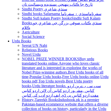
تاريخ جا ڪتاب پنھنجي پسنديده ويبسائيٽ تان
Sindhi Poetry سنڌي شاعري
Sindhi books Safarnama سفرناما
سنڌي ۾ سفرناما
Sindhi Sufi kalam Poetry books
Sindhi Sufi Kalam
Books.سنڌي ڪتاب صوفي بزرگن جي شاعري جو
ڪلام
Agriculture
Social Science
Urdu Books
Seerat UN Nabi
Religious Books
Novel Urdu
NOBEL PRIZE WINNER BOOKS
Buy urdu
translated books online.Anyone who loves classic
literature and is interested in exploring the works of
Nobel Prize-winning authors.Best Urdu books of all
time,Popular Urdu books,Free Urdu books online,Urdu
books pdf,Top Urdu novels,Best Urdu poetry
books,Urdu literature books. سب سے بہترین اردو
کتابیں ,مشہور اردو کتابیں آن لائن اردو کتابیں
مفت,اردو کتابیں پی ڈی ایف,اردو ادب کی کتابیں
History-Tareekh Books
Indusbook.pk is a premier
Pakistan-based ecommerce website that offers a diverse
collection of books on history, particularly in the Urdu