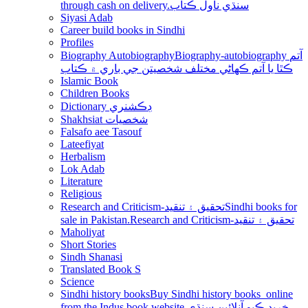
through cash on delivery.سنڌي ناول ڪتاب
Siyasi Adab
Career build books in Sindhi
Profiles
Biography Autobiography
Biography-autobiography آتم
ڪٿا يا آتم ڪھاڻي مختلف شخصيتن جي باري ۾ ڪتاب
Islamic Book
Children Books
Dictionary ڊڪشنري
Shakhsiat شخصيات
Falsafo aee Tasouf
Lateefiyat
Herbalism
Lok Adab
Literature
Religious
Research and Criticism-تحقيق ۽ تنقيد
Sindhi books for
sale in Pakistan.Research and Criticism-تحقيق ۽ تنقيد
Maholiyat
Short Stories
Sindh Shanasi
Translated Book S
Science
Sindhi history books
Buy Sindhi history books online
from the Indus book website.خريد ڪيو آنلائين سنڌي