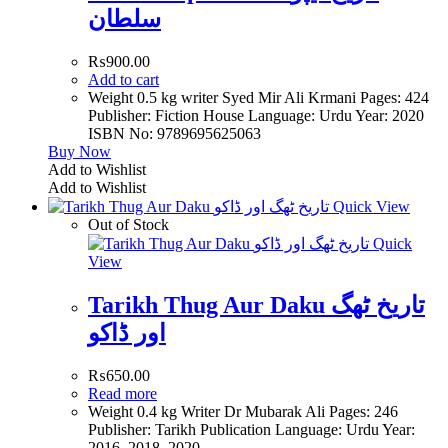
سلطان
₨
900.00
Add to cart
Weight 0.5 kg writer Syed Mir Ali Krmani Pages: 424
Publisher: Fiction House Language: Urdu Year: 2020
ISBN No: 9789695625063
Buy Now
Add to Wishlist
Add to Wishlist
Quick View
Out of Stock
Quick
View
Tarikh Thug Aur Daku تاریخ ٹھگ
اور ڈاکو
₨
650.00
Read more
Weight 0.4 kg Writer Dr Mubarak Ali Pages: 246
Publisher: Tarikh Publication Language: Urdu Year:
2016, 2018, 2020