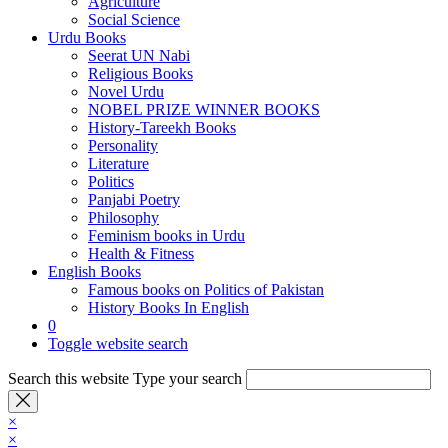
Agriculture
Social Science
Urdu Books
Seerat UN Nabi
Religious Books
Novel Urdu
NOBEL PRIZE WINNER BOOKS
History-Tareekh Books
Personality
Literature
Politics
Panjabi Poetry
Philosophy
Feminism books in Urdu
Health & Fitness
English Books
Famous books on Politics of Pakistan
History Books In English
0
Toggle website search
Search this website
Type your search
×
×