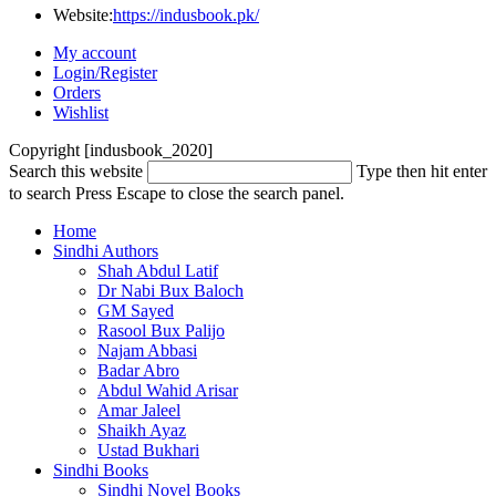
Website:
https://indusbook.pk/
My account
Login/Register
Orders
Wishlist
Copyright [indusbook_2020]
Search this website
Type then hit enter
to search
Press Escape to close the search panel.
Home
Sindhi Authors
Shah Abdul Latif
Dr Nabi Bux Baloch
GM Sayed
Rasool Bux Palijo
Najam Abbasi
Badar Abro
Abdul Wahid Arisar
Amar Jaleel
Shaikh Ayaz
Ustad Bukhari
Sindhi Books
Sindhi Novel Books