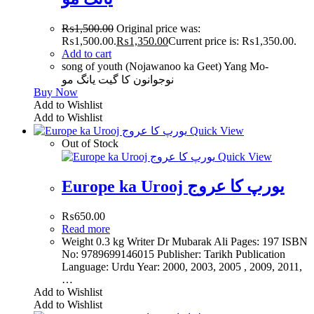
₨
1,500.00
Original price was:
₨1,500.00.
₨
1,350.00
Current price is: ₨1,350.00.
Add to cart
song of youth (Nojawanoo ka Geet) Yang Mo-
نوجوانون کا گیت یانگ مو
Buy Now
Add to Wishlist
Add to Wishlist
Quick View
Out of Stock
Quick View
Europe ka Urooj یورپ کا عروج
₨
650.00
Read more
Weight 0.3 kg Writer Dr Mubarak Ali Pages: 197 ISBN
No: 9789699146015 Publisher: Tarikh Publication
Language: Urdu Year: 2000, 2003, 2005 , 2009, 2011,
…
Add to Wishlist
Add to Wishlist