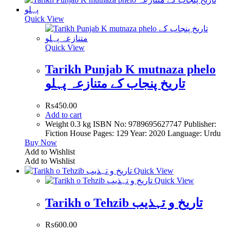
Quick View
Quick View
Tarikh Punjab K mutnaza phelo
تاریخ پنجاب کے متنازعہ پہلو
₨
450.00
Add to cart
Weight 0.3 kg ISBN No: 9789695627747 Publisher:
Fiction House Pages: 129 Year: 2020 Language: Urdu
Buy Now
Add to Wishlist
Add to Wishlist
Quick View
Quick View
Tarikh o Tehzib تاریخ و تہذیب
₨
600.00