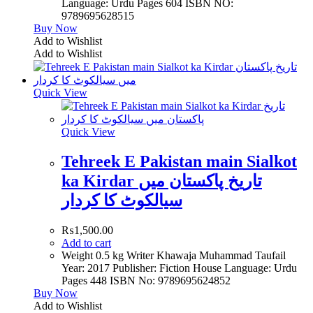
Language: Urdu Pages 604 ISBN NO:
9789695628515
Buy Now
Add to Wishlist
Add to Wishlist
Quick View
Quick View
Tehreek E Pakistan main Sialkot
ka Kirdar تاریخ پاکستان میں
سیالکوٹ کا کردار
₨
1,500.00
Add to cart
Weight 0.5 kg Writer Khawaja Muhammad Taufail
Year: 2017 Publisher: Fiction House Language: Urdu
Pages 448 ISBN No: 9789695624852
Buy Now
Add to Wishlist