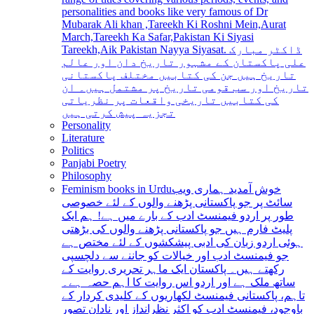
personalities and books like very famous of Dr
Mubarak Ali khan ,Tareekh Ki Roshni Mein,Aurat
March,Tareekh Ka Safar,Pakistan Ki Siyasi
Tareekh,Aik Pakistan Nayya Siyasat. ڈاکٹر مبارک
علی پاکستان کے مشہور تاریخ دان اور عالم
تاریخ ہیں جن کی کتابیں مختلف پاکستانی
تاریخ اور سب قومی تاریخ پر مشتمل ہیں۔ ان
کی کتابیں تاریخی واقعات پر نظریاتی
تجزیہ پیش کرتی ہیں
Personality
Literature
Politics
Panjabi Poetry
Philosophy
Feminism books in Urdu
خوش آمدید ہماری ویب
سائٹ پر جو پاکستانی پڑھنے والوں کے لئے خصوصی
طور پر اردو فیمنسٹ ادب کے بارے میں ہے! ہم ایک
پلیٹ فارم ہیں جو پاکستانی پڑھنے والوں کی بڑھتی
ہوئی اردو زبان کی ادبی پیشکشوں کے لئے مختص ہے
جو فیمنسٹ ادب اور خیالات کو جاننے سے دلچسپی
رکھتے ہیں۔ پاکستان ایک ماہر تحریری روایت کے
ساتھ ملک ہے اور اردو اس روایت کا اہم حصہ ہے۔
تاہم، پاکستانی فیمنسٹ لکھاریوں کے کلیدی کردار کے
باوجود، فیمنسٹ ادب کو اکثر نظرانداز اور نادان تصور