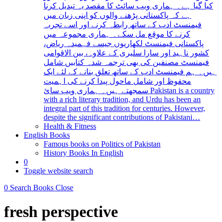
کیا گیا ہے۔ ہماری ویب سائٹ کا مقصد یہ تبدیل کرنا
ہے کہ پاکستانی پڑھنے والوں کو اپنی زبان میں
فیمنسٹ ادب کے ساتھ رابطہ کرنے اور اسے تجربہ
کرنے کا موقع مل سکے۔ ہماری مجموعہ میں
پاکستانی فیمنسٹ لکھاریوں جیسے فہمیدہ ریاض،
کشور ناہید اور سارا سلیری کے علاوہ، بین الاقوامی
فیمنسٹ مصنفین کی بھی ترجمہ شدہ کتابیں شامل
ہیں۔ ہم فیمنسٹ ادب کے ساتھ تعلق بنانے کے لئے ایک
محفوظ اور شامل ماحول پیدا کرنے کی اہمیت
سمجھتے ہیں۔ ہماری ویب سائ Pakistan is a country
with a rich literary tradition, and Urdu has been an
integral part of this tradition for centuries. However,
despite the significant contributions of Pakistani…
Health & Fitness
English Books
Famous books on Politics of Pakistan
History Books In English
0
Toggle website search
0
Search Books
Close
fresh perspective