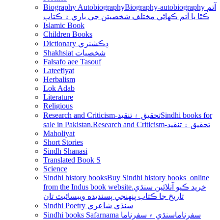
Biography Autobiography
Biography-autobiography آتم
ڪٿا يا آتم ڪھاڻي مختلف شخصيتن جي باري ۾ ڪتاب
Islamic Book
Children Books
Dictionary ڊڪشنري
Shakhsiat شخصيات
Falsafo aee Tasouf
Lateefiyat
Herbalism
Lok Adab
Literature
Religious
Research and Criticism-تحقيق ۽ تنقيد
Sindhi books for
sale in Pakistan.Research and Criticism-تحقيق ۽ تنقيد
Maholiyat
Short Stories
Sindh Shanasi
Translated Book S
Science
Sindhi history books
Buy Sindhi history books online
from the Indus book website.خريد ڪيو آنلائين سنڌي
تاريخ جا ڪتاب پنھنجي پسنديده ويبسائيٽ تان
Sindhi Poetry سنڌي شاعري
Sindhi books Safarnama سفرناما
سنڌي ۾ سفرناما