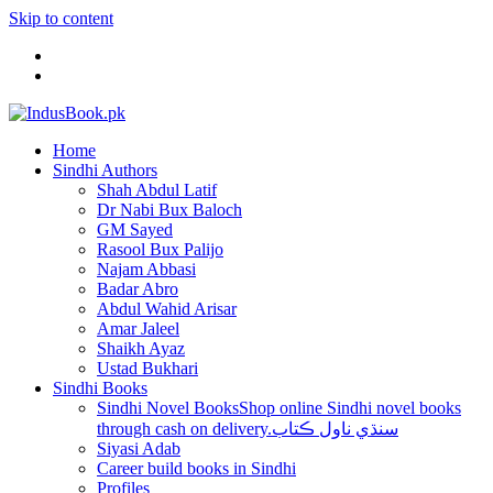
Skip to content
Home
Sindhi Authors
Shah Abdul Latif
Dr Nabi Bux Baloch
GM Sayed
Rasool Bux Palijo
Najam Abbasi
Badar Abro
Abdul Wahid Arisar
Amar Jaleel
Shaikh Ayaz
Ustad Bukhari
Sindhi Books
Sindhi Novel Books
Shop online Sindhi novel books
through cash on delivery.سنڌي ناول ڪتاب
Siyasi Adab
Career build books in Sindhi
Profiles