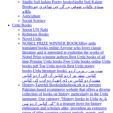
Sindhi Sufi kalam Poetry books
Sindhi Sufi Kalam
Books.سنڌي ڪتاب صوفي بزرگن جي شاعري جو
ڪلام
Agriculture
Social Science
Urdu Books
Seerat UN Nabi
Religious Books
Novel Urdu
NOBEL PRIZE WINNER BOOKS
Buy urdu
translated books online.Anyone who loves classic
literature and is interested in exploring the works of
Nobel Prize-winning authors.Best Urdu books of all
time,Popular Urdu books,Free Urdu books online,Urdu
books pdf,Top Urdu novels,Best Urdu poetry
books,Urdu literature books. سب سے بہترین اردو
کتابیں ,مشہور اردو کتابیں آن لائن اردو کتابیں
مفت,اردو کتابیں پی ڈی ایف,اردو ادب کی کتابیں
History-Tareekh Books
Indusbook.pk is a premier
Pakistan-based ecommerce website that offers a diverse
collection of books on history, particularly in the Urdu
language. Our category “History books in Urdu تاریخ
کی کتابیں اردو میں” is a treasure trove for history
enthusiasts and scholars alike, providing an extensive
range of titles covering various periods, events, and