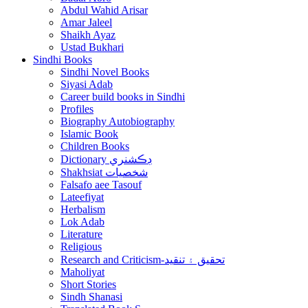
Abdul Wahid Arisar
Amar Jaleel
Shaikh Ayaz
Ustad Bukhari
Sindhi Books
Sindhi Novel Books
Siyasi Adab
Career build books in Sindhi
Profiles
Biography Autobiography
Islamic Book
Children Books
Dictionary ڊڪشنري
Shakhsiat شخصيات
Falsafo aee Tasouf
Lateefiyat
Herbalism
Lok Adab
Literature
Religious
Research and Criticism-تحقيق ۽ تنقيد
Maholiyat
Short Stories
Sindh Shanasi