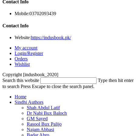
Contact Info
Mobile:
03702093439
Contact Info
Website:
https://indusbook.pk/
My account
Login/Register
Orders
Wishlist
Copyright [indusbook_2020]
Search this website
Type then hit enter
to search
Press Escape to close the search panel.
Home
Sindhi Authors
Shah Abdul Latif
Dr Nabi Bux Baloch
GM Sayed
Rasool Bux Palijo
Najam Abbasi
Badar Abro