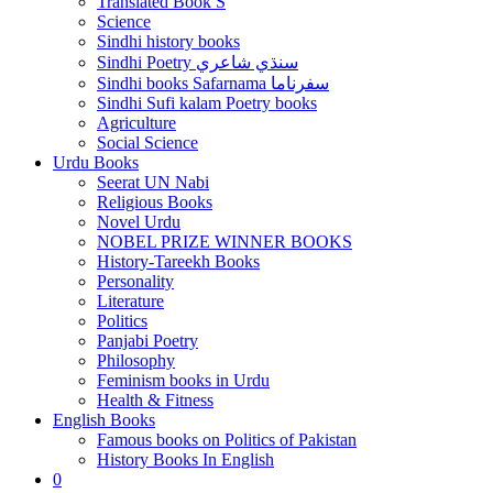
Translated Book S
Science
Sindhi history books
Sindhi Poetry سنڌي شاعري
Sindhi books Safarnama سفرناما
Sindhi Sufi kalam Poetry books
Agriculture
Social Science
Urdu Books
Seerat UN Nabi
Religious Books
Novel Urdu
NOBEL PRIZE WINNER BOOKS
History-Tareekh Books
Personality
Literature
Politics
Panjabi Poetry
Philosophy
Feminism books in Urdu
Health & Fitness
English Books
Famous books on Politics of Pakistan
History Books In English
0