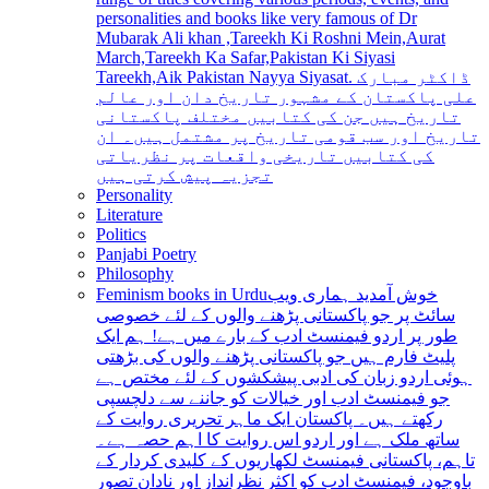
personalities and books like very famous of Dr
Mubarak Ali khan ,Tareekh Ki Roshni Mein,Aurat
March,Tareekh Ka Safar,Pakistan Ki Siyasi
Tareekh,Aik Pakistan Nayya Siyasat. ڈاکٹر مبارک
علی پاکستان کے مشہور تاریخ دان اور عالم
تاریخ ہیں جن کی کتابیں مختلف پاکستانی
تاریخ اور سب قومی تاریخ پر مشتمل ہیں۔ ان
کی کتابیں تاریخی واقعات پر نظریاتی
تجزیہ پیش کرتی ہیں
Personality
Literature
Politics
Panjabi Poetry
Philosophy
Feminism books in Urdu
خوش آمدید ہماری ویب
سائٹ پر جو پاکستانی پڑھنے والوں کے لئے خصوصی
طور پر اردو فیمنسٹ ادب کے بارے میں ہے! ہم ایک
پلیٹ فارم ہیں جو پاکستانی پڑھنے والوں کی بڑھتی
ہوئی اردو زبان کی ادبی پیشکشوں کے لئے مختص ہے
جو فیمنسٹ ادب اور خیالات کو جاننے سے دلچسپی
رکھتے ہیں۔ پاکستان ایک ماہر تحریری روایت کے
ساتھ ملک ہے اور اردو اس روایت کا اہم حصہ ہے۔
تاہم، پاکستانی فیمنسٹ لکھاریوں کے کلیدی کردار کے
باوجود، فیمنسٹ ادب کو اکثر نظرانداز اور نادان تصور