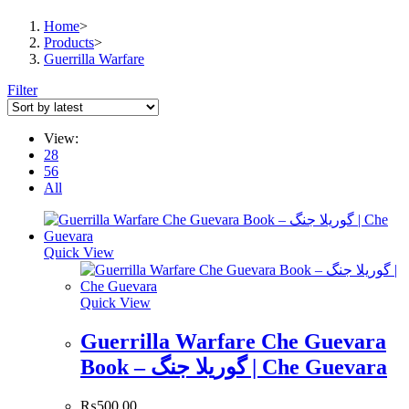
Home
>
Products
>
Guerrilla Warfare
Filter
View:
28
56
All
Quick View
Quick View
Guerrilla Warfare Che Guevara
Book – گوریلا جنگ | Che Guevara
₨
500.00