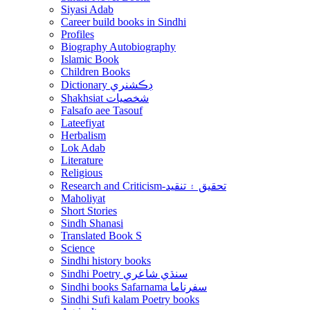
Siyasi Adab
Career build books in Sindhi
Profiles
Biography Autobiography
Islamic Book
Children Books
Dictionary ڊڪشنري
Shakhsiat شخصيات
Falsafo aee Tasouf
Lateefiyat
Herbalism
Lok Adab
Literature
Religious
Research and Criticism-تحقيق ۽ تنقيد
Maholiyat
Short Stories
Sindh Shanasi
Translated Book S
Science
Sindhi history books
Sindhi Poetry سنڌي شاعري
Sindhi books Safarnama سفرناما
Sindhi Sufi kalam Poetry books