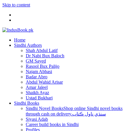
Skip to content
Home
Sindhi Authors
Shah Abdul Latif
Dr Nabi Bux Baloch
GM Sayed
Rasool Bux Palijo
Najam Abbasi
Badar Abro
Abdul Wahid Arisar
Amar Jaleel
Shaikh Ayaz
Ustad Bukhari
Sindhi Books
Sindhi Novel Books
Shop online Sindhi novel books
through cash on delivery.سنڌي ناول ڪتاب
Siyasi Adab
Career build books in Sindhi
Profiles