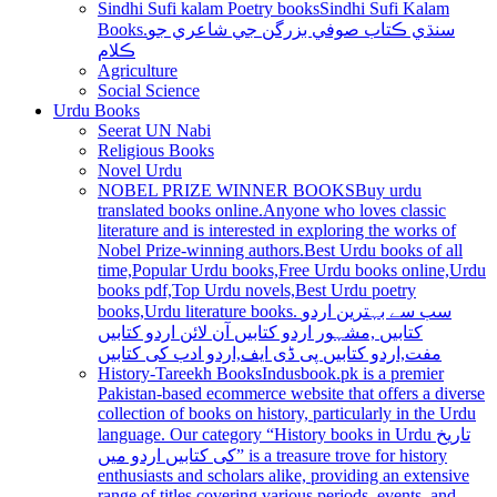
Sindhi Sufi kalam Poetry books
Sindhi Sufi Kalam
Books.سنڌي ڪتاب صوفي بزرگن جي شاعري جو
ڪلام
Agriculture
Social Science
Urdu Books
Seerat UN Nabi
Religious Books
Novel Urdu
NOBEL PRIZE WINNER BOOKS
Buy urdu
translated books online.Anyone who loves classic
literature and is interested in exploring the works of
Nobel Prize-winning authors.Best Urdu books of all
time,Popular Urdu books,Free Urdu books online,Urdu
books pdf,Top Urdu novels,Best Urdu poetry
books,Urdu literature books. سب سے بہترین اردو
کتابیں ,مشہور اردو کتابیں آن لائن اردو کتابیں
مفت,اردو کتابیں پی ڈی ایف,اردو ادب کی کتابیں
History-Tareekh Books
Indusbook.pk is a premier
Pakistan-based ecommerce website that offers a diverse
collection of books on history, particularly in the Urdu
language. Our category “History books in Urdu تاریخ
کی کتابیں اردو میں” is a treasure trove for history
enthusiasts and scholars alike, providing an extensive
range of titles covering various periods, events, and