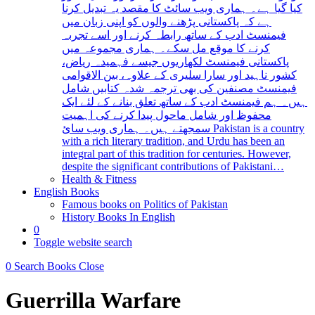
کیا گیا ہے۔ ہماری ویب سائٹ کا مقصد یہ تبدیل کرنا
ہے کہ پاکستانی پڑھنے والوں کو اپنی زبان میں
فیمنسٹ ادب کے ساتھ رابطہ کرنے اور اسے تجربہ
کرنے کا موقع مل سکے۔ ہماری مجموعہ میں
پاکستانی فیمنسٹ لکھاریوں جیسے فہمیدہ ریاض،
کشور ناہید اور سارا سلیری کے علاوہ، بین الاقوامی
فیمنسٹ مصنفین کی بھی ترجمہ شدہ کتابیں شامل
ہیں۔ ہم فیمنسٹ ادب کے ساتھ تعلق بنانے کے لئے ایک
محفوظ اور شامل ماحول پیدا کرنے کی اہمیت
سمجھتے ہیں۔ ہماری ویب سائ Pakistan is a country
with a rich literary tradition, and Urdu has been an
integral part of this tradition for centuries. However,
despite the significant contributions of Pakistani…
Health & Fitness
English Books
Famous books on Politics of Pakistan
History Books In English
0
Toggle website search
0
Search Books
Close
Guerrilla Warfare