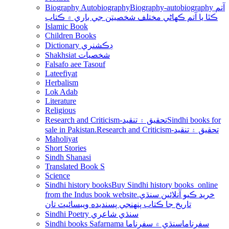
Biography Autobiography
Biography-autobiography آتم
ڪٿا يا آتم ڪھاڻي مختلف شخصيتن جي باري ۾ ڪتاب
Islamic Book
Children Books
Dictionary ڊڪشنري
Shakhsiat شخصيات
Falsafo aee Tasouf
Lateefiyat
Herbalism
Lok Adab
Literature
Religious
Research and Criticism-تحقيق ۽ تنقيد
Sindhi books for
sale in Pakistan.Research and Criticism-تحقيق ۽ تنقيد
Maholiyat
Short Stories
Sindh Shanasi
Translated Book S
Science
Sindhi history books
Buy Sindhi history books online
from the Indus book website.خريد ڪيو آنلائين سنڌي
تاريخ جا ڪتاب پنھنجي پسنديده ويبسائيٽ تان
Sindhi Poetry سنڌي شاعري
Sindhi books Safarnama سفرناما
سنڌي ۾ سفرناما