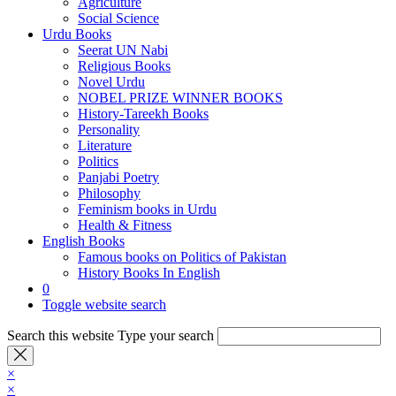
Agriculture
Social Science
Urdu Books
Seerat UN Nabi
Religious Books
Novel Urdu
NOBEL PRIZE WINNER BOOKS
History-Tareekh Books
Personality
Literature
Politics
Panjabi Poetry
Philosophy
Feminism books in Urdu
Health & Fitness
English Books
Famous books on Politics of Pakistan
History Books In English
0
Toggle website search
Search this website
Type your search
×
×