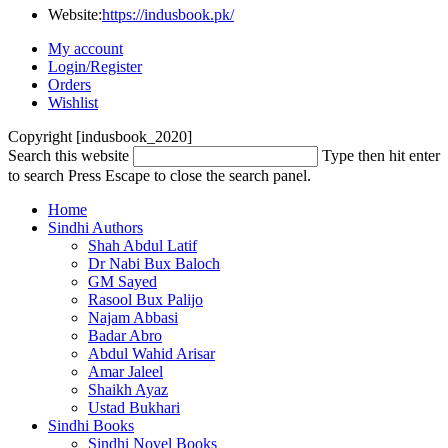
Website:
https://indusbook.pk/
My account
Login/Register
Orders
Wishlist
Copyright [indusbook_2020]
Search this website
Type then hit enter
to search
Press Escape to close the search panel.
Home
Sindhi Authors
Shah Abdul Latif
Dr Nabi Bux Baloch
GM Sayed
Rasool Bux Palijo
Najam Abbasi
Badar Abro
Abdul Wahid Arisar
Amar Jaleel
Shaikh Ayaz
Ustad Bukhari
Sindhi Books
Sindhi Novel Books