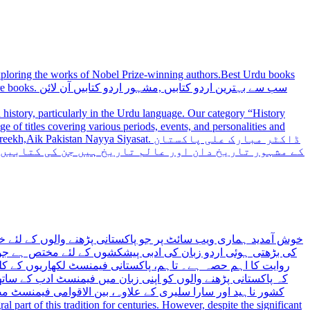
 exploring the works of Nobel Prize-winning authors.Best Urdu books
سب سے بہترین
history, particularly in the Urdu language. Our category “History
 Nayya Siyasat. ڈاکٹر مبارک علی پاکستان
کے مشہور تاریخ دان اور عالم تاریخ ہیں جن کی کتابیں
خوش آمدید ہماری ویب سائٹ پر جو پاکستانی پڑھنے والوں کے لئے خ
کی بڑھتی ہوئی اردو زبان کی ادبی پیشکشوں کے لئے مختص ہے جو 
روایت کا اہم حصہ ہے۔ تاہم، پاکستانی فیمنسٹ لکھاریوں کے کلید
کہ پاکستانی پڑھنے والوں کو اپنی زبان میں فیمنسٹ ادب کے س،
کشور ناہید اور سارا سلیری کے علاوہ، بین الاقوامی فیمنسٹ 