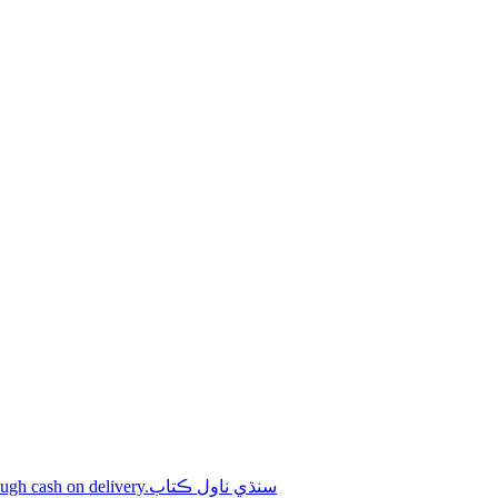
Shop online Sindhi novel books through cash on delivery.سنڌي ناول ڪتاب