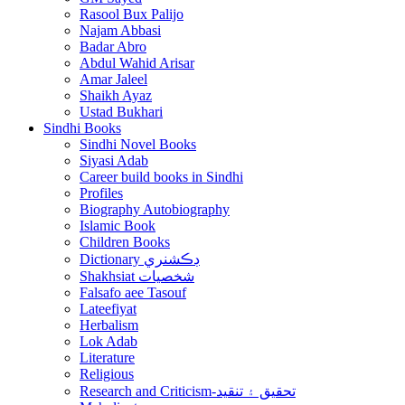
Rasool Bux Palijo
Najam Abbasi
Badar Abro
Abdul Wahid Arisar
Amar Jaleel
Shaikh Ayaz
Ustad Bukhari
Sindhi Books
Sindhi Novel Books
Siyasi Adab
Career build books in Sindhi
Profiles
Biography Autobiography
Islamic Book
Children Books
Dictionary ڊڪشنري
Shakhsiat شخصيات
Falsafo aee Tasouf
Lateefiyat
Herbalism
Lok Adab
Literature
Religious
Research and Criticism-تحقيق ۽ تنقيد