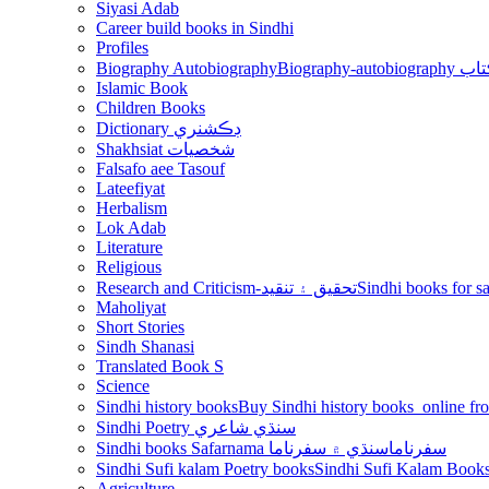
Siyasi Adab
Career build books in Sindhi
Profiles
Biography Autobiography
Biogr
Islamic Book
Children Books
Dictionary ڊڪشنري
Shakhsiat شخصيات
Falsafo aee Tasouf
Lateefiyat
Herbalism
Lok Adab
Literature
Religious
Research and Criticism-تحقيق ۽ تنقيد
Maholiyat
Short Stories
Sindh Shanasi
Translated Book S
Science
Sindhi history books
Sindhi Poetry سنڌي شاعري
Sindhi books Safarnama سفرناما
سنڌي ۾ سفرناما
Sindhi Sufi kalam Poetry books
Agriculture