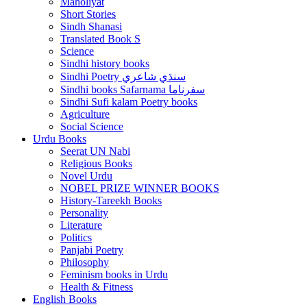
Maholiyat
Short Stories
Sindh Shanasi
Translated Book S
Science
Sindhi history books
Sindhi Poetry سنڌي شاعري
Sindhi books Safarnama سفرناما
Sindhi Sufi kalam Poetry books
Agriculture
Social Science
Urdu Books
Seerat UN Nabi
Religious Books
Novel Urdu
NOBEL PRIZE WINNER BOOKS
History-Tareekh Books
Personality
Literature
Politics
Panjabi Poetry
Philosophy
Feminism books in Urdu
Health & Fitness
English Books