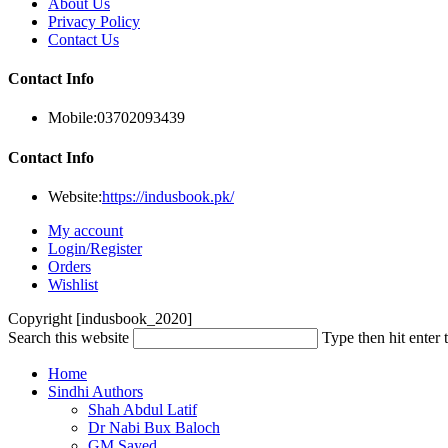
About Us
Privacy Policy
Contact Us
Contact Info
Mobile:
03702093439
Contact Info
Website:
https://indusbook.pk/
My account
Login/Register
Orders
Wishlist
Copyright [indusbook_2020]
Search this website
Type then hit enter 
Home
Sindhi Authors
Shah Abdul Latif
Dr Nabi Bux Baloch
GM Sayed