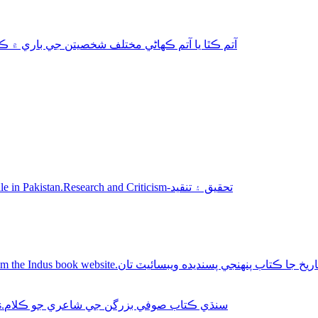
aphy-autobiography آتم ڪٿا يا آتم ڪھاڻي مختلف شخصيتن جي باري ۾ ڪتاب
Sindhi books for sale in Pakistan.Research and Criticism-تحقيق ۽ تنقيد
Buy Sindhi history books online from the Indus book website.سنديده ويبسائيٽ تان
Sindhi Sufi Kalam Books.سنڌي ڪتاب صوفي بزرگن جي شاعري جو ڪلام