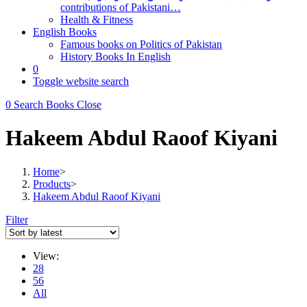
contributions of Pakistani…
Health & Fitness
English Books
Famous books on Politics of Pakistan
History Books In English
0
Toggle website search
0
Search Books
Close
Hakeem Abdul Raoof Kiyani
Home
>
Products
>
Hakeem Abdul Raoof Kiyani
Filter
View:
28
56
All