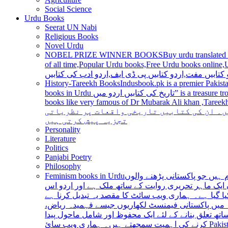
Social Science
Urdu Books
Seerat UN Nabi
Religious Books
Novel Urdu
NOBEL PRIZE WINNER BOOKS
Buy urdu translated
of all time,Popular Urdu books,Free Urdu books online,Urdu books pdf,Top Ur
 کتابیں مفت,اردو کتابیں پی ڈی ایف,اردو ادب کی کتابیں
History-Tareekh Books
Indusbook.pk is a premier Pakista
books in Urdu تاریخ کی کتابیں اردو میں” is a treasure trove for history enthusiasts and scholars alike, providing an extensive range of titles covering various periods, events, and personalities and
books like very famous of Dr Mubarak Ali khan ,Tareekh Ki Ros
ں۔ ان کی کتابیں تاریخی واقعات پر نظریاتی
تجزیہ پیش کرتی ہیں
Personality
Literature
Politics
Panjabi Poetry
Philosophy
Feminism books in Urdu
ہیں جو پاکستانی پڑھنے والوں
ایک ماہر تحریری روایت کے ساتھ ملک ہے اور اردو اس
یا گیا ہے۔ ہماری ویب سائٹ کا مقصد یہ تبدیل کرنا ہے
عہ میں پاکستانی فیمنسٹ لکھاریوں جیسے فہمیدہ ریاض
ھ تعلق بنانے کے لئے ایک محفوظ اور شامل ماحول پیدا
کرنے کی اہمیت سمجھتے ہیں۔ ہماری ویب سائ Pakistan is a country with a rich literary tradition, and Urdu has been an integral part of this tradition for centuries. However, despite the significant