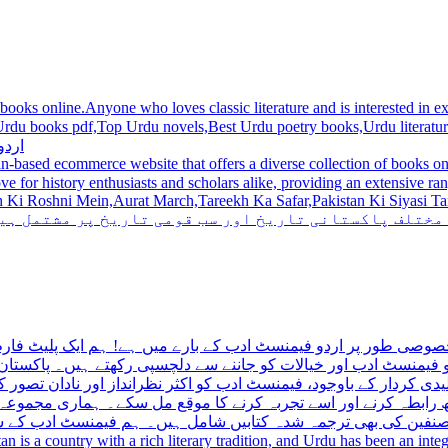
 books online.Anyone who loves classic literature and is interested in
du novels,Best Urdu poetry books,Urdu literature books.  اردو کتابیں ,مشہور اردو کتابیں آن لائن
اردو
n-based ecommerce website that offers a diverse collection of books on 
hni Mein,Aurat March,Tareekh Ka Safar,Pakistan Ki Siyasi Tareekh,Aik Pakistan
 مختلف پاکستانی تاریخ اور سب قومی تاریخ پر مشتمل ہی
صوصی طور پر اردو فیمنسٹ ادب کے بارے میں ہے! ہم ایک پلیٹ فارم 
فیمنسٹ ادب اور خیالات کو جاننے سے دلچسپی رکھتے ہیں۔ پاکستان 
ی کردار کے باوجود، فیمنسٹ ادب کو اکثر نظرانداز اور نادان تصور ک
اتھ رابطہ کرنے اور اسے تجربہ کرنے کا موقع مل سکے۔ ہماری مجمو
مصنفین کی بھی ترجمہ شدہ کتابیں شامل ہیں۔ ہم فیمنسٹ ادب کے سات