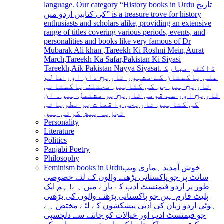
language. Our category “History books in Urdu تاریخ
کی کتابیں اردو میں” is a treasure trove for history
enthusiasts and scholars alike, providing an extensive
range of titles covering various periods, events, and
personalities and books like very famous of Dr
Mubarak Ali khan ,Tareekh Ki Roshni Mein,Aurat
March,Tareekh Ka Safar,Pakistan Ki Siyasi
Tareekh,Aik Pakistan Nayya Siyasat. ڈاکٹر مبارک
علی پاکستان کے مشہور تاریخ دان اور عالم
تاریخ ہیں جن کی کتابیں مختلف پاکستانی
تاریخ اور سب قومی تاریخ پر مشتمل ہیں۔ ان
کی کتابیں تاریخی واقعات پر نظریاتی
تجزیہ پیش کرتی ہیں
Personality
Literature
Politics
Panjabi Poetry
Philosophy
Feminism books in Urdu
خوش آمدید ہماری ویب
سائٹ پر جو پاکستانی پڑھنے والوں کے لئے خصوصی
طور پر اردو فیمنسٹ ادب کے بارے میں ہے! ہم ایک
پلیٹ فارم ہیں جو پاکستانی پڑھنے والوں کی بڑھتی
ہوئی اردو زبان کی ادبی پیشکشوں کے لئے مختص ہے
جو فیمنسٹ ادب اور خیالات کو جاننے سے دلچسپی