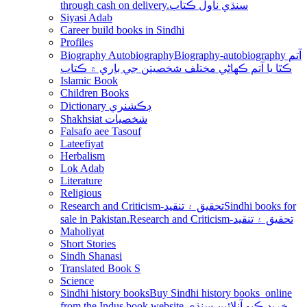
through cash on delivery.سنڌي ناول ڪتاب
Siyasi Adab
Career build books in Sindhi
Profiles
Biography Autobiography
Biography-autobiography آتم
ڪٿا يا آتم ڪھاڻي مختلف شخصيتن جي باري ۾ ڪتاب
Islamic Book
Children Books
Dictionary ڊڪشنري
Shakhsiat شخصيات
Falsafo aee Tasouf
Lateefiyat
Herbalism
Lok Adab
Literature
Religious
Research and Criticism-تحقيق ۽ تنقيد
Sindhi books for
sale in Pakistan.Research and Criticism-تحقيق ۽ تنقيد
Maholiyat
Short Stories
Sindh Shanasi
Translated Book S
Science
Sindhi history books
Buy Sindhi history books online
from the Indus book website.خريد ڪيو آنلائين سنڌي