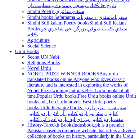
تاريخ جا ڪتاب پنھنجي پسنديده ويبسائيٽ تان
Sindhi Poetry سنڌي شاعري
Sindhi books Safarnama سفرناما
سنڌي ۾ سفرناما
Sindhi Sufi kalam Poetry books
Sindhi Sufi Kalam
Books.سنڌي ڪتاب صوفي بزرگن جي شاعري جو
ڪلام
Agriculture
Social Science
Urdu Books
Seerat UN Nabi
Religious Books
Novel Urdu
NOBEL PRIZE WINNER BOOKS
Buy urdu
translated books online.Anyone who loves classic
literature and is interested in exploring the works of
Nobel Prize-winning authors.Best Urdu books of all
time,Popular Urdu books,Free Urdu books online,Urdu
books pdf,Top Urdu novels,Best Urdu poetry
books,Urdu literature books. سب سے بہترین اردو
کتابیں ,مشہور اردو کتابیں آن لائن اردو کتابیں
مفت,اردو کتابیں پی ڈی ایف,اردو ادب کی کتابیں
History-Tareekh Books
Indusbook.pk is a premier
Pakistan-based ecommerce website that offers a diverse
collection of books on history, particularly in the Urdu