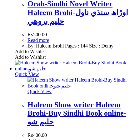
Orah-Sindhi Novel Writer
Haleem Brohi-اوڙاھ سنڌي ناول
حليم بروھي
₨
500.00
Read more
By: Haleem Brohi Pages : 144 Size : Demy
Add to Wishlist
Add to Wishlist
Quick View
Quick View
Haleem Show writer Haleem
Brohi-Buy Sindhi Book online-
حليم شو
₨
400.00