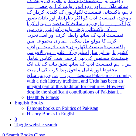
رکھتے ہیں۔ پاکستان ایک ماہر تحریری روایت کے
ساتھ ملک ہے اور اردو اس روایت کا اہم حصہ ہے۔
تاہم، پاکستانی فیمنسٹ لکھاریوں کے کلیدی کردار کے
باوجود، فیمنسٹ ادب کو اکثر نظرانداز اور نادان تصور
کیا گیا ہے۔ ہماری ویب سائٹ کا مقصد یہ تبدیل کرنا
ہے کہ پاکستانی پڑھنے والوں کو اپنی زبان میں
فیمنسٹ ادب کے ساتھ رابطہ کرنے اور اسے تجربہ
کرنے کا موقع مل سکے۔ ہماری مجموعہ میں
پاکستانی فیمنسٹ لکھاریوں جیسے فہمیدہ ریاض،
کشور ناہید اور سارا سلیری کے علاوہ، بین الاقوامی
فیمنسٹ مصنفین کی بھی ترجمہ شدہ کتابیں شامل
ہیں۔ ہم فیمنسٹ ادب کے ساتھ تعلق بنانے کے لئے ایک
محفوظ اور شامل ماحول پیدا کرنے کی اہمیت
سمجھتے ہیں۔ ہماری ویب سائ Pakistan is a country
with a rich literary tradition, and Urdu has been an
integral part of this tradition for centuries. However,
despite the significant contributions of Pakistani…
Health & Fitness
English Books
Famous books on Politics of Pakistan
History Books In English
0
Toggle website search
0
Search Books
Close