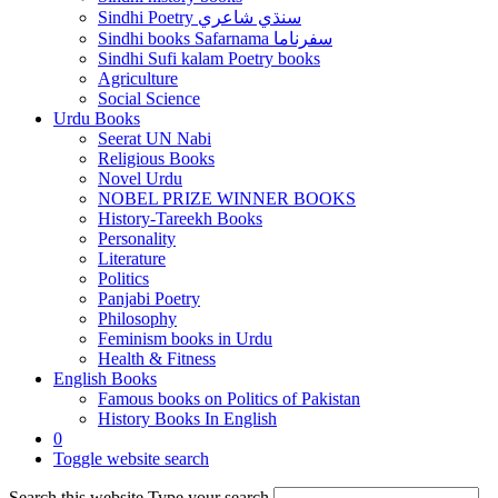
Sindhi Poetry سنڌي شاعري
Sindhi books Safarnama سفرناما
Sindhi Sufi kalam Poetry books
Agriculture
Social Science
Urdu Books
Seerat UN Nabi
Religious Books
Novel Urdu
NOBEL PRIZE WINNER BOOKS
History-Tareekh Books
Personality
Literature
Politics
Panjabi Poetry
Philosophy
Feminism books in Urdu
Health & Fitness
English Books
Famous books on Politics of Pakistan
History Books In English
0
Toggle website search
Search this website
Type your search