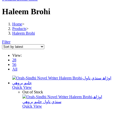
Haleem Brohi
Home
>
Products
>
Haleem Brohi
Filter
View:
28
56
All
Quick View
Out of Stock
Quick View