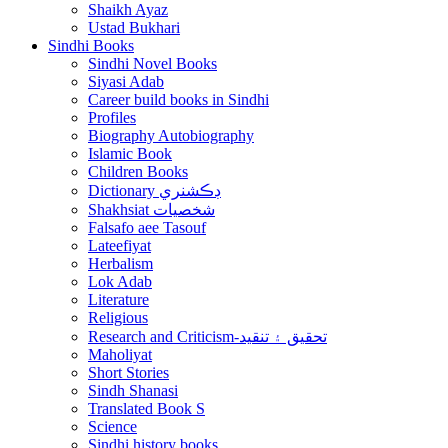
Shaikh Ayaz
Ustad Bukhari
Sindhi Books
Sindhi Novel Books
Siyasi Adab
Career build books in Sindhi
Profiles
Biography Autobiography
Islamic Book
Children Books
Dictionary ڊڪشنري
Shakhsiat شخصيات
Falsafo aee Tasouf
Lateefiyat
Herbalism
Lok Adab
Literature
Religious
Research and Criticism-تحقيق ۽ تنقيد
Maholiyat
Short Stories
Sindh Shanasi
Translated Book S
Science
Sindhi history books