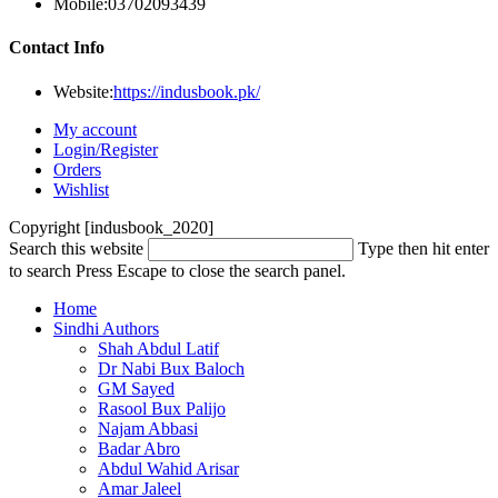
Mobile:
03702093439
Contact Info
Website:
https://indusbook.pk/
My account
Login/Register
Orders
Wishlist
Copyright [indusbook_2020]
Search this website
Type then hit enter
to search
Press Escape to close the search panel.
Home
Sindhi Authors
Shah Abdul Latif
Dr Nabi Bux Baloch
GM Sayed
Rasool Bux Palijo
Najam Abbasi
Badar Abro
Abdul Wahid Arisar
Amar Jaleel