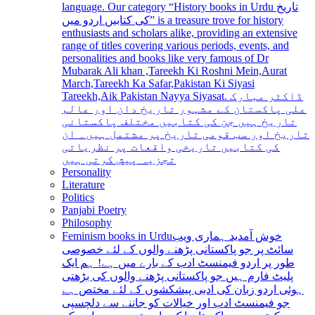
language. Our category “History books in Urdu تاریخ
کی کتابیں اردو میں” is a treasure trove for history
enthusiasts and scholars alike, providing an extensive
range of titles covering various periods, events, and
personalities and books like very famous of Dr
Mubarak Ali khan ,Tareekh Ki Roshni Mein,Aurat
March,Tareekh Ka Safar,Pakistan Ki Siyasi
Tareekh,Aik Pakistan Nayya Siyasat. ڈاکٹر مبارک
علی پاکستان کے مشہور تاریخ دان اور عالم
تاریخ ہیں جن کی کتابیں مختلف پاکستانی
تاریخ اور سب قومی تاریخ پر مشتمل ہیں۔ ان
کی کتابیں تاریخی واقعات پر نظریاتی
تجزیہ پیش کرتی ہیں
Personality
Literature
Politics
Panjabi Poetry
Philosophy
Feminism books in Urdu
خوش آمدید ہماری ویب
سائٹ پر جو پاکستانی پڑھنے والوں کے لئے خصوصی
طور پر اردو فیمنسٹ ادب کے بارے میں ہے! ہم ایک
پلیٹ فارم ہیں جو پاکستانی پڑھنے والوں کی بڑھتی
ہوئی اردو زبان کی ادبی پیشکشوں کے لئے مختص ہے
جو فیمنسٹ ادب اور خیالات کو جاننے سے دلچسپی