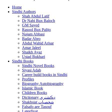
Home
Sindhi Authors
Shah Abdul Latif
Dr Nabi Bux Baloch
GM Sayed
Rasool Bux Palijo
Najam Abbasi
Badar Abro
Abdul Wahid Arisar
Amar Jaleel
Shaikh Ayaz
Ustad Bukhari
Sindhi Books
Sindhi Novel Books
Siyasi Adab
Career build books in Sindhi
Profiles
Biography Autobiography
Islamic Book
Children Books
Dictionary ڊڪشنري
Shakhsiat شخصيات
Falsafo aee Tasouf
Lateefiyat