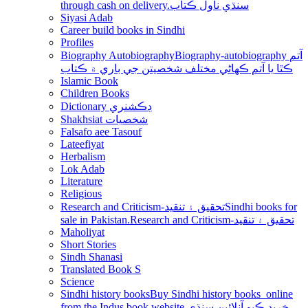
through cash on delivery.سنڌي ناول ڪتاب
Siyasi Adab
Career build books in Sindhi
Profiles
Biography Autobiography
Biography-autobiography آتم
ڪٿا يا آتم ڪھاڻي مختلف شخصيتن جي باري ۾ ڪتاب
Islamic Book
Children Books
Dictionary ڊڪشنري
Shakhsiat شخصيات
Falsafo aee Tasouf
Lateefiyat
Herbalism
Lok Adab
Literature
Religious
Research and Criticism-تحقيق ۽ تنقيد
Sindhi books for
sale in Pakistan.Research and Criticism-تحقيق ۽ تنقيد
Maholiyat
Short Stories
Sindh Shanasi
Translated Book S
Science
Sindhi history books
Buy Sindhi history books online
from the Indus book website.خريد ڪيو آنلائين سنڌي