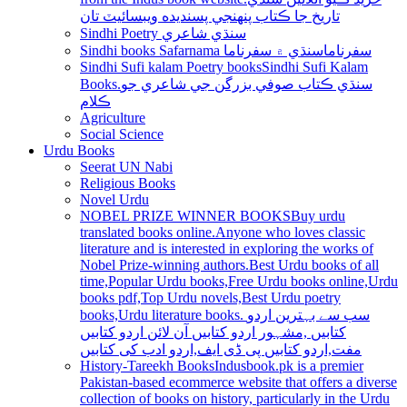
تاريخ جا ڪتاب پنھنجي پسنديده ويبسائيٽ تان
Sindhi Poetry سنڌي شاعري
Sindhi books Safarnama سفرناما
سنڌي ۾ سفرناما
Sindhi Sufi kalam Poetry books
Sindhi Sufi Kalam
Books.سنڌي ڪتاب صوفي بزرگن جي شاعري جو
ڪلام
Agriculture
Social Science
Urdu Books
Seerat UN Nabi
Religious Books
Novel Urdu
NOBEL PRIZE WINNER BOOKS
Buy urdu
translated books online.Anyone who loves classic
literature and is interested in exploring the works of
Nobel Prize-winning authors.Best Urdu books of all
time,Popular Urdu books,Free Urdu books online,Urdu
books pdf,Top Urdu novels,Best Urdu poetry
books,Urdu literature books. سب سے بہترین اردو
کتابیں ,مشہور اردو کتابیں آن لائن اردو کتابیں
مفت,اردو کتابیں پی ڈی ایف,اردو ادب کی کتابیں
History-Tareekh Books
Indusbook.pk is a premier
Pakistan-based ecommerce website that offers a diverse
collection of books on history, particularly in the Urdu