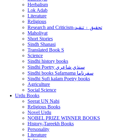
Herbalism
Lok Adab
Literature
Religious
Research and Criticism-تحقيق ۽ تنقيد
Maholiyat
Short Stories
Sindh Shanasi
Translated Book S
Science
Sindhi history books
Sindhi Poetry سنڌي شاعري
Sindhi books Safarnama سفرناما
Sindhi Sufi kalam Poetry books
Agriculture
Social Science
Urdu Books
Seerat UN Nabi
Religious Books
Novel Urdu
NOBEL PRIZE WINNER BOOKS
History-Tareekh Books
Personality
Literature