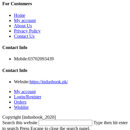
For Customers
Home
My account
About Us
Privacy Policy
Contact Us
Contact Info
Mobile:
03702093439
Contact Info
Website:
https://indusbook.pk/
My account
Login/Register
Orders
Wishlist
Copyright [indusbook_2020]
Search this website
Type then hit enter
to search
Press Escape to close the search panel.