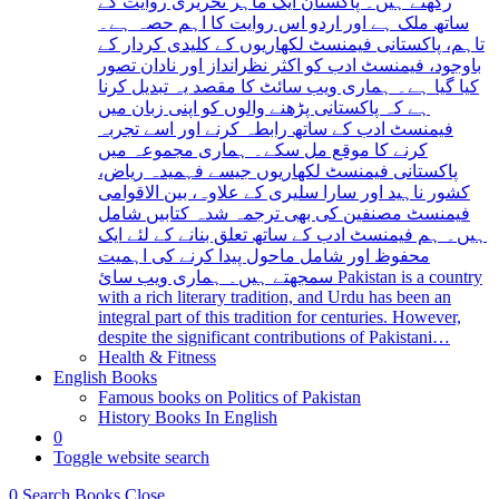
رکھتے ہیں۔ پاکستان ایک ماہر تحریری روایت کے
ساتھ ملک ہے اور اردو اس روایت کا اہم حصہ ہے۔
تاہم، پاکستانی فیمنسٹ لکھاریوں کے کلیدی کردار کے
باوجود، فیمنسٹ ادب کو اکثر نظرانداز اور نادان تصور
کیا گیا ہے۔ ہماری ویب سائٹ کا مقصد یہ تبدیل کرنا
ہے کہ پاکستانی پڑھنے والوں کو اپنی زبان میں
فیمنسٹ ادب کے ساتھ رابطہ کرنے اور اسے تجربہ
کرنے کا موقع مل سکے۔ ہماری مجموعہ میں
پاکستانی فیمنسٹ لکھاریوں جیسے فہمیدہ ریاض،
کشور ناہید اور سارا سلیری کے علاوہ، بین الاقوامی
فیمنسٹ مصنفین کی بھی ترجمہ شدہ کتابیں شامل
ہیں۔ ہم فیمنسٹ ادب کے ساتھ تعلق بنانے کے لئے ایک
محفوظ اور شامل ماحول پیدا کرنے کی اہمیت
سمجھتے ہیں۔ ہماری ویب سائ Pakistan is a country
with a rich literary tradition, and Urdu has been an
integral part of this tradition for centuries. However,
despite the significant contributions of Pakistani…
Health & Fitness
English Books
Famous books on Politics of Pakistan
History Books In English
0
Toggle website search
0
Search Books
Close