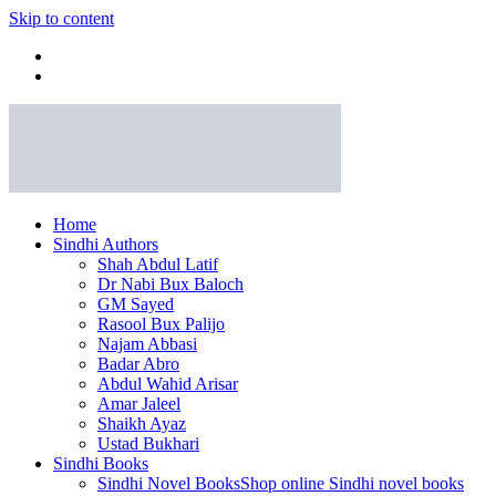
Skip to content
Home
Sindhi Authors
Shah Abdul Latif
Dr Nabi Bux Baloch
GM Sayed
Rasool Bux Palijo
Najam Abbasi
Badar Abro
Abdul Wahid Arisar
Amar Jaleel
Shaikh Ayaz
Ustad Bukhari
Sindhi Books
Sindhi Novel Books
Shop online Sindhi novel books