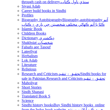
through cash on delivery.سنڌي ناول ڪتاب
Siyasi Adab
Career build books in Sindhi
Profiles
Biography Autobiography
Biography-autobiography آتم
ڪٿا يا آتم ڪھاڻي مختلف شخصيتن جي باري ۾ ڪتاب
Islamic Book
Children Books
Dictionary ڊڪشنري
Shakhsiat شخصيات
Falsafo aee Tasouf
Lateefiyat
Herbalism
Lok Adab
Literature
Religious
Research and Criticism-تحقيق ۽ تنقيد
Sindhi books for
sale in Pakistan.Research and Criticism-تحقيق ۽ تنقيد
Maholiyat
Short Stories
Sindh Shanasi
Translated Book S
Science
Sindhi history books
Buy Sindhi history books online
from the Indus book website.خريد ڪيو آنلائين سنڌي