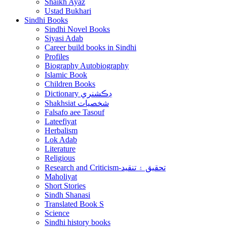
Shaikh Ayaz
Ustad Bukhari
Sindhi Books
Sindhi Novel Books
Siyasi Adab
Career build books in Sindhi
Profiles
Biography Autobiography
Islamic Book
Children Books
Dictionary ڊڪشنري
Shakhsiat شخصيات
Falsafo aee Tasouf
Lateefiyat
Herbalism
Lok Adab
Literature
Religious
Research and Criticism-تحقيق ۽ تنقيد
Maholiyat
Short Stories
Sindh Shanasi
Translated Book S
Science
Sindhi history books