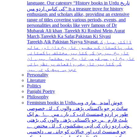
language. Our category “History books in Urdu تاریخ
کی کتابیں اردو میں” is a treasure trove for history
enthusiasts and scholars alike, providing an extensive
range of titles covering various periods, events, and
personalities and books like very famous of Dr
Mubarak Ali khan ,Tareekh Ki Roshni Mein,Aurat
March,Tareekh Ka Safar,Pakistan Ki Siyasi
Tareekh,Aik Pakistan Nayya Siyasat. ڈاکٹر مبارک
علی پاکستان کے مشہور تاریخ دان اور عالم
تاریخ ہیں جن کی کتابیں مختلف پاکستانی
تاریخ اور سب قومی تاریخ پر مشتمل ہیں۔ ان
کی کتابیں تاریخی واقعات پر نظریاتی
تجزیہ پیش کرتی ہیں
Personality
Literature
Politics
Panjabi Poetry
Philosophy
Feminism books in Urdu
خوش آمدید ہماری ویب
سائٹ پر جو پاکستانی پڑھنے والوں کے لئے خصوصی
طور پر اردو فیمنسٹ ادب کے بارے میں ہے! ہم ایک
پلیٹ فارم ہیں جو پاکستانی پڑھنے والوں کی بڑھتی
ہوئی اردو زبان کی ادبی پیشکشوں کے لئے مختص ہے
جو فیمنسٹ ادب اور خیالات کو جاننے سے دلچسپی