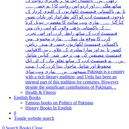
رکھتے ہیں۔ پاکستان ایک ماہر تحریری روایت کے
ساتھ ملک ہے اور اردو اس روایت کا اہم حصہ ہے۔
تاہم، پاکستانی فیمنسٹ لکھاریوں کے کلیدی کردار کے
باوجود، فیمنسٹ ادب کو اکثر نظرانداز اور نادان تصور
کیا گیا ہے۔ ہماری ویب سائٹ کا مقصد یہ تبدیل کرنا
ہے کہ پاکستانی پڑھنے والوں کو اپنی زبان میں
فیمنسٹ ادب کے ساتھ رابطہ کرنے اور اسے تجربہ
کرنے کا موقع مل سکے۔ ہماری مجموعہ میں
پاکستانی فیمنسٹ لکھاریوں جیسے فہمیدہ ریاض،
کشور ناہید اور سارا سلیری کے علاوہ، بین الاقوامی
فیمنسٹ مصنفین کی بھی ترجمہ شدہ کتابیں شامل
ہیں۔ ہم فیمنسٹ ادب کے ساتھ تعلق بنانے کے لئے ایک
محفوظ اور شامل ماحول پیدا کرنے کی اہمیت
سمجھتے ہیں۔ ہماری ویب سائ Pakistan is a country
with a rich literary tradition, and Urdu has been an
integral part of this tradition for centuries. However,
despite the significant contributions of Pakistani…
Health & Fitness
English Books
Famous books on Politics of Pakistan
History Books In English
0
Toggle website search
0
Search Books
Close