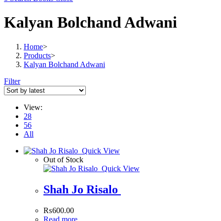
Kalyan Bolchand Adwani
Home
>
Products
>
Kalyan Bolchand Adwani
Filter
View:
28
56
All
Quick View
Out of Stock
Quick View
Shah Jo Risalo
₨
600.00
Read more