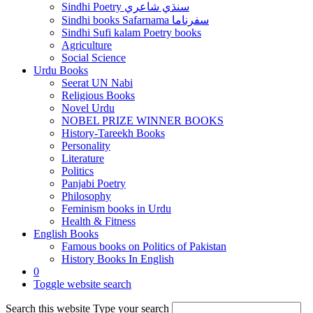
Sindhi Poetry سنڌي شاعري
Sindhi books Safarnama سفرناما
Sindhi Sufi kalam Poetry books
Agriculture
Social Science
Urdu Books
Seerat UN Nabi
Religious Books
Novel Urdu
NOBEL PRIZE WINNER BOOKS
History-Tareekh Books
Personality
Literature
Politics
Panjabi Poetry
Philosophy
Feminism books in Urdu
Health & Fitness
English Books
Famous books on Politics of Pakistan
History Books In English
0
Toggle website search
Search this website
Type your search