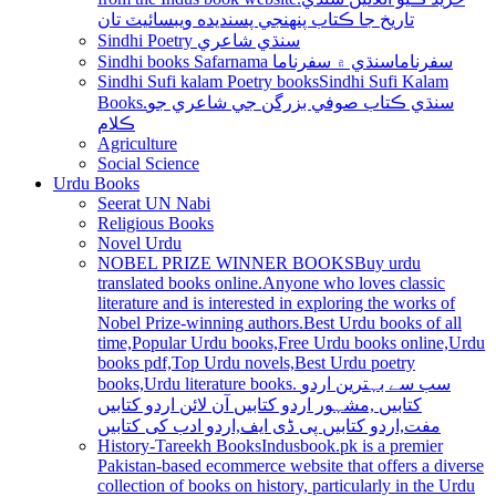
تاريخ جا ڪتاب پنھنجي پسنديده ويبسائيٽ تان
Sindhi Poetry سنڌي شاعري
Sindhi books Safarnama سفرناما
سنڌي ۾ سفرناما
Sindhi Sufi kalam Poetry books
Sindhi Sufi Kalam
Books.سنڌي ڪتاب صوفي بزرگن جي شاعري جو
ڪلام
Agriculture
Social Science
Urdu Books
Seerat UN Nabi
Religious Books
Novel Urdu
NOBEL PRIZE WINNER BOOKS
Buy urdu
translated books online.Anyone who loves classic
literature and is interested in exploring the works of
Nobel Prize-winning authors.Best Urdu books of all
time,Popular Urdu books,Free Urdu books online,Urdu
books pdf,Top Urdu novels,Best Urdu poetry
books,Urdu literature books. سب سے بہترین اردو
کتابیں ,مشہور اردو کتابیں آن لائن اردو کتابیں
مفت,اردو کتابیں پی ڈی ایف,اردو ادب کی کتابیں
History-Tareekh Books
Indusbook.pk is a premier
Pakistan-based ecommerce website that offers a diverse
collection of books on history, particularly in the Urdu