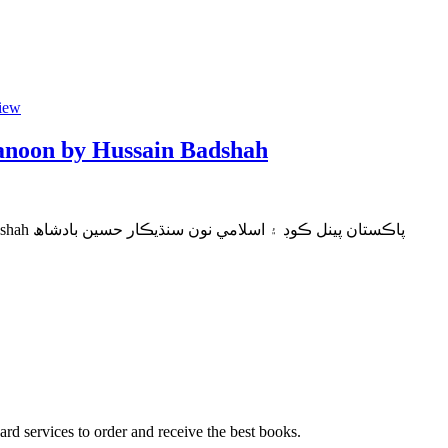
iew
anoon by Hussain Badshah
Pakistan Penal Pode Aen Islami Qanoon by Hussain Badshah پاڪستان پينل ڪوڊ ۽ اسلامي نون سنڌيڪار حسين بادشاھ
ard services to order and receive the best books.