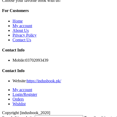
Choose your favorite book with us!
For Customers
Home
My account
About Us
Privacy Policy
Contact Us
Contact Info
Mobile:
03702093439
Contact Info
Website:
https://indusbook.pk/
My account
Login/Register
Orders
Wishlist
Copyright [indusbook_2020]