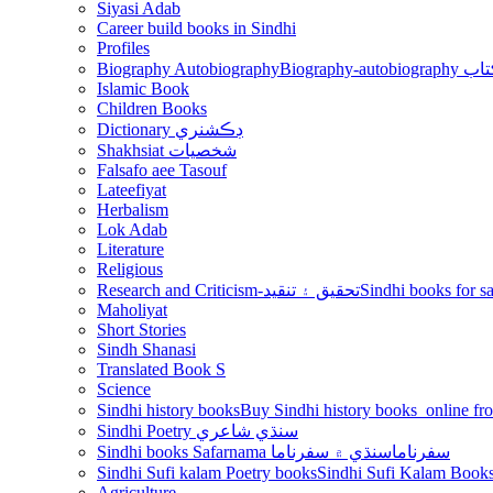
Siyasi Adab
Career build books in Sindhi
Profiles
Biography Autobiography
Biogr
Islamic Book
Children Books
Dictionary ڊڪشنري
Shakhsiat شخصيات
Falsafo aee Tasouf
Lateefiyat
Herbalism
Lok Adab
Literature
Religious
Research and Criticism-تحقيق ۽ تنقيد
Maholiyat
Short Stories
Sindh Shanasi
Translated Book S
Science
Sindhi history books
Sindhi Poetry سنڌي شاعري
Sindhi books Safarnama سفرناما
سنڌي ۾ سفرناما
Sindhi Sufi kalam Poetry books
Agriculture