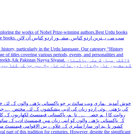
 exploring the works of Nobel Prize-winning authors.Best Urdu books
سب سے بہترین
history, particularly in the Urdu language. Our category “History
 Nayya Siyasat. ڈاکٹر مبارک علی پاکستان
کے مشہور تاریخ دان اور عالم تاریخ ہیں جن کی کتابیں
خوش آمدید ہماری ویب سائٹ پر جو پاکستانی پڑھنے والوں کے لئے خ
کی بڑھتی ہوئی اردو زبان کی ادبی پیشکشوں کے لئے مختص ہے جو 
روایت کا اہم حصہ ہے۔ تاہم، پاکستانی فیمنسٹ لکھاریوں کے کلید
کہ پاکستانی پڑھنے والوں کو اپنی زبان میں فیمنسٹ ادب کے س،
کشور ناہید اور سارا سلیری کے علاوہ، بین الاقوامی فیمنسٹ 