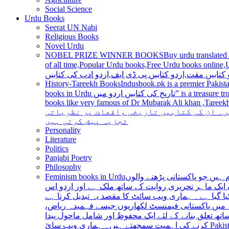
Social Science
Urdu Books
Seerat UN Nabi
Religious Books
Novel Urdu
NOBEL PRIZE WINNER BOOKS
Buy urdu translated
of all time,Popular Urdu books,Free Urdu books online,Urdu books pdf,Top Ur
 کتابیں مفت,اردو کتابیں پی ڈی ایف,اردو ادب کی کتابیں
History-Tareekh Books
Indusbook.pk is a premier Pakista
books in Urdu تاریخ کی کتابیں اردو میں” is a treasure trove for history enthusiasts and scholars alike, providing an extensive range of titles covering various periods, events, and personalities and
books like very famous of Dr Mubarak Ali khan ,Tareekh Ki Ros
ں۔ ان کی کتابیں تاریخی واقعات پر نظریاتی
تجزیہ پیش کرتی ہیں
Personality
Literature
Politics
Panjabi Poetry
Philosophy
Feminism books in Urdu
ہیں جو پاکستانی پڑھنے والوں
ایک ماہر تحریری روایت کے ساتھ ملک ہے اور اردو اس
یا گیا ہے۔ ہماری ویب سائٹ کا مقصد یہ تبدیل کرنا ہے
عہ میں پاکستانی فیمنسٹ لکھاریوں جیسے فہمیدہ ریاض
ھ تعلق بنانے کے لئے ایک محفوظ اور شامل ماحول پیدا
کرنے کی اہمیت سمجھتے ہیں۔ ہماری ویب سائ Pakistan is a country with a rich literary tradition, and Urdu has been an integral part of this tradition for centuries. However, despite the significant