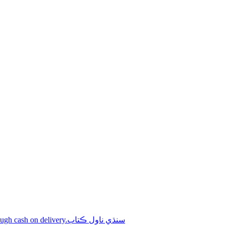
Shop online Sindhi novel books through cash on delivery.سنڌي ناول ڪتاب