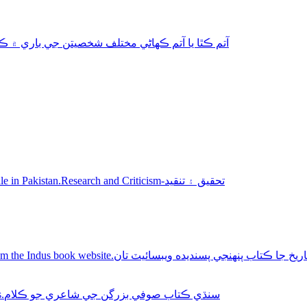
aphy-autobiography آتم ڪٿا يا آتم ڪھاڻي مختلف شخصيتن جي باري ۾ ڪتاب
Sindhi books for sale in Pakistan.Research and Criticism-تحقيق ۽ تنقيد
Buy Sindhi history books online from the Indus book website.سنديده ويبسائيٽ تان
Sindhi Sufi Kalam Books.سنڌي ڪتاب صوفي بزرگن جي شاعري جو ڪلام