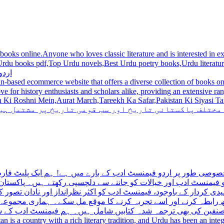
 books online.Anyone who loves classic literature and is interested in
du novels,Best Urdu poetry books,Urdu literature books.  اردو کتابیں ,مشہور اردو کتابیں آن لائن
اردو
n-based ecommerce website that offers a diverse collection of books on 
hni Mein,Aurat March,Tareekh Ka Safar,Pakistan Ki Siyasi Tareekh,Aik Pakistan
 مختلف پاکستانی تاریخ اور سب قومی تاریخ پر مشتمل ہی
صوصی طور پر اردو فیمنسٹ ادب کے بارے میں ہے! ہم ایک پلیٹ فارم 
فیمنسٹ ادب اور خیالات کو جاننے سے دلچسپی رکھتے ہیں۔ پاکستان 
ی کردار کے باوجود، فیمنسٹ ادب کو اکثر نظرانداز اور نادان تصور ک
اتھ رابطہ کرنے اور اسے تجربہ کرنے کا موقع مل سکے۔ ہماری مجمو
مصنفین کی بھی ترجمہ شدہ کتابیں شامل ہیں۔ ہم فیمنسٹ ادب کے سات