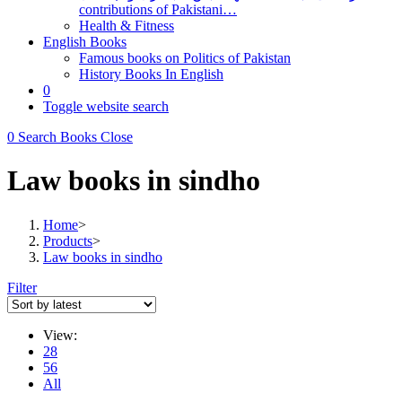
contributions of Pakistani…
Health & Fitness
English Books
Famous books on Politics of Pakistan
History Books In English
0
Toggle website search
0
Search Books
Close
Law books in sindho
Home
>
Products
>
Law books in sindho
Filter
View:
28
56
All