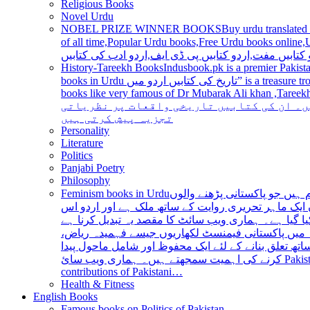
Religious Books
Novel Urdu
NOBEL PRIZE WINNER BOOKS
Buy urdu translated
of all time,Popular Urdu books,Free Urdu books online,Urdu books pdf,Top Ur
 کتابیں مفت,اردو کتابیں پی ڈی ایف,اردو ادب کی کتابیں
History-Tareekh Books
Indusbook.pk is a premier Pakista
books in Urdu تاریخ کی کتابیں اردو میں” is a treasure trove for history enthusiasts and scholars alike, providing an extensive range of titles covering various periods, events, and personalities and
books like very famous of Dr Mubarak Ali khan ,Tareekh Ki Ros
ں۔ ان کی کتابیں تاریخی واقعات پر نظریاتی
تجزیہ پیش کرتی ہیں
Personality
Literature
Politics
Panjabi Poetry
Philosophy
Feminism books in Urdu
ہیں جو پاکستانی پڑھنے والوں
ایک ماہر تحریری روایت کے ساتھ ملک ہے اور اردو اس
یا گیا ہے۔ ہماری ویب سائٹ کا مقصد یہ تبدیل کرنا ہے
عہ میں پاکستانی فیمنسٹ لکھاریوں جیسے فہمیدہ ریاض
ھ تعلق بنانے کے لئے ایک محفوظ اور شامل ماحول پیدا
کرنے کی اہمیت سمجھتے ہیں۔ ہماری ویب سائ Pakistan is a country with a rich literary tradition, and Urdu has been an integral part of this tradition for centuries. However, despite the significant
contributions of Pakistani…
Health & Fitness
English Books
Famous books on Politics of Pakistan