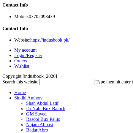
Contact Info
Mobile:
03702093439
Contact Info
Website:
https://indusbook.pk/
My account
Login/Register
Orders
Wishlist
Copyright [indusbook_2020]
Search this website
Type then hit enter 
Home
Sindhi Authors
Shah Abdul Latif
Dr Nabi Bux Baloch
GM Sayed
Rasool Bux Palijo
Najam Abbasi
Badar Abro