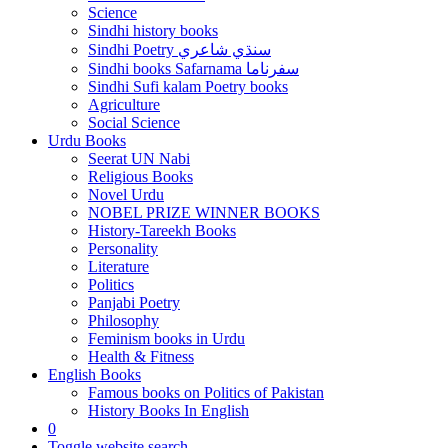
Science
Sindhi history books
Sindhi Poetry سنڌي شاعري
Sindhi books Safarnama سفرناما
Sindhi Sufi kalam Poetry books
Agriculture
Social Science
Urdu Books
Seerat UN Nabi
Religious Books
Novel Urdu
NOBEL PRIZE WINNER BOOKS
History-Tareekh Books
Personality
Literature
Politics
Panjabi Poetry
Philosophy
Feminism books in Urdu
Health & Fitness
English Books
Famous books on Politics of Pakistan
History Books In English
0
Toggle website search