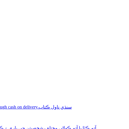
Shop online Sindhi novel books through cash on delivery.سنڌي ناول ڪتاب
aphy-autobiography آتم ڪٿا يا آتم ڪھاڻي مختلف شخصيتن جي باري ۾ ڪتاب