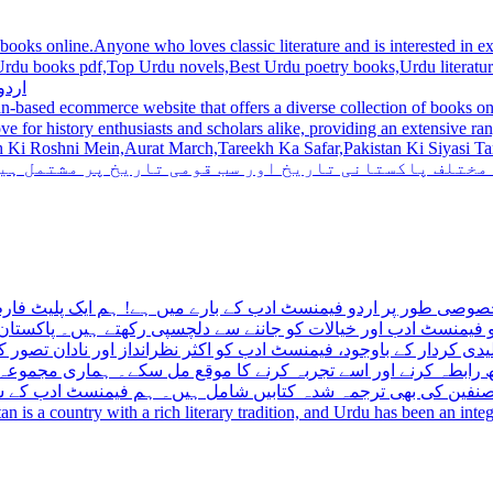
 books online.Anyone who loves classic literature and is interested in
du novels,Best Urdu poetry books,Urdu literature books.  اردو کتابیں ,مشہور اردو کتابیں آن لائن
اردو
n-based ecommerce website that offers a diverse collection of books on 
hni Mein,Aurat March,Tareekh Ka Safar,Pakistan Ki Siyasi Tareekh,Aik Pakistan
 مختلف پاکستانی تاریخ اور سب قومی تاریخ پر مشتمل ہی
صوصی طور پر اردو فیمنسٹ ادب کے بارے میں ہے! ہم ایک پلیٹ فارم 
فیمنسٹ ادب اور خیالات کو جاننے سے دلچسپی رکھتے ہیں۔ پاکستان 
ی کردار کے باوجود، فیمنسٹ ادب کو اکثر نظرانداز اور نادان تصور ک
اتھ رابطہ کرنے اور اسے تجربہ کرنے کا موقع مل سکے۔ ہماری مجمو
مصنفین کی بھی ترجمہ شدہ کتابیں شامل ہیں۔ ہم فیمنسٹ ادب کے سات