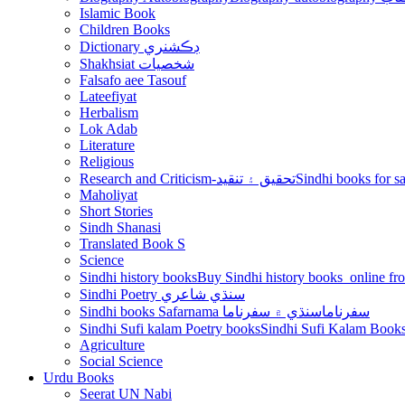
Islamic Book
Children Books
Dictionary ڊڪشنري
Shakhsiat شخصيات
Falsafo aee Tasouf
Lateefiyat
Herbalism
Lok Adab
Literature
Religious
Research and Criticism-تحقيق ۽ تنقيد
Maholiyat
Short Stories
Sindh Shanasi
Translated Book S
Science
Sindhi history books
Sindhi Poetry سنڌي شاعري
Sindhi books Safarnama سفرناما
سنڌي ۾ سفرناما
Sindhi Sufi kalam Poetry books
Agriculture
Social Science
Urdu Books
Seerat UN Nabi