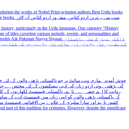
 exploring the works of Nobel Prize-winning authors.Best Urdu books
سب سے بہترین
history, particularly in the Urdu language. Our category “History
 Nayya Siyasat. ڈاکٹر مبارک علی پاکستان
کے مشہور تاریخ دان اور عالم تاریخ ہیں جن کی کتابیں
خوش آمدید ہماری ویب سائٹ پر جو پاکستانی پڑھنے والوں کے لئے خ
کی بڑھتی ہوئی اردو زبان کی ادبی پیشکشوں کے لئے مختص ہے جو 
روایت کا اہم حصہ ہے۔ تاہم، پاکستانی فیمنسٹ لکھاریوں کے کلید
کہ پاکستانی پڑھنے والوں کو اپنی زبان میں فیمنسٹ ادب کے س،
کشور ناہید اور سارا سلیری کے علاوہ، بین الاقوامی فیمنسٹ 