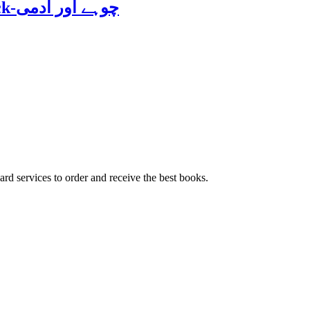
Of Mice and Men by John Steinbeck-چوہے اور آدمی
ard services to order and receive the best books.