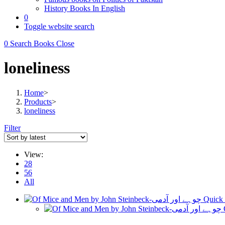
History Books In English
0
Toggle website search
0
Search Books
Close
loneliness
Home
>
Products
>
loneliness
Filter
View:
28
56
All
Quick