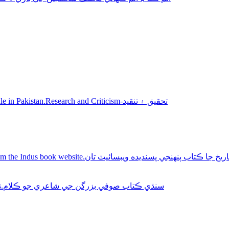
Sindhi books for sale in Pakistan.Research and Criticism-تحقيق ۽ تنقيد
Buy Sindhi history books online from the Indus book website.سنديده ويبسائيٽ تان
Sindhi Sufi Kalam Books.سنڌي ڪتاب صوفي بزرگن جي شاعري جو ڪلام