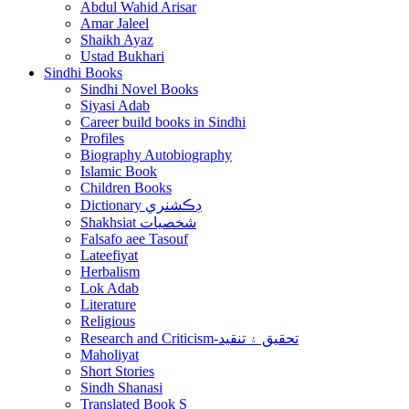
Abdul Wahid Arisar
Amar Jaleel
Shaikh Ayaz
Ustad Bukhari
Sindhi Books
Sindhi Novel Books
Siyasi Adab
Career build books in Sindhi
Profiles
Biography Autobiography
Islamic Book
Children Books
Dictionary ڊڪشنري
Shakhsiat شخصيات
Falsafo aee Tasouf
Lateefiyat
Herbalism
Lok Adab
Literature
Religious
Research and Criticism-تحقيق ۽ تنقيد
Maholiyat
Short Stories
Sindh Shanasi
Translated Book S