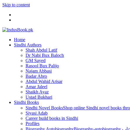
Skip to content
Home
Sindhi Authors
Shah Abdul Latif
Dr Nabi Bux Baloch
GM Sayed
Rasool Bux Palijo
Najam Abbasi
Badar Abro
Abdul Wahid Arisar
Amar Jaleel
Shaikh Ayaz
Ustad Bukhari
Sindhi Books
Sindhi Novel Books
Siyasi Adab
Career build books in Sindhi
Profiles
Biography Autobiography
Biogr