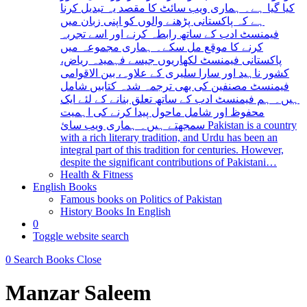
کیا گیا ہے۔ ہماری ویب سائٹ کا مقصد یہ تبدیل کرنا
ہے کہ پاکستانی پڑھنے والوں کو اپنی زبان میں
فیمنسٹ ادب کے ساتھ رابطہ کرنے اور اسے تجربہ
کرنے کا موقع مل سکے۔ ہماری مجموعہ میں
پاکستانی فیمنسٹ لکھاریوں جیسے فہمیدہ ریاض،
کشور ناہید اور سارا سلیری کے علاوہ، بین الاقوامی
فیمنسٹ مصنفین کی بھی ترجمہ شدہ کتابیں شامل
ہیں۔ ہم فیمنسٹ ادب کے ساتھ تعلق بنانے کے لئے ایک
محفوظ اور شامل ماحول پیدا کرنے کی اہمیت
سمجھتے ہیں۔ ہماری ویب سائ Pakistan is a country
with a rich literary tradition, and Urdu has been an
integral part of this tradition for centuries. However,
despite the significant contributions of Pakistani…
Health & Fitness
English Books
Famous books on Politics of Pakistan
History Books In English
0
Toggle website search
0
Search Books
Close
Manzar Saleem