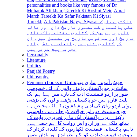
personalities and books like very famous of Dr
Mubarak Ali khan ,Tareekh Ki Roshni Mein,Aurat
March,Tareekh Ka Safar,Pakistan Ki Siyasi
Tareekh,Aik Pakistan Nayya Siyasat. ڈاکٹر مبارک
علی پاکستان کے مشہور تاریخ دان اور عالم
تاریخ ہیں جن کی کتابیں مختلف پاکستانی
تاریخ اور سب قومی تاریخ پر مشتمل ہیں۔ ان
کی کتابیں تاریخی واقعات پر نظریاتی
تجزیہ پیش کرتی ہیں
Personality
Literature
Politics
Panjabi Poetry
Philosophy
Feminism books in Urdu
خوش آمدید ہماری ویب
سائٹ پر جو پاکستانی پڑھنے والوں کے لئے خصوصی
طور پر اردو فیمنسٹ ادب کے بارے میں ہے! ہم ایک
پلیٹ فارم ہیں جو پاکستانی پڑھنے والوں کی بڑھتی
ہوئی اردو زبان کی ادبی پیشکشوں کے لئے مختص ہے
جو فیمنسٹ ادب اور خیالات کو جاننے سے دلچسپی
رکھتے ہیں۔ پاکستان ایک ماہر تحریری روایت کے
ساتھ ملک ہے اور اردو اس روایت کا اہم حصہ ہے۔
تاہم، پاکستانی فیمنسٹ لکھاریوں کے کلیدی کردار کے
باوجود، فیمنسٹ ادب کو اکثر نظرانداز اور نادان تصور