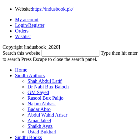
Website:
https://indusbook.pk/
My account
Login/Register
Orders
Wishlist
Copyright [indusbook_2020]
Search this website
Type then hit enter
to search
Press Escape to close the search panel.
Home
Sindhi Authors
Shah Abdul Latif
Dr Nabi Bux Baloch
GM Sayed
Rasool Bux Palijo
Najam Abbasi
Badar Abro
Abdul Wahid Arisar
Amar Jaleel
Shaikh Ayaz
Ustad Bukhari
Sindhi Books