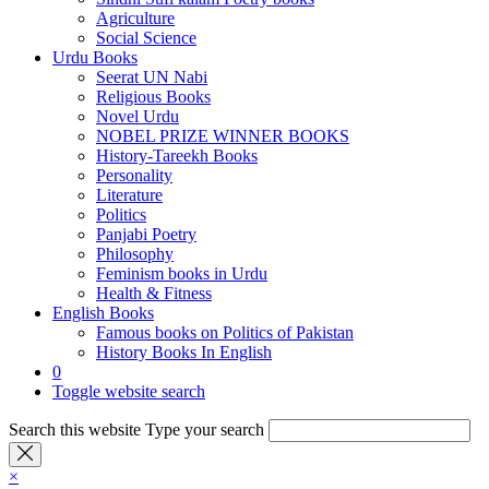
Agriculture
Social Science
Urdu Books
Seerat UN Nabi
Religious Books
Novel Urdu
NOBEL PRIZE WINNER BOOKS
History-Tareekh Books
Personality
Literature
Politics
Panjabi Poetry
Philosophy
Feminism books in Urdu
Health & Fitness
English Books
Famous books on Politics of Pakistan
History Books In English
0
Toggle website search
Search this website
Type your search
×