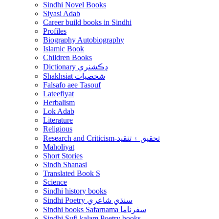
Sindhi Novel Books
Siyasi Adab
Career build books in Sindhi
Profiles
Biography Autobiography
Islamic Book
Children Books
Dictionary ڊڪشنري
Shakhsiat شخصيات
Falsafo aee Tasouf
Lateefiyat
Herbalism
Lok Adab
Literature
Religious
Research and Criticism-تحقيق ۽ تنقيد
Maholiyat
Short Stories
Sindh Shanasi
Translated Book S
Science
Sindhi history books
Sindhi Poetry سنڌي شاعري
Sindhi books Safarnama سفرناما
Sindhi Sufi kalam Poetry books