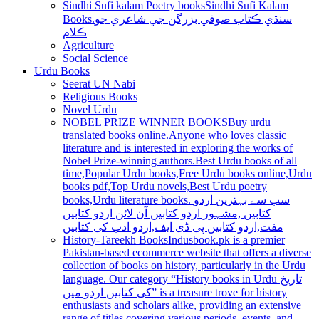
Sindhi Sufi kalam Poetry books
Sindhi Sufi Kalam
Books.سنڌي ڪتاب صوفي بزرگن جي شاعري جو
ڪلام
Agriculture
Social Science
Urdu Books
Seerat UN Nabi
Religious Books
Novel Urdu
NOBEL PRIZE WINNER BOOKS
Buy urdu
translated books online.Anyone who loves classic
literature and is interested in exploring the works of
Nobel Prize-winning authors.Best Urdu books of all
time,Popular Urdu books,Free Urdu books online,Urdu
books pdf,Top Urdu novels,Best Urdu poetry
books,Urdu literature books. سب سے بہترین اردو
کتابیں ,مشہور اردو کتابیں آن لائن اردو کتابیں
مفت,اردو کتابیں پی ڈی ایف,اردو ادب کی کتابیں
History-Tareekh Books
Indusbook.pk is a premier
Pakistan-based ecommerce website that offers a diverse
collection of books on history, particularly in the Urdu
language. Our category “History books in Urdu تاریخ
کی کتابیں اردو میں” is a treasure trove for history
enthusiasts and scholars alike, providing an extensive
range of titles covering various periods, events, and