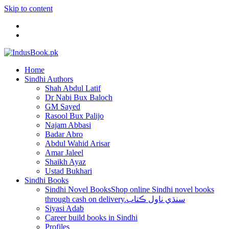
Skip to content
Home
Sindhi Authors
Shah Abdul Latif
Dr Nabi Bux Baloch
GM Sayed
Rasool Bux Palijo
Najam Abbasi
Badar Abro
Abdul Wahid Arisar
Amar Jaleel
Shaikh Ayaz
Ustad Bukhari
Sindhi Books
Sindhi Novel Books
Shop online Sindhi novel books
through cash on delivery.سنڌي ناول ڪتاب
Siyasi Adab
Career build books in Sindhi
Profiles