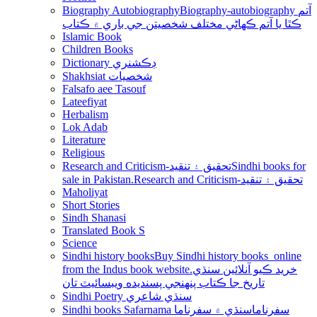
Biography Autobiography
Biography-autobiography آتم
ڪٿا يا آتم ڪھاڻي مختلف شخصيتن جي باري ۾ ڪتاب
Islamic Book
Children Books
Dictionary ڊڪشنري
Shakhsiat شخصيات
Falsafo aee Tasouf
Lateefiyat
Herbalism
Lok Adab
Literature
Religious
Research and Criticism-تحقيق ۽ تنقيد
Sindhi books for
sale in Pakistan.Research and Criticism-تحقيق ۽ تنقيد
Maholiyat
Short Stories
Sindh Shanasi
Translated Book S
Science
Sindhi history books
Buy Sindhi history books online
from the Indus book website.خريد ڪيو آنلائين سنڌي
تاريخ جا ڪتاب پنھنجي پسنديده ويبسائيٽ تان
Sindhi Poetry سنڌي شاعري
Sindhi books Safarnama سفرناما
سنڌي ۾ سفرناما