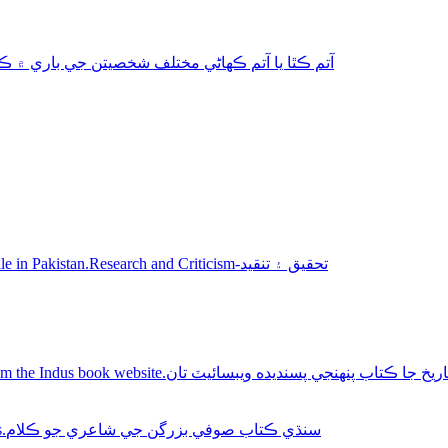
aphy-autobiography آتم ڪٿا يا آتم ڪھاڻي مختلف شخصيتن جي باري ۾ ڪتاب
Sindhi books for sale in Pakistan.Research and Criticism-تحقيق ۽ تنقيد
Buy Sindhi history books online from the Indus book website.سنديده ويبسائيٽ تان
Sindhi Sufi Kalam Books.سنڌي ڪتاب صوفي بزرگن جي شاعري جو ڪلام