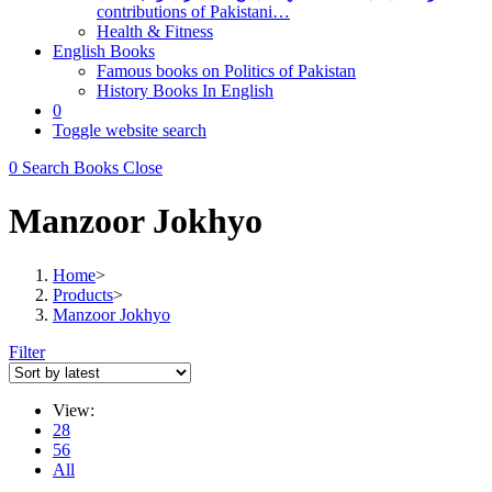
contributions of Pakistani…
Health & Fitness
English Books
Famous books on Politics of Pakistan
History Books In English
0
Toggle website search
0
Search Books
Close
Manzoor Jokhyo
Home
>
Products
>
Manzoor Jokhyo
Filter
View:
28
56
All