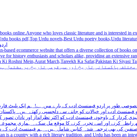
 books online.Anyone who loves classic literature and is interested in
du novels,Best Urdu poetry books,Urdu literature books.  اردو کتابیں ,مشہور اردو کتابیں آن لائن
اردو
n-based ecommerce website that offers a diverse collection of books on 
hni Mein,Aurat March,Tareekh Ka Safar,Pakistan Ki Siyasi Tareekh,Aik Pakistan
 مختلف پاکستانی تاریخ اور سب قومی تاریخ پر مشتمل ہی
صوصی طور پر اردو فیمنسٹ ادب کے بارے میں ہے! ہم ایک پلیٹ فارم 
فیمنسٹ ادب اور خیالات کو جاننے سے دلچسپی رکھتے ہیں۔ پاکستان 
ی کردار کے باوجود، فیمنسٹ ادب کو اکثر نظرانداز اور نادان تصور ک
اتھ رابطہ کرنے اور اسے تجربہ کرنے کا موقع مل سکے۔ ہماری مجمو
مصنفین کی بھی ترجمہ شدہ کتابیں شامل ہیں۔ ہم فیمنسٹ ادب کے سات