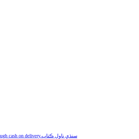
Shop online Sindhi novel books through cash on delivery.سنڌي ناول ڪتاب