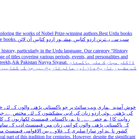
 exploring the works of Nobel Prize-winning authors.Best Urdu books
سب سے بہترین
history, particularly in the Urdu language. Our category “History
 Nayya Siyasat. ڈاکٹر مبارک علی پاکستان
کے مشہور تاریخ دان اور عالم تاریخ ہیں جن کی کتابیں
خوش آمدید ہماری ویب سائٹ پر جو پاکستانی پڑھنے والوں کے لئے خ
کی بڑھتی ہوئی اردو زبان کی ادبی پیشکشوں کے لئے مختص ہے جو 
روایت کا اہم حصہ ہے۔ تاہم، پاکستانی فیمنسٹ لکھاریوں کے کلید
کہ پاکستانی پڑھنے والوں کو اپنی زبان میں فیمنسٹ ادب کے س،
کشور ناہید اور سارا سلیری کے علاوہ، بین الاقوامی فیمنسٹ 