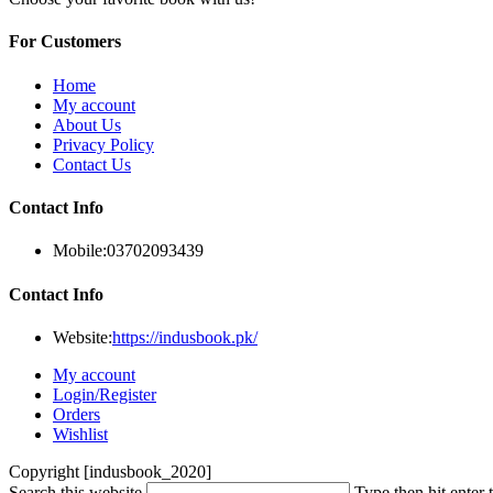
For Customers
Home
My account
About Us
Privacy Policy
Contact Us
Contact Info
Mobile:
03702093439
Contact Info
Website:
https://indusbook.pk/
My account
Login/Register
Orders
Wishlist
Copyright [indusbook_2020]
Search this website
Type then hit enter 