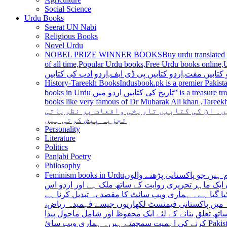
Social Science
Urdu Books
Seerat UN Nabi
Religious Books
Novel Urdu
NOBEL PRIZE WINNER BOOKS
Buy urdu translated
of all time,Popular Urdu books,Free Urdu books online,Urdu books pdf,Top Ur
 کتابیں مفت,اردو کتابیں پی ڈی ایف,اردو ادب کی کتابیں
History-Tareekh Books
Indusbook.pk is a premier Pakista
books in Urdu تاریخ کی کتابیں اردو میں” is a treasure trove for history enthusiasts and scholars alike, providing an extensive range of titles covering various periods, events, and personalities and
books like very famous of Dr Mubarak Ali khan ,Tareekh Ki Ros
ں۔ ان کی کتابیں تاریخی واقعات پر نظریاتی
تجزیہ پیش کرتی ہیں
Personality
Literature
Politics
Panjabi Poetry
Philosophy
Feminism books in Urdu
ہیں جو پاکستانی پڑھنے والوں
ایک ماہر تحریری روایت کے ساتھ ملک ہے اور اردو اس
یا گیا ہے۔ ہماری ویب سائٹ کا مقصد یہ تبدیل کرنا ہے
عہ میں پاکستانی فیمنسٹ لکھاریوں جیسے فہمیدہ ریاض
ھ تعلق بنانے کے لئے ایک محفوظ اور شامل ماحول پیدا
کرنے کی اہمیت سمجھتے ہیں۔ ہماری ویب سائ Pakistan is a country with a rich literary tradition, and Urdu has been an integral part of this tradition for centuries. However, despite the significant