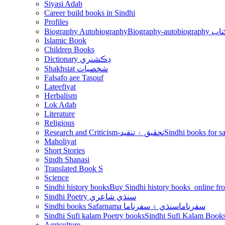
Siyasi Adab
Career build books in Sindhi
Profiles
Biography Autobiography
Biogr
Islamic Book
Children Books
Dictionary ڊڪشنري
Shakhsiat شخصيات
Falsafo aee Tasouf
Lateefiyat
Herbalism
Lok Adab
Literature
Religious
Research and Criticism-تحقيق ۽ تنقيد
Maholiyat
Short Stories
Sindh Shanasi
Translated Book S
Science
Sindhi history books
Sindhi Poetry سنڌي شاعري
Sindhi books Safarnama سفرناما
سنڌي ۾ سفرناما
Sindhi Sufi kalam Poetry books
Agriculture