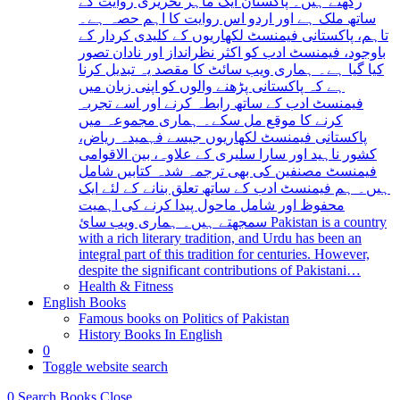
رکھتے ہیں۔ پاکستان ایک ماہر تحریری روایت کے
ساتھ ملک ہے اور اردو اس روایت کا اہم حصہ ہے۔
تاہم، پاکستانی فیمنسٹ لکھاریوں کے کلیدی کردار کے
باوجود، فیمنسٹ ادب کو اکثر نظرانداز اور نادان تصور
کیا گیا ہے۔ ہماری ویب سائٹ کا مقصد یہ تبدیل کرنا
ہے کہ پاکستانی پڑھنے والوں کو اپنی زبان میں
فیمنسٹ ادب کے ساتھ رابطہ کرنے اور اسے تجربہ
کرنے کا موقع مل سکے۔ ہماری مجموعہ میں
پاکستانی فیمنسٹ لکھاریوں جیسے فہمیدہ ریاض،
کشور ناہید اور سارا سلیری کے علاوہ، بین الاقوامی
فیمنسٹ مصنفین کی بھی ترجمہ شدہ کتابیں شامل
ہیں۔ ہم فیمنسٹ ادب کے ساتھ تعلق بنانے کے لئے ایک
محفوظ اور شامل ماحول پیدا کرنے کی اہمیت
سمجھتے ہیں۔ ہماری ویب سائ Pakistan is a country
with a rich literary tradition, and Urdu has been an
integral part of this tradition for centuries. However,
despite the significant contributions of Pakistani…
Health & Fitness
English Books
Famous books on Politics of Pakistan
History Books In English
0
Toggle website search
0
Search Books
Close