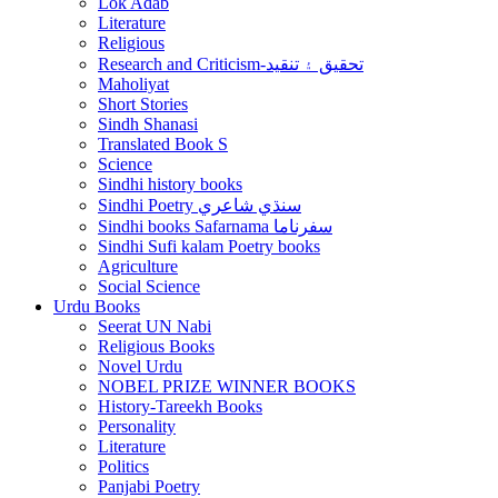
Lok Adab
Literature
Religious
Research and Criticism-تحقيق ۽ تنقيد
Maholiyat
Short Stories
Sindh Shanasi
Translated Book S
Science
Sindhi history books
Sindhi Poetry سنڌي شاعري
Sindhi books Safarnama سفرناما
Sindhi Sufi kalam Poetry books
Agriculture
Social Science
Urdu Books
Seerat UN Nabi
Religious Books
Novel Urdu
NOBEL PRIZE WINNER BOOKS
History-Tareekh Books
Personality
Literature
Politics
Panjabi Poetry