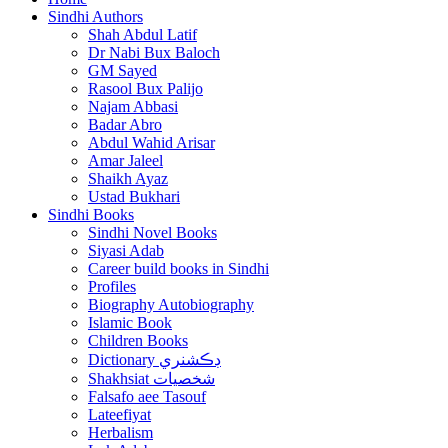
Sindhi Authors
Shah Abdul Latif
Dr Nabi Bux Baloch
GM Sayed
Rasool Bux Palijo
Najam Abbasi
Badar Abro
Abdul Wahid Arisar
Amar Jaleel
Shaikh Ayaz
Ustad Bukhari
Sindhi Books
Sindhi Novel Books
Siyasi Adab
Career build books in Sindhi
Profiles
Biography Autobiography
Islamic Book
Children Books
Dictionary ڊڪشنري
Shakhsiat شخصيات
Falsafo aee Tasouf
Lateefiyat
Herbalism