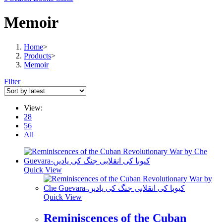
Memoir
Home
>
Products
>
Memoir
Filter
View:
28
56
All
Quick View
Quick View
Reminiscences of the Cuban