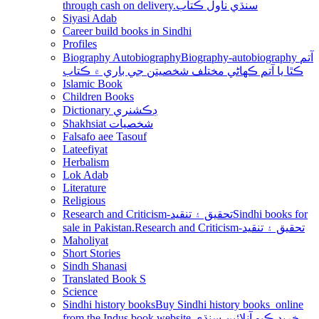
through cash on delivery.سنڌي ناول ڪتاب
Siyasi Adab
Career build books in Sindhi
Profiles
Biography Autobiography
Biography-autobiography آتم
ڪٿا يا آتم ڪھاڻي مختلف شخصيتن جي باري ۾ ڪتاب
Islamic Book
Children Books
Dictionary ڊڪشنري
Shakhsiat شخصيات
Falsafo aee Tasouf
Lateefiyat
Herbalism
Lok Adab
Literature
Religious
Research and Criticism-تحقيق ۽ تنقيد
Sindhi books for
sale in Pakistan.Research and Criticism-تحقيق ۽ تنقيد
Maholiyat
Short Stories
Sindh Shanasi
Translated Book S
Science
Sindhi history books
Buy Sindhi history books online
from the Indus book website.خريد ڪيو آنلائين سنڌي