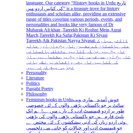
language. Our category “History books in Urdu تاریخ
کی کتابیں اردو میں” is a treasure trove for history
enthusiasts and scholars alike, providing an extensive
range of titles covering various periods, events, and
personalities and books like very famous of Dr
Mubarak Ali khan ,Tareekh Ki Roshni Mein,Aurat
March,Tareekh Ka Safar,Pakistan Ki Siyasi
Tareekh,Aik Pakistan Nayya Siyasat. ڈاکٹر مبارک
علی پاکستان کے مشہور تاریخ دان اور عالم
تاریخ ہیں جن کی کتابیں مختلف پاکستانی
تاریخ اور سب قومی تاریخ پر مشتمل ہیں۔ ان
کی کتابیں تاریخی واقعات پر نظریاتی
تجزیہ پیش کرتی ہیں
Personality
Literature
Politics
Panjabi Poetry
Philosophy
Feminism books in Urdu
خوش آمدید ہماری ویب
سائٹ پر جو پاکستانی پڑھنے والوں کے لئے خصوصی
طور پر اردو فیمنسٹ ادب کے بارے میں ہے! ہم ایک
پلیٹ فارم ہیں جو پاکستانی پڑھنے والوں کی بڑھتی
ہوئی اردو زبان کی ادبی پیشکشوں کے لئے مختص ہے
جو فیمنسٹ ادب اور خیالات کو جاننے سے دلچسپی