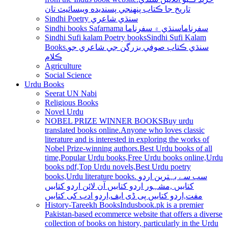
تاريخ جا ڪتاب پنھنجي پسنديده ويبسائيٽ تان
Sindhi Poetry سنڌي شاعري
Sindhi books Safarnama سفرناما
سنڌي ۾ سفرناما
Sindhi Sufi kalam Poetry books
Sindhi Sufi Kalam
Books.سنڌي ڪتاب صوفي بزرگن جي شاعري جو
ڪلام
Agriculture
Social Science
Urdu Books
Seerat UN Nabi
Religious Books
Novel Urdu
NOBEL PRIZE WINNER BOOKS
Buy urdu
translated books online.Anyone who loves classic
literature and is interested in exploring the works of
Nobel Prize-winning authors.Best Urdu books of all
time,Popular Urdu books,Free Urdu books online,Urdu
books pdf,Top Urdu novels,Best Urdu poetry
books,Urdu literature books. سب سے بہترین اردو
کتابیں ,مشہور اردو کتابیں آن لائن اردو کتابیں
مفت,اردو کتابیں پی ڈی ایف,اردو ادب کی کتابیں
History-Tareekh Books
Indusbook.pk is a premier
Pakistan-based ecommerce website that offers a diverse
collection of books on history, particularly in the Urdu