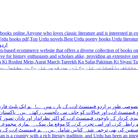
 books online.Anyone who loves classic literature and is interested in
du novels,Best Urdu poetry books,Urdu literature books.  اردو کتابیں ,مشہور اردو کتابیں آن لائن
اردو
n-based ecommerce website that offers a diverse collection of books on 
hni Mein,Aurat March,Tareekh Ka Safar,Pakistan Ki Siyasi Tareekh,Aik Pakistan
 مختلف پاکستانی تاریخ اور سب قومی تاریخ پر مشتمل ہی
صوصی طور پر اردو فیمنسٹ ادب کے بارے میں ہے! ہم ایک پلیٹ فارم 
فیمنسٹ ادب اور خیالات کو جاننے سے دلچسپی رکھتے ہیں۔ پاکستان 
ی کردار کے باوجود، فیمنسٹ ادب کو اکثر نظرانداز اور نادان تصور ک
اتھ رابطہ کرنے اور اسے تجربہ کرنے کا موقع مل سکے۔ ہماری مجمو
مصنفین کی بھی ترجمہ شدہ کتابیں شامل ہیں۔ ہم فیمنسٹ ادب کے سات