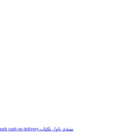
Shop online Sindhi novel books through cash on delivery.سنڌي ناول ڪتاب