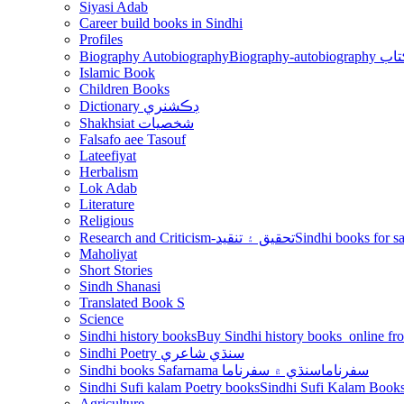
Siyasi Adab
Career build books in Sindhi
Profiles
Biography Autobiography
Biogr
Islamic Book
Children Books
Dictionary ڊڪشنري
Shakhsiat شخصيات
Falsafo aee Tasouf
Lateefiyat
Herbalism
Lok Adab
Literature
Religious
Research and Criticism-تحقيق ۽ تنقيد
Maholiyat
Short Stories
Sindh Shanasi
Translated Book S
Science
Sindhi history books
Sindhi Poetry سنڌي شاعري
Sindhi books Safarnama سفرناما
سنڌي ۾ سفرناما
Sindhi Sufi kalam Poetry books
Agriculture