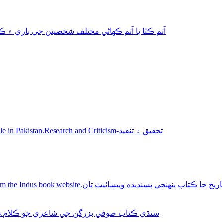
aphy-autobiography آتم ڪٿا يا آتم ڪھاڻي مختلف شخصيتن جي باري ۾ ڪتاب
Sindhi books for sale in Pakistan.Research and Criticism-تحقيق ۽ تنقيد
Buy Sindhi history books online from the Indus book website.سنديده ويبسائيٽ تان
Sindhi Sufi Kalam Books.سنڌي ڪتاب صوفي بزرگن جي شاعري جو ڪلام