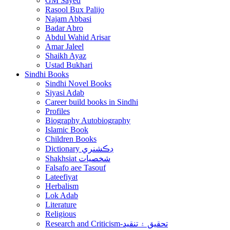
GM Sayed
Rasool Bux Palijo
Najam Abbasi
Badar Abro
Abdul Wahid Arisar
Amar Jaleel
Shaikh Ayaz
Ustad Bukhari
Sindhi Books
Sindhi Novel Books
Siyasi Adab
Career build books in Sindhi
Profiles
Biography Autobiography
Islamic Book
Children Books
Dictionary ڊڪشنري
Shakhsiat شخصيات
Falsafo aee Tasouf
Lateefiyat
Herbalism
Lok Adab
Literature
Religious
Research and Criticism-تحقيق ۽ تنقيد