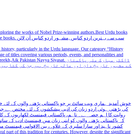
 exploring the works of Nobel Prize-winning authors.Best Urdu books
سب سے بہترین
history, particularly in the Urdu language. Our category “History
 Nayya Siyasat. ڈاکٹر مبارک علی پاکستان
کے مشہور تاریخ دان اور عالم تاریخ ہیں جن کی کتابیں
خوش آمدید ہماری ویب سائٹ پر جو پاکستانی پڑھنے والوں کے لئے خ
کی بڑھتی ہوئی اردو زبان کی ادبی پیشکشوں کے لئے مختص ہے جو 
روایت کا اہم حصہ ہے۔ تاہم، پاکستانی فیمنسٹ لکھاریوں کے کلید
کہ پاکستانی پڑھنے والوں کو اپنی زبان میں فیمنسٹ ادب کے س،
کشور ناہید اور سارا سلیری کے علاوہ، بین الاقوامی فیمنسٹ 