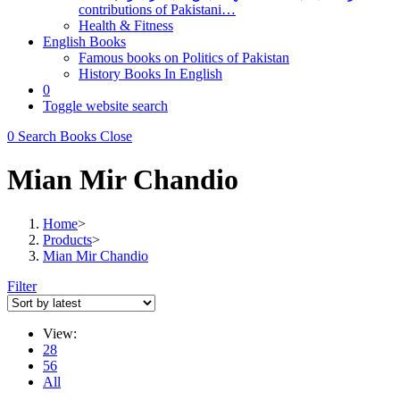
contributions of Pakistani…
Health & Fitness
English Books
Famous books on Politics of Pakistan
History Books In English
0
Toggle website search
0
Search Books
Close
Mian Mir Chandio
Home
>
Products
>
Mian Mir Chandio
Filter
View:
28
56
All