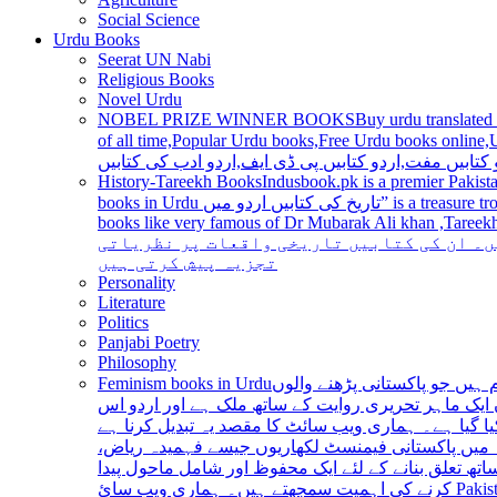
Social Science
Urdu Books
Seerat UN Nabi
Religious Books
Novel Urdu
NOBEL PRIZE WINNER BOOKS
Buy urdu translated
of all time,Popular Urdu books,Free Urdu books online,Urdu books pdf,Top Ur
 کتابیں مفت,اردو کتابیں پی ڈی ایف,اردو ادب کی کتابیں
History-Tareekh Books
Indusbook.pk is a premier Pakista
books in Urdu تاریخ کی کتابیں اردو میں” is a treasure trove for history enthusiasts and scholars alike, providing an extensive range of titles covering various periods, events, and personalities and
books like very famous of Dr Mubarak Ali khan ,Tareekh Ki Ros
ں۔ ان کی کتابیں تاریخی واقعات پر نظریاتی
تجزیہ پیش کرتی ہیں
Personality
Literature
Politics
Panjabi Poetry
Philosophy
Feminism books in Urdu
ہیں جو پاکستانی پڑھنے والوں
ایک ماہر تحریری روایت کے ساتھ ملک ہے اور اردو اس
یا گیا ہے۔ ہماری ویب سائٹ کا مقصد یہ تبدیل کرنا ہے
عہ میں پاکستانی فیمنسٹ لکھاریوں جیسے فہمیدہ ریاض
ھ تعلق بنانے کے لئے ایک محفوظ اور شامل ماحول پیدا
کرنے کی اہمیت سمجھتے ہیں۔ ہماری ویب سائ Pakistan is a country with a rich literary tradition, and Urdu has been an integral part of this tradition for centuries. However, despite the significant