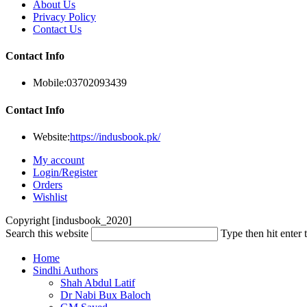
About Us
Privacy Policy
Contact Us
Contact Info
Mobile:
03702093439
Contact Info
Website:
https://indusbook.pk/
My account
Login/Register
Orders
Wishlist
Copyright [indusbook_2020]
Search this website
Type then hit enter 
Home
Sindhi Authors
Shah Abdul Latif
Dr Nabi Bux Baloch