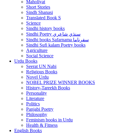
Maholiyat
Short Stories
Sindh Shanasi
Translated Book S
Science
Sindhi history books
Sindhi Poetry سنڌي شاعري
Sindhi books Safarnama سفرناما
Sindhi Sufi kalam Poetry books
Agriculture
Social Science
Urdu Books
Seerat UN Nabi
Religious Books
Novel Urdu
NOBEL PRIZE WINNER BOOKS
History-Tareekh Books
Personality
Literature
Politics
Panjabi Poetry
Philosophy
Feminism books in Urdu
Health & Fitness
English Books