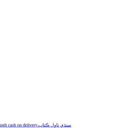
Shop online Sindhi novel books through cash on delivery.سنڌي ناول ڪتاب