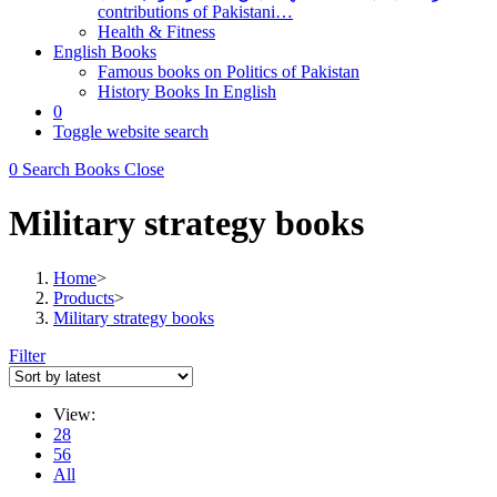
contributions of Pakistani…
Health & Fitness
English Books
Famous books on Politics of Pakistan
History Books In English
0
Toggle website search
0
Search Books
Close
Military strategy books
Home
>
Products
>
Military strategy books
Filter
View:
28
56
All