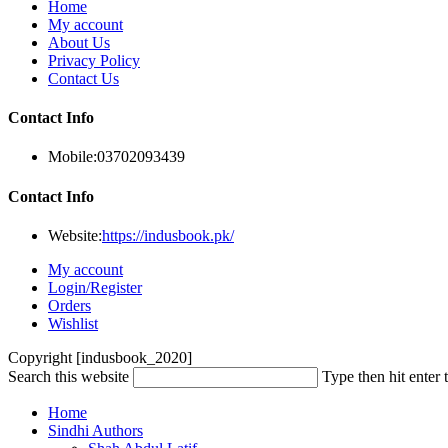
Home
My account
About Us
Privacy Policy
Contact Us
Contact Info
Mobile:
03702093439
Contact Info
Website:
https://indusbook.pk/
My account
Login/Register
Orders
Wishlist
Copyright [indusbook_2020]
Search this website
Type then hit enter 
Home
Sindhi Authors