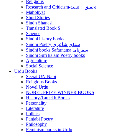
Religious
Research and Criticism-تحقيق ۽ تنقيد
Maholiyat
Short Stories
Sindh Shanasi
Translated Book S
Science
Sindhi history books
Sindhi Poetry سنڌي شاعري
Sindhi books Safarnama سفرناما
Sindhi Sufi kalam Poetry books
Agriculture
Social Science
Urdu Books
Seerat UN Nabi
Religious Books
Novel Urdu
NOBEL PRIZE WINNER BOOKS
History-Tareekh Books
Personality
Literature
Politics
Panjabi Poetry
Philosophy
Feminism books in Urdu