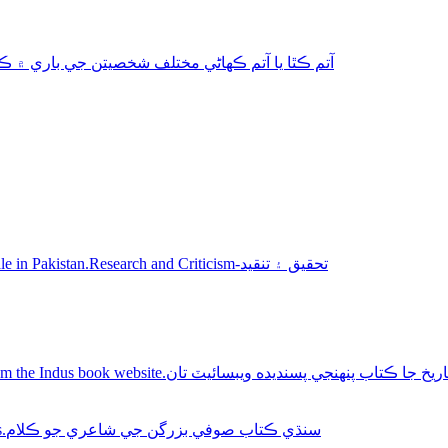
aphy-autobiography آتم ڪٿا يا آتم ڪھاڻي مختلف شخصيتن جي باري ۾ ڪتاب
Sindhi books for sale in Pakistan.Research and Criticism-تحقيق ۽ تنقيد
Buy Sindhi history books online from the Indus book website.سنديده ويبسائيٽ تان
Sindhi Sufi Kalam Books.سنڌي ڪتاب صوفي بزرگن جي شاعري جو ڪلام