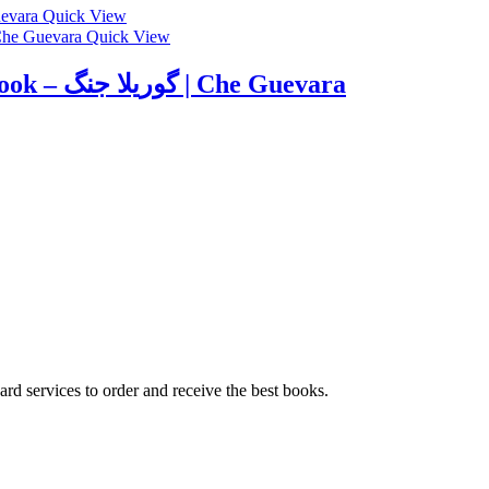
Quick View
Quick View
Guerrilla Warfare Che Guevara Book – گوریلا جنگ | Che Guevara
ard services to order and receive the best books.