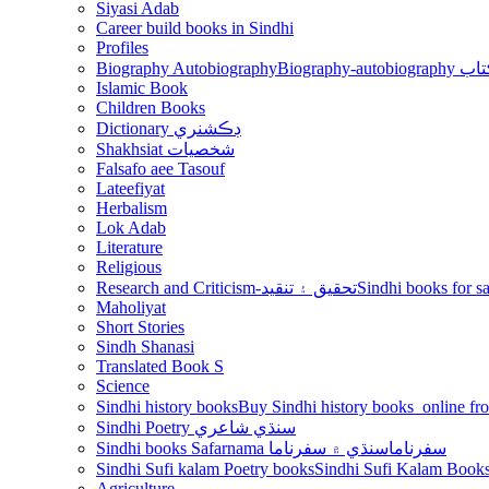
Siyasi Adab
Career build books in Sindhi
Profiles
Biography Autobiography
Biogr
Islamic Book
Children Books
Dictionary ڊڪشنري
Shakhsiat شخصيات
Falsafo aee Tasouf
Lateefiyat
Herbalism
Lok Adab
Literature
Religious
Research and Criticism-تحقيق ۽ تنقيد
Maholiyat
Short Stories
Sindh Shanasi
Translated Book S
Science
Sindhi history books
Sindhi Poetry سنڌي شاعري
Sindhi books Safarnama سفرناما
سنڌي ۾ سفرناما
Sindhi Sufi kalam Poetry books
Agriculture