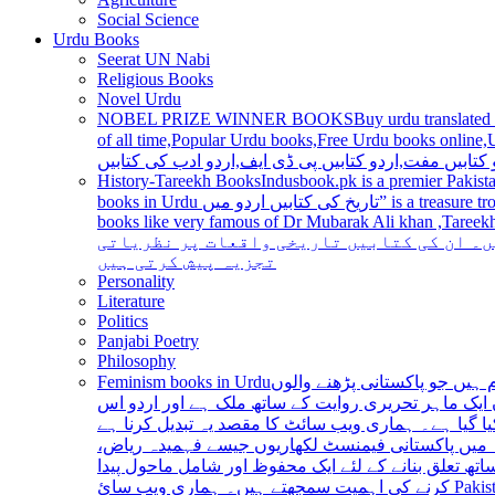
Social Science
Urdu Books
Seerat UN Nabi
Religious Books
Novel Urdu
NOBEL PRIZE WINNER BOOKS
Buy urdu translated
of all time,Popular Urdu books,Free Urdu books online,Urdu books pdf,Top Ur
 کتابیں مفت,اردو کتابیں پی ڈی ایف,اردو ادب کی کتابیں
History-Tareekh Books
Indusbook.pk is a premier Pakista
books in Urdu تاریخ کی کتابیں اردو میں” is a treasure trove for history enthusiasts and scholars alike, providing an extensive range of titles covering various periods, events, and personalities and
books like very famous of Dr Mubarak Ali khan ,Tareekh Ki Ros
ں۔ ان کی کتابیں تاریخی واقعات پر نظریاتی
تجزیہ پیش کرتی ہیں
Personality
Literature
Politics
Panjabi Poetry
Philosophy
Feminism books in Urdu
ہیں جو پاکستانی پڑھنے والوں
ایک ماہر تحریری روایت کے ساتھ ملک ہے اور اردو اس
یا گیا ہے۔ ہماری ویب سائٹ کا مقصد یہ تبدیل کرنا ہے
عہ میں پاکستانی فیمنسٹ لکھاریوں جیسے فہمیدہ ریاض
ھ تعلق بنانے کے لئے ایک محفوظ اور شامل ماحول پیدا
کرنے کی اہمیت سمجھتے ہیں۔ ہماری ویب سائ Pakistan is a country with a rich literary tradition, and Urdu has been an integral part of this tradition for centuries. However, despite the significant