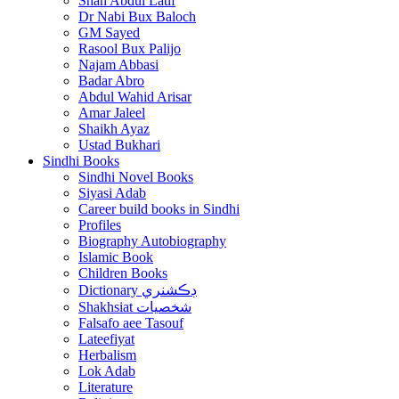
Shah Abdul Latif
Dr Nabi Bux Baloch
GM Sayed
Rasool Bux Palijo
Najam Abbasi
Badar Abro
Abdul Wahid Arisar
Amar Jaleel
Shaikh Ayaz
Ustad Bukhari
Sindhi Books
Sindhi Novel Books
Siyasi Adab
Career build books in Sindhi
Profiles
Biography Autobiography
Islamic Book
Children Books
Dictionary ڊڪشنري
Shakhsiat شخصيات
Falsafo aee Tasouf
Lateefiyat
Herbalism
Lok Adab
Literature