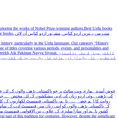
 exploring the works of Nobel Prize-winning authors.Best Urdu books
سب سے بہترین
history, particularly in the Urdu language. Our category “History
 Nayya Siyasat. ڈاکٹر مبارک علی پاکستان
کے مشہور تاریخ دان اور عالم تاریخ ہیں جن کی کتابیں
خوش آمدید ہماری ویب سائٹ پر جو پاکستانی پڑھنے والوں کے لئے خ
کی بڑھتی ہوئی اردو زبان کی ادبی پیشکشوں کے لئے مختص ہے جو 
روایت کا اہم حصہ ہے۔ تاہم، پاکستانی فیمنسٹ لکھاریوں کے کلید
کہ پاکستانی پڑھنے والوں کو اپنی زبان میں فیمنسٹ ادب کے س،
کشور ناہید اور سارا سلیری کے علاوہ، بین الاقوامی فیمنسٹ 