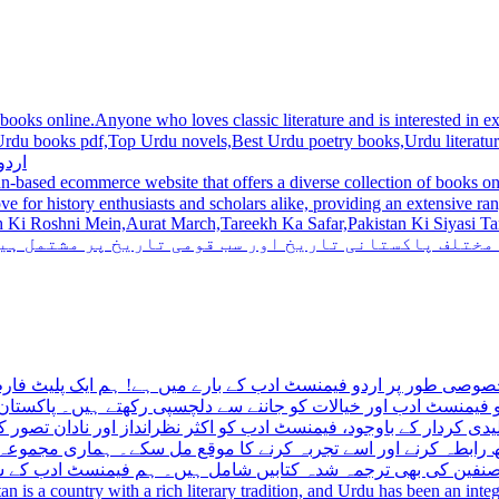
 books online.Anyone who loves classic literature and is interested in
du novels,Best Urdu poetry books,Urdu literature books.  اردو کتابیں ,مشہور اردو کتابیں آن لائن
اردو
n-based ecommerce website that offers a diverse collection of books on 
hni Mein,Aurat March,Tareekh Ka Safar,Pakistan Ki Siyasi Tareekh,Aik Pakistan
 مختلف پاکستانی تاریخ اور سب قومی تاریخ پر مشتمل ہی
صوصی طور پر اردو فیمنسٹ ادب کے بارے میں ہے! ہم ایک پلیٹ فارم 
فیمنسٹ ادب اور خیالات کو جاننے سے دلچسپی رکھتے ہیں۔ پاکستان 
ی کردار کے باوجود، فیمنسٹ ادب کو اکثر نظرانداز اور نادان تصور ک
اتھ رابطہ کرنے اور اسے تجربہ کرنے کا موقع مل سکے۔ ہماری مجمو
مصنفین کی بھی ترجمہ شدہ کتابیں شامل ہیں۔ ہم فیمنسٹ ادب کے سات