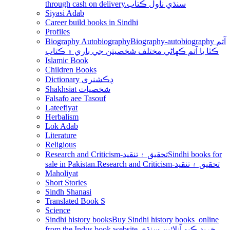
through cash on delivery.سنڌي ناول ڪتاب
Siyasi Adab
Career build books in Sindhi
Profiles
Biography Autobiography
Biography-autobiography آتم
ڪٿا يا آتم ڪھاڻي مختلف شخصيتن جي باري ۾ ڪتاب
Islamic Book
Children Books
Dictionary ڊڪشنري
Shakhsiat شخصيات
Falsafo aee Tasouf
Lateefiyat
Herbalism
Lok Adab
Literature
Religious
Research and Criticism-تحقيق ۽ تنقيد
Sindhi books for
sale in Pakistan.Research and Criticism-تحقيق ۽ تنقيد
Maholiyat
Short Stories
Sindh Shanasi
Translated Book S
Science
Sindhi history books
Buy Sindhi history books online
from the Indus book website.خريد ڪيو آنلائين سنڌي