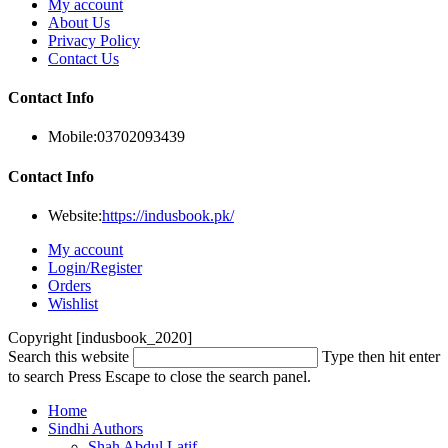
My account
About Us
Privacy Policy
Contact Us
Contact Info
Mobile:
03702093439
Contact Info
Website:
https://indusbook.pk/
My account
Login/Register
Orders
Wishlist
Copyright [indusbook_2020]
Search this website
Type then hit enter
to search
Press Escape to close the search panel.
Home
Sindhi Authors
Shah Abdul Latif