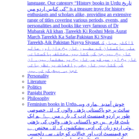
language. Our category “History books in Urdu تاریخ
کی کتابیں اردو میں” is a treasure trove for history
enthusiasts and scholars alike, providing an extensive
range of titles covering various periods, events, and
personalities and books like very famous of Dr
Mubarak Ali khan ,Tareekh Ki Roshni Mein,Aurat
March,Tareekh Ka Safar,Pakistan Ki Siyasi
Tareekh,Aik Pakistan Nayya Siyasat. ڈاکٹر مبارک
علی پاکستان کے مشہور تاریخ دان اور عالم
تاریخ ہیں جن کی کتابیں مختلف پاکستانی
تاریخ اور سب قومی تاریخ پر مشتمل ہیں۔ ان
کی کتابیں تاریخی واقعات پر نظریاتی
تجزیہ پیش کرتی ہیں
Personality
Literature
Politics
Panjabi Poetry
Philosophy
Feminism books in Urdu
خوش آمدید ہماری ویب
سائٹ پر جو پاکستانی پڑھنے والوں کے لئے خصوصی
طور پر اردو فیمنسٹ ادب کے بارے میں ہے! ہم ایک
پلیٹ فارم ہیں جو پاکستانی پڑھنے والوں کی بڑھتی
ہوئی اردو زبان کی ادبی پیشکشوں کے لئے مختص ہے
جو فیمنسٹ ادب اور خیالات کو جاننے سے دلچسپی