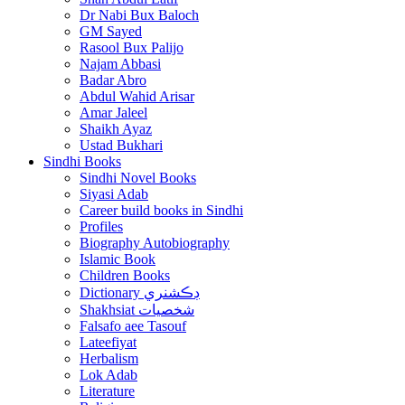
Dr Nabi Bux Baloch
GM Sayed
Rasool Bux Palijo
Najam Abbasi
Badar Abro
Abdul Wahid Arisar
Amar Jaleel
Shaikh Ayaz
Ustad Bukhari
Sindhi Books
Sindhi Novel Books
Siyasi Adab
Career build books in Sindhi
Profiles
Biography Autobiography
Islamic Book
Children Books
Dictionary ڊڪشنري
Shakhsiat شخصيات
Falsafo aee Tasouf
Lateefiyat
Herbalism
Lok Adab
Literature