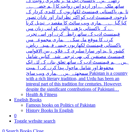
رکھتے ہیں۔ پاکستان ایک ماہر تحریری روایت کے
ساتھ ملک ہے اور اردو اس روایت کا اہم حصہ ہے۔
تاہم، پاکستانی فیمنسٹ لکھاریوں کے کلیدی کردار کے
باوجود، فیمنسٹ ادب کو اکثر نظرانداز اور نادان تصور
کیا گیا ہے۔ ہماری ویب سائٹ کا مقصد یہ تبدیل کرنا
ہے کہ پاکستانی پڑھنے والوں کو اپنی زبان میں
فیمنسٹ ادب کے ساتھ رابطہ کرنے اور اسے تجربہ
کرنے کا موقع مل سکے۔ ہماری مجموعہ میں
پاکستانی فیمنسٹ لکھاریوں جیسے فہمیدہ ریاض،
کشور ناہید اور سارا سلیری کے علاوہ، بین الاقوامی
فیمنسٹ مصنفین کی بھی ترجمہ شدہ کتابیں شامل
ہیں۔ ہم فیمنسٹ ادب کے ساتھ تعلق بنانے کے لئے ایک
محفوظ اور شامل ماحول پیدا کرنے کی اہمیت
سمجھتے ہیں۔ ہماری ویب سائ Pakistan is a country
with a rich literary tradition, and Urdu has been an
integral part of this tradition for centuries. However,
despite the significant contributions of Pakistani…
Health & Fitness
English Books
Famous books on Politics of Pakistan
History Books In English
0
Toggle website search
0
Search Books
Close