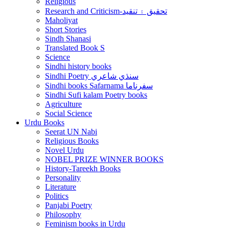
Religious
Research and Criticism-تحقيق ۽ تنقيد
Maholiyat
Short Stories
Sindh Shanasi
Translated Book S
Science
Sindhi history books
Sindhi Poetry سنڌي شاعري
Sindhi books Safarnama سفرناما
Sindhi Sufi kalam Poetry books
Agriculture
Social Science
Urdu Books
Seerat UN Nabi
Religious Books
Novel Urdu
NOBEL PRIZE WINNER BOOKS
History-Tareekh Books
Personality
Literature
Politics
Panjabi Poetry
Philosophy
Feminism books in Urdu