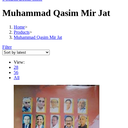
Muhammad Qasim Mir Jat
Home
>
Products
>
Muhammad Qasim Mir Jat
Filter
View:
28
56
All