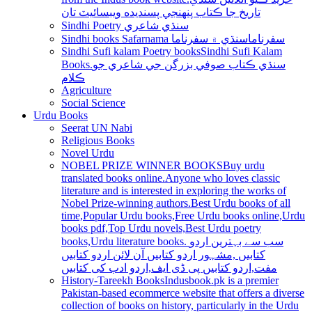
تاريخ جا ڪتاب پنھنجي پسنديده ويبسائيٽ تان
Sindhi Poetry سنڌي شاعري
Sindhi books Safarnama سفرناما
سنڌي ۾ سفرناما
Sindhi Sufi kalam Poetry books
Sindhi Sufi Kalam
Books.سنڌي ڪتاب صوفي بزرگن جي شاعري جو
ڪلام
Agriculture
Social Science
Urdu Books
Seerat UN Nabi
Religious Books
Novel Urdu
NOBEL PRIZE WINNER BOOKS
Buy urdu
translated books online.Anyone who loves classic
literature and is interested in exploring the works of
Nobel Prize-winning authors.Best Urdu books of all
time,Popular Urdu books,Free Urdu books online,Urdu
books pdf,Top Urdu novels,Best Urdu poetry
books,Urdu literature books. سب سے بہترین اردو
کتابیں ,مشہور اردو کتابیں آن لائن اردو کتابیں
مفت,اردو کتابیں پی ڈی ایف,اردو ادب کی کتابیں
History-Tareekh Books
Indusbook.pk is a premier
Pakistan-based ecommerce website that offers a diverse
collection of books on history, particularly in the Urdu