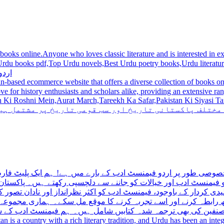
 books online.Anyone who loves classic literature and is interested in
du novels,Best Urdu poetry books,Urdu literature books.  اردو کتابیں ,مشہور اردو کتابیں آن لائن
اردو
n-based ecommerce website that offers a diverse collection of books on 
hni Mein,Aurat March,Tareekh Ka Safar,Pakistan Ki Siyasi Tareekh,Aik Pakistan
 مختلف پاکستانی تاریخ اور سب قومی تاریخ پر مشتمل ہی
صوصی طور پر اردو فیمنسٹ ادب کے بارے میں ہے! ہم ایک پلیٹ فارم 
فیمنسٹ ادب اور خیالات کو جاننے سے دلچسپی رکھتے ہیں۔ پاکستان 
ی کردار کے باوجود، فیمنسٹ ادب کو اکثر نظرانداز اور نادان تصور ک
اتھ رابطہ کرنے اور اسے تجربہ کرنے کا موقع مل سکے۔ ہماری مجمو
مصنفین کی بھی ترجمہ شدہ کتابیں شامل ہیں۔ ہم فیمنسٹ ادب کے سات