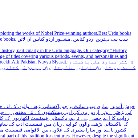
 exploring the works of Nobel Prize-winning authors.Best Urdu books
سب سے بہترین
history, particularly in the Urdu language. Our category “History
 Nayya Siyasat. ڈاکٹر مبارک علی پاکستان
کے مشہور تاریخ دان اور عالم تاریخ ہیں جن کی کتابیں
خوش آمدید ہماری ویب سائٹ پر جو پاکستانی پڑھنے والوں کے لئے خ
کی بڑھتی ہوئی اردو زبان کی ادبی پیشکشوں کے لئے مختص ہے جو 
روایت کا اہم حصہ ہے۔ تاہم، پاکستانی فیمنسٹ لکھاریوں کے کلید
کہ پاکستانی پڑھنے والوں کو اپنی زبان میں فیمنسٹ ادب کے س،
کشور ناہید اور سارا سلیری کے علاوہ، بین الاقوامی فیمنسٹ 