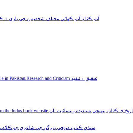
aphy-autobiography آتم ڪٿا يا آتم ڪھاڻي مختلف شخصيتن جي باري ۾ ڪتاب
Sindhi books for sale in Pakistan.Research and Criticism-تحقيق ۽ تنقيد
Buy Sindhi history books online from the Indus book website.سنديده ويبسائيٽ تان
Sindhi Sufi Kalam Books.سنڌي ڪتاب صوفي بزرگن جي شاعري جو ڪلام