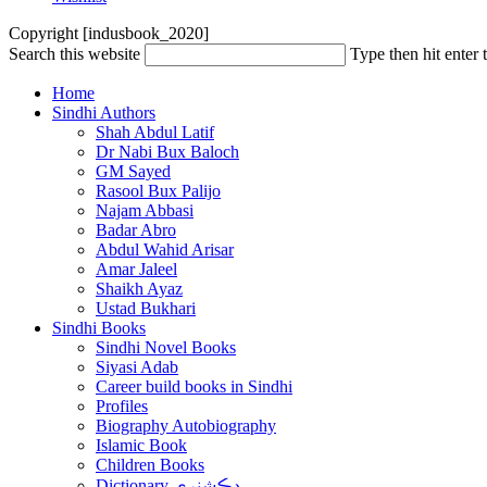
Copyright [indusbook_2020]
Search this website
Type then hit enter 
Home
Sindhi Authors
Shah Abdul Latif
Dr Nabi Bux Baloch
GM Sayed
Rasool Bux Palijo
Najam Abbasi
Badar Abro
Abdul Wahid Arisar
Amar Jaleel
Shaikh Ayaz
Ustad Bukhari
Sindhi Books
Sindhi Novel Books
Siyasi Adab
Career build books in Sindhi
Profiles
Biography Autobiography
Islamic Book
Children Books
Dictionary ڊڪشنري