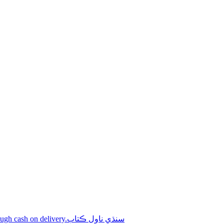
Shop online Sindhi novel books through cash on delivery.سنڌي ناول ڪتاب