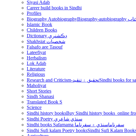
Siyasi Adab
Career build books in Sindhi
Profiles
Biography Autobiography
Biogr
Islamic Book
Children Books
Dictionary ڊڪشنري
Shakhsiat شخصيات
Falsafo aee Tasouf
Lateefiyat
Herbalism
Lok Adab
Literature
Religious
Research and Criticism-تحقيق ۽ تنقيد
Maholiyat
Short Stories
Sindh Shanasi
Translated Book S
Science
Sindhi history books
Sindhi Poetry سنڌي شاعري
Sindhi books Safarnama سفرناما
سنڌي ۾ سفرناما
Sindhi Sufi kalam Poetry books
Agriculture