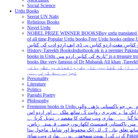
Social Science
Urdu Books
Seerat UN Nabi
Religious Books
Novel Urdu
NOBEL PRIZE WINNER BOOKS
Buy urdu translated
of all time,Popular Urdu books,Free Urdu books online,Urdu books pdf,Top Ur
 کتابیں مفت,اردو کتابیں پی ڈی ایف,اردو ادب کی کتابیں
History-Tareekh Books
Indusbook.pk is a premier Pakista
books in Urdu تاریخ کی کتابیں اردو میں” is a treasure trove for history enthusiasts and scholars alike, providing an extensive range of titles covering various periods, events, and personalities and
books like very famous of Dr Mubarak Ali khan ,Tareekh Ki Ros
ں۔ ان کی کتابیں تاریخی واقعات پر نظریاتی
تجزیہ پیش کرتی ہیں
Personality
Literature
Politics
Panjabi Poetry
Philosophy
Feminism books in Urdu
ہیں جو پاکستانی پڑھنے والوں
ایک ماہر تحریری روایت کے ساتھ ملک ہے اور اردو اس
یا گیا ہے۔ ہماری ویب سائٹ کا مقصد یہ تبدیل کرنا ہے
عہ میں پاکستانی فیمنسٹ لکھاریوں جیسے فہمیدہ ریاض
ھ تعلق بنانے کے لئے ایک محفوظ اور شامل ماحول پیدا
کرنے کی اہمیت سمجھتے ہیں۔ ہماری ویب سائ Pakistan is a country with a rich literary tradition, and Urdu has been an integral part of this tradition for centuries. However, despite the significant