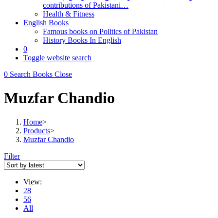
contributions of Pakistani…
Health & Fitness
English Books
Famous books on Politics of Pakistan
History Books In English
0
Toggle website search
0
Search Books
Close
Muzfar Chandio
Home
>
Products
>
Muzfar Chandio
Filter
View:
28
56
All