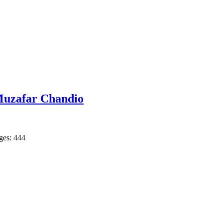
Muzafar Chandio
ges: 444