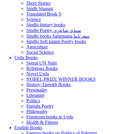
Short Stories
Sindh Shanasi
Translated Book S
Science
Sindhi history books
Sindhi Poetry سنڌي شاعري
Sindhi books Safarnama سفرناما
Sindhi Sufi kalam Poetry books
Agriculture
Social Science
Urdu Books
Seerat UN Nabi
Religious Books
Novel Urdu
NOBEL PRIZE WINNER BOOKS
History-Tareekh Books
Personality
Literature
Politics
Panjabi Poetry
Philosophy
Feminism books in Urdu
Health & Fitness
English Books
Famous books on Politics of Pakistan