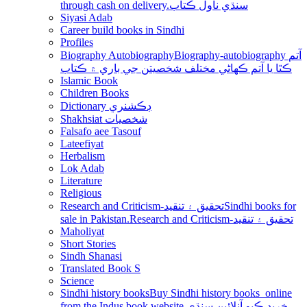
through cash on delivery.سنڌي ناول ڪتاب
Siyasi Adab
Career build books in Sindhi
Profiles
Biography Autobiography
Biography-autobiography آتم
ڪٿا يا آتم ڪھاڻي مختلف شخصيتن جي باري ۾ ڪتاب
Islamic Book
Children Books
Dictionary ڊڪشنري
Shakhsiat شخصيات
Falsafo aee Tasouf
Lateefiyat
Herbalism
Lok Adab
Literature
Religious
Research and Criticism-تحقيق ۽ تنقيد
Sindhi books for
sale in Pakistan.Research and Criticism-تحقيق ۽ تنقيد
Maholiyat
Short Stories
Sindh Shanasi
Translated Book S
Science
Sindhi history books
Buy Sindhi history books online
from the Indus book website.خريد ڪيو آنلائين سنڌي