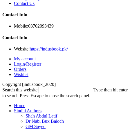
Contact Us
Contact Info
Mobile:
03702093439
Contact Info
Website:
https://indusbook.pk/
My account
Login/Register
Orders
Wishlist
Copyright [indusbook_2020]
Search this website
Type then hit enter
to search
Press Escape to close the search panel.
Home
Sindhi Authors
Shah Abdul Latif
Dr Nabi Bux Baloch
GM Sayed