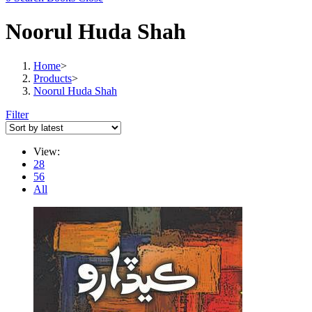
Noorul Huda Shah
Home
>
Products
>
Noorul Huda Shah
Filter
View:
28
56
All