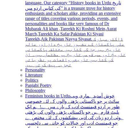
language. Our category “History books in Urdu تاریخ
کی کتابیں اردو میں” is a treasure trove for history
enthusiasts and scholars alike, providing an extensive
range of titles covering various periods, events, and
personalities and books like very famous of Dr
Mubarak Ali khan ,Tareekh Ki Roshni Mein,Aurat
March,Tareekh Ka Safar,Pakistan Ki Siyasi
Tareekh,Aik Pakistan Nayya Siyasat. ڈاکٹر مبارک
علی پاکستان کے مشہور تاریخ دان اور عالم
تاریخ ہیں جن کی کتابیں مختلف پاکستانی
تاریخ اور سب قومی تاریخ پر مشتمل ہیں۔ ان
کی کتابیں تاریخی واقعات پر نظریاتی
تجزیہ پیش کرتی ہیں
Personality
Literature
Politics
Panjabi Poetry
Philosophy
Feminism books in Urdu
خوش آمدید ہماری ویب
سائٹ پر جو پاکستانی پڑھنے والوں کے لئے خصوصی
طور پر اردو فیمنسٹ ادب کے بارے میں ہے! ہم ایک
پلیٹ فارم ہیں جو پاکستانی پڑھنے والوں کی بڑھتی
ہوئی اردو زبان کی ادبی پیشکشوں کے لئے مختص ہے
جو فیمنسٹ ادب اور خیالات کو جاننے سے دلچسپی