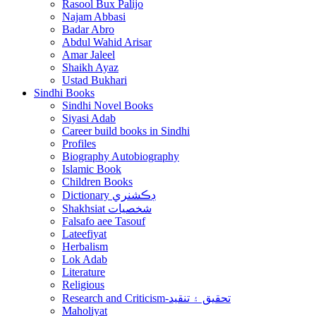
Rasool Bux Palijo
Najam Abbasi
Badar Abro
Abdul Wahid Arisar
Amar Jaleel
Shaikh Ayaz
Ustad Bukhari
Sindhi Books
Sindhi Novel Books
Siyasi Adab
Career build books in Sindhi
Profiles
Biography Autobiography
Islamic Book
Children Books
Dictionary ڊڪشنري
Shakhsiat شخصيات
Falsafo aee Tasouf
Lateefiyat
Herbalism
Lok Adab
Literature
Religious
Research and Criticism-تحقيق ۽ تنقيد
Maholiyat