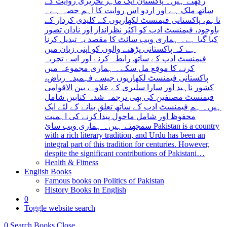
رکھتے ہیں۔ پاکستان ایک ماہر تحریری روایت کے
ساتھ ملک ہے اور اردو اس روایت کا اہم حصہ ہے۔
تاہم، پاکستانی فیمنسٹ لکھاریوں کے کلیدی کردار کے
باوجود، فیمنسٹ ادب کو اکثر نظرانداز اور نادان تصور
کیا گیا ہے۔ ہماری ویب سائٹ کا مقصد یہ تبدیل کرنا
ہے کہ پاکستانی پڑھنے والوں کو اپنی زبان میں
فیمنسٹ ادب کے ساتھ رابطہ کرنے اور اسے تجربہ
کرنے کا موقع مل سکے۔ ہماری مجموعہ میں
پاکستانی فیمنسٹ لکھاریوں جیسے فہمیدہ ریاض،
کشور ناہید اور سارا سلیری کے علاوہ، بین الاقوامی
فیمنسٹ مصنفین کی بھی ترجمہ شدہ کتابیں شامل
ہیں۔ ہم فیمنسٹ ادب کے ساتھ تعلق بنانے کے لئے ایک
محفوظ اور شامل ماحول پیدا کرنے کی اہمیت
سمجھتے ہیں۔ ہماری ویب سائ Pakistan is a country
with a rich literary tradition, and Urdu has been an
integral part of this tradition for centuries. However,
despite the significant contributions of Pakistani…
Health & Fitness
English Books
Famous books on Politics of Pakistan
History Books In English
0
Toggle website search
0
Search Books
Close