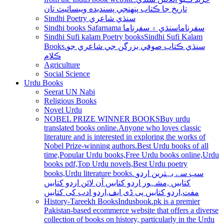
تاريخ جا ڪتاب پنھنجي پسنديده ويبسائيٽ تان
Sindhi Poetry سنڌي شاعري
Sindhi books Safarnama سفرناما
سنڌي ۾ سفرناما
Sindhi Sufi kalam Poetry books
Sindhi Sufi Kalam
Books.سنڌي ڪتاب صوفي بزرگن جي شاعري جو
ڪلام
Agriculture
Social Science
Urdu Books
Seerat UN Nabi
Religious Books
Novel Urdu
NOBEL PRIZE WINNER BOOKS
Buy urdu
translated books online.Anyone who loves classic
literature and is interested in exploring the works of
Nobel Prize-winning authors.Best Urdu books of all
time,Popular Urdu books,Free Urdu books online,Urdu
books pdf,Top Urdu novels,Best Urdu poetry
books,Urdu literature books. سب سے بہترین اردو
کتابیں ,مشہور اردو کتابیں آن لائن اردو کتابیں
مفت,اردو کتابیں پی ڈی ایف,اردو ادب کی کتابیں
History-Tareekh Books
Indusbook.pk is a premier
Pakistan-based ecommerce website that offers a diverse
collection of books on history, particularly in the Urdu