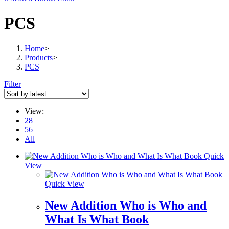
PCS
Home
>
Products
>
PCS
Filter
View:
28
56
All
Quick
View
Quick View
New Addition Who is Who and
What Is What Book