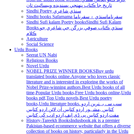
تاريخ جا ڪتاب پنھنجي پسنديده ويبسائيٽ تان
Sindhi Poetry سنڌي شاعري
Sindhi books Safarnama سفرناما
سنڌي ۾ سفرناما
Sindhi Sufi kalam Poetry books
Sindhi Sufi Kalam
Books.سنڌي ڪتاب صوفي بزرگن جي شاعري جو
ڪلام
Agriculture
Social Science
Urdu Books
Seerat UN Nabi
Religious Books
Novel Urdu
NOBEL PRIZE WINNER BOOKS
Buy urdu
translated books online.Anyone who loves classic
literature and is interested in exploring the works of
Nobel Prize-winning authors.Best Urdu books of all
time,Popular Urdu books,Free Urdu books online,Urdu
books pdf,Top Urdu novels,Best Urdu poetry
books,Urdu literature books. سب سے بہترین اردو
کتابیں ,مشہور اردو کتابیں آن لائن اردو کتابیں
مفت,اردو کتابیں پی ڈی ایف,اردو ادب کی کتابیں
History-Tareekh Books
Indusbook.pk is a premier
Pakistan-based ecommerce website that offers a diverse
collection of books on history, particularly in the Urdu