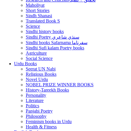
Maholiyat
Short Stories
Sindh Shanasi
Translated Book S
Science
Sindhi history books
Sindhi Poetry سنڌي شاعري
Sindhi books Safarnama سفرناما
Sindhi Sufi kalam Poetry books
Agriculture
Social Science
Urdu Books
Seerat UN Nabi
Religious Books
Novel Urdu
NOBEL PRIZE WINNER BOOKS
History-Tareekh Books
Personality
Literature
Politics
Panjabi Poetry
Philosophy
Feminism books in Urdu
Health & Fitness