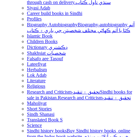
through cash on delivery.سنڌي ناول ڪتاب
Siyasi Adab
Career build books in Sindhi
Profiles
Biography Autobiography
Biography-autobiography آتم
ڪٿا يا آتم ڪھاڻي مختلف شخصيتن جي باري ۾ ڪتاب
Islamic Book
Children Books
Dictionary ڊڪشنري
Shakhsiat شخصيات
Falsafo aee Tasouf
Lateefiyat
Herbalism
Lok Adab
Literature
Religious
Research and Criticism-تحقيق ۽ تنقيد
Sindhi books for
sale in Pakistan.Research and Criticism-تحقيق ۽ تنقيد
Maholiyat
Short Stories
Sindh Shanasi
Translated Book S
Science
Sindhi history books
Buy Sindhi history books online
from the Indus book website.خريد ڪيو آنلائين سنڌي