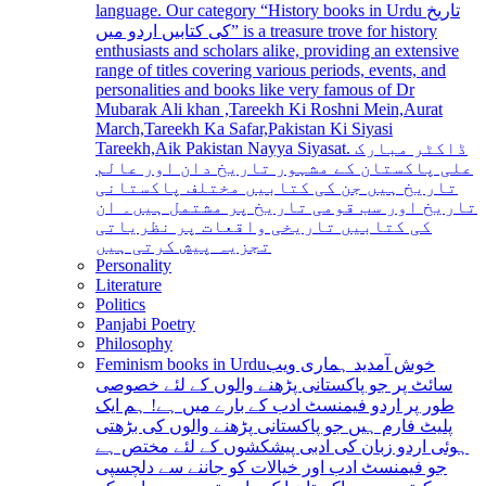
language. Our category “History books in Urdu تاریخ
کی کتابیں اردو میں” is a treasure trove for history
enthusiasts and scholars alike, providing an extensive
range of titles covering various periods, events, and
personalities and books like very famous of Dr
Mubarak Ali khan ,Tareekh Ki Roshni Mein,Aurat
March,Tareekh Ka Safar,Pakistan Ki Siyasi
Tareekh,Aik Pakistan Nayya Siyasat. ڈاکٹر مبارک
علی پاکستان کے مشہور تاریخ دان اور عالم
تاریخ ہیں جن کی کتابیں مختلف پاکستانی
تاریخ اور سب قومی تاریخ پر مشتمل ہیں۔ ان
کی کتابیں تاریخی واقعات پر نظریاتی
تجزیہ پیش کرتی ہیں
Personality
Literature
Politics
Panjabi Poetry
Philosophy
Feminism books in Urdu
خوش آمدید ہماری ویب
سائٹ پر جو پاکستانی پڑھنے والوں کے لئے خصوصی
طور پر اردو فیمنسٹ ادب کے بارے میں ہے! ہم ایک
پلیٹ فارم ہیں جو پاکستانی پڑھنے والوں کی بڑھتی
ہوئی اردو زبان کی ادبی پیشکشوں کے لئے مختص ہے
جو فیمنسٹ ادب اور خیالات کو جاننے سے دلچسپی