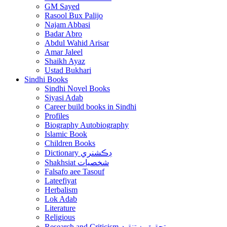
GM Sayed
Rasool Bux Palijo
Najam Abbasi
Badar Abro
Abdul Wahid Arisar
Amar Jaleel
Shaikh Ayaz
Ustad Bukhari
Sindhi Books
Sindhi Novel Books
Siyasi Adab
Career build books in Sindhi
Profiles
Biography Autobiography
Islamic Book
Children Books
Dictionary ڊڪشنري
Shakhsiat شخصيات
Falsafo aee Tasouf
Lateefiyat
Herbalism
Lok Adab
Literature
Religious
Research and Criticism-تحقيق ۽ تنقيد