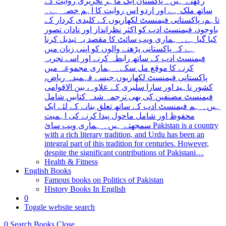
رکھتے ہیں۔ پاکستان ایک ماہر تحریری روایت کے
ساتھ ملک ہے اور اردو اس روایت کا اہم حصہ ہے۔
تاہم، پاکستانی فیمنسٹ لکھاریوں کے کلیدی کردار کے
باوجود، فیمنسٹ ادب کو اکثر نظرانداز اور نادان تصور
کیا گیا ہے۔ ہماری ویب سائٹ کا مقصد یہ تبدیل کرنا
ہے کہ پاکستانی پڑھنے والوں کو اپنی زبان میں
فیمنسٹ ادب کے ساتھ رابطہ کرنے اور اسے تجربہ
کرنے کا موقع مل سکے۔ ہماری مجموعہ میں
پاکستانی فیمنسٹ لکھاریوں جیسے فہمیدہ ریاض،
کشور ناہید اور سارا سلیری کے علاوہ، بین الاقوامی
فیمنسٹ مصنفین کی بھی ترجمہ شدہ کتابیں شامل
ہیں۔ ہم فیمنسٹ ادب کے ساتھ تعلق بنانے کے لئے ایک
محفوظ اور شامل ماحول پیدا کرنے کی اہمیت
سمجھتے ہیں۔ ہماری ویب سائ Pakistan is a country
with a rich literary tradition, and Urdu has been an
integral part of this tradition for centuries. However,
despite the significant contributions of Pakistani…
Health & Fitness
English Books
Famous books on Politics of Pakistan
History Books In English
0
Toggle website search
0
Search Books
Close