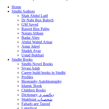
Home
Sindhi Authors
Shah Abdul Latif
Dr Nabi Bux Baloch
GM Sayed
Rasool Bux Palijo
Najam Abbasi
Badar Abro
Abdul Wahid Arisar
Amar Jaleel
Shaikh Ayaz
Ustad Bukhari
Sindhi Books
Sindhi Novel Books
Siyasi Adab
Career build books in Sindhi
Profiles
Biography Autobiography
Islamic Book
Children Books
Dictionary ڊڪشنري
Shakhsiat شخصيات
Falsafo aee Tasouf
Lateefiyat