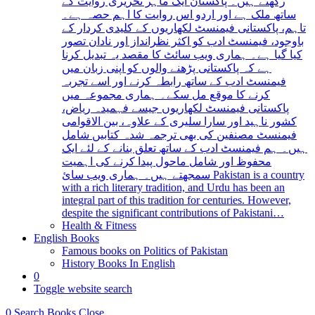
رکھتے ہیں۔ پاکستان ایک ماہر تحریری روایت کے
ساتھ ملک ہے اور اردو اس روایت کا اہم حصہ ہے۔
تاہم، پاکستانی فیمنسٹ لکھاریوں کے کلیدی کردار کے
باوجود، فیمنسٹ ادب کو اکثر نظرانداز اور نادان تصور
کیا گیا ہے۔ ہماری ویب سائٹ کا مقصد یہ تبدیل کرنا
ہے کہ پاکستانی پڑھنے والوں کو اپنی زبان میں
فیمنسٹ ادب کے ساتھ رابطہ کرنے اور اسے تجربہ
کرنے کا موقع مل سکے۔ ہماری مجموعہ میں
پاکستانی فیمنسٹ لکھاریوں جیسے فہمیدہ ریاض،
کشور ناہید اور سارا سلیری کے علاوہ، بین الاقوامی
فیمنسٹ مصنفین کی بھی ترجمہ شدہ کتابیں شامل
ہیں۔ ہم فیمنسٹ ادب کے ساتھ تعلق بنانے کے لئے ایک
محفوظ اور شامل ماحول پیدا کرنے کی اہمیت
سمجھتے ہیں۔ ہماری ویب سائ Pakistan is a country
with a rich literary tradition, and Urdu has been an
integral part of this tradition for centuries. However,
despite the significant contributions of Pakistani…
Health & Fitness
English Books
Famous books on Politics of Pakistan
History Books In English
0
Toggle website search
0
Search Books
Close