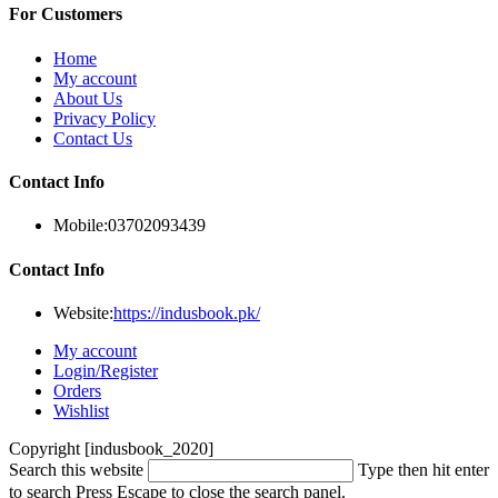
For Customers
Home
My account
About Us
Privacy Policy
Contact Us
Contact Info
Mobile:
03702093439
Contact Info
Website:
https://indusbook.pk/
My account
Login/Register
Orders
Wishlist
Copyright [indusbook_2020]
Search this website
Type then hit enter
to search
Press Escape to close the search panel.