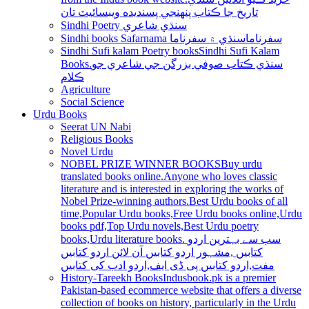
تاريخ جا ڪتاب پنھنجي پسنديده ويبسائيٽ تان
Sindhi Poetry سنڌي شاعري
Sindhi books Safarnama سفرناما
سنڌي ۾ سفرناما
Sindhi Sufi kalam Poetry books
Sindhi Sufi Kalam
Books.سنڌي ڪتاب صوفي بزرگن جي شاعري جو
ڪلام
Agriculture
Social Science
Urdu Books
Seerat UN Nabi
Religious Books
Novel Urdu
NOBEL PRIZE WINNER BOOKS
Buy urdu
translated books online.Anyone who loves classic
literature and is interested in exploring the works of
Nobel Prize-winning authors.Best Urdu books of all
time,Popular Urdu books,Free Urdu books online,Urdu
books pdf,Top Urdu novels,Best Urdu poetry
books,Urdu literature books. سب سے بہترین اردو
کتابیں ,مشہور اردو کتابیں آن لائن اردو کتابیں
مفت,اردو کتابیں پی ڈی ایف,اردو ادب کی کتابیں
History-Tareekh Books
Indusbook.pk is a premier
Pakistan-based ecommerce website that offers a diverse
collection of books on history, particularly in the Urdu