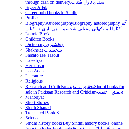
through cash on delivery.سنڌي ناول ڪتاب
Siyasi Adab
Career build books in Sindhi
Profiles
Biography Autobiography
Biography-autobiography آتم
ڪٿا يا آتم ڪھاڻي مختلف شخصيتن جي باري ۾ ڪتاب
Islamic Book
Children Books
Dictionary ڊڪشنري
Shakhsiat شخصيات
Falsafo aee Tasouf
Lateefiyat
Herbalism
Lok Adab
Literature
Religious
Research and Criticism-تحقيق ۽ تنقيد
Sindhi books for
sale in Pakistan.Research and Criticism-تحقيق ۽ تنقيد
Maholiyat
Short Stories
Sindh Shanasi
Translated Book S
Science
Sindhi history books
Buy Sindhi history books online
from the Indus book website.خريد ڪيو آنلائين سنڌي