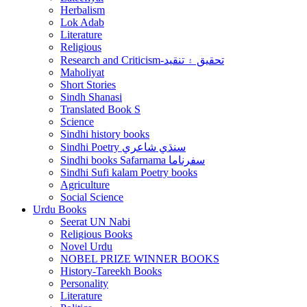
Herbalism
Lok Adab
Literature
Religious
Research and Criticism-تحقيق ۽ تنقيد
Maholiyat
Short Stories
Sindh Shanasi
Translated Book S
Science
Sindhi history books
Sindhi Poetry سنڌي شاعري
Sindhi books Safarnama سفرناما
Sindhi Sufi kalam Poetry books
Agriculture
Social Science
Urdu Books
Seerat UN Nabi
Religious Books
Novel Urdu
NOBEL PRIZE WINNER BOOKS
History-Tareekh Books
Personality
Literature