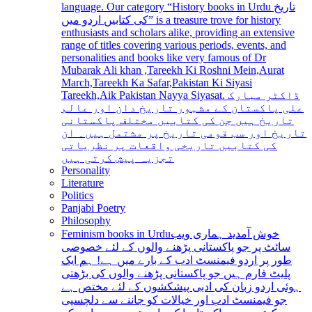
language. Our category “History books in Urdu تاریخ
کی کتابیں اردو میں” is a treasure trove for history
enthusiasts and scholars alike, providing an extensive
range of titles covering various periods, events, and
personalities and books like very famous of Dr
Mubarak Ali khan ,Tareekh Ki Roshni Mein,Aurat
March,Tareekh Ka Safar,Pakistan Ki Siyasi
Tareekh,Aik Pakistan Nayya Siyasat. ڈاکٹر مبارک
علی پاکستان کے مشہور تاریخ دان اور عالم
تاریخ ہیں جن کی کتابیں مختلف پاکستانی
تاریخ اور سب قومی تاریخ پر مشتمل ہیں۔ ان
کی کتابیں تاریخی واقعات پر نظریاتی
تجزیہ پیش کرتی ہیں
Personality
Literature
Politics
Panjabi Poetry
Philosophy
Feminism books in Urdu
خوش آمدید ہماری ویب
سائٹ پر جو پاکستانی پڑھنے والوں کے لئے خصوصی
طور پر اردو فیمنسٹ ادب کے بارے میں ہے! ہم ایک
پلیٹ فارم ہیں جو پاکستانی پڑھنے والوں کی بڑھتی
ہوئی اردو زبان کی ادبی پیشکشوں کے لئے مختص ہے
جو فیمنسٹ ادب اور خیالات کو جاننے سے دلچسپی