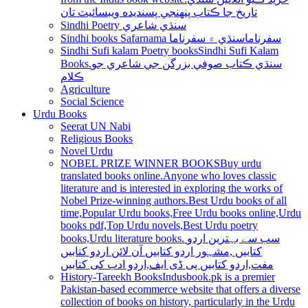
تاريخ جا ڪتاب پنھنجي پسنديده ويبسائيٽ تان
Sindhi Poetry سنڌي شاعري
Sindhi books Safarnama سفرناما
سنڌي ۾ سفرناما
Sindhi Sufi kalam Poetry books
Sindhi Sufi Kalam
Books.سنڌي ڪتاب صوفي بزرگن جي شاعري جو
ڪلام
Agriculture
Social Science
Urdu Books
Seerat UN Nabi
Religious Books
Novel Urdu
NOBEL PRIZE WINNER BOOKS
Buy urdu
translated books online.Anyone who loves classic
literature and is interested in exploring the works of
Nobel Prize-winning authors.Best Urdu books of all
time,Popular Urdu books,Free Urdu books online,Urdu
books pdf,Top Urdu novels,Best Urdu poetry
books,Urdu literature books. سب سے بہترین اردو
کتابیں ,مشہور اردو کتابیں آن لائن اردو کتابیں
مفت,اردو کتابیں پی ڈی ایف,اردو ادب کی کتابیں
History-Tareekh Books
Indusbook.pk is a premier
Pakistan-based ecommerce website that offers a diverse
collection of books on history, particularly in the Urdu