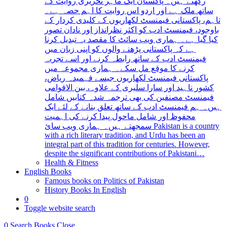
رکھتے ہیں۔ پاکستان ایک ماہر تحریری روایت کے
ساتھ ملک ہے اور اردو اس روایت کا اہم حصہ ہے۔
تاہم، پاکستانی فیمنسٹ لکھاریوں کے کلیدی کردار کے
باوجود، فیمنسٹ ادب کو اکثر نظرانداز اور نادان تصور
کیا گیا ہے۔ ہماری ویب سائٹ کا مقصد یہ تبدیل کرنا
ہے کہ پاکستانی پڑھنے والوں کو اپنی زبان میں
فیمنسٹ ادب کے ساتھ رابطہ کرنے اور اسے تجربہ
کرنے کا موقع مل سکے۔ ہماری مجموعہ میں
پاکستانی فیمنسٹ لکھاریوں جیسے فہمیدہ ریاض،
کشور ناہید اور سارا سلیری کے علاوہ، بین الاقوامی
فیمنسٹ مصنفین کی بھی ترجمہ شدہ کتابیں شامل
ہیں۔ ہم فیمنسٹ ادب کے ساتھ تعلق بنانے کے لئے ایک
محفوظ اور شامل ماحول پیدا کرنے کی اہمیت
سمجھتے ہیں۔ ہماری ویب سائ Pakistan is a country
with a rich literary tradition, and Urdu has been an
integral part of this tradition for centuries. However,
despite the significant contributions of Pakistani…
Health & Fitness
English Books
Famous books on Politics of Pakistan
History Books In English
0
Toggle website search
0
Search Books
Close