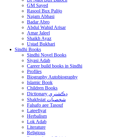
GM Sayed
Rasool Bux Palijo
Najam Abbasi
Badar Abro
Abdul Wahid Arisar
Amar Jaleel
Shaikh Ayaz
Ustad Bukhari
Sindhi Books
Sindhi Novel Books
Siyasi Adab
Career build books in Sindhi
Profiles
Biography Autobiography
Islamic Book
Children Books
Dictionary ڊڪشنري
Shakhsiat شخصيات
Falsafo aee Tasouf
Lateefiyat
Herbalism
Lok Adab
Literature
Religious