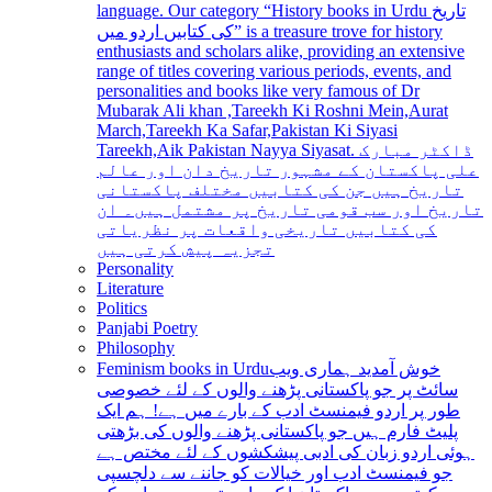
language. Our category “History books in Urdu تاریخ
کی کتابیں اردو میں” is a treasure trove for history
enthusiasts and scholars alike, providing an extensive
range of titles covering various periods, events, and
personalities and books like very famous of Dr
Mubarak Ali khan ,Tareekh Ki Roshni Mein,Aurat
March,Tareekh Ka Safar,Pakistan Ki Siyasi
Tareekh,Aik Pakistan Nayya Siyasat. ڈاکٹر مبارک
علی پاکستان کے مشہور تاریخ دان اور عالم
تاریخ ہیں جن کی کتابیں مختلف پاکستانی
تاریخ اور سب قومی تاریخ پر مشتمل ہیں۔ ان
کی کتابیں تاریخی واقعات پر نظریاتی
تجزیہ پیش کرتی ہیں
Personality
Literature
Politics
Panjabi Poetry
Philosophy
Feminism books in Urdu
خوش آمدید ہماری ویب
سائٹ پر جو پاکستانی پڑھنے والوں کے لئے خصوصی
طور پر اردو فیمنسٹ ادب کے بارے میں ہے! ہم ایک
پلیٹ فارم ہیں جو پاکستانی پڑھنے والوں کی بڑھتی
ہوئی اردو زبان کی ادبی پیشکشوں کے لئے مختص ہے
جو فیمنسٹ ادب اور خیالات کو جاننے سے دلچسپی