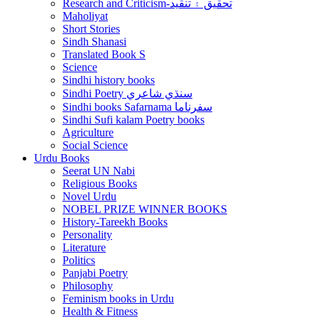
Research and Criticism-تحقيق ۽ تنقيد
Maholiyat
Short Stories
Sindh Shanasi
Translated Book S
Science
Sindhi history books
Sindhi Poetry سنڌي شاعري
Sindhi books Safarnama سفرناما
Sindhi Sufi kalam Poetry books
Agriculture
Social Science
Urdu Books
Seerat UN Nabi
Religious Books
Novel Urdu
NOBEL PRIZE WINNER BOOKS
History-Tareekh Books
Personality
Literature
Politics
Panjabi Poetry
Philosophy
Feminism books in Urdu
Health & Fitness