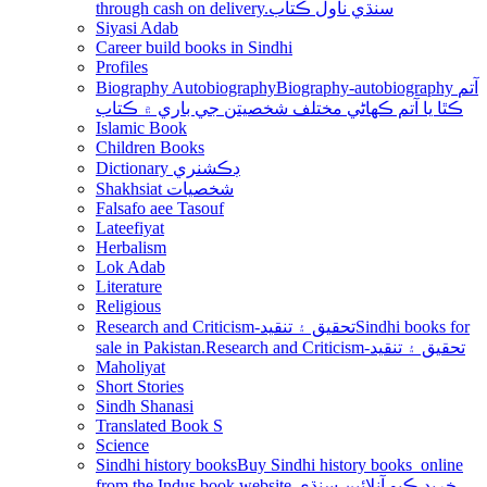
through cash on delivery.سنڌي ناول ڪتاب
Siyasi Adab
Career build books in Sindhi
Profiles
Biography Autobiography
Biography-autobiography آتم
ڪٿا يا آتم ڪھاڻي مختلف شخصيتن جي باري ۾ ڪتاب
Islamic Book
Children Books
Dictionary ڊڪشنري
Shakhsiat شخصيات
Falsafo aee Tasouf
Lateefiyat
Herbalism
Lok Adab
Literature
Religious
Research and Criticism-تحقيق ۽ تنقيد
Sindhi books for
sale in Pakistan.Research and Criticism-تحقيق ۽ تنقيد
Maholiyat
Short Stories
Sindh Shanasi
Translated Book S
Science
Sindhi history books
Buy Sindhi history books online
from the Indus book website.خريد ڪيو آنلائين سنڌي