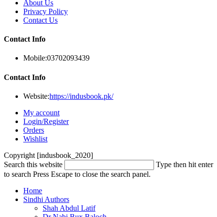
About Us
Privacy Policy
Contact Us
Contact Info
Mobile:
03702093439
Contact Info
Website:
https://indusbook.pk/
My account
Login/Register
Orders
Wishlist
Copyright [indusbook_2020]
Search this website
Type then hit enter
to search
Press Escape to close the search panel.
Home
Sindhi Authors
Shah Abdul Latif
Dr Nabi Bux Baloch