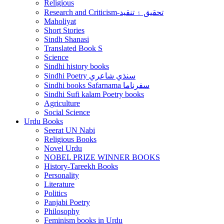
Religious
Research and Criticism-تحقيق ۽ تنقيد
Maholiyat
Short Stories
Sindh Shanasi
Translated Book S
Science
Sindhi history books
Sindhi Poetry سنڌي شاعري
Sindhi books Safarnama سفرناما
Sindhi Sufi kalam Poetry books
Agriculture
Social Science
Urdu Books
Seerat UN Nabi
Religious Books
Novel Urdu
NOBEL PRIZE WINNER BOOKS
History-Tareekh Books
Personality
Literature
Politics
Panjabi Poetry
Philosophy
Feminism books in Urdu