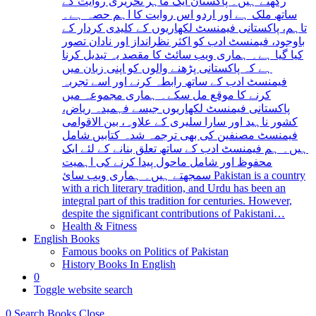
رکھتے ہیں۔ پاکستان ایک ماہر تحریری روایت کے
ساتھ ملک ہے اور اردو اس روایت کا اہم حصہ ہے۔
تاہم، پاکستانی فیمنسٹ لکھاریوں کے کلیدی کردار کے
باوجود، فیمنسٹ ادب کو اکثر نظرانداز اور نادان تصور
کیا گیا ہے۔ ہماری ویب سائٹ کا مقصد یہ تبدیل کرنا
ہے کہ پاکستانی پڑھنے والوں کو اپنی زبان میں
فیمنسٹ ادب کے ساتھ رابطہ کرنے اور اسے تجربہ
کرنے کا موقع مل سکے۔ ہماری مجموعہ میں
پاکستانی فیمنسٹ لکھاریوں جیسے فہمیدہ ریاض،
کشور ناہید اور سارا سلیری کے علاوہ، بین الاقوامی
فیمنسٹ مصنفین کی بھی ترجمہ شدہ کتابیں شامل
ہیں۔ ہم فیمنسٹ ادب کے ساتھ تعلق بنانے کے لئے ایک
محفوظ اور شامل ماحول پیدا کرنے کی اہمیت
سمجھتے ہیں۔ ہماری ویب سائ Pakistan is a country
with a rich literary tradition, and Urdu has been an
integral part of this tradition for centuries. However,
despite the significant contributions of Pakistani…
Health & Fitness
English Books
Famous books on Politics of Pakistan
History Books In English
0
Toggle website search
0
Search Books
Close