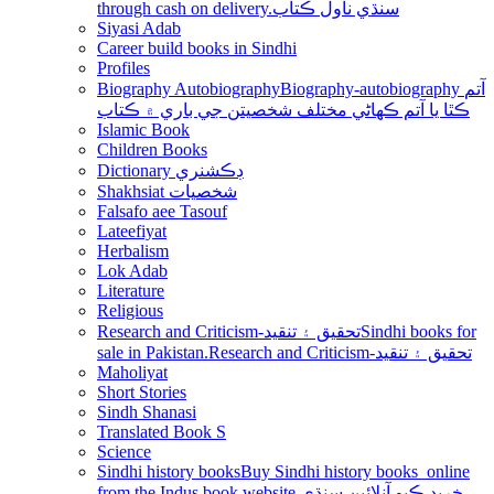
through cash on delivery.سنڌي ناول ڪتاب
Siyasi Adab
Career build books in Sindhi
Profiles
Biography Autobiography
Biography-autobiography آتم
ڪٿا يا آتم ڪھاڻي مختلف شخصيتن جي باري ۾ ڪتاب
Islamic Book
Children Books
Dictionary ڊڪشنري
Shakhsiat شخصيات
Falsafo aee Tasouf
Lateefiyat
Herbalism
Lok Adab
Literature
Religious
Research and Criticism-تحقيق ۽ تنقيد
Sindhi books for
sale in Pakistan.Research and Criticism-تحقيق ۽ تنقيد
Maholiyat
Short Stories
Sindh Shanasi
Translated Book S
Science
Sindhi history books
Buy Sindhi history books online
from the Indus book website.خريد ڪيو آنلائين سنڌي