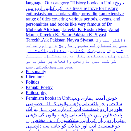
language. Our category “History books in Urdu تاریخ
کی کتابیں اردو میں” is a treasure trove for history
enthusiasts and scholars alike, providing an extensive
range of titles covering various periods, events, and
personalities and books like very famous of Dr
Mubarak Ali khan ,Tareekh Ki Roshni Mein,Aurat
March,Tareekh Ka Safar,Pakistan Ki Siyasi
Tareekh,Aik Pakistan Nayya Siyasat. ڈاکٹر مبارک
علی پاکستان کے مشہور تاریخ دان اور عالم
تاریخ ہیں جن کی کتابیں مختلف پاکستانی
تاریخ اور سب قومی تاریخ پر مشتمل ہیں۔ ان
کی کتابیں تاریخی واقعات پر نظریاتی
تجزیہ پیش کرتی ہیں
Personality
Literature
Politics
Panjabi Poetry
Philosophy
Feminism books in Urdu
خوش آمدید ہماری ویب
سائٹ پر جو پاکستانی پڑھنے والوں کے لئے خصوصی
طور پر اردو فیمنسٹ ادب کے بارے میں ہے! ہم ایک
پلیٹ فارم ہیں جو پاکستانی پڑھنے والوں کی بڑھتی
ہوئی اردو زبان کی ادبی پیشکشوں کے لئے مختص ہے
جو فیمنسٹ ادب اور خیالات کو جاننے سے دلچسپی