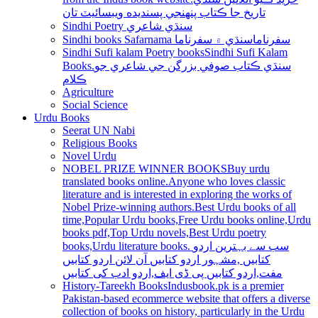
تاريخ جا ڪتاب پنھنجي پسنديده ويبسائيٽ تان
Sindhi Poetry سنڌي شاعري
Sindhi books Safarnama سفرناما
سنڌي ۾ سفرناما
Sindhi Sufi kalam Poetry books
Sindhi Sufi Kalam
Books.سنڌي ڪتاب صوفي بزرگن جي شاعري جو
ڪلام
Agriculture
Social Science
Urdu Books
Seerat UN Nabi
Religious Books
Novel Urdu
NOBEL PRIZE WINNER BOOKS
Buy urdu
translated books online.Anyone who loves classic
literature and is interested in exploring the works of
Nobel Prize-winning authors.Best Urdu books of all
time,Popular Urdu books,Free Urdu books online,Urdu
books pdf,Top Urdu novels,Best Urdu poetry
books,Urdu literature books. سب سے بہترین اردو
کتابیں ,مشہور اردو کتابیں آن لائن اردو کتابیں
مفت,اردو کتابیں پی ڈی ایف,اردو ادب کی کتابیں
History-Tareekh Books
Indusbook.pk is a premier
Pakistan-based ecommerce website that offers a diverse
collection of books on history, particularly in the Urdu