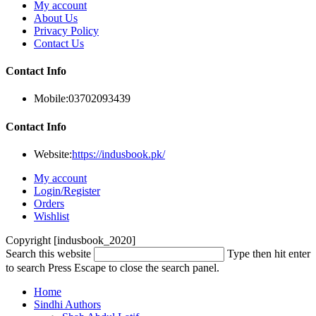
My account
About Us
Privacy Policy
Contact Us
Contact Info
Mobile:
03702093439
Contact Info
Website:
https://indusbook.pk/
My account
Login/Register
Orders
Wishlist
Copyright [indusbook_2020]
Search this website
Type then hit enter
to search
Press Escape to close the search panel.
Home
Sindhi Authors