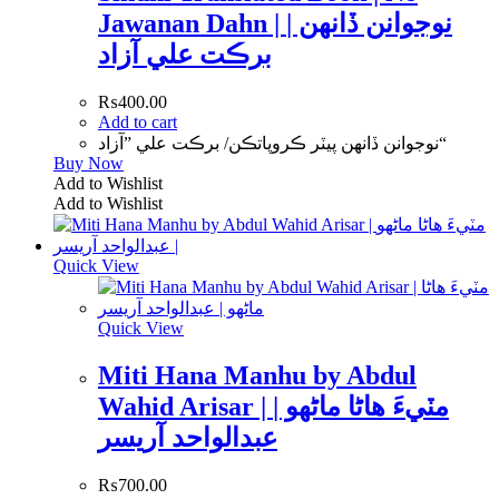
Jawanan Dahn | نوجوانن ڏانهن |
برڪت علي آزاد
₨
400.00
Add to cart
نوجوانن ڏانهن پيٽر ڪروپاتڪن/ برڪت علي ”آزاد“
Buy Now
Add to Wishlist
Add to Wishlist
Quick View
Quick View
Miti Hana Manhu by Abdul
Wahid Arisar | مٽيءَ هاڻا ماڻهو |
عبدالواحد آريسر
₨
700.00