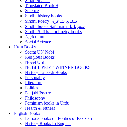
Sindh Shanasi
Translated Book S
Science
Sindhi history books
Sindhi Poetry سنڌي شاعري
Sindhi books Safarnama سفرناما
Sindhi Sufi kalam Poetry books
Agriculture
Social Science
Urdu Books
Seerat UN Nabi
Religious Books
Novel Urdu
NOBEL PRIZE WINNER BOOKS
History-Tareekh Books
Personality
Literature
Politics
Panjabi Poetry
Philosophy
Feminism books in Urdu
Health & Fitness
English Books
Famous books on Politics of Pakistan
History Books In English