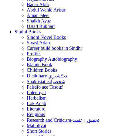
Badar Abro
Abdul Wahid Arisar
Amar Jaleel
Shaikh Ayaz
Ustad Bukhari
Sindhi Books
Sindhi Novel Books
Siyasi Adab
Career build books in Sindhi
Profiles
Biography Autobiography
Islamic Book
Children Books
Dictionary ڊڪشنري
Shakhsiat شخصيات
Falsafo aee Tasouf
Lateefiyat
Herbalism
Lok Adab
Literature
Religious
Research and Criticism-تحقيق ۽ تنقيد
Maholiyat
Short Stories