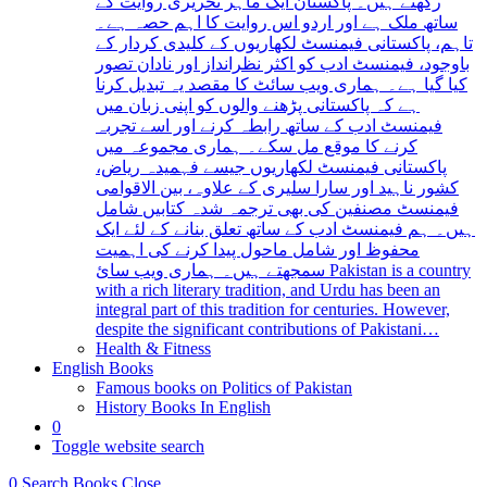
رکھتے ہیں۔ پاکستان ایک ماہر تحریری روایت کے
ساتھ ملک ہے اور اردو اس روایت کا اہم حصہ ہے۔
تاہم، پاکستانی فیمنسٹ لکھاریوں کے کلیدی کردار کے
باوجود، فیمنسٹ ادب کو اکثر نظرانداز اور نادان تصور
کیا گیا ہے۔ ہماری ویب سائٹ کا مقصد یہ تبدیل کرنا
ہے کہ پاکستانی پڑھنے والوں کو اپنی زبان میں
فیمنسٹ ادب کے ساتھ رابطہ کرنے اور اسے تجربہ
کرنے کا موقع مل سکے۔ ہماری مجموعہ میں
پاکستانی فیمنسٹ لکھاریوں جیسے فہمیدہ ریاض،
کشور ناہید اور سارا سلیری کے علاوہ، بین الاقوامی
فیمنسٹ مصنفین کی بھی ترجمہ شدہ کتابیں شامل
ہیں۔ ہم فیمنسٹ ادب کے ساتھ تعلق بنانے کے لئے ایک
محفوظ اور شامل ماحول پیدا کرنے کی اہمیت
سمجھتے ہیں۔ ہماری ویب سائ Pakistan is a country
with a rich literary tradition, and Urdu has been an
integral part of this tradition for centuries. However,
despite the significant contributions of Pakistani…
Health & Fitness
English Books
Famous books on Politics of Pakistan
History Books In English
0
Toggle website search
0
Search Books
Close