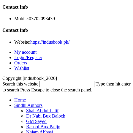
Contact Info
Mobile:
03702093439
Contact Info
Website:
https://indusbook.pk/
My account
Login/Register
Orders
Wishlist
Copyright [indusbook_2020]
Search this website
Type then hit enter
to search
Press Escape to close the search panel.
Home
Sindhi Authors
Shah Abdul Latif
Dr Nabi Bux Baloch
GM Sayed
Rasool Bux Palijo
Najam Abbasi