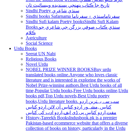
تاريخ جا ڪتاب پنھنجي پسنديده ويبسائيٽ تان
Sindhi Poetry سنڌي شاعري
Sindhi books Safarnama سفرناما
سنڌي ۾ سفرناما
Sindhi Sufi kalam Poetry books
Sindhi Sufi Kalam
Books.سنڌي ڪتاب صوفي بزرگن جي شاعري جو
ڪلام
Agriculture
Social Science
Urdu Books
Seerat UN Nabi
Religious Books
Novel Urdu
NOBEL PRIZE WINNER BOOKS
Buy urdu
translated books online.Anyone who loves classic
literature and is interested in exploring the works of
Nobel Prize-winning authors.Best Urdu books of all
time,Popular Urdu books,Free Urdu books online,Urdu
books pdf,Top Urdu novels,Best Urdu poetry
books,Urdu literature books. سب سے بہترین اردو
کتابیں ,مشہور اردو کتابیں آن لائن اردو کتابیں
مفت,اردو کتابیں پی ڈی ایف,اردو ادب کی کتابیں
History-Tareekh Books
Indusbook.pk is a premier
Pakistan-based ecommerce website that offers a diverse
collection of books on history, particularly in the Urdu