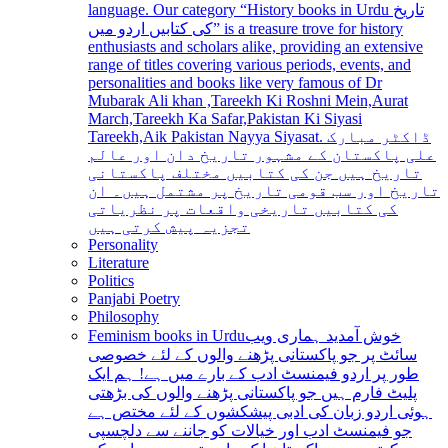
language. Our category “History books in Urdu تاریخ
کی کتابیں اردو میں” is a treasure trove for history
enthusiasts and scholars alike, providing an extensive
range of titles covering various periods, events, and
personalities and books like very famous of Dr
Mubarak Ali khan ,Tareekh Ki Roshni Mein,Aurat
March,Tareekh Ka Safar,Pakistan Ki Siyasi
Tareekh,Aik Pakistan Nayya Siyasat. ڈاکٹر مبارک
علی پاکستان کے مشہور تاریخ دان اور عالم
تاریخ ہیں جن کی کتابیں مختلف پاکستانی
تاریخ اور سب قومی تاریخ پر مشتمل ہیں۔ ان
کی کتابیں تاریخی واقعات پر نظریاتی
تجزیہ پیش کرتی ہیں
Personality
Literature
Politics
Panjabi Poetry
Philosophy
Feminism books in Urdu
خوش آمدید ہماری ویب
سائٹ پر جو پاکستانی پڑھنے والوں کے لئے خصوصی
طور پر اردو فیمنسٹ ادب کے بارے میں ہے! ہم ایک
پلیٹ فارم ہیں جو پاکستانی پڑھنے والوں کی بڑھتی
ہوئی اردو زبان کی ادبی پیشکشوں کے لئے مختص ہے
جو فیمنسٹ ادب اور خیالات کو جاننے سے دلچسپی