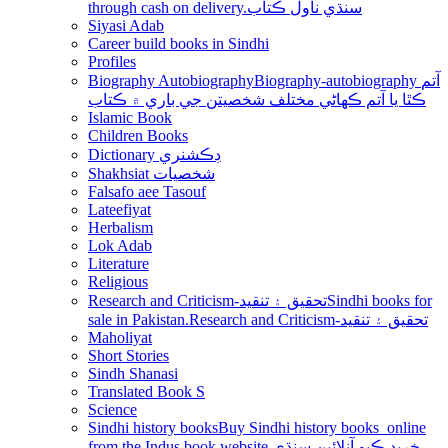
through cash on delivery.سنڌي ناول ڪتاب
Siyasi Adab
Career build books in Sindhi
Profiles
Biography Autobiography
Biography-autobiography آتم
ڪٿا يا آتم ڪھاڻي مختلف شخصيتن جي باري ۾ ڪتاب
Islamic Book
Children Books
Dictionary ڊڪشنري
Shakhsiat شخصيات
Falsafo aee Tasouf
Lateefiyat
Herbalism
Lok Adab
Literature
Religious
Research and Criticism-تحقيق ۽ تنقيد
Sindhi books for
sale in Pakistan.Research and Criticism-تحقيق ۽ تنقيد
Maholiyat
Short Stories
Sindh Shanasi
Translated Book S
Science
Sindhi history books
Buy Sindhi history books online
from the Indus book website.خريد ڪيو آنلائين سنڌي