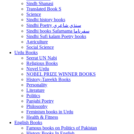
Sindh Shanasi
Translated Book S
Science
Sindhi history books
Sindhi Poetry سنڌي شاعري
Sindhi books Safarnama سفرناما
Sindhi Sufi kalam Poetry books
Agriculture
Social Science
Urdu Books
Seerat UN Nabi
Religious Books
Novel Urdu
NOBEL PRIZE WINNER BOOKS
History-Tareekh Books
Personality
Literature
Politics
Panjabi Poetry
Philosophy
Feminism books in Urdu
Health & Fitness
English Books
Famous books on Politics of Pakistan
History Books In English