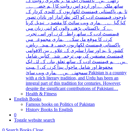
رکھتے ہیں۔ پاکستان ایک ماہر تحریری روایت کے
ساتھ ملک ہے اور اردو اس روایت کا اہم حصہ ہے۔
تاہم، پاکستانی فیمنسٹ لکھاریوں کے کلیدی کردار کے
باوجود، فیمنسٹ ادب کو اکثر نظرانداز اور نادان تصور
کیا گیا ہے۔ ہماری ویب سائٹ کا مقصد یہ تبدیل کرنا
ہے کہ پاکستانی پڑھنے والوں کو اپنی زبان میں
فیمنسٹ ادب کے ساتھ رابطہ کرنے اور اسے تجربہ
کرنے کا موقع مل سکے۔ ہماری مجموعہ میں
پاکستانی فیمنسٹ لکھاریوں جیسے فہمیدہ ریاض،
کشور ناہید اور سارا سلیری کے علاوہ، بین الاقوامی
فیمنسٹ مصنفین کی بھی ترجمہ شدہ کتابیں شامل
ہیں۔ ہم فیمنسٹ ادب کے ساتھ تعلق بنانے کے لئے ایک
محفوظ اور شامل ماحول پیدا کرنے کی اہمیت
سمجھتے ہیں۔ ہماری ویب سائ Pakistan is a country
with a rich literary tradition, and Urdu has been an
integral part of this tradition for centuries. However,
despite the significant contributions of Pakistani…
Health & Fitness
English Books
Famous books on Politics of Pakistan
History Books In English
0
Toggle website search
0
Search Books
Close