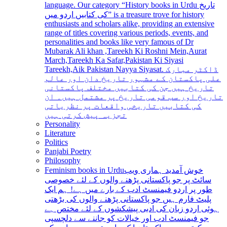
language. Our category “History books in Urdu تاریخ
کی کتابیں اردو میں” is a treasure trove for history
enthusiasts and scholars alike, providing an extensive
range of titles covering various periods, events, and
personalities and books like very famous of Dr
Mubarak Ali khan ,Tareekh Ki Roshni Mein,Aurat
March,Tareekh Ka Safar,Pakistan Ki Siyasi
Tareekh,Aik Pakistan Nayya Siyasat. ڈاکٹر مبارک
علی پاکستان کے مشہور تاریخ دان اور عالم
تاریخ ہیں جن کی کتابیں مختلف پاکستانی
تاریخ اور سب قومی تاریخ پر مشتمل ہیں۔ ان
کی کتابیں تاریخی واقعات پر نظریاتی
تجزیہ پیش کرتی ہیں
Personality
Literature
Politics
Panjabi Poetry
Philosophy
Feminism books in Urdu
خوش آمدید ہماری ویب
سائٹ پر جو پاکستانی پڑھنے والوں کے لئے خصوصی
طور پر اردو فیمنسٹ ادب کے بارے میں ہے! ہم ایک
پلیٹ فارم ہیں جو پاکستانی پڑھنے والوں کی بڑھتی
ہوئی اردو زبان کی ادبی پیشکشوں کے لئے مختص ہے
جو فیمنسٹ ادب اور خیالات کو جاننے سے دلچسپی