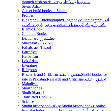
through cash on delivery.سنڌي ناول ڪتاب
Siyasi Adab
Career build books in Sindhi
Profiles
Biography Autobiography
Biography-autobiography آتم
ڪٿا يا آتم ڪھاڻي مختلف شخصيتن جي باري ۾ ڪتاب
Islamic Book
Children Books
Dictionary ڊڪشنري
Shakhsiat شخصيات
Falsafo aee Tasouf
Lateefiyat
Herbalism
Lok Adab
Literature
Religious
Research and Criticism-تحقيق ۽ تنقيد
Sindhi books for
sale in Pakistan.Research and Criticism-تحقيق ۽ تنقيد
Maholiyat
Short Stories
Sindh Shanasi
Translated Book S
Science
Sindhi history books
Buy Sindhi history books online
from the Indus book website.خريد ڪيو آنلائين سنڌي