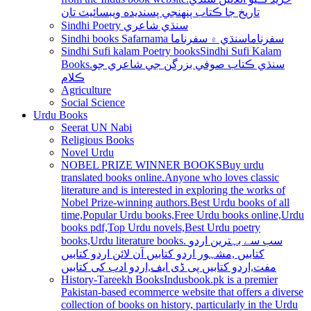
تاريخ جا ڪتاب پنھنجي پسنديده ويبسائيٽ تان
Sindhi Poetry سنڌي شاعري
Sindhi books Safarnama سفرناما
سنڌي ۾ سفرناما
Sindhi Sufi kalam Poetry books
Sindhi Sufi Kalam
Books.سنڌي ڪتاب صوفي بزرگن جي شاعري جو
ڪلام
Agriculture
Social Science
Urdu Books
Seerat UN Nabi
Religious Books
Novel Urdu
NOBEL PRIZE WINNER BOOKS
Buy urdu
translated books online.Anyone who loves classic
literature and is interested in exploring the works of
Nobel Prize-winning authors.Best Urdu books of all
time,Popular Urdu books,Free Urdu books online,Urdu
books pdf,Top Urdu novels,Best Urdu poetry
books,Urdu literature books. سب سے بہترین اردو
کتابیں ,مشہور اردو کتابیں آن لائن اردو کتابیں
مفت,اردو کتابیں پی ڈی ایف,اردو ادب کی کتابیں
History-Tareekh Books
Indusbook.pk is a premier
Pakistan-based ecommerce website that offers a diverse
collection of books on history, particularly in the Urdu