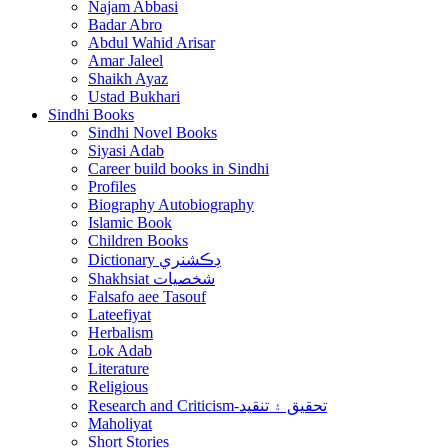
Najam Abbasi
Badar Abro
Abdul Wahid Arisar
Amar Jaleel
Shaikh Ayaz
Ustad Bukhari
Sindhi Books
Sindhi Novel Books
Siyasi Adab
Career build books in Sindhi
Profiles
Biography Autobiography
Islamic Book
Children Books
Dictionary ڊڪشنري
Shakhsiat شخصيات
Falsafo aee Tasouf
Lateefiyat
Herbalism
Lok Adab
Literature
Religious
Research and Criticism-تحقيق ۽ تنقيد
Maholiyat
Short Stories