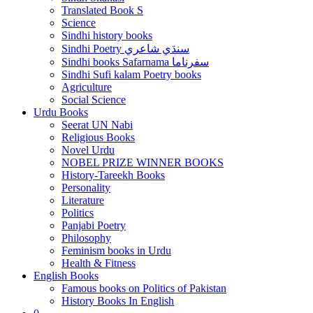
Translated Book S
Science
Sindhi history books
Sindhi Poetry سنڌي شاعري
Sindhi books Safarnama سفرناما
Sindhi Sufi kalam Poetry books
Agriculture
Social Science
Urdu Books
Seerat UN Nabi
Religious Books
Novel Urdu
NOBEL PRIZE WINNER BOOKS
History-Tareekh Books
Personality
Literature
Politics
Panjabi Poetry
Philosophy
Feminism books in Urdu
Health & Fitness
English Books
Famous books on Politics of Pakistan
History Books In English