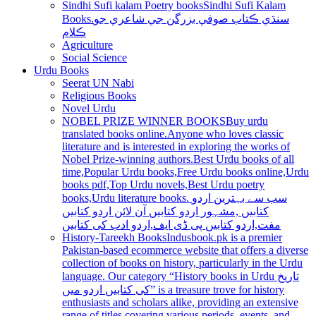
Sindhi Sufi kalam Poetry books
Sindhi Sufi Kalam
Books.سنڌي ڪتاب صوفي بزرگن جي شاعري جو
ڪلام
Agriculture
Social Science
Urdu Books
Seerat UN Nabi
Religious Books
Novel Urdu
NOBEL PRIZE WINNER BOOKS
Buy urdu
translated books online.Anyone who loves classic
literature and is interested in exploring the works of
Nobel Prize-winning authors.Best Urdu books of all
time,Popular Urdu books,Free Urdu books online,Urdu
books pdf,Top Urdu novels,Best Urdu poetry
books,Urdu literature books. سب سے بہترین اردو
کتابیں ,مشہور اردو کتابیں آن لائن اردو کتابیں
مفت,اردو کتابیں پی ڈی ایف,اردو ادب کی کتابیں
History-Tareekh Books
Indusbook.pk is a premier
Pakistan-based ecommerce website that offers a diverse
collection of books on history, particularly in the Urdu
language. Our category “History books in Urdu تاریخ
کی کتابیں اردو میں” is a treasure trove for history
enthusiasts and scholars alike, providing an extensive
range of titles covering various periods, events, and