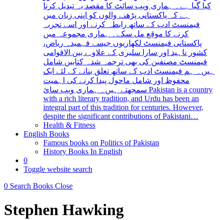
کیا گیا ہے۔ ہماری ویب سائٹ کا مقصد یہ تبدیل کرنا
ہے کہ پاکستانی پڑھنے والوں کو اپنی زبان میں
فیمنسٹ ادب کے ساتھ رابطہ کرنے اور اسے تجربہ
کرنے کا موقع مل سکے۔ ہماری مجموعہ میں
پاکستانی فیمنسٹ لکھاریوں جیسے فہمیدہ ریاض،
کشور ناہید اور سارا سلیری کے علاوہ، بین الاقوامی
فیمنسٹ مصنفین کی بھی ترجمہ شدہ کتابیں شامل
ہیں۔ ہم فیمنسٹ ادب کے ساتھ تعلق بنانے کے لئے ایک
محفوظ اور شامل ماحول پیدا کرنے کی اہمیت
سمجھتے ہیں۔ ہماری ویب سائ Pakistan is a country
with a rich literary tradition, and Urdu has been an
integral part of this tradition for centuries. However,
despite the significant contributions of Pakistani…
Health & Fitness
English Books
Famous books on Politics of Pakistan
History Books In English
0
Toggle website search
0
Search Books
Close
Stephen Hawking