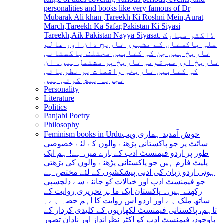
personalities and books like very famous of Dr
Mubarak Ali khan ,Tareekh Ki Roshni Mein,Aurat
March,Tareekh Ka Safar,Pakistan Ki Siyasi
Tareekh,Aik Pakistan Nayya Siyasat. ڈاکٹر مبارک
علی پاکستان کے مشہور تاریخ دان اور عالم
تاریخ ہیں جن کی کتابیں مختلف پاکستانی
تاریخ اور سب قومی تاریخ پر مشتمل ہیں۔ ان
کی کتابیں تاریخی واقعات پر نظریاتی
تجزیہ پیش کرتی ہیں
Personality
Literature
Politics
Panjabi Poetry
Philosophy
Feminism books in Urdu
خوش آمدید ہماری ویب
سائٹ پر جو پاکستانی پڑھنے والوں کے لئے خصوصی
طور پر اردو فیمنسٹ ادب کے بارے میں ہے! ہم ایک
پلیٹ فارم ہیں جو پاکستانی پڑھنے والوں کی بڑھتی
ہوئی اردو زبان کی ادبی پیشکشوں کے لئے مختص ہے
جو فیمنسٹ ادب اور خیالات کو جاننے سے دلچسپی
رکھتے ہیں۔ پاکستان ایک ماہر تحریری روایت کے
ساتھ ملک ہے اور اردو اس روایت کا اہم حصہ ہے۔
تاہم، پاکستانی فیمنسٹ لکھاریوں کے کلیدی کردار کے
باوجود، فیمنسٹ ادب کو اکثر نظرانداز اور نادان تصور