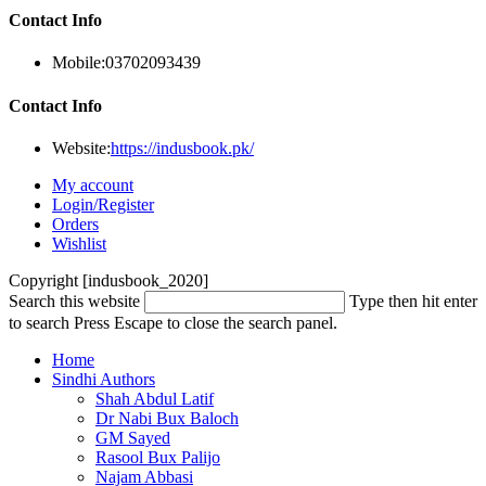
Contact Info
Mobile:
03702093439
Contact Info
Website:
https://indusbook.pk/
My account
Login/Register
Orders
Wishlist
Copyright [indusbook_2020]
Search this website
Type then hit enter
to search
Press Escape to close the search panel.
Home
Sindhi Authors
Shah Abdul Latif
Dr Nabi Bux Baloch
GM Sayed
Rasool Bux Palijo
Najam Abbasi