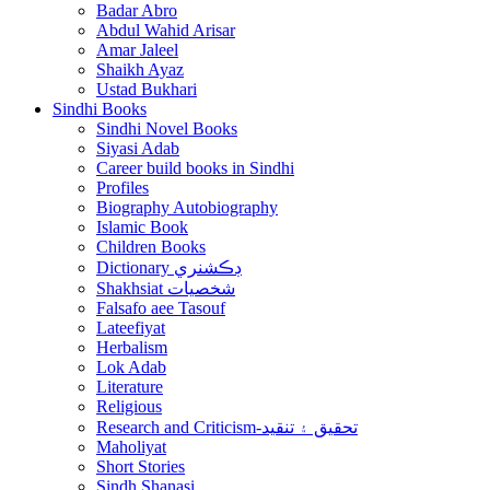
Badar Abro
Abdul Wahid Arisar
Amar Jaleel
Shaikh Ayaz
Ustad Bukhari
Sindhi Books
Sindhi Novel Books
Siyasi Adab
Career build books in Sindhi
Profiles
Biography Autobiography
Islamic Book
Children Books
Dictionary ڊڪشنري
Shakhsiat شخصيات
Falsafo aee Tasouf
Lateefiyat
Herbalism
Lok Adab
Literature
Religious
Research and Criticism-تحقيق ۽ تنقيد
Maholiyat
Short Stories
Sindh Shanasi