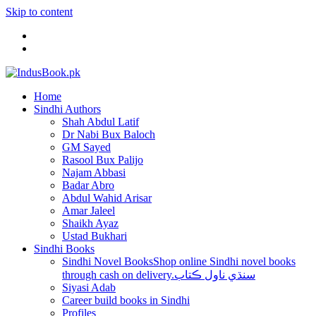
Skip to content
Home
Sindhi Authors
Shah Abdul Latif
Dr Nabi Bux Baloch
GM Sayed
Rasool Bux Palijo
Najam Abbasi
Badar Abro
Abdul Wahid Arisar
Amar Jaleel
Shaikh Ayaz
Ustad Bukhari
Sindhi Books
Sindhi Novel Books
Shop online Sindhi novel books
through cash on delivery.سنڌي ناول ڪتاب
Siyasi Adab
Career build books in Sindhi
Profiles