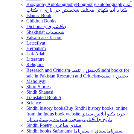
Biography Autobiography
Biography-autobiography آتم
ڪٿا يا آتم ڪھاڻي مختلف شخصيتن جي باري ۾ ڪتاب
Islamic Book
Children Books
Dictionary ڊڪشنري
Shakhsiat شخصيات
Falsafo aee Tasouf
Lateefiyat
Herbalism
Lok Adab
Literature
Religious
Research and Criticism-تحقيق ۽ تنقيد
Sindhi books for
sale in Pakistan.Research and Criticism-تحقيق ۽ تنقيد
Maholiyat
Short Stories
Sindh Shanasi
Translated Book S
Science
Sindhi history books
Buy Sindhi history books online
from the Indus book website.خريد ڪيو آنلائين سنڌي
تاريخ جا ڪتاب پنھنجي پسنديده ويبسائيٽ تان
Sindhi Poetry سنڌي شاعري
Sindhi books Safarnama سفرناما
سنڌي ۾ سفرناما