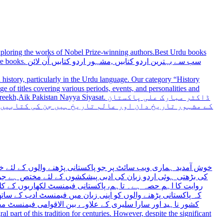
 exploring the works of Nobel Prize-winning authors.Best Urdu books
سب سے بہترین
history, particularly in the Urdu language. Our category “History
 Nayya Siyasat. ڈاکٹر مبارک علی پاکستان
کے مشہور تاریخ دان اور عالم تاریخ ہیں جن کی کتابیں
خوش آمدید ہماری ویب سائٹ پر جو پاکستانی پڑھنے والوں کے لئے خ
کی بڑھتی ہوئی اردو زبان کی ادبی پیشکشوں کے لئے مختص ہے جو 
روایت کا اہم حصہ ہے۔ تاہم، پاکستانی فیمنسٹ لکھاریوں کے کلید
کہ پاکستانی پڑھنے والوں کو اپنی زبان میں فیمنسٹ ادب کے س،
کشور ناہید اور سارا سلیری کے علاوہ، بین الاقوامی فیمنسٹ 