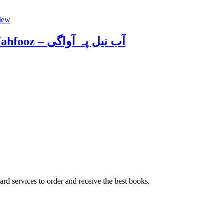
iew
Abb e Neel Py Awargi by Najeeb Mahfooz – آب نیل پہ آواگی
ard services to order and receive the best books.