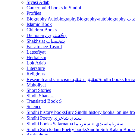
Siyasi Adab
Career build books in Sindhi
Profiles
Biography Autobiography
Biogr
Islamic Book
Children Books
Dictionary ڊڪشنري
Shakhsiat شخصيات
Falsafo aee Tasouf
Lateefiyat
Herbalism
Lok Adab
Literature
Religious
Research and Criticism-تحقيق ۽ تنقيد
Maholiyat
Short Stories
Sindh Shanasi
Translated Book S
Science
Sindhi history books
Sindhi Poetry سنڌي شاعري
Sindhi books Safarnama سفرناما
سنڌي ۾ سفرناما
Sindhi Sufi kalam Poetry books
Agriculture