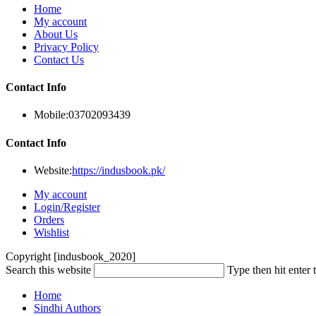
Home
My account
About Us
Privacy Policy
Contact Us
Contact Info
Mobile:
03702093439
Contact Info
Website:
https://indusbook.pk/
My account
Login/Register
Orders
Wishlist
Copyright [indusbook_2020]
Search this website
Type then hit enter 
Home
Sindhi Authors