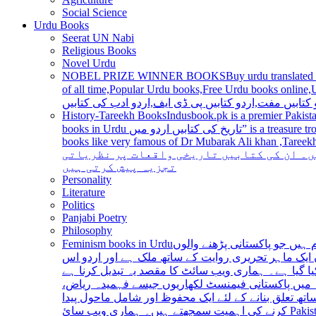
Social Science
Urdu Books
Seerat UN Nabi
Religious Books
Novel Urdu
NOBEL PRIZE WINNER BOOKS
Buy urdu translated
of all time,Popular Urdu books,Free Urdu books online,Urdu books pdf,Top Ur
 کتابیں مفت,اردو کتابیں پی ڈی ایف,اردو ادب کی کتابیں
History-Tareekh Books
Indusbook.pk is a premier Pakista
books in Urdu تاریخ کی کتابیں اردو میں” is a treasure trove for history enthusiasts and scholars alike, providing an extensive range of titles covering various periods, events, and personalities and
books like very famous of Dr Mubarak Ali khan ,Tareekh Ki Ros
ں۔ ان کی کتابیں تاریخی واقعات پر نظریاتی
تجزیہ پیش کرتی ہیں
Personality
Literature
Politics
Panjabi Poetry
Philosophy
Feminism books in Urdu
ہیں جو پاکستانی پڑھنے والوں
ایک ماہر تحریری روایت کے ساتھ ملک ہے اور اردو اس
یا گیا ہے۔ ہماری ویب سائٹ کا مقصد یہ تبدیل کرنا ہے
عہ میں پاکستانی فیمنسٹ لکھاریوں جیسے فہمیدہ ریاض
ھ تعلق بنانے کے لئے ایک محفوظ اور شامل ماحول پیدا
کرنے کی اہمیت سمجھتے ہیں۔ ہماری ویب سائ Pakistan is a country with a rich literary tradition, and Urdu has been an integral part of this tradition for centuries. However, despite the significant