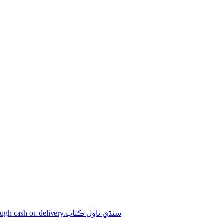
Shop online Sindhi novel books through cash on delivery.سنڌي ناول ڪتاب