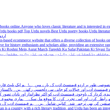
 books online.Anyone who loves classic literature and is interested in
du novels,Best Urdu poetry books,Urdu literature books.  اردو کتابیں ,مشہور اردو کتابیں آن لائن
اردو
n-based ecommerce website that offers a diverse collection of books on 
hni Mein,Aurat March,Tareekh Ka Safar,Pakistan Ki Siyasi Tareekh,Aik Pakistan
 مختلف پاکستانی تاریخ اور سب قومی تاریخ پر مشتمل ہی
صوصی طور پر اردو فیمنسٹ ادب کے بارے میں ہے! ہم ایک پلیٹ فارم 
فیمنسٹ ادب اور خیالات کو جاننے سے دلچسپی رکھتے ہیں۔ پاکستان 
ی کردار کے باوجود، فیمنسٹ ادب کو اکثر نظرانداز اور نادان تصور ک
اتھ رابطہ کرنے اور اسے تجربہ کرنے کا موقع مل سکے۔ ہماری مجمو
مصنفین کی بھی ترجمہ شدہ کتابیں شامل ہیں۔ ہم فیمنسٹ ادب کے سات