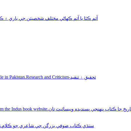
aphy-autobiography آتم ڪٿا يا آتم ڪھاڻي مختلف شخصيتن جي باري ۾ ڪتاب
Sindhi books for sale in Pakistan.Research and Criticism-تحقيق ۽ تنقيد
Buy Sindhi history books online from the Indus book website.سنديده ويبسائيٽ تان
Sindhi Sufi Kalam Books.سنڌي ڪتاب صوفي بزرگن جي شاعري جو ڪلام