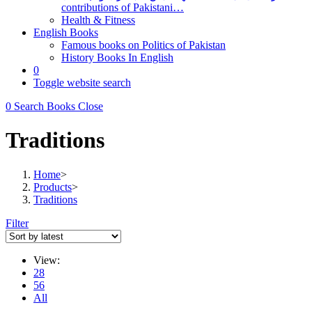
contributions of Pakistani…
Health & Fitness
English Books
Famous books on Politics of Pakistan
History Books In English
0
Toggle website search
0
Search Books
Close
Traditions
Home
>
Products
>
Traditions
Filter
View:
28
56
All