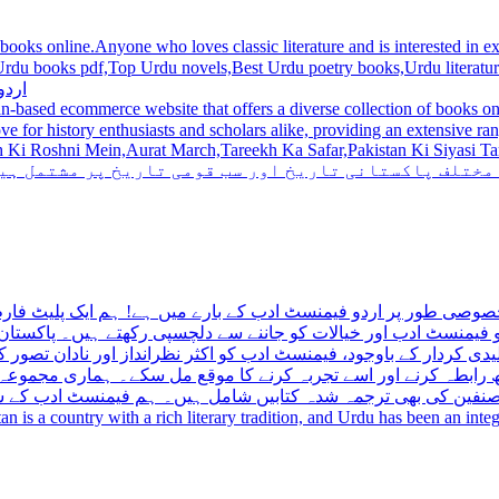
 books online.Anyone who loves classic literature and is interested in
du novels,Best Urdu poetry books,Urdu literature books.  اردو کتابیں ,مشہور اردو کتابیں آن لائن
اردو
n-based ecommerce website that offers a diverse collection of books on 
hni Mein,Aurat March,Tareekh Ka Safar,Pakistan Ki Siyasi Tareekh,Aik Pakistan
 مختلف پاکستانی تاریخ اور سب قومی تاریخ پر مشتمل ہی
صوصی طور پر اردو فیمنسٹ ادب کے بارے میں ہے! ہم ایک پلیٹ فارم 
فیمنسٹ ادب اور خیالات کو جاننے سے دلچسپی رکھتے ہیں۔ پاکستان 
ی کردار کے باوجود، فیمنسٹ ادب کو اکثر نظرانداز اور نادان تصور ک
اتھ رابطہ کرنے اور اسے تجربہ کرنے کا موقع مل سکے۔ ہماری مجمو
مصنفین کی بھی ترجمہ شدہ کتابیں شامل ہیں۔ ہم فیمنسٹ ادب کے سات