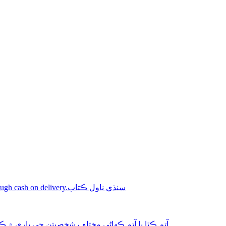
Shop online Sindhi novel books through cash on delivery.سنڌي ناول ڪتاب
aphy-autobiography آتم ڪٿا يا آتم ڪھاڻي مختلف شخصيتن جي باري ۾ ڪتاب