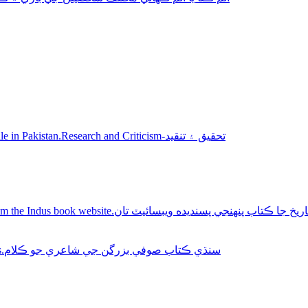
Sindhi books for sale in Pakistan.Research and Criticism-تحقيق ۽ تنقيد
Buy Sindhi history books online from the Indus book website.سنديده ويبسائيٽ تان
Sindhi Sufi Kalam Books.سنڌي ڪتاب صوفي بزرگن جي شاعري جو ڪلام