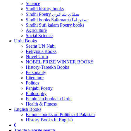
Science
Sindhi history books
Sindhi Poetry سنڌي شاعري
Sindhi books Safarnama سفرناما
Sindhi Sufi kalam Poetry books
Agriculture
Social Science
Urdu Books
Seerat UN Nabi
Religious Books
Novel Urdu
NOBEL PRIZE WINNER BOOKS
History-Tareekh Books
Personality
Literature
Politics
Panjabi Poetry
Philosophy
Feminism books in Urdu
Health & Fitness
English Books
Famous books on Politics of Pakistan
History Books In English
0
Toggle website search