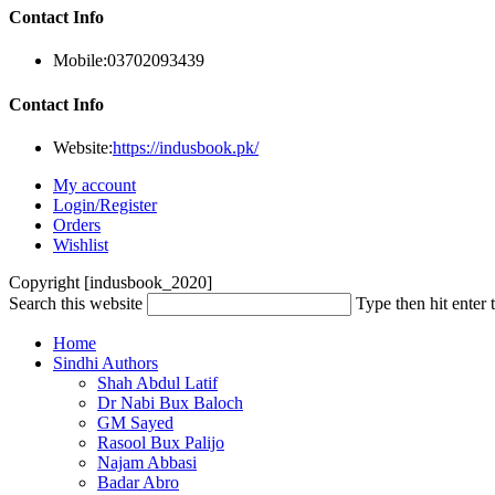
Contact Info
Mobile:
03702093439
Contact Info
Website:
https://indusbook.pk/
My account
Login/Register
Orders
Wishlist
Copyright [indusbook_2020]
Search this website
Type then hit enter 
Home
Sindhi Authors
Shah Abdul Latif
Dr Nabi Bux Baloch
GM Sayed
Rasool Bux Palijo
Najam Abbasi
Badar Abro