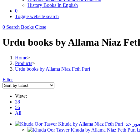
History Books In English
0
Toggle website search
0
Search Books
Close
Urdu books by Allama Niaz Fet
Home
>
Products
>
Urdu books by Allama Niaz Feth Puri
Filter
View:
28
56
All