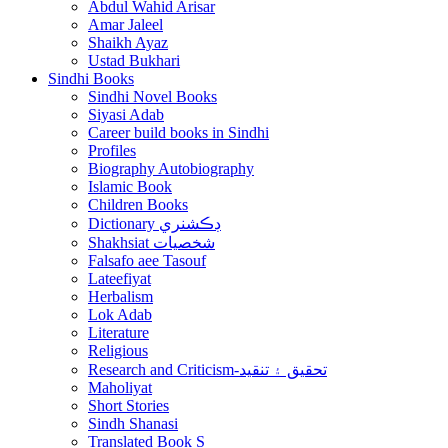
Abdul Wahid Arisar
Amar Jaleel
Shaikh Ayaz
Ustad Bukhari
Sindhi Books
Sindhi Novel Books
Siyasi Adab
Career build books in Sindhi
Profiles
Biography Autobiography
Islamic Book
Children Books
Dictionary ڊڪشنري
Shakhsiat شخصيات
Falsafo aee Tasouf
Lateefiyat
Herbalism
Lok Adab
Literature
Religious
Research and Criticism-تحقيق ۽ تنقيد
Maholiyat
Short Stories
Sindh Shanasi
Translated Book S