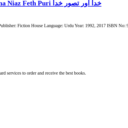
Khuda Oor Tasver Khuda by Allama Niaz Feth Puri خدا اور تصور خدا
5 Publisher: Fiction House Language: Urdu Year: 1992, 2017 ISBN No
ard services to order and receive the best books.