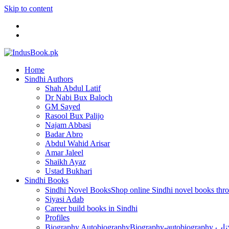
Skip to content
Home
Sindhi Authors
Shah Abdul Latif
Dr Nabi Bux Baloch
GM Sayed
Rasool Bux Palijo
Najam Abbasi
Badar Abro
Abdul Wahid Arisar
Amar Jaleel
Shaikh Ayaz
Ustad Bukhari
Sindhi Books
Sindhi Novel Books
Siyasi Adab
Career build books in Sindhi
Profiles
Biography Autobiography
Biogr