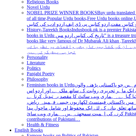
Religious Books
Novel Urdu
NOBEL PRIZE WINNER BOOKS
Buy urdu translated
of all time,Popular Urdu books,Free Urdu books online,Urdu books pdf,Top Ur
 کتابیں مفت,اردو کتابیں پی ڈی ایف,اردو ادب کی کتابیں
History-Tareekh Books
Indusbook.pk is a premier Pakista
books in Urdu تاریخ کی کتابیں اردو میں” is a treasure trove for history enthusiasts and scholars alike, providing an extensive range of titles covering various periods, events, and personalities and
books like very famous of Dr Mubarak Ali khan ,Tareekh Ki Ros
ں۔ ان کی کتابیں تاریخی واقعات پر نظریاتی
تجزیہ پیش کرتی ہیں
Personality
Literature
Politics
Panjabi Poetry
Philosophy
Feminism books in Urdu
ہیں جو پاکستانی پڑھنے والوں
ایک ماہر تحریری روایت کے ساتھ ملک ہے اور اردو اس
یا گیا ہے۔ ہماری ویب سائٹ کا مقصد یہ تبدیل کرنا ہے
عہ میں پاکستانی فیمنسٹ لکھاریوں جیسے فہمیدہ ریاض
ھ تعلق بنانے کے لئے ایک محفوظ اور شامل ماحول پیدا
کرنے کی اہمیت سمجھتے ہیں۔ ہماری ویب سائ Pakistan is a country with a rich literary tradition, and Urdu has been an integral part of this tradition for centuries. However, despite the significant
contributions of Pakistani…
Health & Fitness
English Books
Famous books on Politics of Pakistan