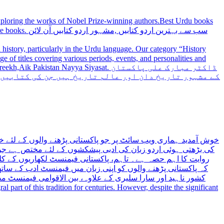
 exploring the works of Nobel Prize-winning authors.Best Urdu books
سب سے بہترین
history, particularly in the Urdu language. Our category “History
 Nayya Siyasat. ڈاکٹر مبارک علی پاکستان
کے مشہور تاریخ دان اور عالم تاریخ ہیں جن کی کتابیں
خوش آمدید ہماری ویب سائٹ پر جو پاکستانی پڑھنے والوں کے لئے خ
کی بڑھتی ہوئی اردو زبان کی ادبی پیشکشوں کے لئے مختص ہے جو 
روایت کا اہم حصہ ہے۔ تاہم، پاکستانی فیمنسٹ لکھاریوں کے کلید
کہ پاکستانی پڑھنے والوں کو اپنی زبان میں فیمنسٹ ادب کے س،
کشور ناہید اور سارا سلیری کے علاوہ، بین الاقوامی فیمنسٹ 