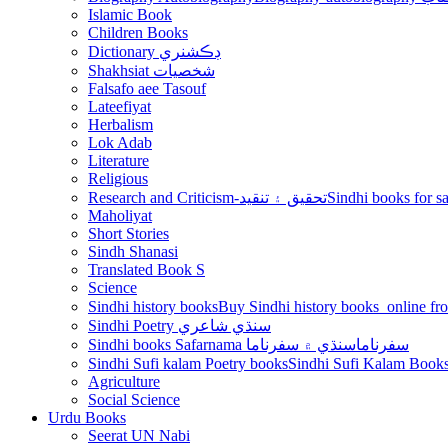
Islamic Book
Children Books
Dictionary ڊڪشنري
Shakhsiat شخصيات
Falsafo aee Tasouf
Lateefiyat
Herbalism
Lok Adab
Literature
Religious
Research and Criticism-تحقيق ۽ تنقيد
Maholiyat
Short Stories
Sindh Shanasi
Translated Book S
Science
Sindhi history books
Sindhi Poetry سنڌي شاعري
Sindhi books Safarnama سفرناما
سنڌي ۾ سفرناما
Sindhi Sufi kalam Poetry books
Agriculture
Social Science
Urdu Books
Seerat UN Nabi