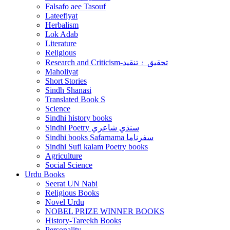
Falsafo aee Tasouf
Lateefiyat
Herbalism
Lok Adab
Literature
Religious
Research and Criticism-تحقيق ۽ تنقيد
Maholiyat
Short Stories
Sindh Shanasi
Translated Book S
Science
Sindhi history books
Sindhi Poetry سنڌي شاعري
Sindhi books Safarnama سفرناما
Sindhi Sufi kalam Poetry books
Agriculture
Social Science
Urdu Books
Seerat UN Nabi
Religious Books
Novel Urdu
NOBEL PRIZE WINNER BOOKS
History-Tareekh Books
Personality