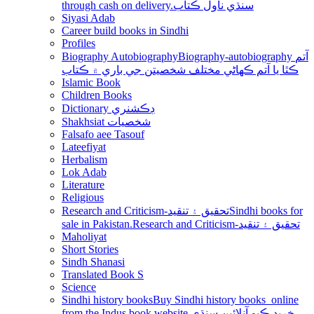
through cash on delivery.سنڌي ناول ڪتاب
Siyasi Adab
Career build books in Sindhi
Profiles
Biography Autobiography
Biography-autobiography آتم
ڪٿا يا آتم ڪھاڻي مختلف شخصيتن جي باري ۾ ڪتاب
Islamic Book
Children Books
Dictionary ڊڪشنري
Shakhsiat شخصيات
Falsafo aee Tasouf
Lateefiyat
Herbalism
Lok Adab
Literature
Religious
Research and Criticism-تحقيق ۽ تنقيد
Sindhi books for
sale in Pakistan.Research and Criticism-تحقيق ۽ تنقيد
Maholiyat
Short Stories
Sindh Shanasi
Translated Book S
Science
Sindhi history books
Buy Sindhi history books online
from the Indus book website.خريد ڪيو آنلائين سنڌي