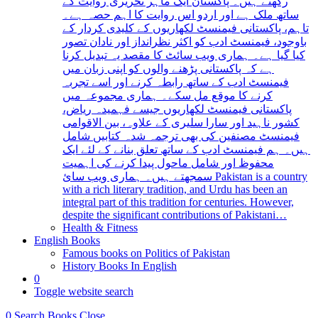
رکھتے ہیں۔ پاکستان ایک ماہر تحریری روایت کے
ساتھ ملک ہے اور اردو اس روایت کا اہم حصہ ہے۔
تاہم، پاکستانی فیمنسٹ لکھاریوں کے کلیدی کردار کے
باوجود، فیمنسٹ ادب کو اکثر نظرانداز اور نادان تصور
کیا گیا ہے۔ ہماری ویب سائٹ کا مقصد یہ تبدیل کرنا
ہے کہ پاکستانی پڑھنے والوں کو اپنی زبان میں
فیمنسٹ ادب کے ساتھ رابطہ کرنے اور اسے تجربہ
کرنے کا موقع مل سکے۔ ہماری مجموعہ میں
پاکستانی فیمنسٹ لکھاریوں جیسے فہمیدہ ریاض،
کشور ناہید اور سارا سلیری کے علاوہ، بین الاقوامی
فیمنسٹ مصنفین کی بھی ترجمہ شدہ کتابیں شامل
ہیں۔ ہم فیمنسٹ ادب کے ساتھ تعلق بنانے کے لئے ایک
محفوظ اور شامل ماحول پیدا کرنے کی اہمیت
سمجھتے ہیں۔ ہماری ویب سائ Pakistan is a country
with a rich literary tradition, and Urdu has been an
integral part of this tradition for centuries. However,
despite the significant contributions of Pakistani…
Health & Fitness
English Books
Famous books on Politics of Pakistan
History Books In English
0
Toggle website search
0
Search Books
Close