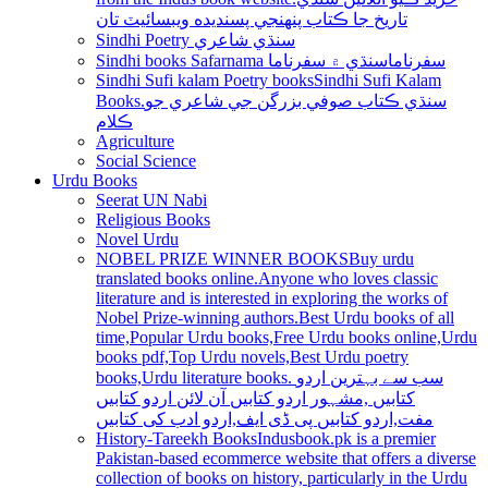
تاريخ جا ڪتاب پنھنجي پسنديده ويبسائيٽ تان
Sindhi Poetry سنڌي شاعري
Sindhi books Safarnama سفرناما
سنڌي ۾ سفرناما
Sindhi Sufi kalam Poetry books
Sindhi Sufi Kalam
Books.سنڌي ڪتاب صوفي بزرگن جي شاعري جو
ڪلام
Agriculture
Social Science
Urdu Books
Seerat UN Nabi
Religious Books
Novel Urdu
NOBEL PRIZE WINNER BOOKS
Buy urdu
translated books online.Anyone who loves classic
literature and is interested in exploring the works of
Nobel Prize-winning authors.Best Urdu books of all
time,Popular Urdu books,Free Urdu books online,Urdu
books pdf,Top Urdu novels,Best Urdu poetry
books,Urdu literature books. سب سے بہترین اردو
کتابیں ,مشہور اردو کتابیں آن لائن اردو کتابیں
مفت,اردو کتابیں پی ڈی ایف,اردو ادب کی کتابیں
History-Tareekh Books
Indusbook.pk is a premier
Pakistan-based ecommerce website that offers a diverse
collection of books on history, particularly in the Urdu