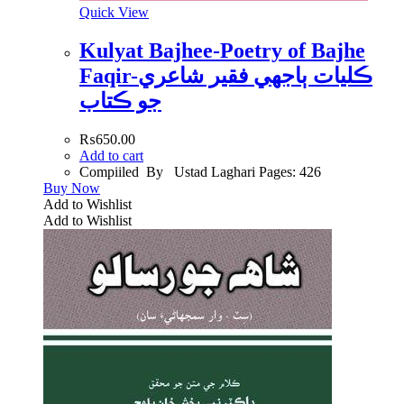
Quick View
Kulyat Bajhee-Poetry of Bajhe
Faqir-ڪليات ٻاجھي فقير شاعري
جو ڪتاب
₨
650.00
Add to cart
Compiiled By Ustad Laghari Pages: 426
Buy Now
Add to Wishlist
Add to Wishlist