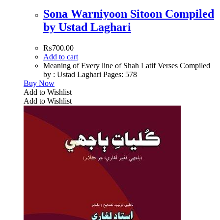
Sona Warniyoon Sitoon Compiled
by Ustad Laghari
₨
700.00
Add to cart
Meaning of Every line of Shah Latif Verses Compiled
by : Ustad Laghari Pages: 578
Buy Now
Add to Wishlist
Add to Wishlist