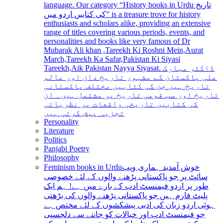
language. Our category “History books in Urdu تاریخ
کی کتابیں اردو میں” is a treasure trove for history
enthusiasts and scholars alike, providing an extensive
range of titles covering various periods, events, and
personalities and books like very famous of Dr
Mubarak Ali khan ,Tareekh Ki Roshni Mein,Aurat
March,Tareekh Ka Safar,Pakistan Ki Siyasi
Tareekh,Aik Pakistan Nayya Siyasat. ڈاکٹر مبارک
علی پاکستان کے مشہور تاریخ دان اور عالم
تاریخ ہیں جن کی کتابیں مختلف پاکستانی
تاریخ اور سب قومی تاریخ پر مشتمل ہیں۔ ان
کی کتابیں تاریخی واقعات پر نظریاتی
تجزیہ پیش کرتی ہیں
Personality
Literature
Politics
Panjabi Poetry
Philosophy
Feminism books in Urdu
خوش آمدید ہماری ویب
سائٹ پر جو پاکستانی پڑھنے والوں کے لئے خصوصی
طور پر اردو فیمنسٹ ادب کے بارے میں ہے! ہم ایک
پلیٹ فارم ہیں جو پاکستانی پڑھنے والوں کی بڑھتی
ہوئی اردو زبان کی ادبی پیشکشوں کے لئے مختص ہے
جو فیمنسٹ ادب اور خیالات کو جاننے سے دلچسپی