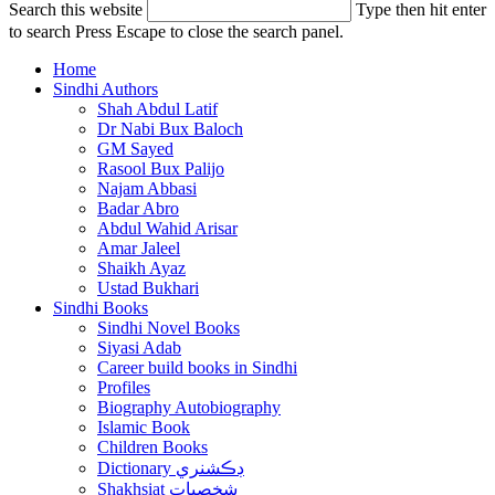
Search this website
Type then hit enter
to search
Press Escape to close the search panel.
Home
Sindhi Authors
Shah Abdul Latif
Dr Nabi Bux Baloch
GM Sayed
Rasool Bux Palijo
Najam Abbasi
Badar Abro
Abdul Wahid Arisar
Amar Jaleel
Shaikh Ayaz
Ustad Bukhari
Sindhi Books
Sindhi Novel Books
Siyasi Adab
Career build books in Sindhi
Profiles
Biography Autobiography
Islamic Book
Children Books
Dictionary ڊڪشنري
Shakhsiat شخصيات