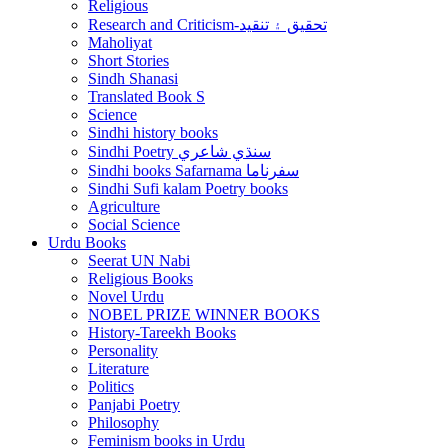
Religious
Research and Criticism-تحقيق ۽ تنقيد
Maholiyat
Short Stories
Sindh Shanasi
Translated Book S
Science
Sindhi history books
Sindhi Poetry سنڌي شاعري
Sindhi books Safarnama سفرناما
Sindhi Sufi kalam Poetry books
Agriculture
Social Science
Urdu Books
Seerat UN Nabi
Religious Books
Novel Urdu
NOBEL PRIZE WINNER BOOKS
History-Tareekh Books
Personality
Literature
Politics
Panjabi Poetry
Philosophy
Feminism books in Urdu