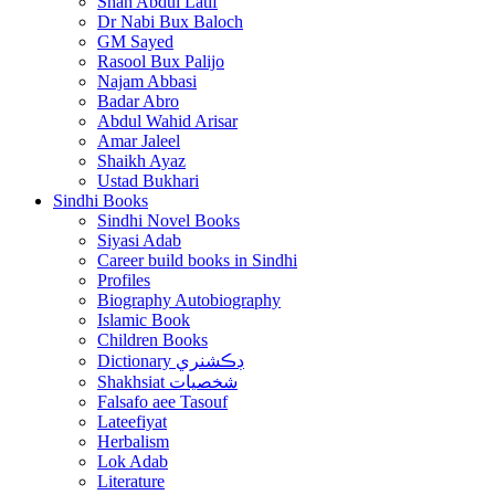
Shah Abdul Latif
Dr Nabi Bux Baloch
GM Sayed
Rasool Bux Palijo
Najam Abbasi
Badar Abro
Abdul Wahid Arisar
Amar Jaleel
Shaikh Ayaz
Ustad Bukhari
Sindhi Books
Sindhi Novel Books
Siyasi Adab
Career build books in Sindhi
Profiles
Biography Autobiography
Islamic Book
Children Books
Dictionary ڊڪشنري
Shakhsiat شخصيات
Falsafo aee Tasouf
Lateefiyat
Herbalism
Lok Adab
Literature