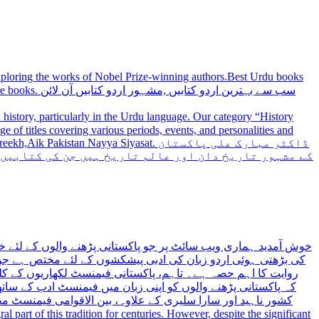
 exploring the works of Nobel Prize-winning authors.Best Urdu books
سب سے بہترین
history, particularly in the Urdu language. Our category “History
 Nayya Siyasat. ڈاکٹر مبارک علی پاکستان
کے مشہور تاریخ دان اور عالم تاریخ ہیں جن کی کتابیں
خوش آمدید ہماری ویب سائٹ پر جو پاکستانی پڑھنے والوں کے لئے خ
کی بڑھتی ہوئی اردو زبان کی ادبی پیشکشوں کے لئے مختص ہے جو 
روایت کا اہم حصہ ہے۔ تاہم، پاکستانی فیمنسٹ لکھاریوں کے کلید
کہ پاکستانی پڑھنے والوں کو اپنی زبان میں فیمنسٹ ادب کے س،
کشور ناہید اور سارا سلیری کے علاوہ، بین الاقوامی فیمنسٹ 