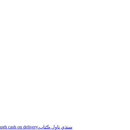
Shop online Sindhi novel books through cash on delivery.سنڌي ناول ڪتاب