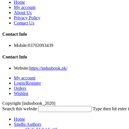
Home
My account
About Us
Privacy Policy
Contact Us
Contact Info
Mobile:
03702093439
Contact Info
Website:
https://indusbook.pk/
My account
Login/Register
Orders
Wishlist
Copyright [indusbook_2020]
Search this website
Type then hit enter 
Home
Sindhi Authors