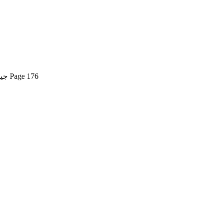
Jeko Budh Sekhareyo- Walpola Rahula translation Parwez Solangi جيڪو ٻڌ سيکاريو ليکڪ والپول راهول سنڌيڪار پرويز سولنگي Page 176