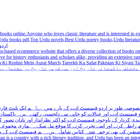
 books online.Anyone who loves classic literature and is interested in
du novels,Best Urdu poetry books,Urdu literature books.  اردو کتابیں ,مشہور اردو کتابیں آن لائن
اردو
n-based ecommerce website that offers a diverse collection of books on 
hni Mein,Aurat March,Tareekh Ka Safar,Pakistan Ki Siyasi Tareekh,Aik Pakistan
 مختلف پاکستانی تاریخ اور سب قومی تاریخ پر مشتمل ہی
صوصی طور پر اردو فیمنسٹ ادب کے بارے میں ہے! ہم ایک پلیٹ فارم 
فیمنسٹ ادب اور خیالات کو جاننے سے دلچسپی رکھتے ہیں۔ پاکستان 
ی کردار کے باوجود، فیمنسٹ ادب کو اکثر نظرانداز اور نادان تصور ک
اتھ رابطہ کرنے اور اسے تجربہ کرنے کا موقع مل سکے۔ ہماری مجمو
مصنفین کی بھی ترجمہ شدہ کتابیں شامل ہیں۔ ہم فیمنسٹ ادب کے سات