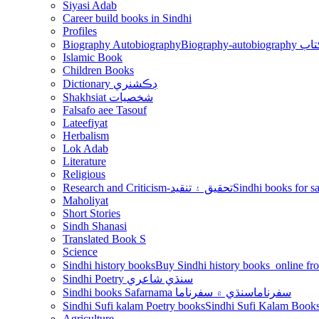
Siyasi Adab
Career build books in Sindhi
Profiles
Biography Autobiography
Biogr
Islamic Book
Children Books
Dictionary ڊڪشنري
Shakhsiat شخصيات
Falsafo aee Tasouf
Lateefiyat
Herbalism
Lok Adab
Literature
Religious
Research and Criticism-تحقيق ۽ تنقيد
Maholiyat
Short Stories
Sindh Shanasi
Translated Book S
Science
Sindhi history books
Sindhi Poetry سنڌي شاعري
Sindhi books Safarnama سفرناما
سنڌي ۾ سفرناما
Sindhi Sufi kalam Poetry books
Agriculture