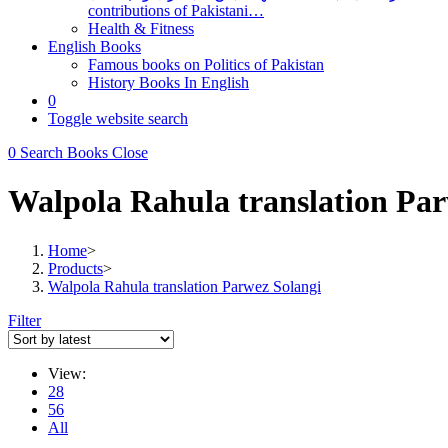
contributions of Pakistani…
Health & Fitness
English Books
Famous books on Politics of Pakistan
History Books In English
0
Toggle website search
0
Search Books
Close
Walpola Rahula translation Par
Home
>
Products
>
Walpola Rahula translation Parwez Solangi
Filter
View:
28
56
All