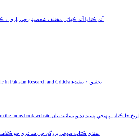
aphy-autobiography آتم ڪٿا يا آتم ڪھاڻي مختلف شخصيتن جي باري ۾ ڪتاب
Sindhi books for sale in Pakistan.Research and Criticism-تحقيق ۽ تنقيد
Buy Sindhi history books online from the Indus book website.سنديده ويبسائيٽ تان
Sindhi Sufi Kalam Books.سنڌي ڪتاب صوفي بزرگن جي شاعري جو ڪلام