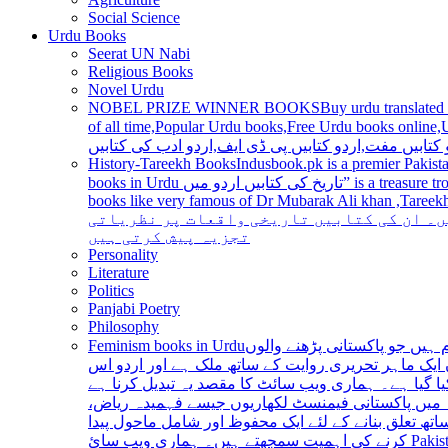
Social Science
Urdu Books
Seerat UN Nabi
Religious Books
Novel Urdu
NOBEL PRIZE WINNER BOOKS
Buy urdu translated
of all time,Popular Urdu books,Free Urdu books online,Urdu books pdf,Top Ur
 کتابیں مفت,اردو کتابیں پی ڈی ایف,اردو ادب کی کتابیں
History-Tareekh Books
Indusbook.pk is a premier Pakista
books in Urdu تاریخ کی کتابیں اردو میں” is a treasure trove for history enthusiasts and scholars alike, providing an extensive range of titles covering various periods, events, and personalities and
books like very famous of Dr Mubarak Ali khan ,Tareekh Ki Ros
ں۔ ان کی کتابیں تاریخی واقعات پر نظریاتی
تجزیہ پیش کرتی ہیں
Personality
Literature
Politics
Panjabi Poetry
Philosophy
Feminism books in Urdu
ہیں جو پاکستانی پڑھنے والوں
ایک ماہر تحریری روایت کے ساتھ ملک ہے اور اردو اس
یا گیا ہے۔ ہماری ویب سائٹ کا مقصد یہ تبدیل کرنا ہے
عہ میں پاکستانی فیمنسٹ لکھاریوں جیسے فہمیدہ ریاض
ھ تعلق بنانے کے لئے ایک محفوظ اور شامل ماحول پیدا
کرنے کی اہمیت سمجھتے ہیں۔ ہماری ویب سائ Pakistan is a country with a rich literary tradition, and Urdu has been an integral part of this tradition for centuries. However, despite the significant