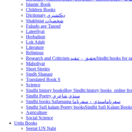
Islamic Book
Children Books
Dictionary ڊڪشنري
Shakhsiat شخصيات
Falsafo aee Tasouf
Lateefiyat
Herbalism
Lok Adab
Literature
Religious
Research and Criticism-تحقيق ۽ تنقيد
Maholiyat
Short Stories
Sindh Shanasi
Translated Book S
Science
Sindhi history books
Sindhi Poetry سنڌي شاعري
Sindhi books Safarnama سفرناما
سنڌي ۾ سفرناما
Sindhi Sufi kalam Poetry books
Agriculture
Social Science
Urdu Books
Seerat UN Nabi