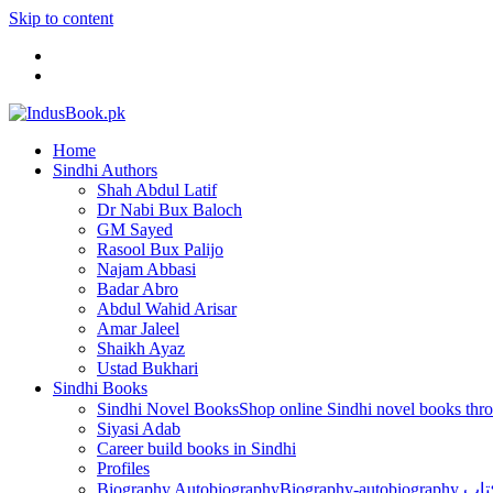
Skip to content
Home
Sindhi Authors
Shah Abdul Latif
Dr Nabi Bux Baloch
GM Sayed
Rasool Bux Palijo
Najam Abbasi
Badar Abro
Abdul Wahid Arisar
Amar Jaleel
Shaikh Ayaz
Ustad Bukhari
Sindhi Books
Sindhi Novel Books
Siyasi Adab
Career build books in Sindhi
Profiles
Biography Autobiography
Biogr