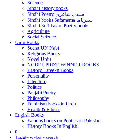
Science
Sindhi history books
Sindhi Poetry سنڌي شاعري
Sindhi books Safarnama سفرناما
Sindhi Sufi kalam Poetry books
Agriculture
Social Science
Urdu Books
Seerat UN Nabi
Religious Books
Novel Urdu
NOBEL PRIZE WINNER BOOKS
History-Tareekh Books
Personality
Literature
Politics
Panjabi Poetry
Philosophy
Feminism books in Urdu
Health & Fitness
English Books
Famous books on Politics of Pakistan
History Books In English
0
Toggle website search