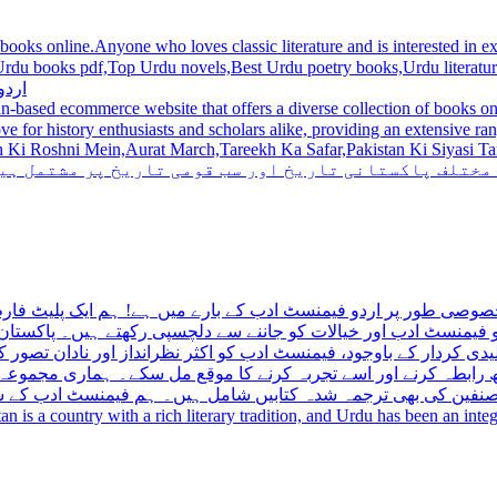
 books online.Anyone who loves classic literature and is interested in
du novels,Best Urdu poetry books,Urdu literature books.  اردو کتابیں ,مشہور اردو کتابیں آن لائن
اردو
n-based ecommerce website that offers a diverse collection of books on 
hni Mein,Aurat March,Tareekh Ka Safar,Pakistan Ki Siyasi Tareekh,Aik Pakistan
 مختلف پاکستانی تاریخ اور سب قومی تاریخ پر مشتمل ہی
صوصی طور پر اردو فیمنسٹ ادب کے بارے میں ہے! ہم ایک پلیٹ فارم 
فیمنسٹ ادب اور خیالات کو جاننے سے دلچسپی رکھتے ہیں۔ پاکستان 
ی کردار کے باوجود، فیمنسٹ ادب کو اکثر نظرانداز اور نادان تصور ک
اتھ رابطہ کرنے اور اسے تجربہ کرنے کا موقع مل سکے۔ ہماری مجمو
مصنفین کی بھی ترجمہ شدہ کتابیں شامل ہیں۔ ہم فیمنسٹ ادب کے سات