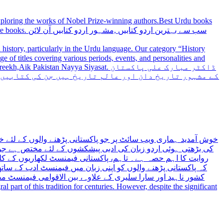
 exploring the works of Nobel Prize-winning authors.Best Urdu books
سب سے بہترین
history, particularly in the Urdu language. Our category “History
 Nayya Siyasat. ڈاکٹر مبارک علی پاکستان
کے مشہور تاریخ دان اور عالم تاریخ ہیں جن کی کتابیں
خوش آمدید ہماری ویب سائٹ پر جو پاکستانی پڑھنے والوں کے لئے خ
کی بڑھتی ہوئی اردو زبان کی ادبی پیشکشوں کے لئے مختص ہے جو 
روایت کا اہم حصہ ہے۔ تاہم، پاکستانی فیمنسٹ لکھاریوں کے کلید
کہ پاکستانی پڑھنے والوں کو اپنی زبان میں فیمنسٹ ادب کے س،
کشور ناہید اور سارا سلیری کے علاوہ، بین الاقوامی فیمنسٹ 