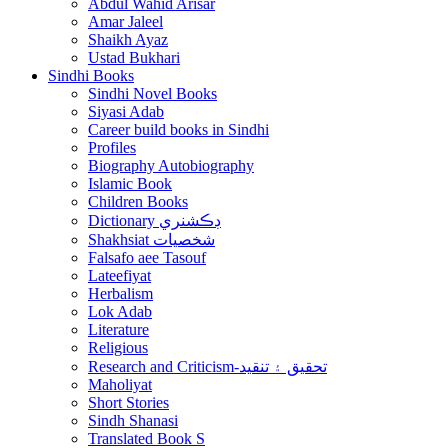
Abdul Wahid Arisar
Amar Jaleel
Shaikh Ayaz
Ustad Bukhari
Sindhi Books
Sindhi Novel Books
Siyasi Adab
Career build books in Sindhi
Profiles
Biography Autobiography
Islamic Book
Children Books
Dictionary ڊڪشنري
Shakhsiat شخصيات
Falsafo aee Tasouf
Lateefiyat
Herbalism
Lok Adab
Literature
Religious
Research and Criticism-تحقيق ۽ تنقيد
Maholiyat
Short Stories
Sindh Shanasi
Translated Book S