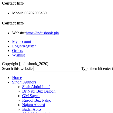
Contact Info
Mobile:
03702093439
Contact Info
Website:
https://indusbook.pk/
My account
Login/Register
Orders
Wishlist
Copyright [indusbook_2020]
Search this website
Type then hit enter 
Home
Sindhi Authors
Shah Abdul Latif
Dr Nabi Bux Baloch
GM Sayed
Rasool Bux Palijo
Najam Abbasi
Badar Abro