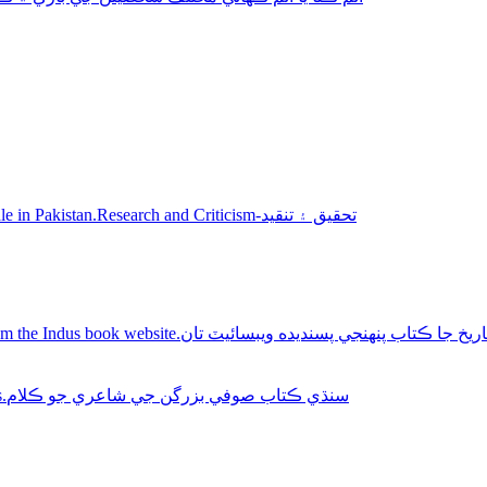
Sindhi books for sale in Pakistan.Research and Criticism-تحقيق ۽ تنقيد
Buy Sindhi history books online from the Indus book website.سنديده ويبسائيٽ تان
Sindhi Sufi Kalam Books.سنڌي ڪتاب صوفي بزرگن جي شاعري جو ڪلام