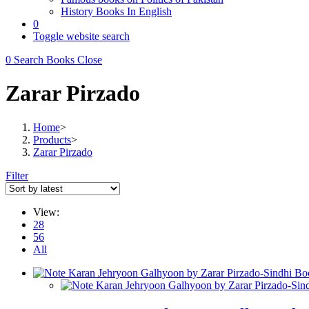
History Books In English
0
Toggle website search
0
Search Books
Close
Zarar Pirzado
Home
>
Products
>
Zarar Pirzado
Filter
View:
28
56
All