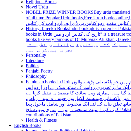
Religious Books
Novel Urdu
NOBEL PRIZE WINNER BOOKS
Buy urdu translated
of all time,Popular Urdu books,Free Urdu books online,Urdu books pdf,Top Ur
 کتابیں مفت,اردو کتابیں پی ڈی ایف,اردو ادب کی کتابیں
History-Tareekh Books
Indusbook.pk is a premier Pakista
books in Urdu تاریخ کی کتابیں اردو میں” is a treasure trove for history enthusiasts and scholars alike, providing an extensive range of titles covering various periods, events, and personalities and
books like very famous of Dr Mubarak Ali khan ,Tareekh Ki Ros
ں۔ ان کی کتابیں تاریخی واقعات پر نظریاتی
تجزیہ پیش کرتی ہیں
Personality
Literature
Politics
Panjabi Poetry
Philosophy
Feminism books in Urdu
ہیں جو پاکستانی پڑھنے والوں
ایک ماہر تحریری روایت کے ساتھ ملک ہے اور اردو اس
یا گیا ہے۔ ہماری ویب سائٹ کا مقصد یہ تبدیل کرنا ہے
عہ میں پاکستانی فیمنسٹ لکھاریوں جیسے فہمیدہ ریاض
ھ تعلق بنانے کے لئے ایک محفوظ اور شامل ماحول پیدا
کرنے کی اہمیت سمجھتے ہیں۔ ہماری ویب سائ Pakistan is a country with a rich literary tradition, and Urdu has been an integral part of this tradition for centuries. However, despite the significant
contributions of Pakistani…
Health & Fitness
English Books
Famous books on Politics of Pakistan