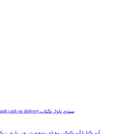
Shop online Sindhi novel books through cash on delivery.سنڌي ناول ڪتاب
aphy-autobiography آتم ڪٿا يا آتم ڪھاڻي مختلف شخصيتن جي باري ۾ ڪتاب