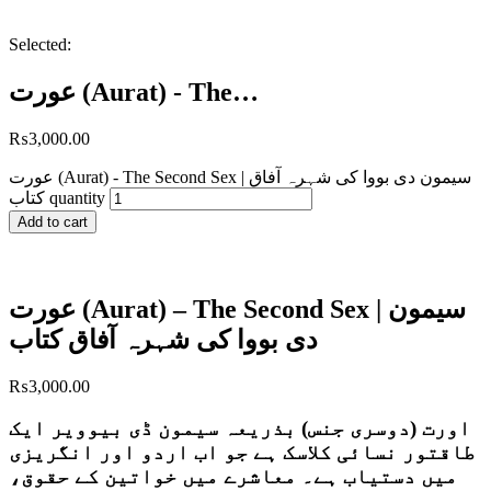
Selected:
عورت (Aurat) - The…
₨
3,000.00
عورت (Aurat) - The Second Sex | سیمون دی بووا کی شہرہ آفاق
کتاب quantity
Add to cart
عورت (Aurat) – The Second Sex | سیمون
دی بووا کی شہرہ آفاق کتاب
₨
3,000.00
اورت (دوسری جنس) بذریعہ سیمون ڈی بیوویر ایک
طاقتور نسائی کلاسک ہے جو اب اردو اور انگریزی
میں دستیاب ہے۔ معاشرے میں خواتین کے حقوق،