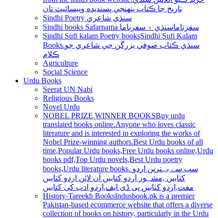
تاريخ جا ڪتاب پنھنجي پسنديده ويبسائيٽ تان
Sindhi Poetry سنڌي شاعري
Sindhi books Safarnama سفرناما
سنڌي ۾ سفرناما
Sindhi Sufi kalam Poetry books
Sindhi Sufi Kalam
Books.سنڌي ڪتاب صوفي بزرگن جي شاعري جو
ڪلام
Agriculture
Social Science
Urdu Books
Seerat UN Nabi
Religious Books
Novel Urdu
NOBEL PRIZE WINNER BOOKS
Buy urdu
translated books online.Anyone who loves classic
literature and is interested in exploring the works of
Nobel Prize-winning authors.Best Urdu books of all
time,Popular Urdu books,Free Urdu books online,Urdu
books pdf,Top Urdu novels,Best Urdu poetry
books,Urdu literature books. سب سے بہترین اردو
کتابیں ,مشہور اردو کتابیں آن لائن اردو کتابیں
مفت,اردو کتابیں پی ڈی ایف,اردو ادب کی کتابیں
History-Tareekh Books
Indusbook.pk is a premier
Pakistan-based ecommerce website that offers a diverse
collection of books on history, particularly in the Urdu