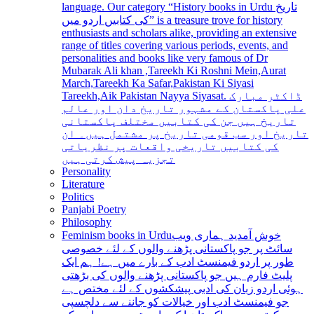
language. Our category “History books in Urdu تاریخ
کی کتابیں اردو میں” is a treasure trove for history
enthusiasts and scholars alike, providing an extensive
range of titles covering various periods, events, and
personalities and books like very famous of Dr
Mubarak Ali khan ,Tareekh Ki Roshni Mein,Aurat
March,Tareekh Ka Safar,Pakistan Ki Siyasi
Tareekh,Aik Pakistan Nayya Siyasat. ڈاکٹر مبارک
علی پاکستان کے مشہور تاریخ دان اور عالم
تاریخ ہیں جن کی کتابیں مختلف پاکستانی
تاریخ اور سب قومی تاریخ پر مشتمل ہیں۔ ان
کی کتابیں تاریخی واقعات پر نظریاتی
تجزیہ پیش کرتی ہیں
Personality
Literature
Politics
Panjabi Poetry
Philosophy
Feminism books in Urdu
خوش آمدید ہماری ویب
سائٹ پر جو پاکستانی پڑھنے والوں کے لئے خصوصی
طور پر اردو فیمنسٹ ادب کے بارے میں ہے! ہم ایک
پلیٹ فارم ہیں جو پاکستانی پڑھنے والوں کی بڑھتی
ہوئی اردو زبان کی ادبی پیشکشوں کے لئے مختص ہے
جو فیمنسٹ ادب اور خیالات کو جاننے سے دلچسپی