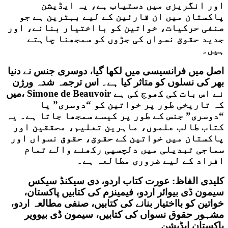
اور انگریزی میں دستیاب ہے، یہ ایڈیشن
پاکستان میں ان قارئین کے لیے بہترین ہے جو
صنفی حرکیات، خواتین کو بااختیار بنانے، اور
جدید حقوق نسواں کی جڑوں کو سمجھنا چاہتے
ہیں۔
اصل میں فرانسیسی میں لکھا گیا، دوسری جنس نے دنیا
بھر کی نسلوں کو متاثر کیا ہے۔ اس ترجمہ شدہ ورژن
میں، Simone de Beauvoir نے اس بات کی کھوج کی ہے
کہ تاریخی طور پر خواتین کو “دوسری” یا
“دوسری” جنس کے طور پر کیسے سمجھا جاتا ہے۔ یہ
کتاب طالب علموں، ماہرین تعلیم، محققین اور
پاکستان میں خواتین کے حقوق، حقوق نسواں اور
سماجی تبدیلی میں دلچسپی رکھنے والے تمام
افراد کے لیے ضروری مطالعہ ہے۔
کلیدی الفاظ: عورت کتاب اردو، دی سیکنڈ سیکس
سیمون ڈی بیوائر اردو، فیمینزم کی کتابیں پاکستان،
خواتین کو بااختیار بنانے کی کتابیں، صنفی مطالعہ اردو،
مشہور حقوق نسواں کی کتابیں، سیمون ڈی بیوویر
پاکستان ایڈیشن۔