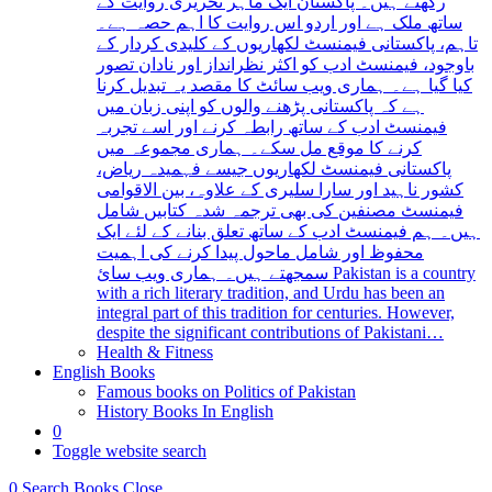
رکھتے ہیں۔ پاکستان ایک ماہر تحریری روایت کے
ساتھ ملک ہے اور اردو اس روایت کا اہم حصہ ہے۔
تاہم، پاکستانی فیمنسٹ لکھاریوں کے کلیدی کردار کے
باوجود، فیمنسٹ ادب کو اکثر نظرانداز اور نادان تصور
کیا گیا ہے۔ ہماری ویب سائٹ کا مقصد یہ تبدیل کرنا
ہے کہ پاکستانی پڑھنے والوں کو اپنی زبان میں
فیمنسٹ ادب کے ساتھ رابطہ کرنے اور اسے تجربہ
کرنے کا موقع مل سکے۔ ہماری مجموعہ میں
پاکستانی فیمنسٹ لکھاریوں جیسے فہمیدہ ریاض،
کشور ناہید اور سارا سلیری کے علاوہ، بین الاقوامی
فیمنسٹ مصنفین کی بھی ترجمہ شدہ کتابیں شامل
ہیں۔ ہم فیمنسٹ ادب کے ساتھ تعلق بنانے کے لئے ایک
محفوظ اور شامل ماحول پیدا کرنے کی اہمیت
سمجھتے ہیں۔ ہماری ویب سائ Pakistan is a country
with a rich literary tradition, and Urdu has been an
integral part of this tradition for centuries. However,
despite the significant contributions of Pakistani…
Health & Fitness
English Books
Famous books on Politics of Pakistan
History Books In English
0
Toggle website search
0
Search Books
Close