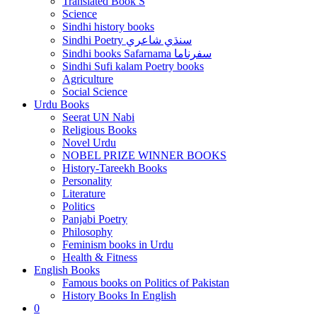
Translated Book S
Science
Sindhi history books
Sindhi Poetry سنڌي شاعري
Sindhi books Safarnama سفرناما
Sindhi Sufi kalam Poetry books
Agriculture
Social Science
Urdu Books
Seerat UN Nabi
Religious Books
Novel Urdu
NOBEL PRIZE WINNER BOOKS
History-Tareekh Books
Personality
Literature
Politics
Panjabi Poetry
Philosophy
Feminism books in Urdu
Health & Fitness
English Books
Famous books on Politics of Pakistan
History Books In English
0