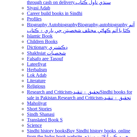
through cash on delivery.سنڌي ناول ڪتاب
Siyasi Adab
Career build books in Sindhi
Profiles
Biography Autobiography
Biography-autobiography آتم
ڪٿا يا آتم ڪھاڻي مختلف شخصيتن جي باري ۾ ڪتاب
Islamic Book
Children Books
Dictionary ڊڪشنري
Shakhsiat شخصيات
Falsafo aee Tasouf
Lateefiyat
Herbalism
Lok Adab
Literature
Religious
Research and Criticism-تحقيق ۽ تنقيد
Sindhi books for
sale in Pakistan.Research and Criticism-تحقيق ۽ تنقيد
Maholiyat
Short Stories
Sindh Shanasi
Translated Book S
Science
Sindhi history books
Buy Sindhi history books online
from the Indus book website.خريد ڪيو آنلائين سنڌي