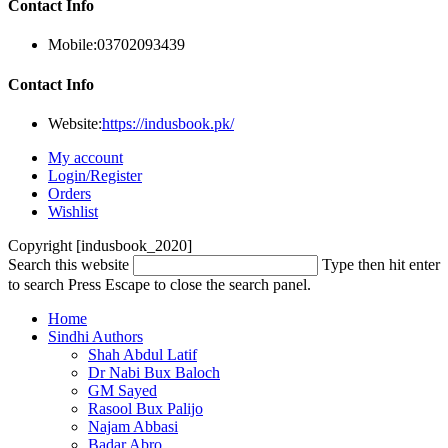
Contact Info
Mobile:
03702093439
Contact Info
Website:
https://indusbook.pk/
My account
Login/Register
Orders
Wishlist
Copyright [indusbook_2020]
Search this website
Type then hit enter
to search
Press Escape to close the search panel.
Home
Sindhi Authors
Shah Abdul Latif
Dr Nabi Bux Baloch
GM Sayed
Rasool Bux Palijo
Najam Abbasi
Badar Abro