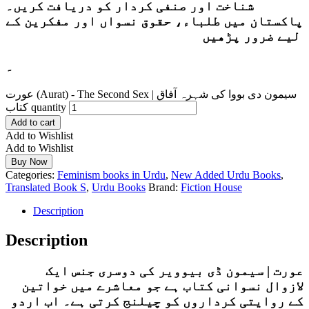
شناخت اور صنفی کردار کو دریافت کریں۔
پاکستان میں طلباء، حقوق نسواں اور مفکرین کے
لیے ضرور پڑھیں
۔
عورت (Aurat) - The Second Sex | سیمون دی بووا کی شہرہ آفاق
کتاب quantity
Add to cart
Add to Wishlist
Add to Wishlist
Buy Now
Categories:
Feminism books in Urdu
,
New Added Urdu Books
,
Translated Book S
,
Urdu Books
Brand:
Fiction House
Description
Description
عورت | سیمون ڈی بیوویر کی دوسری جنس ایک
لازوال نسوانی کتاب ہے جو معاشرے میں خواتین
کے روایتی کرداروں کو چیلنج کرتی ہے۔ اب اردو