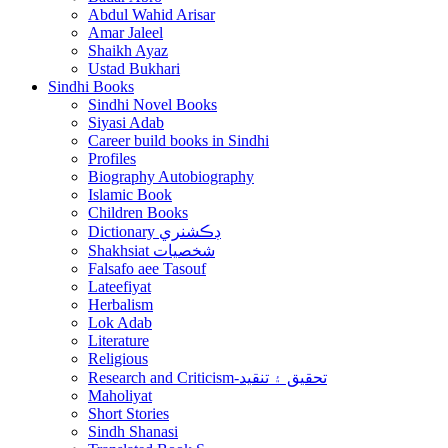
Abdul Wahid Arisar
Amar Jaleel
Shaikh Ayaz
Ustad Bukhari
Sindhi Books
Sindhi Novel Books
Siyasi Adab
Career build books in Sindhi
Profiles
Biography Autobiography
Islamic Book
Children Books
Dictionary ڊڪشنري
Shakhsiat شخصيات
Falsafo aee Tasouf
Lateefiyat
Herbalism
Lok Adab
Literature
Religious
Research and Criticism-تحقيق ۽ تنقيد
Maholiyat
Short Stories
Sindh Shanasi