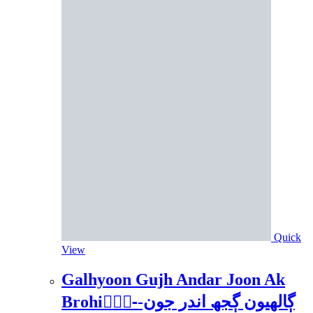
Quick
View
Galhyoon Gujh Andar Joon Ak
Brohi-ًًًڳالھيون ڳجھ اندر جون-