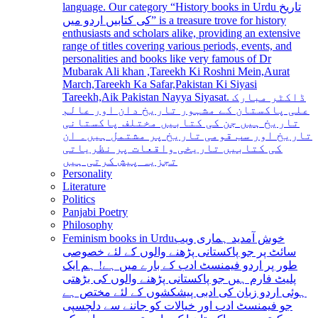
language. Our category “History books in Urdu تاریخ
کی کتابیں اردو میں” is a treasure trove for history
enthusiasts and scholars alike, providing an extensive
range of titles covering various periods, events, and
personalities and books like very famous of Dr
Mubarak Ali khan ,Tareekh Ki Roshni Mein,Aurat
March,Tareekh Ka Safar,Pakistan Ki Siyasi
Tareekh,Aik Pakistan Nayya Siyasat. ڈاکٹر مبارک
علی پاکستان کے مشہور تاریخ دان اور عالم
تاریخ ہیں جن کی کتابیں مختلف پاکستانی
تاریخ اور سب قومی تاریخ پر مشتمل ہیں۔ ان
کی کتابیں تاریخی واقعات پر نظریاتی
تجزیہ پیش کرتی ہیں
Personality
Literature
Politics
Panjabi Poetry
Philosophy
Feminism books in Urdu
خوش آمدید ہماری ویب
سائٹ پر جو پاکستانی پڑھنے والوں کے لئے خصوصی
طور پر اردو فیمنسٹ ادب کے بارے میں ہے! ہم ایک
پلیٹ فارم ہیں جو پاکستانی پڑھنے والوں کی بڑھتی
ہوئی اردو زبان کی ادبی پیشکشوں کے لئے مختص ہے
جو فیمنسٹ ادب اور خیالات کو جاننے سے دلچسپی