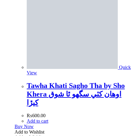
Quick
View
Tawha Khati Sagho Tha by Sho
Khera اوھان کٽي سگھو ٿا شوق
کيڙا
₨
600.00
Add to cart
Buy Now
Add to Wishlist