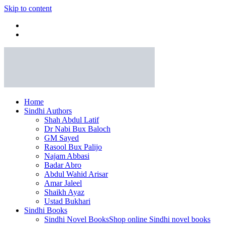
Skip to content
Home
Sindhi Authors
Shah Abdul Latif
Dr Nabi Bux Baloch
GM Sayed
Rasool Bux Palijo
Najam Abbasi
Badar Abro
Abdul Wahid Arisar
Amar Jaleel
Shaikh Ayaz
Ustad Bukhari
Sindhi Books
Sindhi Novel Books
Shop online Sindhi novel books