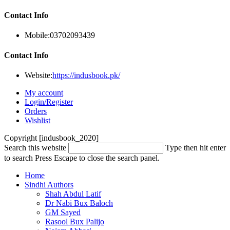
Contact Info
Mobile:
03702093439
Contact Info
Website:
https://indusbook.pk/
My account
Login/Register
Orders
Wishlist
Copyright [indusbook_2020]
Search this website
Type then hit enter
to search
Press Escape to close the search panel.
Home
Sindhi Authors
Shah Abdul Latif
Dr Nabi Bux Baloch
GM Sayed
Rasool Bux Palijo