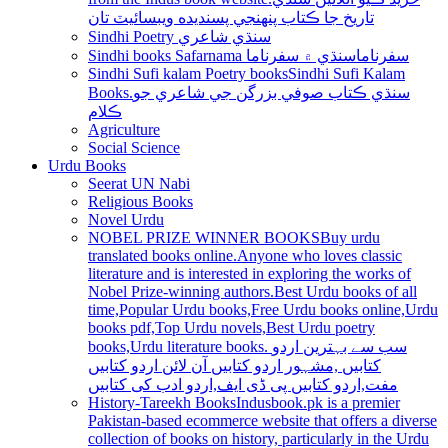
تاريخ جا ڪتاب پنھنجي پسنديده ويبسائيٽ تان
Sindhi Poetry سنڌي شاعري
Sindhi books Safarnama سفرناما
سنڌي ۾ سفرناما
Sindhi Sufi kalam Poetry books
Sindhi Sufi Kalam
Books.سنڌي ڪتاب صوفي بزرگن جي شاعري جو
ڪلام
Agriculture
Social Science
Urdu Books
Seerat UN Nabi
Religious Books
Novel Urdu
NOBEL PRIZE WINNER BOOKS
Buy urdu
translated books online.Anyone who loves classic
literature and is interested in exploring the works of
Nobel Prize-winning authors.Best Urdu books of all
time,Popular Urdu books,Free Urdu books online,Urdu
books pdf,Top Urdu novels,Best Urdu poetry
books,Urdu literature books. سب سے بہترین اردو
کتابیں ,مشہور اردو کتابیں آن لائن اردو کتابیں
مفت,اردو کتابیں پی ڈی ایف,اردو ادب کی کتابیں
History-Tareekh Books
Indusbook.pk is a premier
Pakistan-based ecommerce website that offers a diverse
collection of books on history, particularly in the Urdu