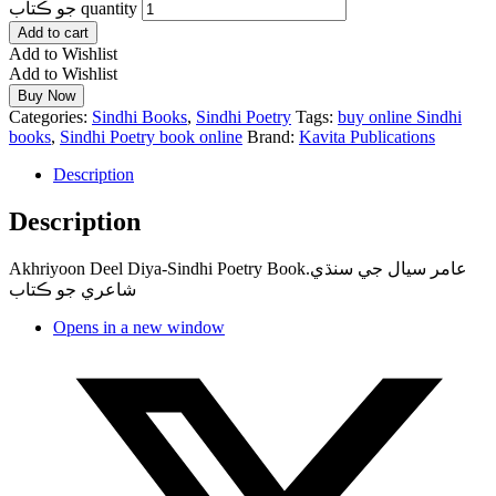
جو ڪتاب quantity
Add to cart
Add to Wishlist
Add to Wishlist
Buy Now
Categories:
Sindhi Books
,
Sindhi Poetry
Tags:
buy online Sindhi
books
,
Sindhi Poetry book online
Brand:
Kavita Publications
Description
Description
Akhriyoon Deel Diya-Sindhi Poetry Book.عامر سيال جي سنڌي
شاعري جو ڪتاب
Opens in a new window