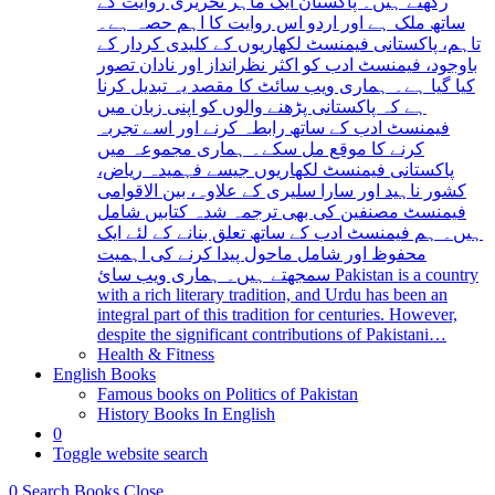
رکھتے ہیں۔ پاکستان ایک ماہر تحریری روایت کے
ساتھ ملک ہے اور اردو اس روایت کا اہم حصہ ہے۔
تاہم، پاکستانی فیمنسٹ لکھاریوں کے کلیدی کردار کے
باوجود، فیمنسٹ ادب کو اکثر نظرانداز اور نادان تصور
کیا گیا ہے۔ ہماری ویب سائٹ کا مقصد یہ تبدیل کرنا
ہے کہ پاکستانی پڑھنے والوں کو اپنی زبان میں
فیمنسٹ ادب کے ساتھ رابطہ کرنے اور اسے تجربہ
کرنے کا موقع مل سکے۔ ہماری مجموعہ میں
پاکستانی فیمنسٹ لکھاریوں جیسے فہمیدہ ریاض،
کشور ناہید اور سارا سلیری کے علاوہ، بین الاقوامی
فیمنسٹ مصنفین کی بھی ترجمہ شدہ کتابیں شامل
ہیں۔ ہم فیمنسٹ ادب کے ساتھ تعلق بنانے کے لئے ایک
محفوظ اور شامل ماحول پیدا کرنے کی اہمیت
سمجھتے ہیں۔ ہماری ویب سائ Pakistan is a country
with a rich literary tradition, and Urdu has been an
integral part of this tradition for centuries. However,
despite the significant contributions of Pakistani…
Health & Fitness
English Books
Famous books on Politics of Pakistan
History Books In English
0
Toggle website search
0
Search Books
Close