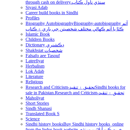
through cash on delivery.سنڌي ناول ڪتاب
Siyasi Adab
Career build books in Sindhi
Profiles
Biography Autobiography
Biography-autobiography آتم
ڪٿا يا آتم ڪھاڻي مختلف شخصيتن جي باري ۾ ڪتاب
Islamic Book
Children Books
Dictionary ڊڪشنري
Shakhsiat شخصيات
Falsafo aee Tasouf
Lateefiyat
Herbalism
Lok Adab
Literature
Religious
Research and Criticism-تحقيق ۽ تنقيد
Sindhi books for
sale in Pakistan.Research and Criticism-تحقيق ۽ تنقيد
Maholiyat
Short Stories
Sindh Shanasi
Translated Book S
Science
Sindhi history books
Buy Sindhi history books online
from the Indus book website.خريد ڪيو آنلائين سنڌي