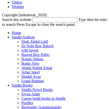
Orders
Wishlist
Copyright [indusbook_2020]
Search this website
Type then hit enter
to search
Press Escape to close the search panel.
Home
Sindhi Authors
Shah Abdul Latif
Dr Nabi Bux Baloch
GM Sayed
Rasool Bux Palijo
Najam Abbasi
Badar Abro
Abdul Wahid Arisar
Amar Jaleel
Shaikh Ayaz
Ustad Bukhari
Sindhi Books
Sindhi Novel Books
Siyasi Adab
Career build books in Sindhi
Profiles
Biography Autobiography