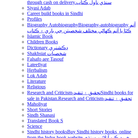
through cash on delivery.سنڌي ناول ڪتاب
Siyasi Adab
Career build books in Sindhi
Profiles
Biography Autobiography
Biography-autobiography آتم
ڪٿا يا آتم ڪھاڻي مختلف شخصيتن جي باري ۾ ڪتاب
Islamic Book
Children Books
Dictionary ڊڪشنري
Shakhsiat شخصيات
Falsafo aee Tasouf
Lateefiyat
Herbalism
Lok Adab
Literature
Religious
Research and Criticism-تحقيق ۽ تنقيد
Sindhi books for
sale in Pakistan.Research and Criticism-تحقيق ۽ تنقيد
Maholiyat
Short Stories
Sindh Shanasi
Translated Book S
Science
Sindhi history books
Buy Sindhi history books online
from the Indus book website.خريد ڪيو آنلائين سنڌي