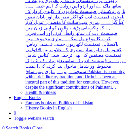
رکھتے ہیں۔ پاکستان ایک ماہر تحریری روایت کے
ساتھ ملک ہے اور اردو اس روایت کا اہم حصہ ہے۔
تاہم، پاکستانی فیمنسٹ لکھاریوں کے کلیدی کردار کے
باوجود، فیمنسٹ ادب کو اکثر نظرانداز اور نادان تصور
کیا گیا ہے۔ ہماری ویب سائٹ کا مقصد یہ تبدیل کرنا
ہے کہ پاکستانی پڑھنے والوں کو اپنی زبان میں
فیمنسٹ ادب کے ساتھ رابطہ کرنے اور اسے تجربہ
کرنے کا موقع مل سکے۔ ہماری مجموعہ میں
پاکستانی فیمنسٹ لکھاریوں جیسے فہمیدہ ریاض،
کشور ناہید اور سارا سلیری کے علاوہ، بین الاقوامی
فیمنسٹ مصنفین کی بھی ترجمہ شدہ کتابیں شامل
ہیں۔ ہم فیمنسٹ ادب کے ساتھ تعلق بنانے کے لئے ایک
محفوظ اور شامل ماحول پیدا کرنے کی اہمیت
سمجھتے ہیں۔ ہماری ویب سائ Pakistan is a country
with a rich literary tradition, and Urdu has been an
integral part of this tradition for centuries. However,
despite the significant contributions of Pakistani…
Health & Fitness
English Books
Famous books on Politics of Pakistan
History Books In English
0
Toggle website search
0
Search Books
Close