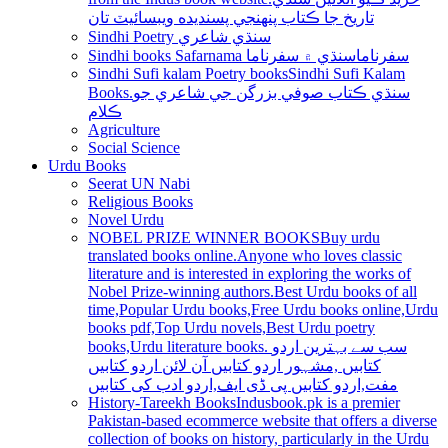
تاريخ جا ڪتاب پنھنجي پسنديده ويبسائيٽ تان
Sindhi Poetry سنڌي شاعري
Sindhi books Safarnama سفرناما
سنڌي ۾ سفرناما
Sindhi Sufi kalam Poetry books
Sindhi Sufi Kalam
Books.سنڌي ڪتاب صوفي بزرگن جي شاعري جو
ڪلام
Agriculture
Social Science
Urdu Books
Seerat UN Nabi
Religious Books
Novel Urdu
NOBEL PRIZE WINNER BOOKS
Buy urdu
translated books online.Anyone who loves classic
literature and is interested in exploring the works of
Nobel Prize-winning authors.Best Urdu books of all
time,Popular Urdu books,Free Urdu books online,Urdu
books pdf,Top Urdu novels,Best Urdu poetry
books,Urdu literature books. سب سے بہترین اردو
کتابیں ,مشہور اردو کتابیں آن لائن اردو کتابیں
مفت,اردو کتابیں پی ڈی ایف,اردو ادب کی کتابیں
History-Tareekh Books
Indusbook.pk is a premier
Pakistan-based ecommerce website that offers a diverse
collection of books on history, particularly in the Urdu