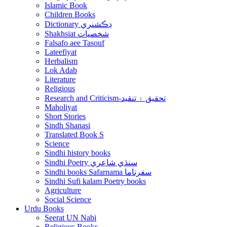
Islamic Book
Children Books
Dictionary ڊڪشنري
Shakhsiat شخصيات
Falsafo aee Tasouf
Lateefiyat
Herbalism
Lok Adab
Literature
Religious
Research and Criticism-تحقيق ۽ تنقيد
Maholiyat
Short Stories
Sindh Shanasi
Translated Book S
Science
Sindhi history books
Sindhi Poetry سنڌي شاعري
Sindhi books Safarnama سفرناما
Sindhi Sufi kalam Poetry books
Agriculture
Social Science
Urdu Books
Seerat UN Nabi
Religious Books