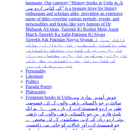
language. Our category “History books in Urdu تاریخ
کی کتابیں اردو میں” is a treasure trove for history
enthusiasts and scholars alike, providing an extensive
range of titles covering various periods, events, and
personalities and books like very famous of Dr
Mubarak Ali khan ,Tareekh Ki Roshni Mein,Aurat
March,Tareekh Ka Safar,Pakistan Ki Siyasi
Tareekh,Aik Pakistan Nayya Siyasat. ڈاکٹر مبارک
علی پاکستان کے مشہور تاریخ دان اور عالم
تاریخ ہیں جن کی کتابیں مختلف پاکستانی
تاریخ اور سب قومی تاریخ پر مشتمل ہیں۔ ان
کی کتابیں تاریخی واقعات پر نظریاتی
تجزیہ پیش کرتی ہیں
Personality
Literature
Politics
Panjabi Poetry
Philosophy
Feminism books in Urdu
خوش آمدید ہماری ویب
سائٹ پر جو پاکستانی پڑھنے والوں کے لئے خصوصی
طور پر اردو فیمنسٹ ادب کے بارے میں ہے! ہم ایک
پلیٹ فارم ہیں جو پاکستانی پڑھنے والوں کی بڑھتی
ہوئی اردو زبان کی ادبی پیشکشوں کے لئے مختص ہے
جو فیمنسٹ ادب اور خیالات کو جاننے سے دلچسپی