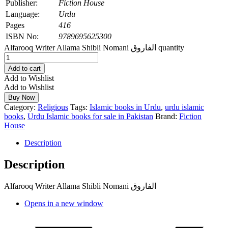
Publisher:
Fiction House
Language:
Urdu
Pages
416
ISBN No:
9789695625300
Alfarooq Writer Allama Shibli Nomani الفاروق quantity
Add to cart
Add to Wishlist
Add to Wishlist
Buy Now
Category:
Religious
Tags:
Islamic books in Urdu
,
urdu islamic
books
,
Urdu Islamic books for sale in Pakistan
Brand:
Fiction
House
Description
Description
Alfarooq Writer Allama Shibli Nomani الفاروق
Opens in a new window