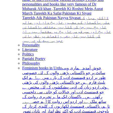
personalities and books like very famous of Dr
Mubarak Ali khan ,Tareekh Ki Roshni Mein,Aurat
March,Tareekh Ka Safar,Pakistan Ki Siyasi
Tareekh,Aik Pakistan Nayya Siyasat. ڈاکٹر مبارک
علی پاکستان کے مشہور تاریخ دان اور عالم
تاریخ ہیں جن کی کتابیں مختلف پاکستانی
تاریخ اور سب قومی تاریخ پر مشتمل ہیں۔ ان
کی کتابیں تاریخی واقعات پر نظریاتی
تجزیہ پیش کرتی ہیں
Personality
Literature
Politics
Panjabi Poetry
Philosophy
Feminism books in Urdu
خوش آمدید ہماری ویب
سائٹ پر جو پاکستانی پڑھنے والوں کے لئے خصوصی
طور پر اردو فیمنسٹ ادب کے بارے میں ہے! ہم ایک
پلیٹ فارم ہیں جو پاکستانی پڑھنے والوں کی بڑھتی
ہوئی اردو زبان کی ادبی پیشکشوں کے لئے مختص ہے
جو فیمنسٹ ادب اور خیالات کو جاننے سے دلچسپی
رکھتے ہیں۔ پاکستان ایک ماہر تحریری روایت کے
ساتھ ملک ہے اور اردو اس روایت کا اہم حصہ ہے۔
تاہم، پاکستانی فیمنسٹ لکھاریوں کے کلیدی کردار کے
باوجود، فیمنسٹ ادب کو اکثر نظرانداز اور نادان تصور