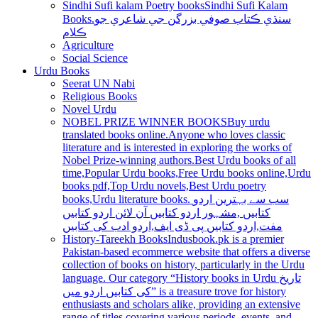
Sindhi Sufi kalam Poetry books
Sindhi Sufi Kalam
Books.سنڌي ڪتاب صوفي بزرگن جي شاعري جو
ڪلام
Agriculture
Social Science
Urdu Books
Seerat UN Nabi
Religious Books
Novel Urdu
NOBEL PRIZE WINNER BOOKS
Buy urdu
translated books online.Anyone who loves classic
literature and is interested in exploring the works of
Nobel Prize-winning authors.Best Urdu books of all
time,Popular Urdu books,Free Urdu books online,Urdu
books pdf,Top Urdu novels,Best Urdu poetry
books,Urdu literature books. سب سے بہترین اردو
کتابیں ,مشہور اردو کتابیں آن لائن اردو کتابیں
مفت,اردو کتابیں پی ڈی ایف,اردو ادب کی کتابیں
History-Tareekh Books
Indusbook.pk is a premier
Pakistan-based ecommerce website that offers a diverse
collection of books on history, particularly in the Urdu
language. Our category “History books in Urdu تاریخ
کی کتابیں اردو میں” is a treasure trove for history
enthusiasts and scholars alike, providing an extensive
range of titles covering various periods, events, and