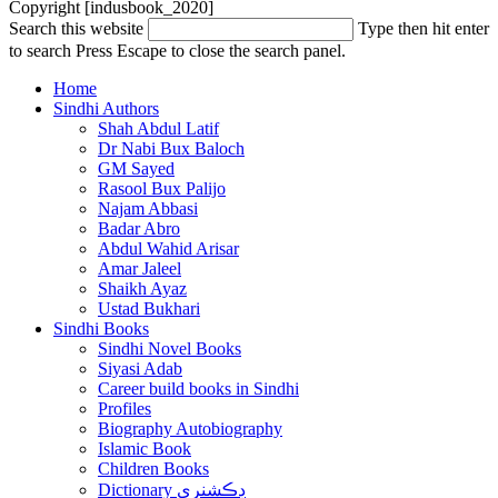
Copyright [indusbook_2020]
Search this website
Type then hit enter
to search
Press Escape to close the search panel.
Home
Sindhi Authors
Shah Abdul Latif
Dr Nabi Bux Baloch
GM Sayed
Rasool Bux Palijo
Najam Abbasi
Badar Abro
Abdul Wahid Arisar
Amar Jaleel
Shaikh Ayaz
Ustad Bukhari
Sindhi Books
Sindhi Novel Books
Siyasi Adab
Career build books in Sindhi
Profiles
Biography Autobiography
Islamic Book
Children Books
Dictionary ڊڪشنري