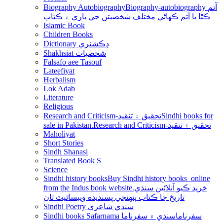
Biography Autobiography
Biography-autobiography آتم
ڪٿا يا آتم ڪھاڻي مختلف شخصيتن جي باري ۾ ڪتاب
Islamic Book
Children Books
Dictionary ڊڪشنري
Shakhsiat شخصيات
Falsafo aee Tasouf
Lateefiyat
Herbalism
Lok Adab
Literature
Religious
Research and Criticism-تحقيق ۽ تنقيد
Sindhi books for
sale in Pakistan.Research and Criticism-تحقيق ۽ تنقيد
Maholiyat
Short Stories
Sindh Shanasi
Translated Book S
Science
Sindhi history books
Buy Sindhi history books online
from the Indus book website.خريد ڪيو آنلائين سنڌي
تاريخ جا ڪتاب پنھنجي پسنديده ويبسائيٽ تان
Sindhi Poetry سنڌي شاعري
Sindhi books Safarnama سفرناما
سنڌي ۾ سفرناما