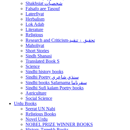
Shakhsiat شخصيات
Falsafo aee Tasouf
Lateefiyat
Herbalism
Lok Adab
Literature
Religious
Research and Criticism-تحقيق ۽ تنقيد
Maholiyat
Short Stories
Sindh Shanasi
Translated Book S
Science
Sindhi history books
Sindhi Poetry سنڌي شاعري
Sindhi books Safarnama سفرناما
Sindhi Sufi kalam Poetry books
Agriculture
Social Science
Urdu Books
Seerat UN Nabi
Religious Books
Novel Urdu
NOBEL PRIZE WINNER BOOKS
History-Tareekh Books