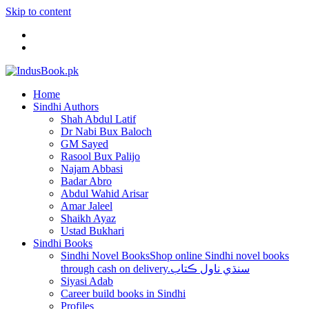
Skip to content
Home
Sindhi Authors
Shah Abdul Latif
Dr Nabi Bux Baloch
GM Sayed
Rasool Bux Palijo
Najam Abbasi
Badar Abro
Abdul Wahid Arisar
Amar Jaleel
Shaikh Ayaz
Ustad Bukhari
Sindhi Books
Sindhi Novel Books
Shop online Sindhi novel books
through cash on delivery.سنڌي ناول ڪتاب
Siyasi Adab
Career build books in Sindhi
Profiles