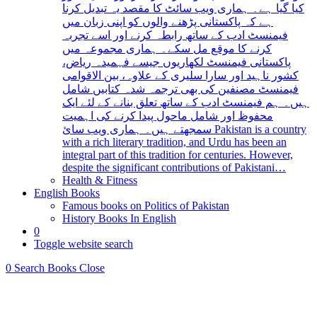
کیا گیا ہے۔ ہماری ویب سائٹ کا مقصد یہ تبدیل کرنا
ہے کہ پاکستانی پڑھنے والوں کو اپنی زبان میں
فیمنسٹ ادب کے ساتھ رابطہ کرنے اور اسے تجربہ
کرنے کا موقع مل سکے۔ ہماری مجموعہ میں
پاکستانی فیمنسٹ لکھاریوں جیسے فہمیدہ ریاض،
کشور ناہید اور سارا سلیری کے علاوہ، بین الاقوامی
فیمنسٹ مصنفین کی بھی ترجمہ شدہ کتابیں شامل
ہیں۔ ہم فیمنسٹ ادب کے ساتھ تعلق بنانے کے لئے ایک
محفوظ اور شامل ماحول پیدا کرنے کی اہمیت
سمجھتے ہیں۔ ہماری ویب سائ Pakistan is a country
with a rich literary tradition, and Urdu has been an
integral part of this tradition for centuries. However,
despite the significant contributions of Pakistani…
Health & Fitness
English Books
Famous books on Politics of Pakistan
History Books In English
0
Toggle website search
0
Search Books
Close