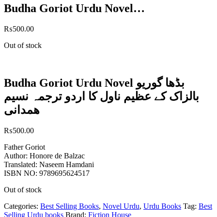
Budha Goriot Urdu Novel…
₨
500.00
Out of stock
Budha Goriot Urdu Novel بڈھا گوریو
بالزاک کے عظیم ناول کا اردو ترجمہ نسیم
ھمدانی
₨
500.00
Father Goriot
Author: Honore de Balzac
Translated: Naseem Hamdani
ISBN NO: 9789695624517
Out of stock
Categories:
Best Selling Books
,
Novel Urdu
,
Urdu Books
Tag:
Best
Selling Urdu books
Brand:
Fiction House