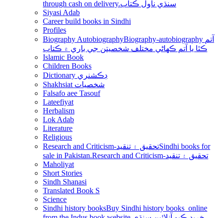
through cash on delivery.سنڌي ناول ڪتاب
Siyasi Adab
Career build books in Sindhi
Profiles
Biography Autobiography
Biography-autobiography آتم
ڪٿا يا آتم ڪھاڻي مختلف شخصيتن جي باري ۾ ڪتاب
Islamic Book
Children Books
Dictionary ڊڪشنري
Shakhsiat شخصيات
Falsafo aee Tasouf
Lateefiyat
Herbalism
Lok Adab
Literature
Religious
Research and Criticism-تحقيق ۽ تنقيد
Sindhi books for
sale in Pakistan.Research and Criticism-تحقيق ۽ تنقيد
Maholiyat
Short Stories
Sindh Shanasi
Translated Book S
Science
Sindhi history books
Buy Sindhi history books online
from the Indus book website.خريد ڪيو آنلائين سنڌي