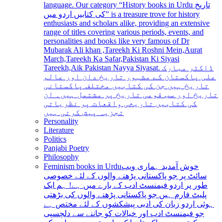
language. Our category “History books in Urdu تاریخ
کی کتابیں اردو میں” is a treasure trove for history
enthusiasts and scholars alike, providing an extensive
range of titles covering various periods, events, and
personalities and books like very famous of Dr
Mubarak Ali khan ,Tareekh Ki Roshni Mein,Aurat
March,Tareekh Ka Safar,Pakistan Ki Siyasi
Tareekh,Aik Pakistan Nayya Siyasat. ڈاکٹر مبارک
علی پاکستان کے مشہور تاریخ دان اور عالم
تاریخ ہیں جن کی کتابیں مختلف پاکستانی
تاریخ اور سب قومی تاریخ پر مشتمل ہیں۔ ان
کی کتابیں تاریخی واقعات پر نظریاتی
تجزیہ پیش کرتی ہیں
Personality
Literature
Politics
Panjabi Poetry
Philosophy
Feminism books in Urdu
خوش آمدید ہماری ویب
سائٹ پر جو پاکستانی پڑھنے والوں کے لئے خصوصی
طور پر اردو فیمنسٹ ادب کے بارے میں ہے! ہم ایک
پلیٹ فارم ہیں جو پاکستانی پڑھنے والوں کی بڑھتی
ہوئی اردو زبان کی ادبی پیشکشوں کے لئے مختص ہے
جو فیمنسٹ ادب اور خیالات کو جاننے سے دلچسپی