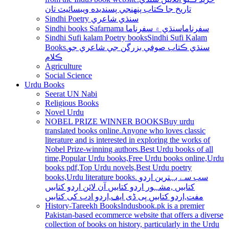
تاريخ جا ڪتاب پنھنجي پسنديده ويبسائيٽ تان
Sindhi Poetry سنڌي شاعري
Sindhi books Safarnama سفرناما
سنڌي ۾ سفرناما
Sindhi Sufi kalam Poetry books
Sindhi Sufi Kalam
Books.سنڌي ڪتاب صوفي بزرگن جي شاعري جو
ڪلام
Agriculture
Social Science
Urdu Books
Seerat UN Nabi
Religious Books
Novel Urdu
NOBEL PRIZE WINNER BOOKS
Buy urdu
translated books online.Anyone who loves classic
literature and is interested in exploring the works of
Nobel Prize-winning authors.Best Urdu books of all
time,Popular Urdu books,Free Urdu books online,Urdu
books pdf,Top Urdu novels,Best Urdu poetry
books,Urdu literature books. سب سے بہترین اردو
کتابیں ,مشہور اردو کتابیں آن لائن اردو کتابیں
مفت,اردو کتابیں پی ڈی ایف,اردو ادب کی کتابیں
History-Tareekh Books
Indusbook.pk is a premier
Pakistan-based ecommerce website that offers a diverse
collection of books on history, particularly in the Urdu