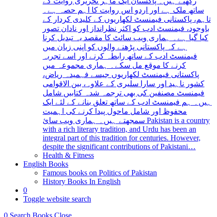
رکھتے ہیں۔ پاکستان ایک ماہر تحریری روایت کے
ساتھ ملک ہے اور اردو اس روایت کا اہم حصہ ہے۔
تاہم، پاکستانی فیمنسٹ لکھاریوں کے کلیدی کردار کے
باوجود، فیمنسٹ ادب کو اکثر نظرانداز اور نادان تصور
کیا گیا ہے۔ ہماری ویب سائٹ کا مقصد یہ تبدیل کرنا
ہے کہ پاکستانی پڑھنے والوں کو اپنی زبان میں
فیمنسٹ ادب کے ساتھ رابطہ کرنے اور اسے تجربہ
کرنے کا موقع مل سکے۔ ہماری مجموعہ میں
پاکستانی فیمنسٹ لکھاریوں جیسے فہمیدہ ریاض،
کشور ناہید اور سارا سلیری کے علاوہ، بین الاقوامی
فیمنسٹ مصنفین کی بھی ترجمہ شدہ کتابیں شامل
ہیں۔ ہم فیمنسٹ ادب کے ساتھ تعلق بنانے کے لئے ایک
محفوظ اور شامل ماحول پیدا کرنے کی اہمیت
سمجھتے ہیں۔ ہماری ویب سائ Pakistan is a country
with a rich literary tradition, and Urdu has been an
integral part of this tradition for centuries. However,
despite the significant contributions of Pakistani…
Health & Fitness
English Books
Famous books on Politics of Pakistan
History Books In English
0
Toggle website search
0
Search Books
Close