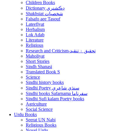
Children Books
Dictionary ڊڪشنري
Shakhsiat شخصيات
Falsafo aee Tasouf
Lateefiyat
Herbalism
Lok Adab
Literature
Religious
Research and Criticism-تحقيق ۽ تنقيد
Maholiyat
Short Stories
Sindh Shanasi
Translated Book S
Science
Sindhi history books
Sindhi Poetry سنڌي شاعري
Sindhi books Safarnama سفرناما
Sindhi Sufi kalam Poetry books
Agriculture
Social Science
Urdu Books
Seerat UN Nabi
Religious Books
Novel Urdu