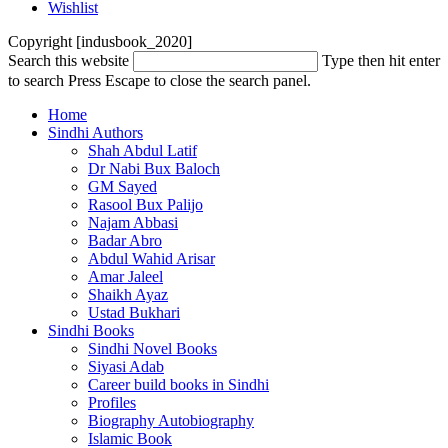
Wishlist
Copyright [indusbook_2020]
Search this website
Type then hit enter
to search
Press Escape to close the search panel.
Home
Sindhi Authors
Shah Abdul Latif
Dr Nabi Bux Baloch
GM Sayed
Rasool Bux Palijo
Najam Abbasi
Badar Abro
Abdul Wahid Arisar
Amar Jaleel
Shaikh Ayaz
Ustad Bukhari
Sindhi Books
Sindhi Novel Books
Siyasi Adab
Career build books in Sindhi
Profiles
Biography Autobiography
Islamic Book