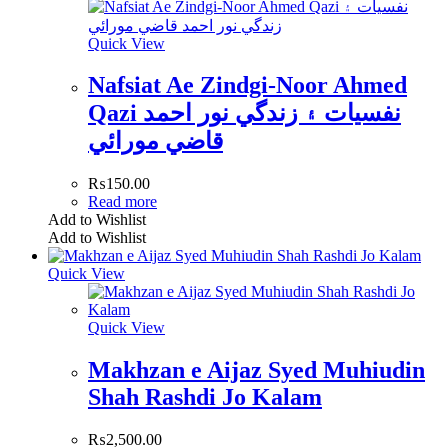
Quick View
Nafsiat Ae Zindgi-Noor Ahmed
Qazi نفسيات ۽ زندگي نور احمد
قاضي مورائي
₨
150.00
Read more
Add to Wishlist
Add to Wishlist
Quick View
Quick View
Makhzan e Aijaz Syed Muhiudin
Shah Rashdi Jo Kalam
₨
2,500.00