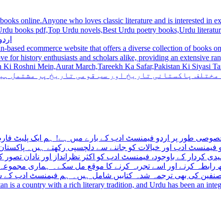
 books online.Anyone who loves classic literature and is interested in
du novels,Best Urdu poetry books,Urdu literature books. سب سے بہترین اردو کتابیں ,مشہور اردو کت
ابیں
n-based ecommerce website that offers a diverse collection of books on 
hni Mein,Aurat March,Tareekh Ka Safar,Pakistan Ki Siyasi Tareekh,Aik Pakistan
 کی کتابیں مختلف پاکستانی تاریخ اور سب قومی تاریخ پ
 جو پاکستانی پڑھنے والوں کے لئے خصوصی طور پر اردو فیمنسٹ ادب 
ختص ہے جو فیمنسٹ ادب اور خیالات کو جاننے سے دلچسپی رکھتے ہیں
ں کے کلیدی کردار کے باوجود، فیمنسٹ ادب کو اکثر نظرانداز اور ناد
ادب کے ساتھ رابطہ کرنے اور اسے تجربہ کرنے کا موقع مل سکے۔ ہم
فیمنسٹ مصنفین کی بھی ترجمہ شدہ کتابیں شامل ہیں۔ ہم فیمنسٹ ادب