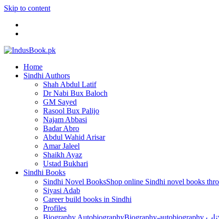
Skip to content
Home
Sindhi Authors
Shah Abdul Latif
Dr Nabi Bux Baloch
GM Sayed
Rasool Bux Palijo
Najam Abbasi
Badar Abro
Abdul Wahid Arisar
Amar Jaleel
Shaikh Ayaz
Ustad Bukhari
Sindhi Books
Sindhi Novel Books
Siyasi Adab
Career build books in Sindhi
Profiles
Biography Autobiography
Biogr