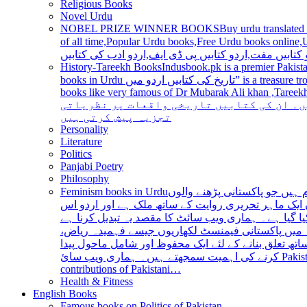
Religious Books
Novel Urdu
NOBEL PRIZE WINNER BOOKS
Buy urdu translated
of all time,Popular Urdu books,Free Urdu books online,Urdu books pdf,Top Ur
اردو کتابیں مفت,اردو کتابیں پی ڈی ایف,اردو ادب کی کت
History-Tareekh Books
Indusbook.pk is a premier Pakista
books in Urdu تاریخ کی کتابیں اردو میں” is a treasure trove for history enthusiasts and scholars alike, providing an extensive range of titles covering various periods, events, and personalities and
books like very famous of Dr Mubarak Ali khan ,Tareekh Ki Ros
کے مشہور تاریخ دان اور عالم تاریخ ہیں جن
تجزیہ پیش کرتی ہیں
Personality
Literature
Politics
Panjabi Poetry
Philosophy
Feminism books in Urdu
خوش آمدید ہماری ویب سائٹ پر
کی بڑھتی ہوئی اردو زبان کی ادبی پیشکشوں کے لئے م
روایت کا اہم حصہ ہے۔ تاہم، پاکستانی فیمنسٹ لکھاریو
کہ پاکستانی پڑھنے والوں کو اپنی زبان میں فیمنسٹ 
کشور ناہید اور سارا سلیری کے علاوہ، بین الاقوامی 
کرنے کی اہمیت سمجھتے ہیں۔ ہماری ویب سائ Pakistan is a country with a rich literary tradition, and Urdu has been an integral part of this tradition for centuries. However, despite the significant
contributions of Pakistani…
Health & Fitness
English Books
Famous books on Politics of Pakistan