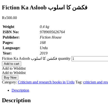
Fiction Ka Asloob فکشن کا اسلوب
₨
500.00
Weight
0.4 kg
ISBN No:
9789695626764
Publisher:
Fiction House
Pages:
168
Language:
Urdu
Year:
2019
Fiction Ka Asloob فکشن کا اسلوب quantity
Add to cart
Add to Wishlist
Add to Wishlist
Buy Now
Category:
Criticism and research books in Urdu
Tag:
criticism and re
Description
Description