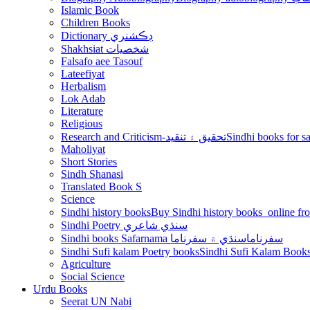
Islamic Book
Children Books
Dictionary ڊڪشنري
Shakhsiat شخصيات
Falsafo aee Tasouf
Lateefiyat
Herbalism
Lok Adab
Literature
Religious
Research and Criticism-تحقيق ۽ تنقيد
Maholiyat
Short Stories
Sindh Shanasi
Translated Book S
Science
Sindhi history books
Sindhi Poetry سنڌي شاعري
سنڌي ۾ سفرناما
Sindhi books Safarnama سفرناما
Sindhi Sufi kalam Poetry books
Agriculture
Social Science
Urdu Books
Seerat UN Nabi