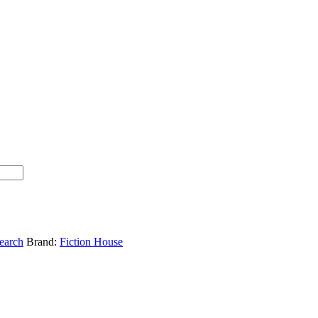
search
Brand:
Fiction House