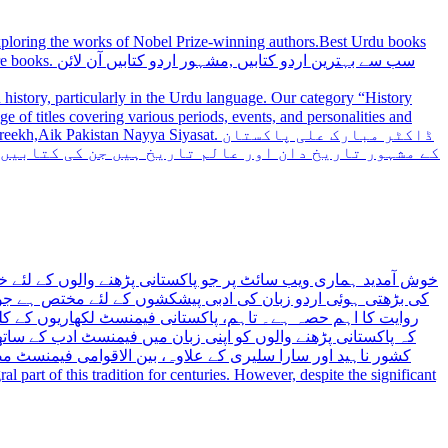
 exploring the works of Nobel Prize-winning authors.Best Urdu books
ابیں آن لائن
history, particularly in the Urdu language. Our category “History
 Nayya Siyasat. ڈاکٹر مبارک علی پاکستان
ر مشتمل ہیں۔ ان کی کتابیں تاریخی واقعات پر نظریاتی
کے بارے میں ہے! ہم ایک پلیٹ فارم ہیں جو پاکستانی پڑھنے والوں
۔ پاکستان ایک ماہر تحریری روایت کے ساتھ ملک ہے اور اردو اس
ان تصور کیا گیا ہے۔ ہماری ویب سائٹ کا مقصد یہ تبدیل کرنا ہے
اری مجموعہ میں پاکستانی فیمنسٹ لکھاریوں جیسے فہمیدہ ریاض،
 کے ساتھ تعلق بنانے کے لئے ایک محفوظ اور شامل ماحول پیدا