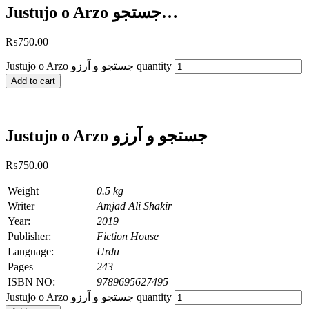
Justujo o Arzo جستجو…
₨
750.00
Justujo o Arzo جستجو و آرزو quantity
Add to cart
Justujo o Arzo جستجو و آرزو
₨
750.00
Weight
0.5 kg
Writer
Amjad Ali Shakir
Year:
2019
Publisher:
Fiction House
Language:
Urdu
Pages
243
ISBN NO:
9789695627495
Justujo o Arzo جستجو و آرزو quantity