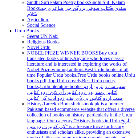
Sindhi Sufi kalam Poetry books
Sindhi Sufi Kalam
Books.سنڌي ڪتاب صوفي بزرگن جي شاعري جو
ڪلام
Agriculture
Social Science
Urdu Books
Seerat UN Nabi
Religious Books
Novel Urdu
NOBEL PRIZE WINNER BOOKS
Buy urdu
translated books online.Anyone who loves classic
literature and is interested in exploring the works of
Nobel Prize-winning authors.Best Urdu books of all
time,Popular Urdu books,Free Urdu books online,Urdu
books pdf,Top Urdu novels,Best Urdu poetry
books,Urdu literature books. سب سے بہترین اردو
کتابیں ,مشہور اردو کتابیں آن لائن اردو کتابیں
مفت,اردو کتابیں پی ڈی ایف,اردو ادب کی کتابیں
History-Tareekh Books
Indusbook.pk is a premier
Pakistan-based ecommerce website that offers a diverse
collection of books on history, particularly in the Urdu
language. Our category “History books in Urdu تاریخ
کی کتابیں اردو میں” is a treasure trove for history
enthusiasts and scholars alike, providing an extensive
range of titles covering various periods, events, and