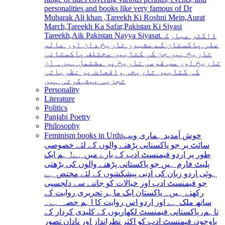
personalities and books like very famous of Dr
Mubarak Ali khan ,Tareekh Ki Roshni Mein,Aurat
March,Tareekh Ka Safar,Pakistan Ki Siyasi
Tareekh,Aik Pakistan Nayya Siyasat. ڈاکٹر مبارک
علی پاکستان کے مشہور تاریخ دان اور عالم
تاریخ ہیں جن کی کتابیں مختلف پاکستانی
تاریخ اور سب قومی تاریخ پر مشتمل ہیں۔ ان
کی کتابیں تاریخی واقعات پر نظریاتی
تجزیہ پیش کرتی ہیں
Personality
Literature
Politics
Panjabi Poetry
Philosophy
Feminism books in Urdu
خوش آمدید ہماری ویب
سائٹ پر جو پاکستانی پڑھنے والوں کے لئے خصوصی
طور پر اردو فیمنسٹ ادب کے بارے میں ہے! ہم ایک
پلیٹ فارم ہیں جو پاکستانی پڑھنے والوں کی بڑھتی
ہوئی اردو زبان کی ادبی پیشکشوں کے لئے مختص ہے
جو فیمنسٹ ادب اور خیالات کو جاننے سے دلچسپی
رکھتے ہیں۔ پاکستان ایک ماہر تحریری روایت کے
ساتھ ملک ہے اور اردو اس روایت کا اہم حصہ ہے۔
تاہم، پاکستانی فیمنسٹ لکھاریوں کے کلیدی کردار کے
باوجود، فیمنسٹ ادب کو اکثر نظرانداز اور نادان تصور