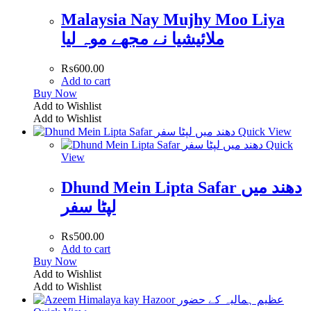
Malaysia Nay Mujhy Moo Liya
ملائیشیا نے مجھے موہ لیا
₨
600.00
Add to cart
Buy Now
Add to Wishlist
Add to Wishlist
Quick View
Quick
View
Dhund Mein Lipta Safar دھند میں
لپٹا سفر
₨
500.00
Add to cart
Buy Now
Add to Wishlist
Add to Wishlist