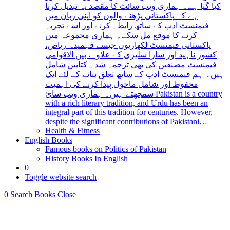
کیا گیا ہے۔ ہماری ویب سائٹ کا مقصد یہ تبدیل کرنا
ہے کہ پاکستانی پڑھنے والوں کو اپنی زبان میں
فیمنسٹ ادب کے ساتھ رابطہ کرنے اور اسے تجربہ
کرنے کا موقع مل سکے۔ ہماری مجموعہ میں
پاکستانی فیمنسٹ لکھاریوں جیسے فہمیدہ ریاض،
کشور ناہید اور سارا سلیری کے علاوہ، بین الاقوامی
فیمنسٹ مصنفین کی بھی ترجمہ شدہ کتابیں شامل
ہیں۔ ہم فیمنسٹ ادب کے ساتھ تعلق بنانے کے لئے ایک
محفوظ اور شامل ماحول پیدا کرنے کی اہمیت
سمجھتے ہیں۔ ہماری ویب سائ Pakistan is a country
with a rich literary tradition, and Urdu has been an
integral part of this tradition for centuries. However,
despite the significant contributions of Pakistani…
Health & Fitness
English Books
Famous books on Politics of Pakistan
History Books In English
0
Toggle website search
0
Search Books
Close