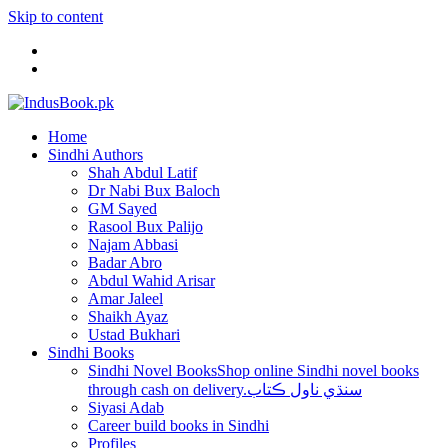
Skip to content
Home
Sindhi Authors
Shah Abdul Latif
Dr Nabi Bux Baloch
GM Sayed
Rasool Bux Palijo
Najam Abbasi
Badar Abro
Abdul Wahid Arisar
Amar Jaleel
Shaikh Ayaz
Ustad Bukhari
Sindhi Books
Sindhi Novel Books
Shop online Sindhi novel books
through cash on delivery.سنڌي ناول ڪتاب
Siyasi Adab
Career build books in Sindhi
Profiles