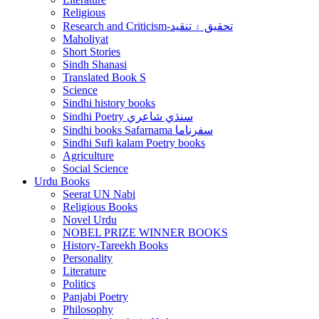
Religious
Research and Criticism-تحقيق ۽ تنقيد
Maholiyat
Short Stories
Sindh Shanasi
Translated Book S
Science
Sindhi history books
Sindhi Poetry سنڌي شاعري
Sindhi books Safarnama سفرناما
Sindhi Sufi kalam Poetry books
Agriculture
Social Science
Urdu Books
Seerat UN Nabi
Religious Books
Novel Urdu
NOBEL PRIZE WINNER BOOKS
History-Tareekh Books
Personality
Literature
Politics
Panjabi Poetry
Philosophy