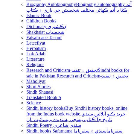
Biography Autobiography
Biography-autobiography آتم
ڪٿا يا آتم ڪھاڻي مختلف شخصيتن جي باري ۾ ڪتاب
Islamic Book
Children Books
Dictionary ڊڪشنري
Shakhsiat شخصيات
Falsafo aee Tasouf
Lateefiyat
Herbalism
Lok Adab
Literature
Religious
Research and Criticism-تحقيق ۽ تنقيد
Sindhi books for
sale in Pakistan.Research and Criticism-تحقيق ۽ تنقيد
Maholiyat
Short Stories
Sindh Shanasi
Translated Book S
Science
Sindhi history books
Buy Sindhi history books online
from the Indus book website.خريد ڪيو آنلائين سنڌي
تاريخ جا ڪتاب پنھنجي پسنديده ويبسائيٽ تان
Sindhi Poetry سنڌي شاعري
Sindhi books Safarnama سفرناما
سنڌي ۾ سفرناما