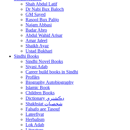
Shah Abdul Latif
Dr Nabi Bux Baloch
GM Sayed
Rasool Bux Palijo
Najam Abbasi
Badar Abro
Abdul Wahid Arisar
Amar Jaleel
Shaikh Ayaz
Ustad Bukhari
Sindhi Books
Sindhi Novel Books
Siyasi Adab
Career build books in Sindhi
Profiles
Biography Autobiography
Islamic Book
Children Books
Dictionary ڊڪشنري
Shakhsiat شخصيات
Falsafo aee Tasouf
Lateefiyat
Herbalism
Lok Adab
Literature