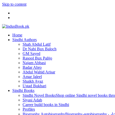
Skip to content
Home
Sindhi Authors
Shah Abdul Latif
Dr Nabi Bux Baloch
GM Sayed
Rasool Bux Palijo
Najam Abbasi
Badar Abro
Abdul Wahid Arisar
Amar Jaleel
Shaikh Ayaz
Ustad Bukhari
Sindhi Books
Sindhi Novel Books
Siyasi Adab
Career build books in Sindhi
Profiles
Biography Autobiography
Biogr