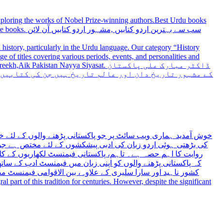
 exploring the works of Nobel Prize-winning authors.Best Urdu books
سب سے بہترین
history, particularly in the Urdu language. Our category “History
 Nayya Siyasat. ڈاکٹر مبارک علی پاکستان
کے مشہور تاریخ دان اور عالم تاریخ ہیں جن کی کتابیں
خوش آمدید ہماری ویب سائٹ پر جو پاکستانی پڑھنے والوں کے لئے خ
کی بڑھتی ہوئی اردو زبان کی ادبی پیشکشوں کے لئے مختص ہے جو 
روایت کا اہم حصہ ہے۔ تاہم، پاکستانی فیمنسٹ لکھاریوں کے کلید
کہ پاکستانی پڑھنے والوں کو اپنی زبان میں فیمنسٹ ادب کے س،
کشور ناہید اور سارا سلیری کے علاوہ، بین الاقوامی فیمنسٹ 