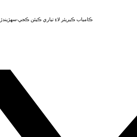
 Kian Kaje- Imam Ali Detho-ڪامياب ڪيريئر لاءِ تياري ڪيئن ڪجي-سھڙيندڙ امام علي ڏيٿو