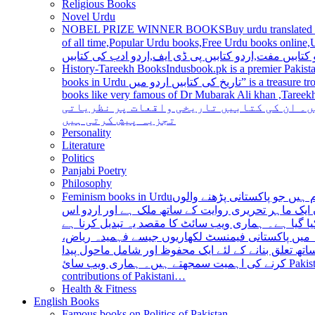
Religious Books
Novel Urdu
NOBEL PRIZE WINNER BOOKS
Buy urdu translated
of all time,Popular Urdu books,Free Urdu books online,Urdu books pdf,Top Ur
 کتابیں مفت,اردو کتابیں پی ڈی ایف,اردو ادب کی کتابیں
History-Tareekh Books
Indusbook.pk is a premier Pakista
books in Urdu تاریخ کی کتابیں اردو میں” is a treasure trove for history enthusiasts and scholars alike, providing an extensive range of titles covering various periods, events, and personalities and
books like very famous of Dr Mubarak Ali khan ,Tareekh Ki Ros
ں۔ ان کی کتابیں تاریخی واقعات پر نظریاتی
تجزیہ پیش کرتی ہیں
Personality
Literature
Politics
Panjabi Poetry
Philosophy
Feminism books in Urdu
ہیں جو پاکستانی پڑھنے والوں
ایک ماہر تحریری روایت کے ساتھ ملک ہے اور اردو اس
یا گیا ہے۔ ہماری ویب سائٹ کا مقصد یہ تبدیل کرنا ہے
عہ میں پاکستانی فیمنسٹ لکھاریوں جیسے فہمیدہ ریاض
ھ تعلق بنانے کے لئے ایک محفوظ اور شامل ماحول پیدا
کرنے کی اہمیت سمجھتے ہیں۔ ہماری ویب سائ Pakistan is a country with a rich literary tradition, and Urdu has been an integral part of this tradition for centuries. However, despite the significant
contributions of Pakistani…
Health & Fitness
English Books
Famous books on Politics of Pakistan