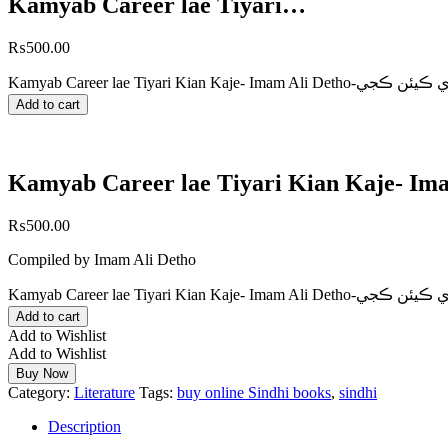
Kamyab Career lae Tiyari…
₨
500.00
Add to cart
₨
500.00
Compiled by Imam Ali Detho
Add to cart
Add to Wishlist
Add to Wishlist
Buy Now
Category:
Literature
Tags:
buy online Sindhi books
,
sindhi
Description