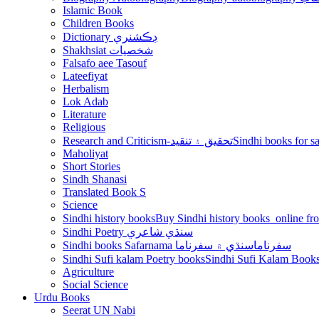
Islamic Book
Children Books
Dictionary ڊڪشنري
Shakhsiat شخصيات
Falsafo aee Tasouf
Lateefiyat
Herbalism
Lok Adab
Literature
Religious
Research and Criticism-تحقيق ۽ تنقيد
Maholiyat
Short Stories
Sindh Shanasi
Translated Book S
Science
Sindhi history books
Sindhi Poetry سنڌي شاعري
Sindhi books Safarnama سفرناما
سنڌي ۾ سفرناما
Sindhi Sufi kalam Poetry books
Agriculture
Social Science
Urdu Books
Seerat UN Nabi