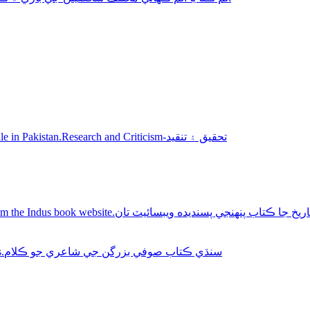
Sindhi books for sale in Pakistan.Research and Criticism-تحقيق ۽ تنقيد
Buy Sindhi history books online from the Indus book website.سنديده ويبسائيٽ تان
Sindhi Sufi Kalam Books.سنڌي ڪتاب صوفي بزرگن جي شاعري جو ڪلام