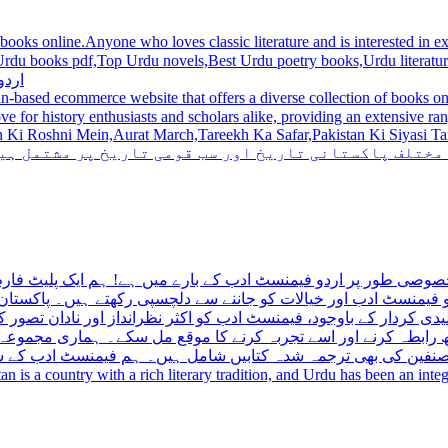
 books online.Anyone who loves classic literature and is interested in
du novels,Best Urdu poetry books,Urdu literature books.  اردو کتابیں ,مشہور اردو کتابیں آن لائن
اردو
n-based ecommerce website that offers a diverse collection of books on 
hni Mein,Aurat March,Tareekh Ka Safar,Pakistan Ki Siyasi Tareekh,Aik Pakistan
 مختلف پاکستانی تاریخ اور سب قومی تاریخ پر مشتمل ہی
صوصی طور پر اردو فیمنسٹ ادب کے بارے میں ہے! ہم ایک پلیٹ فارم 
فیمنسٹ ادب اور خیالات کو جاننے سے دلچسپی رکھتے ہیں۔ پاکستان 
ی کردار کے باوجود، فیمنسٹ ادب کو اکثر نظرانداز اور نادان تصور ک
اتھ رابطہ کرنے اور اسے تجربہ کرنے کا موقع مل سکے۔ ہماری مجمو
مصنفین کی بھی ترجمہ شدہ کتابیں شامل ہیں۔ ہم فیمنسٹ ادب کے سات