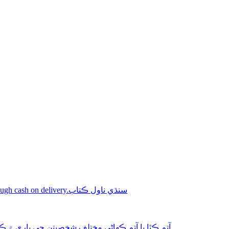
Shop online Sindhi novel books through cash on delivery.سنڌي ناول ڪتاب
aphy-autobiography آتم ڪٿا يا آتم ڪھاڻي مختلف شخصيتن جي باري ۾ ڪتاب