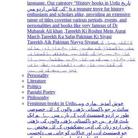
language. Our category “History books in Urdu تاریخ
کی کتابیں اردو میں” is a treasure trove for history
enthusiasts and scholars alike, providing an extensive
range of titles covering various periods, events, and
personalities and books like very famous of Dr
Mubarak Ali khan ,Tareekh Ki Roshni Mein,Aurat
March,Tareekh Ka Safar,Pakistan Ki Siyasi
Tareekh,Aik Pakistan Nayya Siyasat. ڈاکٹر مبارک
علی پاکستان کے مشہور تاریخ دان اور عالم
تاریخ ہیں جن کی کتابیں مختلف پاکستانی
تاریخ اور سب قومی تاریخ پر مشتمل ہیں۔ ان
کی کتابیں تاریخی واقعات پر نظریاتی
تجزیہ پیش کرتی ہیں
Personality
Literature
Politics
Panjabi Poetry
Philosophy
Feminism books in Urdu
خوش آمدید ہماری ویب
سائٹ پر جو پاکستانی پڑھنے والوں کے لئے خصوصی
طور پر اردو فیمنسٹ ادب کے بارے میں ہے! ہم ایک
پلیٹ فارم ہیں جو پاکستانی پڑھنے والوں کی بڑھتی
ہوئی اردو زبان کی ادبی پیشکشوں کے لئے مختص ہے
جو فیمنسٹ ادب اور خیالات کو جاننے سے دلچسپی