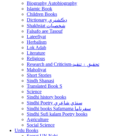
Biography Autobiography
Islamic Book
Children Books
Dictionary ڊڪشنري
Shakhsiat شخصيات
Falsafo aee Tasouf
Lateefiyat
Herbalism
Lok Adab
Literature
Religious
Research and Criticism-تحقيق ۽ تنقيد
Maholiyat
Short Stories
Sindh Shanasi
Translated Book S
Science
Sindhi history books
Sindhi Poetry سنڌي شاعري
Sindhi books Safarnama سفرناما
Sindhi Sufi kalam Poetry books
Agriculture
Social Science
Urdu Books
Seerat UN Nabi