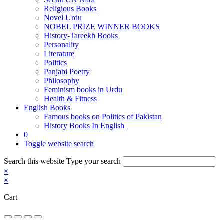
Religious Books
Novel Urdu
NOBEL PRIZE WINNER BOOKS
History-Tareekh Books
Personality
Literature
Politics
Panjabi Poetry
Philosophy
Feminism books in Urdu
Health & Fitness
English Books
Famous books on Politics of Pakistan
History Books In English
0
Toggle website search
Search this website
Type your search
×
×
Cart