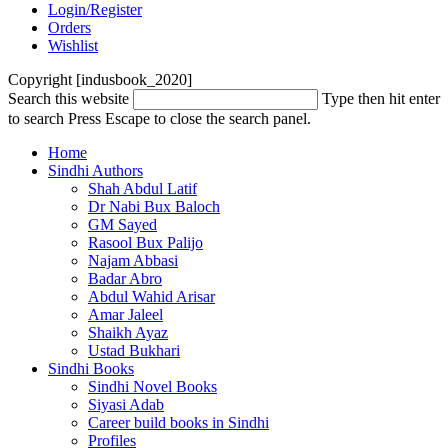
Login/Register
Orders
Wishlist
Copyright [indusbook_2020]
Search this website
Type then hit enter
to search
Press Escape to close the search panel.
Home
Sindhi Authors
Shah Abdul Latif
Dr Nabi Bux Baloch
GM Sayed
Rasool Bux Palijo
Najam Abbasi
Badar Abro
Abdul Wahid Arisar
Amar Jaleel
Shaikh Ayaz
Ustad Bukhari
Sindhi Books
Sindhi Novel Books
Siyasi Adab
Career build books in Sindhi
Profiles