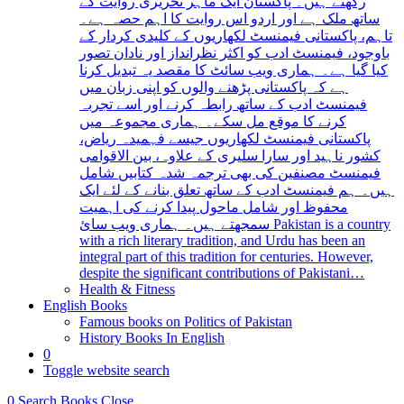
رکھتے ہیں۔ پاکستان ایک ماہر تحریری روایت کے
ساتھ ملک ہے اور اردو اس روایت کا اہم حصہ ہے۔
تاہم، پاکستانی فیمنسٹ لکھاریوں کے کلیدی کردار کے
باوجود، فیمنسٹ ادب کو اکثر نظرانداز اور نادان تصور
کیا گیا ہے۔ ہماری ویب سائٹ کا مقصد یہ تبدیل کرنا
ہے کہ پاکستانی پڑھنے والوں کو اپنی زبان میں
فیمنسٹ ادب کے ساتھ رابطہ کرنے اور اسے تجربہ
کرنے کا موقع مل سکے۔ ہماری مجموعہ میں
پاکستانی فیمنسٹ لکھاریوں جیسے فہمیدہ ریاض،
کشور ناہید اور سارا سلیری کے علاوہ، بین الاقوامی
فیمنسٹ مصنفین کی بھی ترجمہ شدہ کتابیں شامل
ہیں۔ ہم فیمنسٹ ادب کے ساتھ تعلق بنانے کے لئے ایک
محفوظ اور شامل ماحول پیدا کرنے کی اہمیت
سمجھتے ہیں۔ ہماری ویب سائ Pakistan is a country
with a rich literary tradition, and Urdu has been an
integral part of this tradition for centuries. However,
despite the significant contributions of Pakistani…
Health & Fitness
English Books
Famous books on Politics of Pakistan
History Books In English
0
Toggle website search
0
Search Books
Close