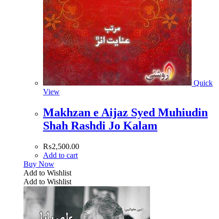
Quick
View
Makhzan e Aijaz Syed Muhiudin
Shah Rashdi Jo Kalam
₨
2,500.00
Add to cart
Buy Now
Add to Wishlist
Add to Wishlist