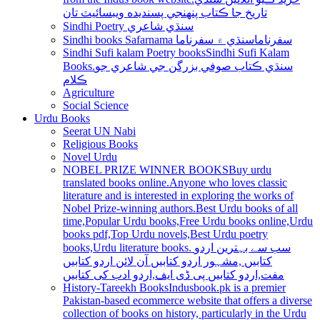
تاريخ جا ڪتاب پنھنجي پسنديده ويبسائيٽ تان
Sindhi Poetry سنڌي شاعري
Sindhi books Safarnama سفرناما
سنڌي ۾ سفرناما
Sindhi Sufi kalam Poetry books
Sindhi Sufi Kalam
Books.سنڌي ڪتاب صوفي بزرگن جي شاعري جو
ڪلام
Agriculture
Social Science
Urdu Books
Seerat UN Nabi
Religious Books
Novel Urdu
NOBEL PRIZE WINNER BOOKS
Buy urdu
translated books online.Anyone who loves classic
literature and is interested in exploring the works of
Nobel Prize-winning authors.Best Urdu books of all
time,Popular Urdu books,Free Urdu books online,Urdu
books pdf,Top Urdu novels,Best Urdu poetry
books,Urdu literature books. سب سے بہترین اردو
کتابیں ,مشہور اردو کتابیں آن لائن اردو کتابیں
مفت,اردو کتابیں پی ڈی ایف,اردو ادب کی کتابیں
History-Tareekh Books
Indusbook.pk is a premier
Pakistan-based ecommerce website that offers a diverse
collection of books on history, particularly in the Urdu