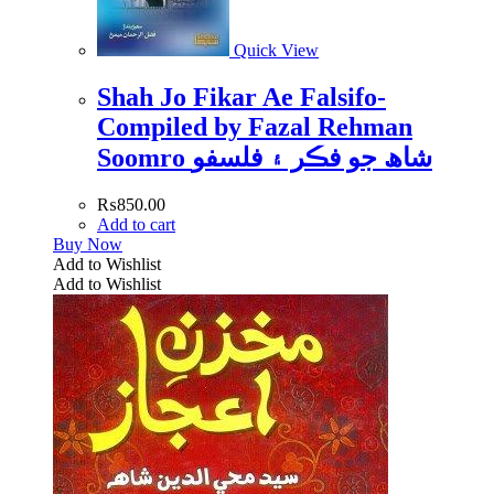
Quick View
Shah Jo Fikar Ae Falsifo-
Compiled by Fazal Rehman
Soomro شاھ جو فڪر ۽ فلسفو
₨
850.00
Add to cart
Buy Now
Add to Wishlist
Add to Wishlist