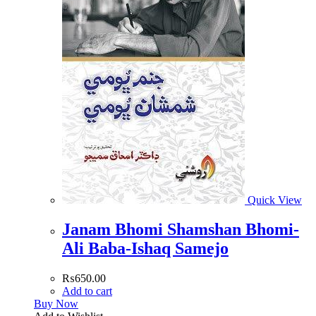
Quick View
Janam Bhomi Shamshan Bhomi-
Ali Baba-Ishaq Samejo
₨
650.00
Add to cart
Buy Now