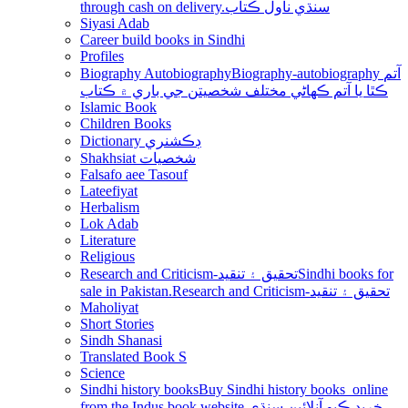
through cash on delivery.سنڌي ناول ڪتاب
Siyasi Adab
Career build books in Sindhi
Profiles
Biography Autobiography
Biography-autobiography آتم
ڪٿا يا آتم ڪھاڻي مختلف شخصيتن جي باري ۾ ڪتاب
Islamic Book
Children Books
Dictionary ڊڪشنري
Shakhsiat شخصيات
Falsafo aee Tasouf
Lateefiyat
Herbalism
Lok Adab
Literature
Religious
Research and Criticism-تحقيق ۽ تنقيد
Sindhi books for
sale in Pakistan.Research and Criticism-تحقيق ۽ تنقيد
Maholiyat
Short Stories
Sindh Shanasi
Translated Book S
Science
Sindhi history books
Buy Sindhi history books online
from the Indus book website.خريد ڪيو آنلائين سنڌي