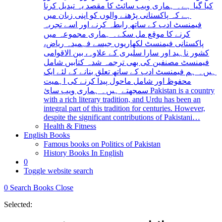
کیا گیا ہے۔ ہماری ویب سائٹ کا مقصد یہ تبدیل کرنا
ہے کہ پاکستانی پڑھنے والوں کو اپنی زبان میں
فیمنسٹ ادب کے ساتھ رابطہ کرنے اور اسے تجربہ
کرنے کا موقع مل سکے۔ ہماری مجموعہ میں
پاکستانی فیمنسٹ لکھاریوں جیسے فہمیدہ ریاض،
کشور ناہید اور سارا سلیری کے علاوہ، بین الاقوامی
فیمنسٹ مصنفین کی بھی ترجمہ شدہ کتابیں شامل
ہیں۔ ہم فیمنسٹ ادب کے ساتھ تعلق بنانے کے لئے ایک
محفوظ اور شامل ماحول پیدا کرنے کی اہمیت
سمجھتے ہیں۔ ہماری ویب سائ Pakistan is a country
with a rich literary tradition, and Urdu has been an
integral part of this tradition for centuries. However,
despite the significant contributions of Pakistani…
Health & Fitness
English Books
Famous books on Politics of Pakistan
History Books In English
0
Toggle website search
0
Search Books
Close
Selected: