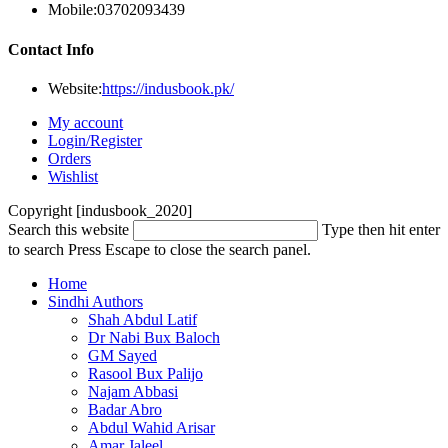
Mobile:
03702093439
Contact Info
Website:
https://indusbook.pk/
My account
Login/Register
Orders
Wishlist
Copyright [indusbook_2020]
Search this website
Type then hit enter
to search
Press Escape to close the search panel.
Home
Sindhi Authors
Shah Abdul Latif
Dr Nabi Bux Baloch
GM Sayed
Rasool Bux Palijo
Najam Abbasi
Badar Abro
Abdul Wahid Arisar
Amar Jaleel