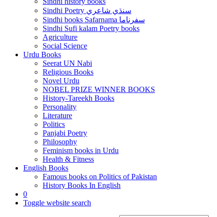
Sindhi history books
Sindhi Poetry سنڌي شاعري
Sindhi books Safarnama سفرناما
Sindhi Sufi kalam Poetry books
Agriculture
Social Science
Urdu Books
Seerat UN Nabi
Religious Books
Novel Urdu
NOBEL PRIZE WINNER BOOKS
History-Tareekh Books
Personality
Literature
Politics
Panjabi Poetry
Philosophy
Feminism books in Urdu
Health & Fitness
English Books
Famous books on Politics of Pakistan
History Books In English
0
Toggle website search