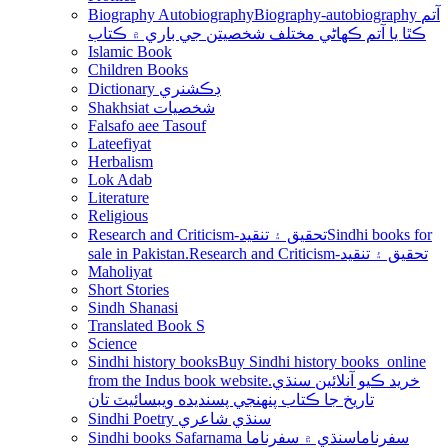
Biography Autobiography
Biography-autobiography آتم
ڪٿا يا آتم ڪھاڻي مختلف شخصيتن جي باري ۾ ڪتاب
Islamic Book
Children Books
Dictionary ڊڪشنري
Shakhsiat شخصيات
Falsafo aee Tasouf
Lateefiyat
Herbalism
Lok Adab
Literature
Religious
Research and Criticism-تحقيق ۽ تنقيد
Sindhi books for
sale in Pakistan.Research and Criticism-تحقيق ۽ تنقيد
Maholiyat
Short Stories
Sindh Shanasi
Translated Book S
Science
Sindhi history books
Buy Sindhi history books online
from the Indus book website.خريد ڪيو آنلائين سنڌي
تاريخ جا ڪتاب پنھنجي پسنديده ويبسائيٽ تان
Sindhi Poetry سنڌي شاعري
Sindhi books Safarnama سفرناما
سنڌي ۾ سفرناما