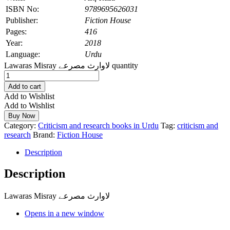
ISBN No:
9789695626031
Publisher:
Fiction House
Pages:
416
Year:
2018
Language:
Urdu
Lawaras Misray لاوارث مصرعے quantity
Add to cart
Add to Wishlist
Add to Wishlist
Buy Now
Category:
Criticism and research books in Urdu
Tag:
criticism and
research
Brand:
Fiction House
Description
Description
Lawaras Misray لاوارث مصرعے
Opens in a new window