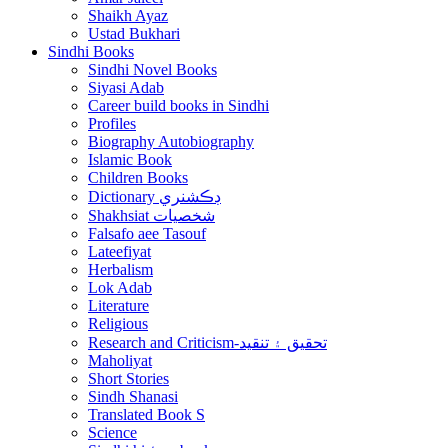
Shaikh Ayaz
Ustad Bukhari
Sindhi Books
Sindhi Novel Books
Siyasi Adab
Career build books in Sindhi
Profiles
Biography Autobiography
Islamic Book
Children Books
Dictionary ڊڪشنري
Shakhsiat شخصيات
Falsafo aee Tasouf
Lateefiyat
Herbalism
Lok Adab
Literature
Religious
Research and Criticism-تحقيق ۽ تنقيد
Maholiyat
Short Stories
Sindh Shanasi
Translated Book S
Science