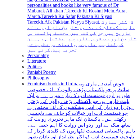
personalities and books like very famous of Dr
Mubarak Ali khan ,Tareekh Ki Roshni Mein,Aurat
March,Tareekh Ka Safar,Pakistan Ki Siyasi
Tareekh,Aik Pakistan Nayya Siyasat. ڈاکٹر مبارک
علی پاکستان کے مشہور تاریخ دان اور عالم
تاریخ ہیں جن کی کتابیں مختلف پاکستانی
تاریخ اور سب قومی تاریخ پر مشتمل ہیں۔ ان
کی کتابیں تاریخی واقعات پر نظریاتی
تجزیہ پیش کرتی ہیں
Personality
Literature
Politics
Panjabi Poetry
Philosophy
Feminism books in Urdu
خوش آمدید ہماری ویب
سائٹ پر جو پاکستانی پڑھنے والوں کے لئے خصوصی
طور پر اردو فیمنسٹ ادب کے بارے میں ہے! ہم ایک
پلیٹ فارم ہیں جو پاکستانی پڑھنے والوں کی بڑھتی
ہوئی اردو زبان کی ادبی پیشکشوں کے لئے مختص ہے
جو فیمنسٹ ادب اور خیالات کو جاننے سے دلچسپی
رکھتے ہیں۔ پاکستان ایک ماہر تحریری روایت کے
ساتھ ملک ہے اور اردو اس روایت کا اہم حصہ ہے۔
تاہم، پاکستانی فیمنسٹ لکھاریوں کے کلیدی کردار کے
باوجود، فیمنسٹ ادب کو اکثر نظرانداز اور نادان تصور