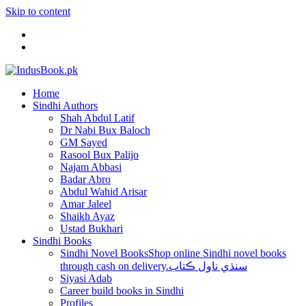
Skip to content
Home
Sindhi Authors
Shah Abdul Latif
Dr Nabi Bux Baloch
GM Sayed
Rasool Bux Palijo
Najam Abbasi
Badar Abro
Abdul Wahid Arisar
Amar Jaleel
Shaikh Ayaz
Ustad Bukhari
Sindhi Books
Sindhi Novel Books
Shop online Sindhi novel books
through cash on delivery.سنڌي ناول ڪتاب
Siyasi Adab
Career build books in Sindhi
Profiles