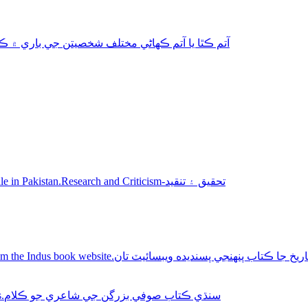
aphy-autobiography آتم ڪٿا يا آتم ڪھاڻي مختلف شخصيتن جي باري ۾ ڪتاب
Sindhi books for sale in Pakistan.Research and Criticism-تحقيق ۽ تنقيد
Buy Sindhi history books online from the Indus book website.سنديده ويبسائيٽ تان
Sindhi Sufi Kalam Books.سنڌي ڪتاب صوفي بزرگن جي شاعري جو ڪلام