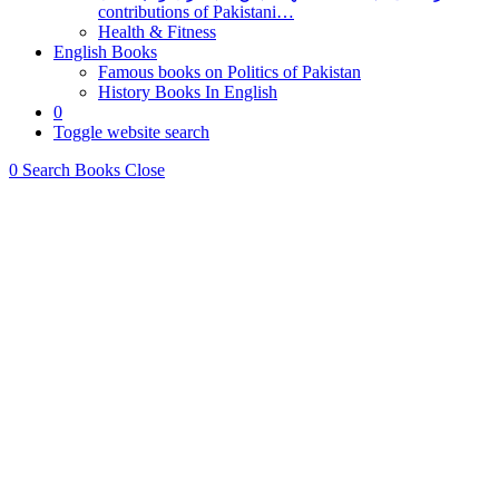
contributions of Pakistani…
Health & Fitness
English Books
Famous books on Politics of Pakistan
History Books In English
0
Toggle website search
0
Search Books
Close