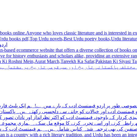
 books online.Anyone who loves classic literature and is interested in
du novels,Best Urdu poetry books,Urdu literature books.  اردو کتابیں ,مشہور اردو کتابیں آن لائن
اردو
n-based ecommerce website that offers a diverse collection of books on 
hni Mein,Aurat March,Tareekh Ka Safar,Pakistan Ki Siyasi Tareekh,Aik Pakistan
 مختلف پاکستانی تاریخ اور سب قومی تاریخ پر مشتمل ہی
صوصی طور پر اردو فیمنسٹ ادب کے بارے میں ہے! ہم ایک پلیٹ فارم 
فیمنسٹ ادب اور خیالات کو جاننے سے دلچسپی رکھتے ہیں۔ پاکستان 
ی کردار کے باوجود، فیمنسٹ ادب کو اکثر نظرانداز اور نادان تصور ک
اتھ رابطہ کرنے اور اسے تجربہ کرنے کا موقع مل سکے۔ ہماری مجمو
مصنفین کی بھی ترجمہ شدہ کتابیں شامل ہیں۔ ہم فیمنسٹ ادب کے سات