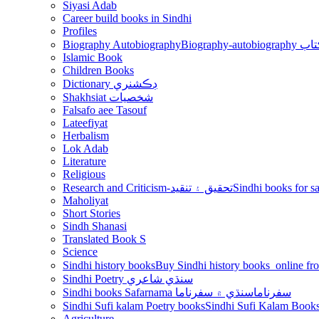
Siyasi Adab
Career build books in Sindhi
Profiles
Biography Autobiography
Biogr
Islamic Book
Children Books
Dictionary ڊڪشنري
Shakhsiat شخصيات
Falsafo aee Tasouf
Lateefiyat
Herbalism
Lok Adab
Literature
Religious
Research and Criticism-تحقيق ۽ تنقيد
Maholiyat
Short Stories
Sindh Shanasi
Translated Book S
Science
Sindhi history books
Sindhi Poetry سنڌي شاعري
Sindhi books Safarnama سفرناما
سنڌي ۾ سفرناما
Sindhi Sufi kalam Poetry books
Agriculture