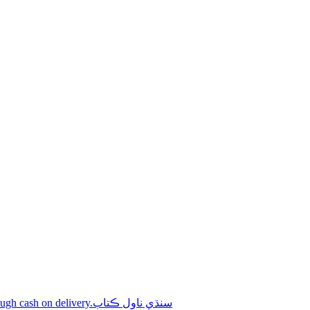
Shop online Sindhi novel books through cash on delivery.سنڌي ناول ڪتاب