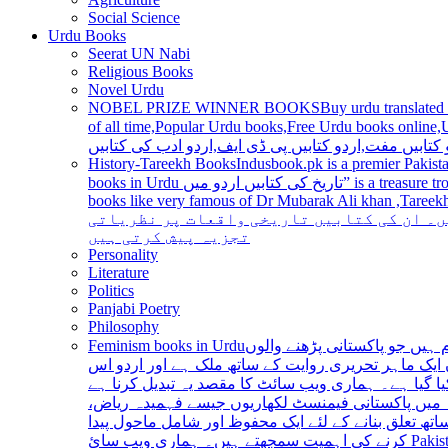
Social Science
Urdu Books
Seerat UN Nabi
Religious Books
Novel Urdu
NOBEL PRIZE WINNER BOOKS
Buy urdu translated
of all time,Popular Urdu books,Free Urdu books online,Urdu books pdf,Top Ur
 کتابیں مفت,اردو کتابیں پی ڈی ایف,اردو ادب کی کتابیں
History-Tareekh Books
Indusbook.pk is a premier Pakista
books in Urdu تاریخ کی کتابیں اردو میں” is a treasure trove for history enthusiasts and scholars alike, providing an extensive range of titles covering various periods, events, and personalities and
books like very famous of Dr Mubarak Ali khan ,Tareekh Ki Ros
ں۔ ان کی کتابیں تاریخی واقعات پر نظریاتی
تجزیہ پیش کرتی ہیں
Personality
Literature
Politics
Panjabi Poetry
Philosophy
Feminism books in Urdu
ہیں جو پاکستانی پڑھنے والوں
ایک ماہر تحریری روایت کے ساتھ ملک ہے اور اردو اس
یا گیا ہے۔ ہماری ویب سائٹ کا مقصد یہ تبدیل کرنا ہے
عہ میں پاکستانی فیمنسٹ لکھاریوں جیسے فہمیدہ ریاض
ھ تعلق بنانے کے لئے ایک محفوظ اور شامل ماحول پیدا
کرنے کی اہمیت سمجھتے ہیں۔ ہماری ویب سائ Pakistan is a country with a rich literary tradition, and Urdu has been an integral part of this tradition for centuries. However, despite the significant