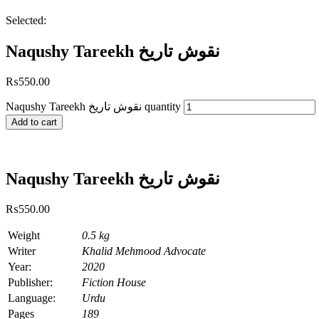
Selected:
Naqushy Tareekh نقوش تاریخ
₨
550.00
Naqushy Tareekh نقوش تاریخ quantity
Add to cart
Naqushy Tareekh نقوش تاریخ
₨
550.00
Weight
0.5 kg
Writer
Khalid Mehmood Advocate
Year:
2020
Publisher:
Fiction House
Language:
Urdu
Pages
189