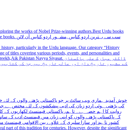
 exploring the works of Nobel Prize-winning authors.Best Urdu books
سب سے بہترین
history, particularly in the Urdu language. Our category “History
 Nayya Siyasat. ڈاکٹر مبارک علی پاکستان
کے مشہور تاریخ دان اور عالم تاریخ ہیں جن کی کتابیں
خوش آمدید ہماری ویب سائٹ پر جو پاکستانی پڑھنے والوں کے لئے خ
کی بڑھتی ہوئی اردو زبان کی ادبی پیشکشوں کے لئے مختص ہے جو 
روایت کا اہم حصہ ہے۔ تاہم، پاکستانی فیمنسٹ لکھاریوں کے کلید
کہ پاکستانی پڑھنے والوں کو اپنی زبان میں فیمنسٹ ادب کے س،
کشور ناہید اور سارا سلیری کے علاوہ، بین الاقوامی فیمنسٹ 