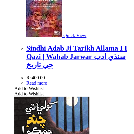
Quick View
Sindhi Adab Ji Tarikh Allama I I
Qazi | Wahab Jarwar سنڌي ادب
جي تاريخ
₨
400.00
Read more
Add to Wishlist
Add to Wishlist