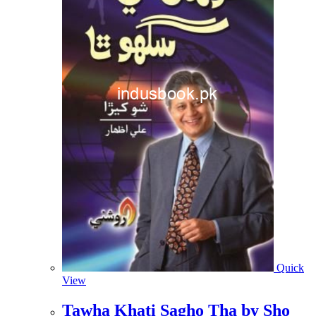
Quick
View
Tawha Khati Sagho Tha by Sho