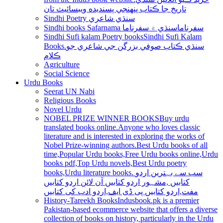
تاريخ جا ڪتاب پنھنجي پسنديده ويبسائيٽ تان
Sindhi Poetry سنڌي شاعري
Sindhi books Safarnama سفرناما
سنڌي ۾ سفرناما
Sindhi Sufi kalam Poetry books
Sindhi Sufi Kalam
Books.سنڌي ڪتاب صوفي بزرگن جي شاعري جو
ڪلام
Agriculture
Social Science
Urdu Books
Seerat UN Nabi
Religious Books
Novel Urdu
NOBEL PRIZE WINNER BOOKS
Buy urdu
translated books online.Anyone who loves classic
literature and is interested in exploring the works of
Nobel Prize-winning authors.Best Urdu books of all
time,Popular Urdu books,Free Urdu books online,Urdu
books pdf,Top Urdu novels,Best Urdu poetry
books,Urdu literature books. سب سے بہترین اردو
کتابیں ,مشہور اردو کتابیں آن لائن اردو کتابیں
مفت,اردو کتابیں پی ڈی ایف,اردو ادب کی کتابیں
History-Tareekh Books
Indusbook.pk is a premier
Pakistan-based ecommerce website that offers a diverse
collection of books on history, particularly in the Urdu