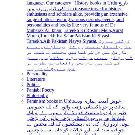
language. Our category “History books in Urdu تاریخ
کی کتابیں اردو میں” is a treasure trove for history
enthusiasts and scholars alike, providing an extensive
range of titles covering various periods, events, and
personalities and books like very famous of Dr
Mubarak Ali khan ,Tareekh Ki Roshni Mein,Aurat
March,Tareekh Ka Safar,Pakistan Ki Siyasi
Tareekh,Aik Pakistan Nayya Siyasat. ڈاکٹر مبارک
علی پاکستان کے مشہور تاریخ دان اور عالم
تاریخ ہیں جن کی کتابیں مختلف پاکستانی
تاریخ اور سب قومی تاریخ پر مشتمل ہیں۔ ان
کی کتابیں تاریخی واقعات پر نظریاتی
تجزیہ پیش کرتی ہیں
Personality
Literature
Politics
Panjabi Poetry
Philosophy
Feminism books in Urdu
خوش آمدید ہماری ویب
سائٹ پر جو پاکستانی پڑھنے والوں کے لئے خصوصی
طور پر اردو فیمنسٹ ادب کے بارے میں ہے! ہم ایک
پلیٹ فارم ہیں جو پاکستانی پڑھنے والوں کی بڑھتی
ہوئی اردو زبان کی ادبی پیشکشوں کے لئے مختص ہے
جو فیمنسٹ ادب اور خیالات کو جاننے سے دلچسپی