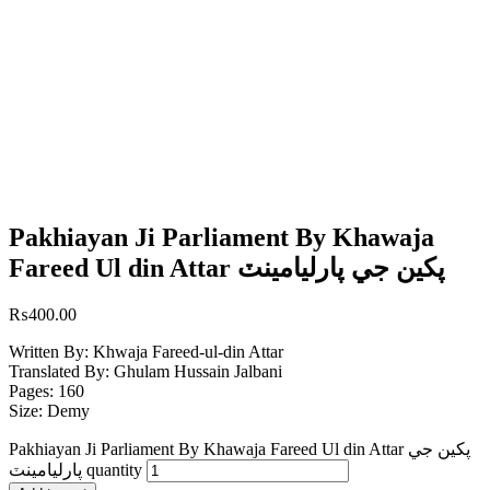
Pakhiayan Ji Parliament By Khawaja
Fareed Ul din Attar پکين جي پارليامينٽ
₨
400.00
Written By: Khwaja Fareed-ul-din Attar
Translated By: Ghulam Hussain Jalbani
Pages: 160
Size: Demy
Pakhiayan Ji Parliament By Khawaja Fareed Ul din Attar پکين جي
پارليامينٽ quantity