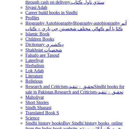
through cash on delivery.سنڌي ناول ڪتاب
Siyasi Adab
Career build books in Sindhi
Profiles
Biography Autobiography
Biography-autobiography آتم
ڪٿا يا آتم ڪھاڻي مختلف شخصيتن جي باري ۾ ڪتاب
Islamic Book
Children Books
Dictionary ڊڪشنري
Shakhsiat شخصيات
Falsafo aee Tasouf
Lateefiyat
Herbalism
Lok Adab
Literature
Religious
Research and Criticism-تحقيق ۽ تنقيد
Sindhi books for
sale in Pakistan.Research and Criticism-تحقيق ۽ تنقيد
Maholiyat
Short Stories
Sindh Shanasi
Translated Book S
Science
Sindhi history books
Buy Sindhi history books online
from the Indus book website.خريد ڪيو آنلائين سنڌي