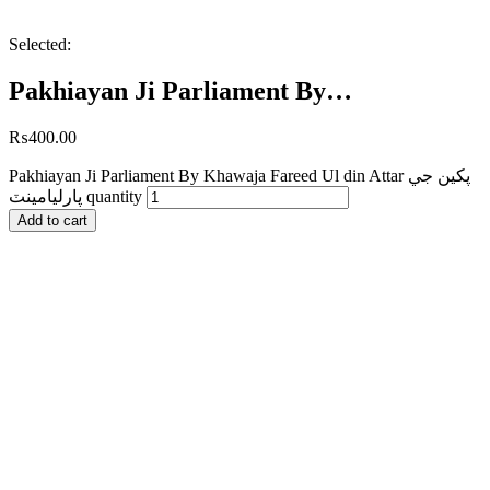
Selected:
Pakhiayan Ji Parliament By…
₨
400.00
Pakhiayan Ji Parliament By Khawaja Fareed Ul din Attar پکين جي
پارليامينٽ quantity
Add to cart