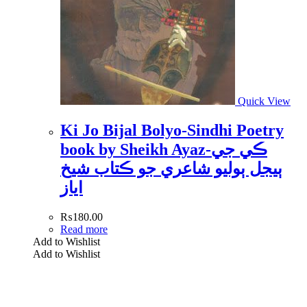
Quick View
Ki Jo Bijal Bolyo-Sindhi Poetry
book by Sheikh Ayaz-ڪي جي
ٻيجل ٻوليو شاعري جو ڪتاب شيخ
اياز
₨
180.00
Read more
Add to Wishlist
Add to Wishlist