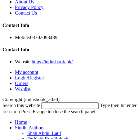
About Us
Privacy Policy
Contact Us
Contact Info
Mobile:
03702093439
Contact Info
Website:
https://indusbook.pk/
My account
Login/Register
Orders
Wishlist
Copyright [indusbook_2020]
Search this website
Type then hit enter
to search
Press Escape to close the search panel.
Home
Sindhi Authors
Shah Abdul Latif
Dr Nabi Bux Baloch