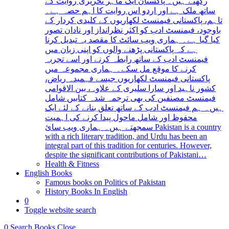
رکھتے ہیں۔ پاکستان ایک ماہر تحریری روایت کے
ساتھ ملک ہے اور اردو اس روایت کا اہم حصہ ہے۔
تاہم، پاکستانی فیمنسٹ لکھاریوں کے کلیدی کردار کے
باوجود، فیمنسٹ ادب کو اکثر نظرانداز اور نادان تصور
کیا گیا ہے۔ ہماری ویب سائٹ کا مقصد یہ تبدیل کرنا
ہے کہ پاکستانی پڑھنے والوں کو اپنی زبان میں
فیمنسٹ ادب کے ساتھ رابطہ کرنے اور اسے تجربہ
کرنے کا موقع مل سکے۔ ہماری مجموعہ میں
پاکستانی فیمنسٹ لکھاریوں جیسے فہمیدہ ریاض،
کشور ناہید اور سارا سلیری کے علاوہ، بین الاقوامی
فیمنسٹ مصنفین کی بھی ترجمہ شدہ کتابیں شامل
ہیں۔ ہم فیمنسٹ ادب کے ساتھ تعلق بنانے کے لئے ایک
محفوظ اور شامل ماحول پیدا کرنے کی اہمیت
سمجھتے ہیں۔ ہماری ویب سائ Pakistan is a country
with a rich literary tradition, and Urdu has been an
integral part of this tradition for centuries. However,
despite the significant contributions of Pakistani…
Health & Fitness
English Books
Famous books on Politics of Pakistan
History Books In English
0
Toggle website search
0
Search Books
Close