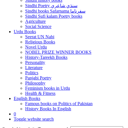
Sindhi history books
Sindhi Poetry سنڌي شاعري
Sindhi books Safarnama سفرناما
Sindhi Sufi kalam Poetry books
Agriculture
Social Science
Urdu Books
Seerat UN Nabi
Religious Books
Novel Urdu
NOBEL PRIZE WINNER BOOKS
History-Tareekh Books
Personality
Literature
Politics
Panjabi Poetry
Philosophy
Feminism books in Urdu
Health & Fitness
English Books
Famous books on Politics of Pakistan
History Books In English
0
Toggle website search