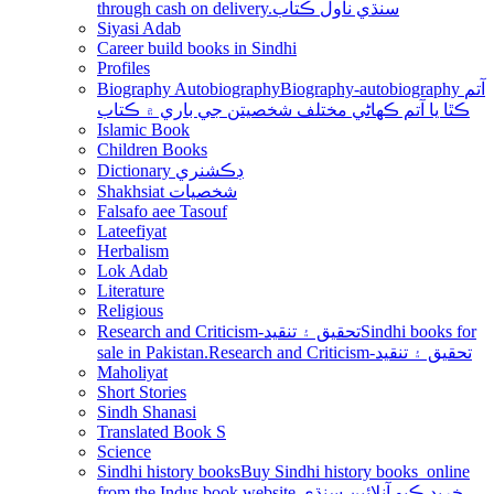
through cash on delivery.سنڌي ناول ڪتاب
Siyasi Adab
Career build books in Sindhi
Profiles
Biography Autobiography
Biography-autobiography آتم
ڪٿا يا آتم ڪھاڻي مختلف شخصيتن جي باري ۾ ڪتاب
Islamic Book
Children Books
Dictionary ڊڪشنري
Shakhsiat شخصيات
Falsafo aee Tasouf
Lateefiyat
Herbalism
Lok Adab
Literature
Religious
Research and Criticism-تحقيق ۽ تنقيد
Sindhi books for
sale in Pakistan.Research and Criticism-تحقيق ۽ تنقيد
Maholiyat
Short Stories
Sindh Shanasi
Translated Book S
Science
Sindhi history books
Buy Sindhi history books online
from the Indus book website.خريد ڪيو آنلائين سنڌي