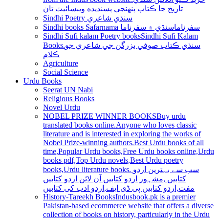
تاريخ جا ڪتاب پنھنجي پسنديده ويبسائيٽ تان
Sindhi Poetry سنڌي شاعري
Sindhi books Safarnama سفرناما
سنڌي ۾ سفرناما
Sindhi Sufi kalam Poetry books
Sindhi Sufi Kalam
Books.سنڌي ڪتاب صوفي بزرگن جي شاعري جو
ڪلام
Agriculture
Social Science
Urdu Books
Seerat UN Nabi
Religious Books
Novel Urdu
NOBEL PRIZE WINNER BOOKS
Buy urdu
translated books online.Anyone who loves classic
literature and is interested in exploring the works of
Nobel Prize-winning authors.Best Urdu books of all
time,Popular Urdu books,Free Urdu books online,Urdu
books pdf,Top Urdu novels,Best Urdu poetry
books,Urdu literature books. سب سے بہترین اردو
کتابیں ,مشہور اردو کتابیں آن لائن اردو کتابیں
مفت,اردو کتابیں پی ڈی ایف,اردو ادب کی کتابیں
History-Tareekh Books
Indusbook.pk is a premier
Pakistan-based ecommerce website that offers a diverse
collection of books on history, particularly in the Urdu