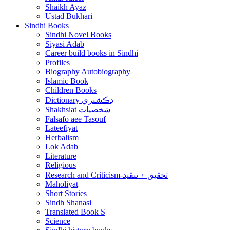
Shaikh Ayaz
Ustad Bukhari
Sindhi Books
Sindhi Novel Books
Siyasi Adab
Career build books in Sindhi
Profiles
Biography Autobiography
Islamic Book
Children Books
Dictionary ڊڪشنري
Shakhsiat شخصيات
Falsafo aee Tasouf
Lateefiyat
Herbalism
Lok Adab
Literature
Religious
Research and Criticism-تحقيق ۽ تنقيد
Maholiyat
Short Stories
Sindh Shanasi
Translated Book S
Science