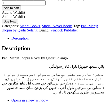
Add to cart
Add to Wishlist
Add to Wishlist
Buy Now
Categories:
Sindhi Books
,
Sindhi Novel Books
Tag:
Pani Manjh
Jhopra by Qadir Solangi
Brand:
Peacock Publisher
Description
Description
Pani Manjh Jhopra Novel by Qadir Solangi-
پاڻي منجھ جھوپڙا ناول قادر سولنگي
محترم قادر سولنگي جي سادي ـ سولي ۽موھيندڙ ٻولي ۾
لکيل ھڪ شاھڪار ناول ” پاڻي منجه جھوپڙا ” شايع ٿي
ویو آهي ـ سنڌ ۾ 2022 جي برساتن جي سبب آيل تباھ ڪارين جي
داستانن تي سرجيل ناول آهي ـ جنهن کي پڙهڻ سان سنڌ جا سور
محسوس ڪري سگهجن ٿا ـ ادارل
Opens in a new window