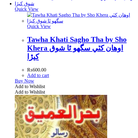
Quick View
Quick View
Tawha Khati Sagho Tha by Sho
Khera اوھان کٽي سگھو ٿا شوق
کيڙا
₨
600.00
Add to cart
Buy Now
Add to Wishlist
Add to Wishlist