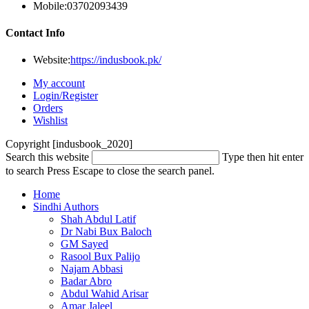
Mobile:
03702093439
Contact Info
Website:
https://indusbook.pk/
My account
Login/Register
Orders
Wishlist
Copyright [indusbook_2020]
Search this website
Type then hit enter
to search
Press Escape to close the search panel.
Home
Sindhi Authors
Shah Abdul Latif
Dr Nabi Bux Baloch
GM Sayed
Rasool Bux Palijo
Najam Abbasi
Badar Abro
Abdul Wahid Arisar
Amar Jaleel