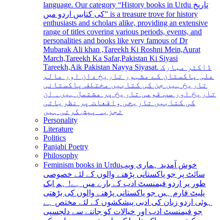
language. Our category “History books in Urdu تاریخ
کی کتابیں اردو میں” is a treasure trove for history
enthusiasts and scholars alike, providing an extensive
range of titles covering various periods, events, and
personalities and books like very famous of Dr
Mubarak Ali khan ,Tareekh Ki Roshni Mein,Aurat
March,Tareekh Ka Safar,Pakistan Ki Siyasi
Tareekh,Aik Pakistan Nayya Siyasat. ڈاکٹر مبارک
علی پاکستان کے مشہور تاریخ دان اور عالم
تاریخ ہیں جن کی کتابیں مختلف پاکستانی
تاریخ اور سب قومی تاریخ پر مشتمل ہیں۔ ان
کی کتابیں تاریخی واقعات پر نظریاتی
تجزیہ پیش کرتی ہیں
Personality
Literature
Politics
Panjabi Poetry
Philosophy
Feminism books in Urdu
خوش آمدید ہماری ویب
سائٹ پر جو پاکستانی پڑھنے والوں کے لئے خصوصی
طور پر اردو فیمنسٹ ادب کے بارے میں ہے! ہم ایک
پلیٹ فارم ہیں جو پاکستانی پڑھنے والوں کی بڑھتی
ہوئی اردو زبان کی ادبی پیشکشوں کے لئے مختص ہے
جو فیمنسٹ ادب اور خیالات کو جاننے سے دلچسپی