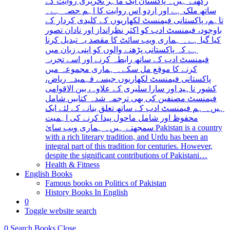
رکھتے ہیں۔ پاکستان ایک ماہر تحریری روایت کے
ساتھ ملک ہے اور اردو اس روایت کا اہم حصہ ہے۔
تاہم، پاکستانی فیمنسٹ لکھاریوں کے کلیدی کردار کے
باوجود، فیمنسٹ ادب کو اکثر نظرانداز اور نادان تصور
کیا گیا ہے۔ ہماری ویب سائٹ کا مقصد یہ تبدیل کرنا
ہے کہ پاکستانی پڑھنے والوں کو اپنی زبان میں
فیمنسٹ ادب کے ساتھ رابطہ کرنے اور اسے تجربہ
کرنے کا موقع مل سکے۔ ہماری مجموعہ میں
پاکستانی فیمنسٹ لکھاریوں جیسے فہمیدہ ریاض،
کشور ناہید اور سارا سلیری کے علاوہ، بین الاقوامی
فیمنسٹ مصنفین کی بھی ترجمہ شدہ کتابیں شامل
ہیں۔ ہم فیمنسٹ ادب کے ساتھ تعلق بنانے کے لئے ایک
محفوظ اور شامل ماحول پیدا کرنے کی اہمیت
سمجھتے ہیں۔ ہماری ویب سائ Pakistan is a country
with a rich literary tradition, and Urdu has been an
integral part of this tradition for centuries. However,
despite the significant contributions of Pakistani…
Health & Fitness
English Books
Famous books on Politics of Pakistan
History Books In English
0
Toggle website search
0
Search Books
Close