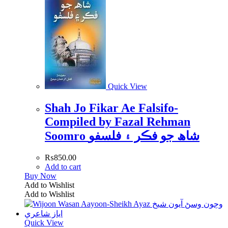
Quick View
Shah Jo Fikar Ae Falsifo-
Compiled by Fazal Rehman
Soomro شاھ جو فڪر ۽ فلسفو
₨
850.00
Add to cart
Buy Now
Add to Wishlist
Add to Wishlist
Quick View