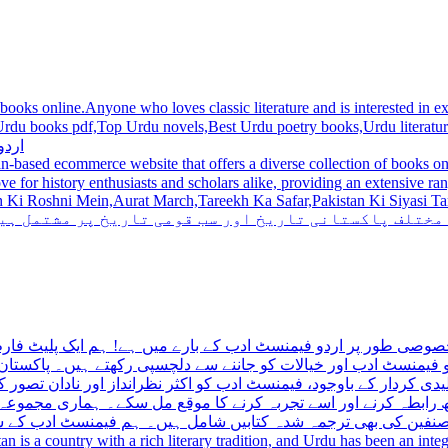
 books online.Anyone who loves classic literature and is interested in
du novels,Best Urdu poetry books,Urdu literature books.  اردو کتابیں ,مشہور اردو کتابیں آن لائن
اردو
n-based ecommerce website that offers a diverse collection of books on 
hni Mein,Aurat March,Tareekh Ka Safar,Pakistan Ki Siyasi Tareekh,Aik Pakistan
 مختلف پاکستانی تاریخ اور سب قومی تاریخ پر مشتمل ہی
صوصی طور پر اردو فیمنسٹ ادب کے بارے میں ہے! ہم ایک پلیٹ فارم 
فیمنسٹ ادب اور خیالات کو جاننے سے دلچسپی رکھتے ہیں۔ پاکستان 
ی کردار کے باوجود، فیمنسٹ ادب کو اکثر نظرانداز اور نادان تصور ک
اتھ رابطہ کرنے اور اسے تجربہ کرنے کا موقع مل سکے۔ ہماری مجمو
مصنفین کی بھی ترجمہ شدہ کتابیں شامل ہیں۔ ہم فیمنسٹ ادب کے سات