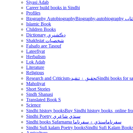
Siyasi Adab
Career build books in Sindhi
Profiles
Biography Autobiography
Biogr
Islamic Book
Children Books
Dictionary ڊڪشنري
Shakhsiat شخصيات
Falsafo aee Tasouf
Lateefiyat
Herbalism
Lok Adab
Literature
Religious
Research and Criticism-تحقيق ۽ تنقيد
Maholiyat
Short Stories
Sindh Shanasi
Translated Book S
Science
Sindhi history books
Sindhi Poetry سنڌي شاعري
Sindhi books Safarnama سفرناما
سنڌي ۾ سفرناما
Sindhi Sufi kalam Poetry books
Agriculture