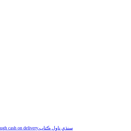
Shop online Sindhi novel books through cash on delivery.سنڌي ناول ڪتاب