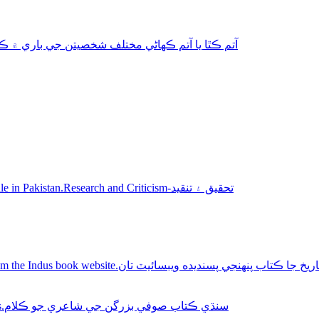
aphy-autobiography آتم ڪٿا يا آتم ڪھاڻي مختلف شخصيتن جي باري ۾ ڪتاب
Sindhi books for sale in Pakistan.Research and Criticism-تحقيق ۽ تنقيد
Buy Sindhi history books online from the Indus book website.سنديده ويبسائيٽ تان
Sindhi Sufi Kalam Books.سنڌي ڪتاب صوفي بزرگن جي شاعري جو ڪلام