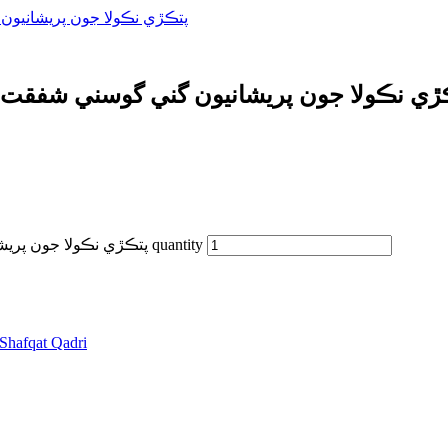
پتڪڙي نڪولا جون پريشانيون گني گوسني شفقت قا
kola Jon by shafaqat qadri  نڪولا جون پريشانيون گني گوسني شفقت قادري
Pitkre Nikola Jon by shafaqat qadri پتڪڙي نڪولا جون پريشانيون گني گوسني شفقت قادري quantity
Shafqat Qadri