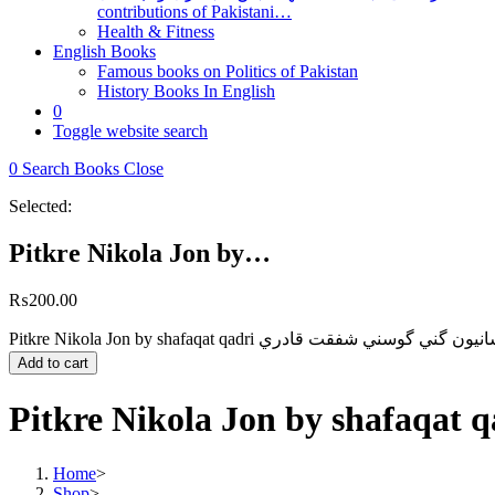
contributions of Pakistani…
Health & Fitness
English Books
Famous books on Politics of Pakistan
History Books In English
0
Toggle website search
0
Search Books
Close
Selected:
Pitkre Nikola Jon by…
₨
200.00
Add to cart
Home
>
Shop
>