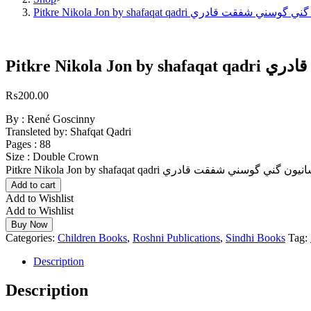
Pitkre Nikola Jon by shafaqat qadri دري
Pitkre Ni
₨
200.00
By : René Goscinny
Transleted by: Shafqat Qadri
Pages : 88
Size : Double Crown
Add to cart
Add to Wishlist
Add to Wishlist
Buy Now
Categories:
Children Books
,
Roshni Publications
,
Sindhi Books
Tag:
Description
Description