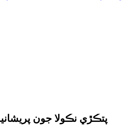
پتڪڙي نڪولا جون پريشانيون گني گوسني شفق