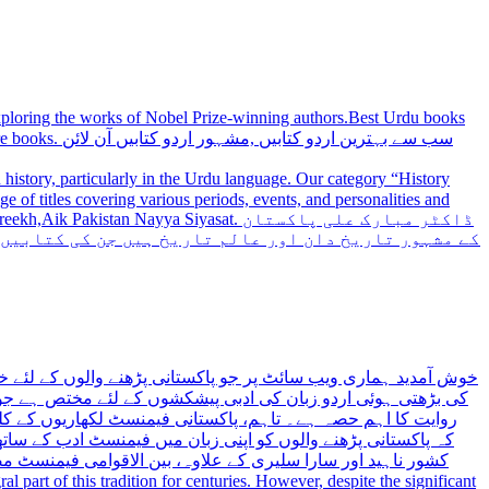
 exploring the works of Nobel Prize-winning authors.Best Urdu books
سب سے بہترین
history, particularly in the Urdu language. Our category “History
 Nayya Siyasat. ڈاکٹر مبارک علی پاکستان
کے مشہور تاریخ دان اور عالم تاریخ ہیں جن کی کتابیں
خوش آمدید ہماری ویب سائٹ پر جو پاکستانی پڑھنے والوں کے لئے خ
کی بڑھتی ہوئی اردو زبان کی ادبی پیشکشوں کے لئے مختص ہے جو 
روایت کا اہم حصہ ہے۔ تاہم، پاکستانی فیمنسٹ لکھاریوں کے کلید
کہ پاکستانی پڑھنے والوں کو اپنی زبان میں فیمنسٹ ادب کے س،
کشور ناہید اور سارا سلیری کے علاوہ، بین الاقوامی فیمنسٹ 