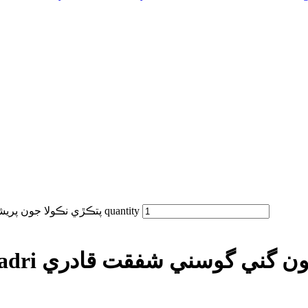
Pitkre Nikola Jon by shafaqat qadri پتڪڙي نڪولا جون پريشانيون گني گوسني شفقت قادري quantity
Pitkre Nikola Jon by shafaqat qadri ت قادري