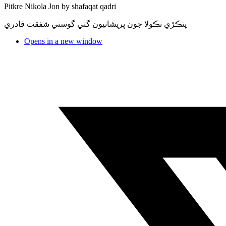
Pitkre Nikola Jon by shafaqat qadri
پتڪڙي نڪولا جون پريشانيون گني گوسني شفقت قادري
Opens in a new window