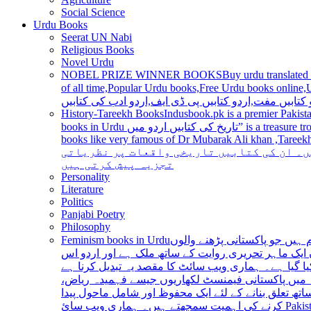
Social Science
Urdu Books
Seerat UN Nabi
Religious Books
Novel Urdu
NOBEL PRIZE WINNER BOOKS
Buy urdu translated
of all time,Popular Urdu books,Free Urdu books online,Urdu books pdf,Top Ur
 کتابیں مفت,اردو کتابیں پی ڈی ایف,اردو ادب کی کتابیں
History-Tareekh Books
Indusbook.pk is a premier Pakista
books in Urdu تاریخ کی کتابیں اردو میں” is a treasure trove for history enthusiasts and scholars alike, providing an extensive range of titles covering various periods, events, and personalities and
books like very famous of Dr Mubarak Ali khan ,Tareekh Ki Ros
ں۔ ان کی کتابیں تاریخی واقعات پر نظریاتی
تجزیہ پیش کرتی ہیں
Personality
Literature
Politics
Panjabi Poetry
Philosophy
Feminism books in Urdu
ہیں جو پاکستانی پڑھنے والوں
ایک ماہر تحریری روایت کے ساتھ ملک ہے اور اردو اس
یا گیا ہے۔ ہماری ویب سائٹ کا مقصد یہ تبدیل کرنا ہے
عہ میں پاکستانی فیمنسٹ لکھاریوں جیسے فہمیدہ ریاض
ھ تعلق بنانے کے لئے ایک محفوظ اور شامل ماحول پیدا
کرنے کی اہمیت سمجھتے ہیں۔ ہماری ویب سائ Pakistan is a country with a rich literary tradition, and Urdu has been an integral part of this tradition for centuries. However, despite the significant