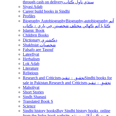
through cash on delivery.سنڌي ناول ڪتاب
Siyasi Adab
Career build books in Sindhi
Profiles
Biography Autobiography
Biography-autobiography آتم
ڪٿا يا آتم ڪھاڻي مختلف شخصيتن جي باري ۾ ڪتاب
Islamic Book
Children Books
Dictionary ڊڪشنري
Shakhsiat شخصيات
Falsafo aee Tasouf
Lateefiyat
Herbalism
Lok Adab
Literature
Religious
Research and Criticism-تحقيق ۽ تنقيد
Sindhi books for
sale in Pakistan.Research and Criticism-تحقيق ۽ تنقيد
Maholiyat
Short Stories
Sindh Shanasi
Translated Book S
Science
Sindhi history books
Buy Sindhi history books online
from the Indus book website.خريد ڪيو آنلائين سنڌي