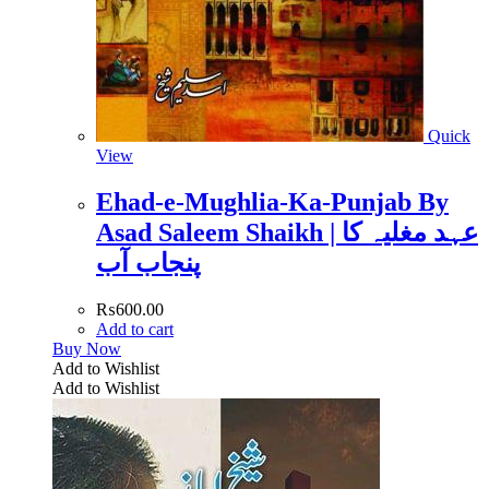
Quick
View
Ehad-e-Mughlia-Ka-Punjab By
Asad Saleem Shaikh | عہد مغلیہ کا
پنجاب آب
₨
600.00
Add to cart
Buy Now
Add to Wishlist
Add to Wishlist