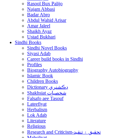
Rasool Bux Palijo
Najam Abbasi
Badar Abro
Abdul Wahid Arisar
Amar Jaleel
Shaikh Ayaz
Ustad Bukhari
Sindhi Books
Sindhi Novel Books
Siyasi Adab
Career build books in Sindhi
Profiles
Biography Autobiography
Islamic Book
Children Books
Dictionary ڊڪشنري
Shakhsiat شخصيات
Falsafo aee Tasouf
Lateefiyat
Herbalism
Lok Adab
Literature
Religious
Research and Criticism-تحقيق ۽ تنقيد
Maholiyat