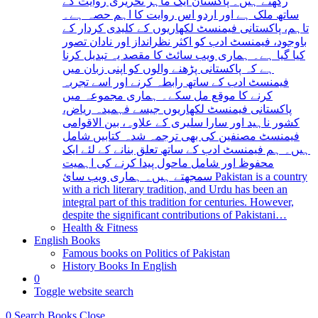
رکھتے ہیں۔ پاکستان ایک ماہر تحریری روایت کے
ساتھ ملک ہے اور اردو اس روایت کا اہم حصہ ہے۔
تاہم، پاکستانی فیمنسٹ لکھاریوں کے کلیدی کردار کے
باوجود، فیمنسٹ ادب کو اکثر نظرانداز اور نادان تصور
کیا گیا ہے۔ ہماری ویب سائٹ کا مقصد یہ تبدیل کرنا
ہے کہ پاکستانی پڑھنے والوں کو اپنی زبان میں
فیمنسٹ ادب کے ساتھ رابطہ کرنے اور اسے تجربہ
کرنے کا موقع مل سکے۔ ہماری مجموعہ میں
پاکستانی فیمنسٹ لکھاریوں جیسے فہمیدہ ریاض،
کشور ناہید اور سارا سلیری کے علاوہ، بین الاقوامی
فیمنسٹ مصنفین کی بھی ترجمہ شدہ کتابیں شامل
ہیں۔ ہم فیمنسٹ ادب کے ساتھ تعلق بنانے کے لئے ایک
محفوظ اور شامل ماحول پیدا کرنے کی اہمیت
سمجھتے ہیں۔ ہماری ویب سائ Pakistan is a country
with a rich literary tradition, and Urdu has been an
integral part of this tradition for centuries. However,
despite the significant contributions of Pakistani…
Health & Fitness
English Books
Famous books on Politics of Pakistan
History Books In English
0
Toggle website search
0
Search Books
Close