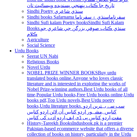
تاريخ جا ڪتاب پنھنجي پسنديده ويبسائيٽ تان
Sindhi Poetry سنڌي شاعري
Sindhi books Safarnama سفرناما
سنڌي ۾ سفرناما
Sindhi Sufi kalam Poetry books
Sindhi Sufi Kalam
Books.سنڌي ڪتاب صوفي بزرگن جي شاعري جو
ڪلام
Agriculture
Social Science
Urdu Books
Seerat UN Nabi
Religious Books
Novel Urdu
NOBEL PRIZE WINNER BOOKS
Buy urdu
translated books online.Anyone who loves classic
literature and is interested in exploring the works of
Nobel Prize-winning authors.Best Urdu books of all
time,Popular Urdu books,Free Urdu books online,Urdu
books pdf,Top Urdu novels,Best Urdu poetry
books,Urdu literature books. سب سے بہترین اردو
کتابیں ,مشہور اردو کتابیں آن لائن اردو کتابیں
مفت,اردو کتابیں پی ڈی ایف,اردو ادب کی کتابیں
History-Tareekh Books
Indusbook.pk is a premier
Pakistan-based ecommerce website that offers a diverse
collection of books on history, particularly in the Urdu