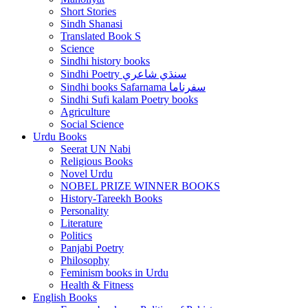
Short Stories
Sindh Shanasi
Translated Book S
Science
Sindhi history books
Sindhi Poetry سنڌي شاعري
Sindhi books Safarnama سفرناما
Sindhi Sufi kalam Poetry books
Agriculture
Social Science
Urdu Books
Seerat UN Nabi
Religious Books
Novel Urdu
NOBEL PRIZE WINNER BOOKS
History-Tareekh Books
Personality
Literature
Politics
Panjabi Poetry
Philosophy
Feminism books in Urdu
Health & Fitness
English Books