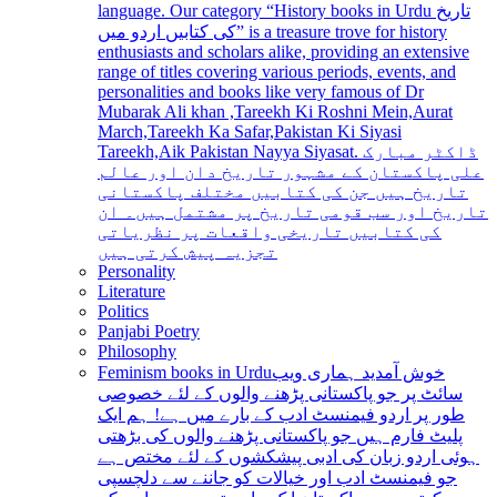
language. Our category “History books in Urdu تاریخ
کی کتابیں اردو میں” is a treasure trove for history
enthusiasts and scholars alike, providing an extensive
range of titles covering various periods, events, and
personalities and books like very famous of Dr
Mubarak Ali khan ,Tareekh Ki Roshni Mein,Aurat
March,Tareekh Ka Safar,Pakistan Ki Siyasi
Tareekh,Aik Pakistan Nayya Siyasat. ڈاکٹر مبارک
علی پاکستان کے مشہور تاریخ دان اور عالم
تاریخ ہیں جن کی کتابیں مختلف پاکستانی
تاریخ اور سب قومی تاریخ پر مشتمل ہیں۔ ان
کی کتابیں تاریخی واقعات پر نظریاتی
تجزیہ پیش کرتی ہیں
Personality
Literature
Politics
Panjabi Poetry
Philosophy
Feminism books in Urdu
خوش آمدید ہماری ویب
سائٹ پر جو پاکستانی پڑھنے والوں کے لئے خصوصی
طور پر اردو فیمنسٹ ادب کے بارے میں ہے! ہم ایک
پلیٹ فارم ہیں جو پاکستانی پڑھنے والوں کی بڑھتی
ہوئی اردو زبان کی ادبی پیشکشوں کے لئے مختص ہے
جو فیمنسٹ ادب اور خیالات کو جاننے سے دلچسپی