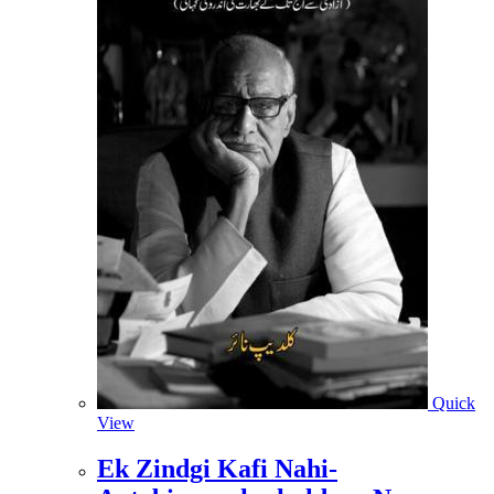
Quick
View
Ek Zindgi Kafi Nahi-