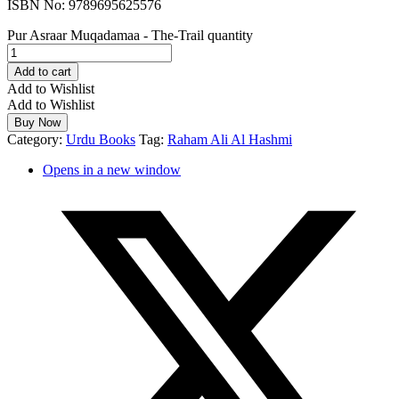
ISBN No: 9789695625576
Pur Asraar Muqadamaa - The-Trail quantity
Add to cart
Add to Wishlist
Add to Wishlist
Buy Now
Category:
Urdu Books
Tag:
Raham Ali Al Hashmi
Opens in a new window