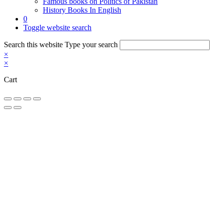
Famous books on Politics of Pakistan
History Books In English
0
Toggle website search
Search this website
Type your search
×
×
Cart