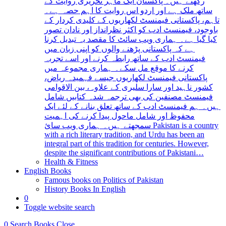
رکھتے ہیں۔ پاکستان ایک ماہر تحریری روایت کے
ساتھ ملک ہے اور اردو اس روایت کا اہم حصہ ہے۔
تاہم، پاکستانی فیمنسٹ لکھاریوں کے کلیدی کردار کے
باوجود، فیمنسٹ ادب کو اکثر نظرانداز اور نادان تصور
کیا گیا ہے۔ ہماری ویب سائٹ کا مقصد یہ تبدیل کرنا
ہے کہ پاکستانی پڑھنے والوں کو اپنی زبان میں
فیمنسٹ ادب کے ساتھ رابطہ کرنے اور اسے تجربہ
کرنے کا موقع مل سکے۔ ہماری مجموعہ میں
پاکستانی فیمنسٹ لکھاریوں جیسے فہمیدہ ریاض،
کشور ناہید اور سارا سلیری کے علاوہ، بین الاقوامی
فیمنسٹ مصنفین کی بھی ترجمہ شدہ کتابیں شامل
ہیں۔ ہم فیمنسٹ ادب کے ساتھ تعلق بنانے کے لئے ایک
محفوظ اور شامل ماحول پیدا کرنے کی اہمیت
سمجھتے ہیں۔ ہماری ویب سائ Pakistan is a country
with a rich literary tradition, and Urdu has been an
integral part of this tradition for centuries. However,
despite the significant contributions of Pakistani…
Health & Fitness
English Books
Famous books on Politics of Pakistan
History Books In English
0
Toggle website search
0
Search Books
Close