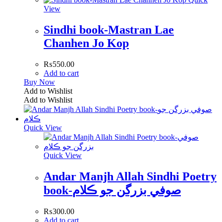
View
Sindhi book-Mastran Lae
Chanhen Jo Kop
₨
550.00
Add to cart
Buy Now
Add to Wishlist
Add to Wishlist
Quick View
Quick View
Andar Manjh Allah Sindhi Poetry
book-صوفي بزرگن جو ڪلام
₨
300.00
Add to cart