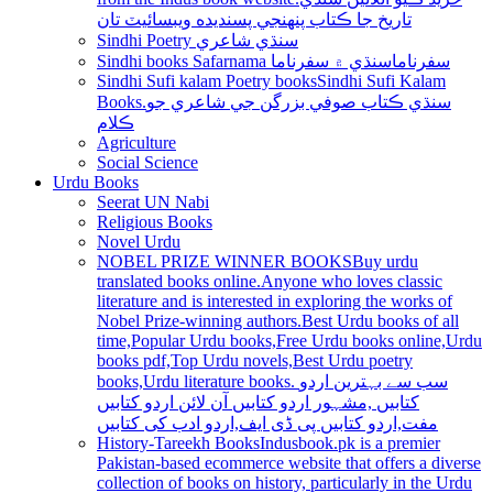
تاريخ جا ڪتاب پنھنجي پسنديده ويبسائيٽ تان
Sindhi Poetry سنڌي شاعري
Sindhi books Safarnama سفرناما
سنڌي ۾ سفرناما
Sindhi Sufi kalam Poetry books
Sindhi Sufi Kalam
Books.سنڌي ڪتاب صوفي بزرگن جي شاعري جو
ڪلام
Agriculture
Social Science
Urdu Books
Seerat UN Nabi
Religious Books
Novel Urdu
NOBEL PRIZE WINNER BOOKS
Buy urdu
translated books online.Anyone who loves classic
literature and is interested in exploring the works of
Nobel Prize-winning authors.Best Urdu books of all
time,Popular Urdu books,Free Urdu books online,Urdu
books pdf,Top Urdu novels,Best Urdu poetry
books,Urdu literature books. سب سے بہترین اردو
کتابیں ,مشہور اردو کتابیں آن لائن اردو کتابیں
مفت,اردو کتابیں پی ڈی ایف,اردو ادب کی کتابیں
History-Tareekh Books
Indusbook.pk is a premier
Pakistan-based ecommerce website that offers a diverse
collection of books on history, particularly in the Urdu