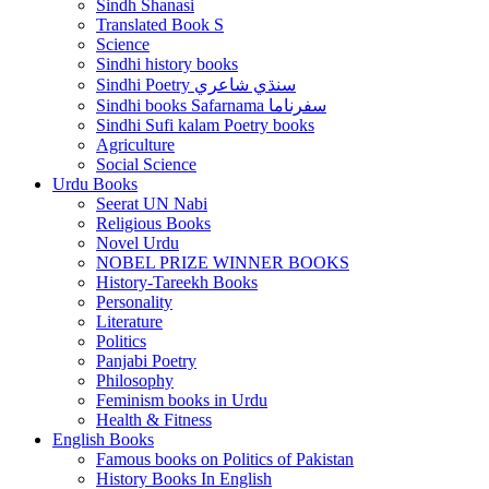
Sindh Shanasi
Translated Book S
Science
Sindhi history books
Sindhi Poetry سنڌي شاعري
Sindhi books Safarnama سفرناما
Sindhi Sufi kalam Poetry books
Agriculture
Social Science
Urdu Books
Seerat UN Nabi
Religious Books
Novel Urdu
NOBEL PRIZE WINNER BOOKS
History-Tareekh Books
Personality
Literature
Politics
Panjabi Poetry
Philosophy
Feminism books in Urdu
Health & Fitness
English Books
Famous books on Politics of Pakistan
History Books In English