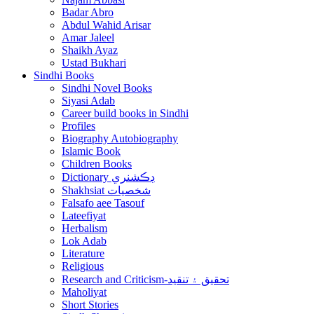
Badar Abro
Abdul Wahid Arisar
Amar Jaleel
Shaikh Ayaz
Ustad Bukhari
Sindhi Books
Sindhi Novel Books
Siyasi Adab
Career build books in Sindhi
Profiles
Biography Autobiography
Islamic Book
Children Books
Dictionary ڊڪشنري
Shakhsiat شخصيات
Falsafo aee Tasouf
Lateefiyat
Herbalism
Lok Adab
Literature
Religious
Research and Criticism-تحقيق ۽ تنقيد
Maholiyat
Short Stories