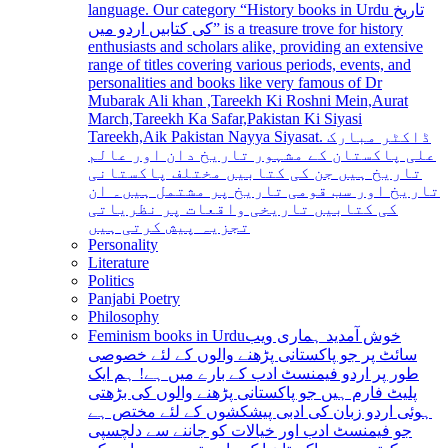
language. Our category “History books in Urdu تاریخ
کی کتابیں اردو میں” is a treasure trove for history
enthusiasts and scholars alike, providing an extensive
range of titles covering various periods, events, and
personalities and books like very famous of Dr
Mubarak Ali khan ,Tareekh Ki Roshni Mein,Aurat
March,Tareekh Ka Safar,Pakistan Ki Siyasi
Tareekh,Aik Pakistan Nayya Siyasat. ڈاکٹر مبارک
علی پاکستان کے مشہور تاریخ دان اور عالم
تاریخ ہیں جن کی کتابیں مختلف پاکستانی
تاریخ اور سب قومی تاریخ پر مشتمل ہیں۔ ان
کی کتابیں تاریخی واقعات پر نظریاتی
تجزیہ پیش کرتی ہیں
Personality
Literature
Politics
Panjabi Poetry
Philosophy
Feminism books in Urdu
خوش آمدید ہماری ویب
سائٹ پر جو پاکستانی پڑھنے والوں کے لئے خصوصی
طور پر اردو فیمنسٹ ادب کے بارے میں ہے! ہم ایک
پلیٹ فارم ہیں جو پاکستانی پڑھنے والوں کی بڑھتی
ہوئی اردو زبان کی ادبی پیشکشوں کے لئے مختص ہے
جو فیمنسٹ ادب اور خیالات کو جاننے سے دلچسپی