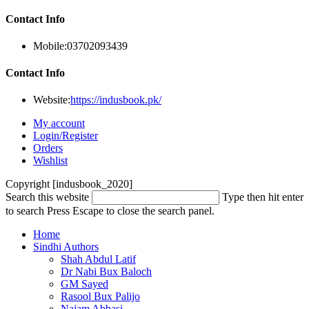
Contact Info
Mobile:
03702093439
Contact Info
Website:
https://indusbook.pk/
My account
Login/Register
Orders
Wishlist
Copyright [indusbook_2020]
Search this website
Type then hit enter
to search
Press Escape to close the search panel.
Home
Sindhi Authors
Shah Abdul Latif
Dr Nabi Bux Baloch
GM Sayed
Rasool Bux Palijo
Najam Abbasi