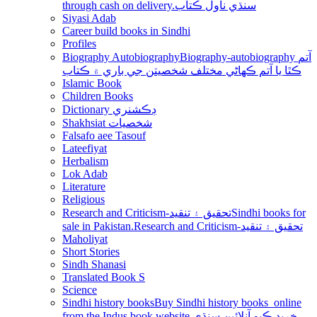
through cash on delivery.سنڌي ناول ڪتاب
Siyasi Adab
Career build books in Sindhi
Profiles
Biography Autobiography
Biography-autobiography آتم
ڪٿا يا آتم ڪھاڻي مختلف شخصيتن جي باري ۾ ڪتاب
Islamic Book
Children Books
Dictionary ڊڪشنري
Shakhsiat شخصيات
Falsafo aee Tasouf
Lateefiyat
Herbalism
Lok Adab
Literature
Religious
Research and Criticism-تحقيق ۽ تنقيد
Sindhi books for
sale in Pakistan.Research and Criticism-تحقيق ۽ تنقيد
Maholiyat
Short Stories
Sindh Shanasi
Translated Book S
Science
Sindhi history books
Buy Sindhi history books online
from the Indus book website.خريد ڪيو آنلائين سنڌي